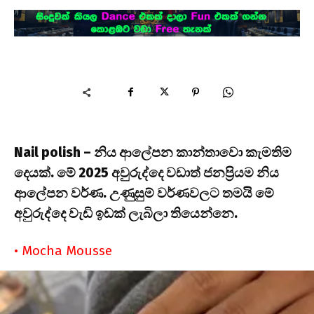
Nail polish – නිය ආලේපන කාන්තාවො කැමතිම
දෙයක්. මේ 2025 අවුරුද්දෙ වඩාත් ජනප්‍රියම නිය
ආලේපන වර්ණ. උණුසුම් වර්ණවලට තමයි මේ
අවුරුද්දෙ වැඩි ඉඩක් ලැබිලා තියෙන්නෙ.
• Mocha Mousse