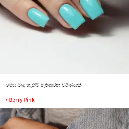
මෙය මෘදු හැඟීම් ඇතිකරන වර්ණයක්.
• Berry Pink