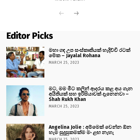
Editor Picks
මහා ගඳ උප සංස්කෘතියක් හැදිච්චි රටක්
මේක – Jayalal Rohana
MARCH 25, 2023
මට, මම මීට කලින් ආදරය කළ අය ගැන
අයිතියක් සහ ඉරිසියාවක් දැනෙනවා –
Shah Rukh Khan
MARCH 25, 2023
Angelina Jolie : අම්මෙක් වෙන්න ඕන
හැම සුදුසුකමක්ම මං ළඟ නැහැ
MARCH 25, 2023