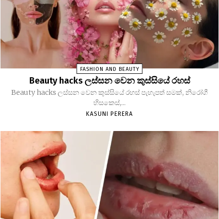
FASHION AND BEAUTY
Beauty hacks ලස්සන වෙන කුස්සියේ රහස්
Beauty hacks ලස්සන වෙන කුස්සියේ රහස් පැහැපත් සමක්, නිරෝගී
හිසකෙස්,...
KASUNI PERERA