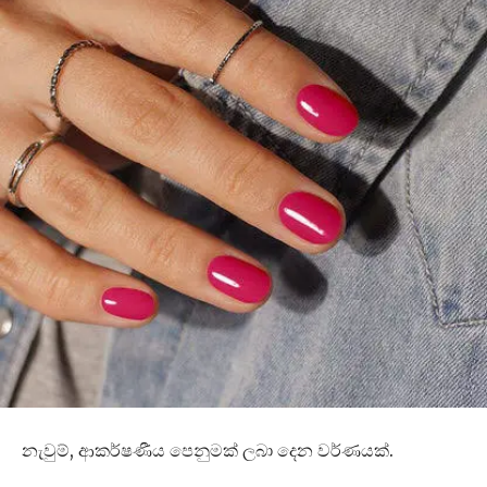
නැවුම්, ආකර්ෂණීය පෙනුමක් ලබා දෙන වර්ණයක්.