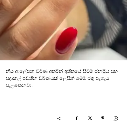
නිය ආලේපන වර්ණ අතරින් අතීතයේ සිටම ජනප්‍රිය සහ
සදාකල් පවතින වර්ණයක් ලෙසින් මෙම රතු පැහැය
සැලකෙනවා.