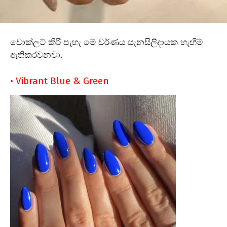
චොක්ලට් කිරි පැහැ මේ වර්ණය සැනසිලිදායක හැඟීම්
ඇතිකරවනවා.
• Vibrant Blue & Green