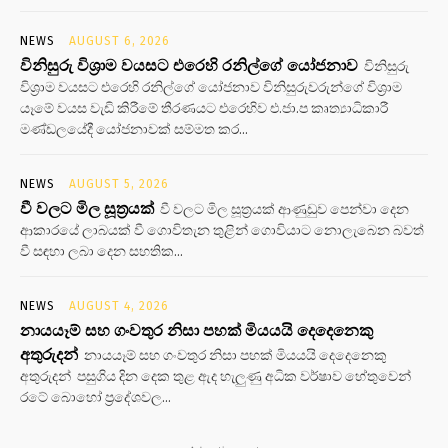
NEWS
AUGUST 6, 2026
විනිසුරු විශ්‍රාම වයසට එරෙහි රනිල්ගේ යෝජනාව
විනිසුරු
විශ්‍රාම වයසට එරෙහි රනිල්ගේ යෝජනාව විනිසුරුවරුන්ගේ විශ්‍රාම
යෑමේ වයස වැඩි කිරීමේ තීරණයට එරෙහිව එ.ජා.ප කෘත්‍යාධිකාරී
මණ්ඩලයේදී යෝජනාවක් සම්මත කර...
NEWS
AUGUST 5, 2026
වී වලට මිල සූත්‍රයක්
වී වලට මිල සූත්‍රයක් ආණුඩුව පෙන්වා දෙන
ආකාරයේ ලාබයක් වී ගොවිතැන තුළින් ගොවියාට නොලැබෙන බවත්
වී සඳහා ලබා දෙන සහතික...
NEWS
AUGUST 4, 2026
නායයෑම් සහ ගංවතුර නිසා පහක් මියයයි දෙදෙනෙකු
අතුරුදන්
නායයෑම් සහ ගංවතුර නිසා පහක් මියයයි දෙදෙනෙකු
අතුරුදන් පසුගිය දින දෙක තුළ ඇද හැලුණු අධික වර්ෂාව හේතුවෙන්
රටේ බොහෝ ප්‍රදේශවල...