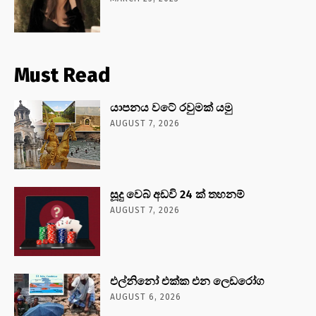
Must Read
යාපනය වටේ රවුමක් යමු
AUGUST 7, 2026
සූදු වෙබ් අඩවි 24 ක් තහනම්
AUGUST 7, 2026
එල්නිනෝ එක්ක එන ලෙඩරෝග
AUGUST 6, 2026