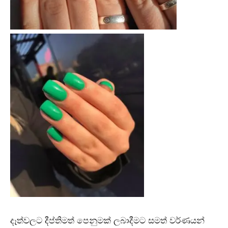
දෑත්වලට දීප්තිමත් පෙනුමක් ලබාදීමට සමත් වර්ණයන්