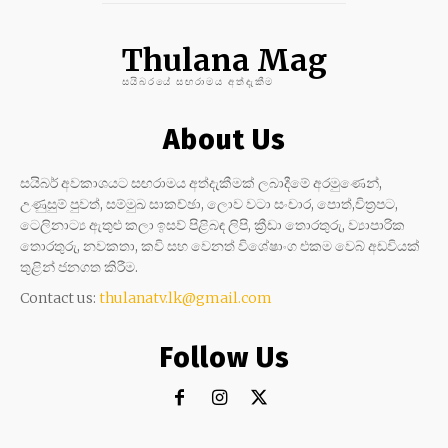
Thulana Mag
සයිබරයේ සඟරාමය අත්දැකීම
About Us
සයිබර් අවකාශයට සඟරාමය අත්දැකීමක් ලබාදීමේ අරමුණෙන්,
උණුසුම් පුවත්, සම්මුඛ සාකච්ඡා, ලොව වටා සංචාර, පොත්,චිත්‍රපට,
ටෙලිනාට්‍ය ඇතුළු කලා ඉසව් පිළිබඳ ලිපි, ක්‍රීඩා තොරතුරු, ව්‍යාපාරික
තොරතුරු, නවකතා, කවි සහ වෙනත් විශේෂාංග එකම වෙබ් අඩවියක්
තුළින් ජනගත කිරීම.
Contact us:
thulanatv.lk@gmail.com
Follow Us