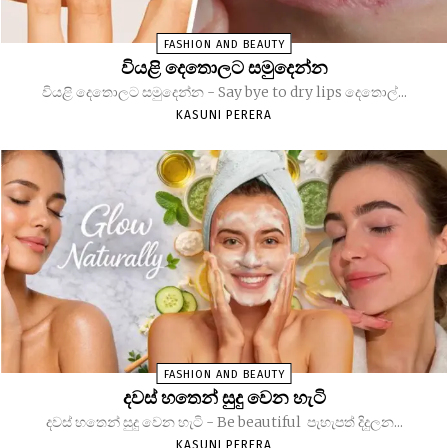
FASHION AND BEAUTY
වියළි දෙතොලට සමුදෙන්න
වියළි දෙතොලට සමුදෙන්න - Say bye to dry lips දෙතොල්...
KASUNI PERERA
FASHION AND BEAUTY
දවස් හතෙන් සුදු වෙන හැටි
දවස් හතෙන් සුදු වෙන හැටි - Be beautiful පැහැපත් දිදුලන...
KASUNI PERERA