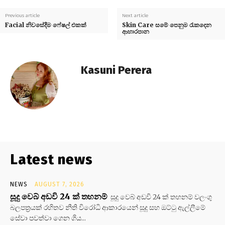
Previous article
Next article
Facial නිවසේදීම ෆේෂල් එකක්
Skin Care සමේ පෙනුම රැකදෙන
ආහාරපාන
Kasuni Perera
Latest news
NEWS
AUGUST 7, 2026
සූදු වෙබ් අඩවි 24 ක් තහනම්
සූදු වෙබ් අඩවි 24 ක් තහනම් වලංගු
බලපත්‍රයක් රහිතව නීති විරෝධි ආකාරයෙන් සූදු සහ ඔට්ටු ඇල්ලීමේ
සේවා පවත්වා ගෙන ගිය...