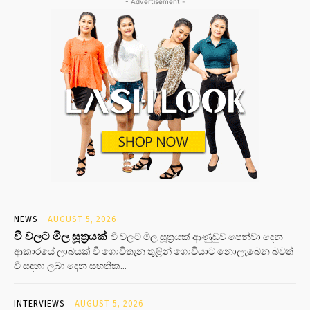
- Advertisement -
NEWS
AUGUST 5, 2026
වී වලට මිල සූත්‍රයක්
වී වලට මිල සූත්‍රයක් ආණුඩුව පෙන්වා දෙන
ආකාරයේ ලාබයක් වී ගොවිතැන තුළින් ගොවියාට නොලැබෙන බවත්
වී සඳහා ලබා දෙන සහතික...
INTERVIEWS
AUGUST 5, 2026