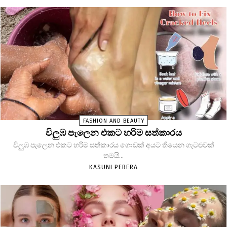
FASHION AND BEAUTY
විලුඹ පැලෙන එකට හරිම සත්කාරය
විලුඹ පැලෙන එකට හරිම සත්කාරය ගොඩක් අයට තියෙන ගැටළුවක්
තමයි...
KASUNI PERERA