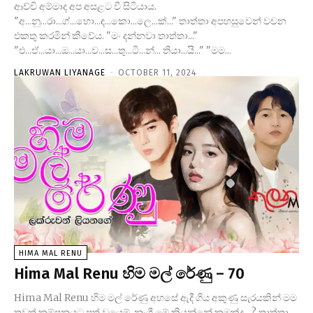
ආච්චි අම්මාද අප අසළට වී සිටියාය.
"අ...නු...රා...ග්...හො...ඳ...කො...ලෙ...ක්..." තාත්තා අපහසුවෙන් වචන
එකතු කරමින් කීවේය. "මං දන්නවා තාත්තා..."
"එ...ඒ...යා...ඔ...යා...ව...ස...තු...ටි...න්... තියා...යි..." "මම...
LAKRUWAN LIYANAGE
-
OCTOBER 11, 2024
HIMA MAL RENU
Hima Mal Renu හිම මල් රේණු – 70
Hima Mal Renu හිම මල් රේණු අහසේ ඇදී ගිය අකුණු සැරයකින් මම
තවත් කම්පනයට පත් වූයෙම්. නංගී මේ කියන්නේ කුමක්ද....? තාත්තා