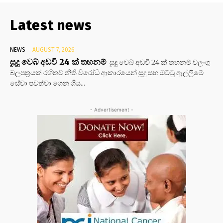
Latest news
NEWS
AUGUST 7, 2026
සූදු වෙබ් අඩවි 24 ක් තහනම්
සූදු වෙබ් අඩවි 24 ක් තහනම් වලංගු
බලපත්‍රයක් රහිතව නීති විරෝධි ආකාරයෙන් සූදු සහ ඔට්ටු ඇල්ලීමේ
සේවා පවත්වා ගෙන ගිය...
- Advertisement -