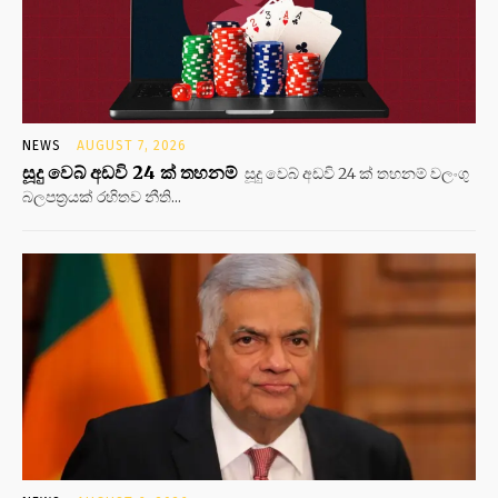
NEWS
AUGUST 7, 2026
සූදු වෙබ් අඩවි 24 ක් තහනම්
සූදු වෙබ් අඩවි 24 ක් තහනම් වලංගු
බලපත්‍රයක් රහිතව නීති...