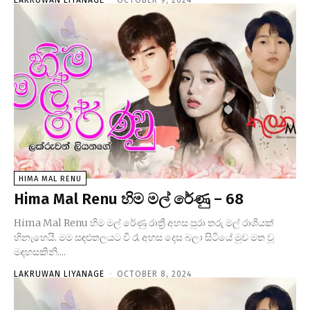
HIMA MAL RENU
Hima Mal Renu හිම මල් රේණු – 68
Hima Mal Renu හිම මල් රේණු රාත්‍රී අහස පුරා තරු මල් රාශියක්
හිනැහෙයි. මම සඳළුතලයට වී රෑ අහස දෙස බලා සිටියේ මුව මත වූ
මඳහසකිනි....
LAKRUWAN LIYANAGE
-
OCTOBER 8, 2024