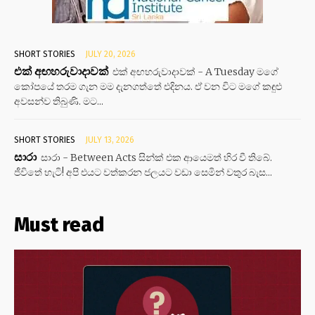
SHORT STORIES
JULY 20, 2026
එක් අඟහරුවාදාවක්
එක් අඟහරුවාදාවක් - A Tuesday මගේ
කෝපයේ තරම ගැන මම දැනගත්තේ එදිනය. ඒ වන විට මගේ කඳුළු
අවසන්ව තිබුණි. මට...
SHORT STORIES
JULY 13, 2026
සාරා
සාරා - Between Acts සින්ක් එක ආයෙමත් හිර වී තිබේ.
ජීවිතේ හැටි! අපි එයට වත්කරන ජලයට වඩා සෙමින් වතුර බැස...
Must read