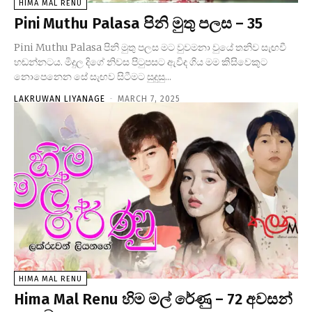
HIMA MAL RENU
Pini Muthu Palasa පිනි මුතු පලස – 35
Pini Muthu Palasa පිනි මුතු පලස මට වුවමනා වුයේ තනිව සැඟවී
හඬන්නටය. මිදුල දිගේ නිවස පිටුපසට ඇවිද ගිය මම කිසිවෙකුට
නොපෙනෙන සේ සැඟව සිටීමට සුදුසු...
LAKRUWAN LIYANAGE
-
MARCH 7, 2025
HIMA MAL RENU
Hima Mal Renu හිම මල් රේණු – 72 අවසන්