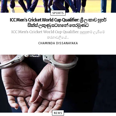
SPORTS
ICC Men’s Cricket World Cup Qualifier: ශ්‍රී ලංකාව සුපර්
සික්ස් ලකුණු සටහනේ පෙරමුණට
ICC Men's Cricket World Cup Qualifier සුදුසුකම් ලැබීමේ
තරගාවලියේ...
CHAMINDA DISSANAYAKA
NEWS