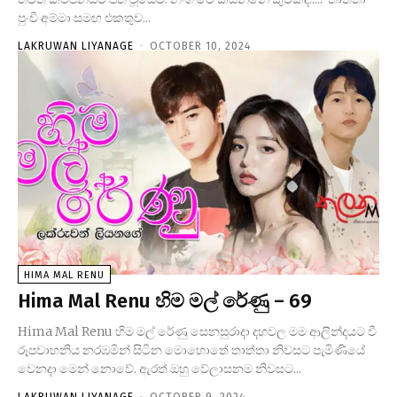
පුංචි අම්මා සමඟ එකතුව...
LAKRUWAN LIYANAGE
-
OCTOBER 10, 2024
HIMA MAL RENU
Hima Mal Renu හිම මල් රේණු – 69
Hima Mal Renu හිම මල් රේණු සෙනසුරාදා දහවල මම ආලින්දයට වී
රූපවාහනිය නරඹමින් සිටින මොහොතේ තාත්තා නිවසට පැමිණියේ
වෙනදා මෙන් නොවේ. ඇරත් ඔහු වේලාසනම නිවසට...
LAKRUWAN LIYANAGE
-
OCTOBER 9, 2024