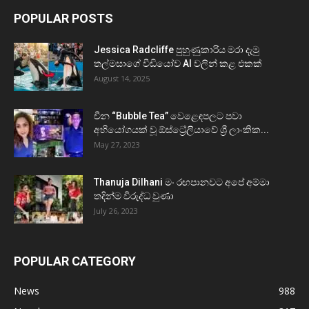
POPULAR POSTS
Jessica Radcliffe පුහුණුකාරිය මරා දැමු
තල්මසාගේ වීඩියෝව AI වලින් කළ එකක්
August 14, 2025
චීන “Bubble Tea” වෙළෙඳපලට පවා
අභියෝගයක් වූ ඕස්ට්‍රේලියාවේ ශ්‍රී ලාංකික...
May 27, 2023
Thanuja Dilhani මං රඟපානවට අපේ අම්මා
තදින්ම විරුද්ධ වුණා
July 26, 2023
POPULAR CATEGORY
News
988