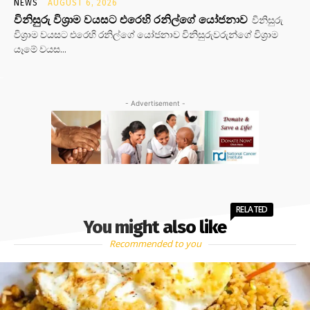
NEWS
AUGUST 6, 2026
විනිසුරු විශ්‍රාම වයසට එරෙහි රනිල්ගේ යෝජනාව
විනිසුරු
විශ්‍රාම වයසට එරෙහි රනිල්ගේ යෝජනාව විනිසුරුවරුන්ගේ විශ්‍රාම
යෑමේ වයස...
- Advertisement -
RELATED
You might also like
Recommended to you