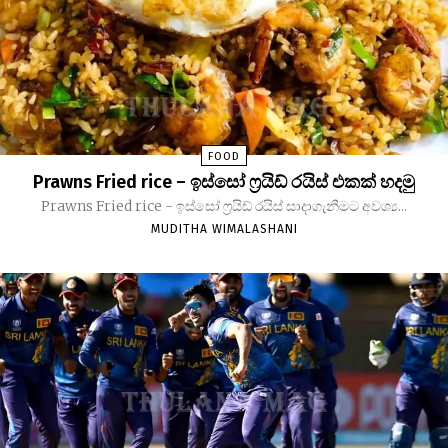
FOOD
Prawns Fried rice – ඉස්සෝ ෆ්‍රයිඩ් රයිස් එකක් හදමු
Prawns Fried rice - ඉස්සෝ ෆ්‍රයිඩ් රයිස් සාදාගැනීමට අවශ්‍ය...
MUDITHA WIMALASHANI