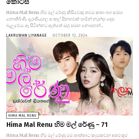
කොටස
Hima Mal Renu හිම මල් රේණු කිසිවෙකු තවම කතා බහ අරඹා
නොතිබිණි. දැරණියගල අංකල් සිනහවක් පාමින් නැන්දා දෙස
බැලුවේය. ඈ සිටින්නට ඇත්තේ ඔහු සමඟ නොපහන්...
LAKRUWAN LIYANAGE
-
OCTOBER 12, 2024
HIMA MAL RENU
Hima Mal Renu හිම මල් රේණු – 71
Hima Mal Renu හිම මල් රේණු මම තාත්තාට කෑමකවන අතර තුර