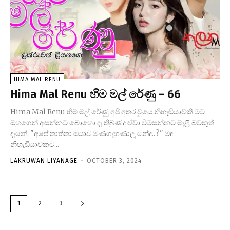
HIMA MAL RENU
Hima Mal Renu හිම මල් රේණු – 66
Hima Mal Renu හිම මල් රේණු අපි අතර වූයේ නිහැඬියාවකි.මට
ඔහුගෙන් අසන්නට බොහො දෑ තිබුණද ඒවා විමසන්නට මැළි බවකුත්
දැනේ. "අපේ තාත්තා ඔයාව මුණගැහුණාලු නේද...?" මඳ
නිහැඬියාවකට...
LAKRUWAN LIYANAGE
-
OCTOBER 3, 2024
1
2
3