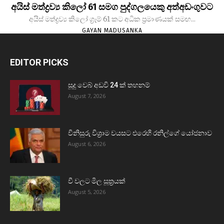
අයිස් මත්ද්‍රව්‍ය කිලෝ 61 සමග පුද්ගලයෙකු අත්අඩංගුවට
අයිස් මත්ද්‍රව්‍ය කිලෝ ග්‍රෑම් 61 කට අධික ප්‍රමාණයක් සමඟ...
GAYAN MADUSANKA
EDITOR PICKS
සූදු වෙබ් අඩවි 24 ක් තහනම්
August 7, 2026
විනිසුරු විශ්‍රාම වයසට එරෙහි රනිල්ගේ යෝජනාව
August 6, 2026
වී වලට මිල සූත්‍රයක්
August 5, 2026