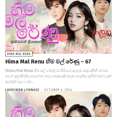
HIMA MAL RENU
Hima Mal Renu හිම මල් රේණු – 67
Hima Mal Renu හිම මල් රේණු මා සිටියේ සැබෑම සතුටකිනි. ඒ බව
මගේ මුහුණින්ද පෙනෙන බවට සැකයක් නැත. නැන්දා මඟින් මඟට දුන්
ඇමතුම් වලට මම...
LAKRUWAN LIYANAGE
-
OCTOBER 4, 2024