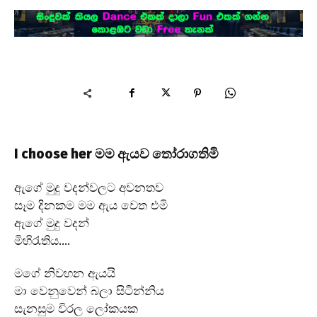
I choose her මම ඇයව තෝරාගතිමි
ඇගේ මුදු වදන්වලට අවනතව
සෑම දිනකම මම ඇය වෙත එමි
ඇගේ මුදු වදන්
මිහිරැතිය….
මගේ නිවහන ඇයයි
මා වෙනුවෙන් බලා සිටින්නිය
සැනසුම විරල ලෝකයක