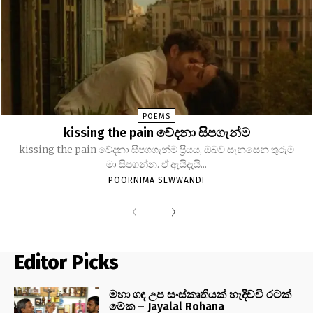
POEMS
kissing the pain වේදනා සිපගැන්ම
kissing the pain වේදනා සිපගගැන්ම ප්‍රියය, ඔබව සැනසෙන තුරුම
මා සිපගන්න. ඒ ඇයිදැයි...
POORNIMA SEWWANDI
Editor Picks
මහා ගඳ උප සංස්කෘතියක් හැදිච්චි රටක්
මේක – Jayalal Rohana