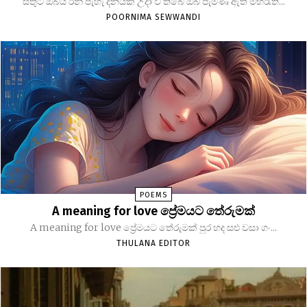
සතුට ඔබය රන් පැහැ දිනයක් උදා වී තිබේ ඔබ පැමිණ ඇත මිහිරැති...
POORNIMA SEWWANDI
POEMS
A meaning for love ප්‍රේමයට තේරුමක්
A meaning for love ප්‍රේමයට තේරුමක් පුර හද සළු වසා ගං...
THULANA EDITOR