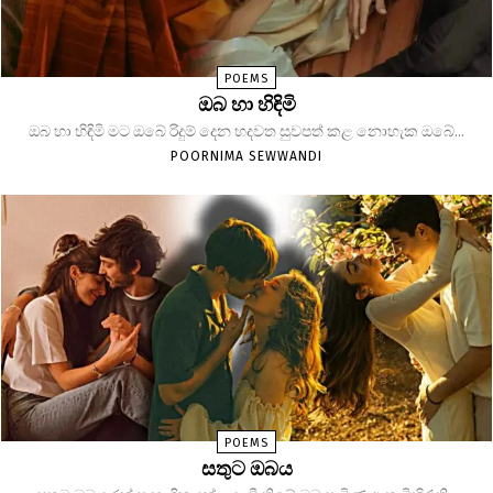
POEMS
ඔබ හා හිඳිමි
ඔබ හා හිඳිමි මට ඔබේ රිදුම් දෙන හදවත සුවපත් කළ නොහැක ඔබේ...
POORNIMA SEWWANDI
POEMS
සතුට ඔබය