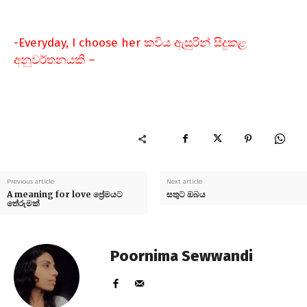
-Everyday, I choose her කවිය ඇසුරින් සිදුකළ
අනුවර්තනයකි –
Previous article
Next article
A meaning for love ප්‍රේමයට
සතුට ඔබය
තේරුමක්
Poornima Sewwandi