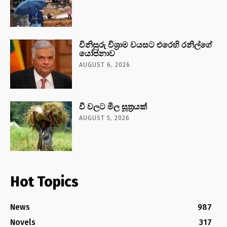
විනිසුරු විශ්‍රාම වයසට එරෙහි රනිල්ගේ
යෝජනාව
AUGUST 6, 2026
වී වලට මිල සූත්‍රයක්
AUGUST 5, 2026
Hot Topics
News
987
Novels
317