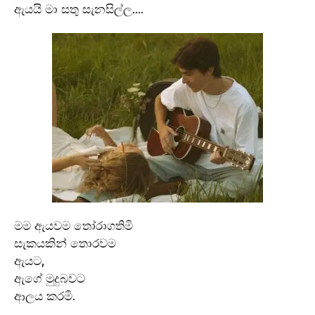
ඇයයි මා සතු සැනසිල්ල….
මම ඇයවම තෝරාගතිමි
සැකයකින් තොරවම
ඇයට,
ඇගේ මුදුබවට
ආලය කරමි.