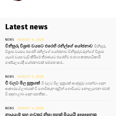
Latest news
NEWS
AUGUST 6, 2026
විනිසුරු විශ්‍රාම වයසට එරෙහි රනිල්ගේ යෝජනාව
විනිසුරු
විශ්‍රාම වයසට එරෙහි රනිල්ගේ යෝජනාව විනිසුරුවරුන්ගේ විශ්‍රාම
යෑමේ වයස වැඩි කිරීමේ තීරණයට එරෙහිව එ.ජා.ප කෘත්‍යාධිකාරී
මණ්ඩලයේදී යෝජනාවක් සම්මත කර...
NEWS
AUGUST 5, 2026
වී වලට මිල සූත්‍රයක්
වී වලට මිල සූත්‍රයක් ආණුඩුව පෙන්වා දෙන
ආකාරයේ ලාබයක් වී ගොවිතැන තුළින් ගොවියාට නොලැබෙන බවත්
වී සඳහා ලබා දෙන සහතික...
NEWS
AUGUST 4, 2026
නායයෑම් සහ ගංවතුර නිසා පහක් මියයයි දෙදෙනෙකු