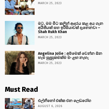
MARCH 25, 2023
මට, මම මීට කලින් ආදරය කළ අය ගැන
අයිතියක් සහ ඉරිසියාවක් දැනෙනවා –
Shah Rukh Khan
MARCH 25, 2023
Angelina Jolie : අම්මෙක් වෙන්න ඕන
හැම සුදුසුකමක්ම මං ළඟ නැහැ
MARCH 25, 2023
Must Read
එල්නිනෝ එක්ක එන ලෙඩරෝග
AUGUST 6, 2026