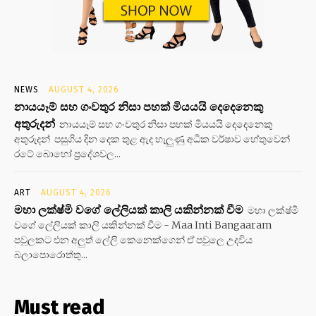
NEWS
AUGUST 4, 2026
නායයෑම් සහ ගංවතුර නිසා පහක් මියයයි දෙදෙනෙකු
අතුරුදන්
නායයෑම් සහ ගංවතුර නිසා පහක් මියයයි දෙදෙනෙකු
අතුරුදන් පසුගිය දින දෙක තුළ ඇද හැලුණු අධික වර්ෂාව හේතුවෙන්
රටේ බොහෝ ප්‍රදේශවල...
ART
AUGUST 4, 2026
මහා ලක්ෂ්මි වගේ ලේලියක් කාලි යකින්නක් වීම
මහා ලක්ෂ්මි
වගේ ලේලියක් කාලි යකින්නක් වීම - Maa Inti Bangaaram
පවුලකට එන අලුත් ලේලි කෙනෙක්ගෙන් ඒ පවුලෙ උදවිය
බලාපොරොත්තු...
Must read