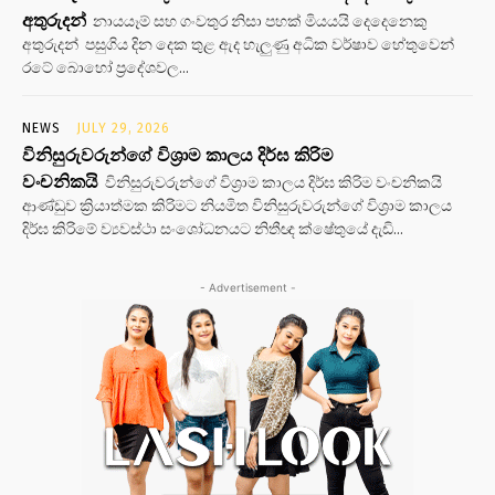
අතුරුදන්
නායයෑම් සහ ගංවතුර නිසා පහක් මියයයි දෙදෙනෙකු
අතුරුදන් පසුගිය දින දෙක තුළ ඇද හැලුණු අධික වර්ෂාව හේතුවෙන්
රටේ බොහෝ ප්‍රදේශවල...
NEWS
JULY 29, 2026
විනිසුරුවරුන්ගේ විශ්‍රාම කාලය දිර්ඝ කිරිම
වංචනිකයි
විනිසුරුවරුන්ගේ විශ්‍රාම කාලය දිර්ඝ කිරිම වංචනිකයි
ආණ්ඩුව ක්‍රියාත්මක කිරිමට නියමිත විනිසුරුවරුන්ගේ විශ්‍රාම කාලය
දිර්ඝ කිරිමේ ව්‍යවස්ථා සංශෝධනයට නිතීඥ ක්ෂේතුයේ දැඩි...
- Advertisement -