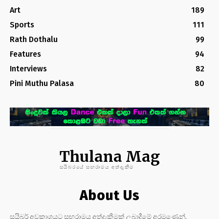
Art
189
Sports
111
Rath Dothalu
99
Features
94
Interviews
82
Pini Muthu Palasa
80
Thulana Mag
සයිබරයේ සඟරාමය අත්දැකීම
About Us
සයිබර් අවකාශයට සඟරාමය අත්දැකීමක් ලබාදීමේ අරමුණෙන්,