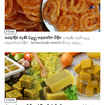
FOOD
ගෙදරදිම පැණි වළලු හදාගන්න විදිහ
ගෙදරදිම පැණි වළලු
හදාගන්නෙ විදිහ - homemade sweets සිංහල දෙමළ...
FOOD