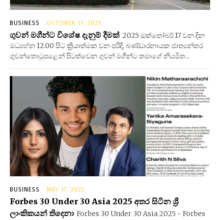
BUSINESS
OCTOBER 17, 2025
ගුවන් මගීන්ට විශේෂ දැනුම් දීමක්
2025 ඔක්තෝබර් 17 වන දින
මධ්‍යහ්න 12.00 සිට ක්‍රියාත්මක වන පරිදි, බණ්ඩාරනායක ජාත්‍යන්තර
ගුවන්තොටුපළෙන් පිටත්වෙන ගුවන් මගීන්ට තමාගේ නියමිත...
BUSINESS
MAY 17, 2025
Forbes 30 Under 30 Asia 2025 අතර සිටින ශ්‍රී
ලාංකිකයන් තිදෙනා
Forbes 30 Under 30 Asia 2025 - Forbes