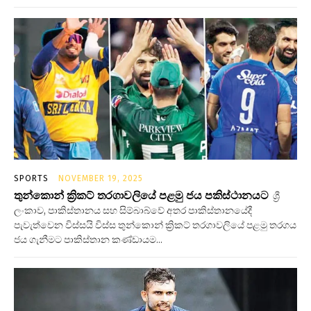
SPORTS
NOVEMBER 19, 2025
තුන්කොන් ක්‍රිකට් තරගාවලියේ පළමු ජය පකිස්ථානයට
ශ්‍රී
ලංකාව, පාකිස්තානය සහ සිම්බාබ්වේ අතර පාකිස්තානයේදී
පැවැත්වෙන විස්සයි විස්ස තුන්කොන් ක්‍රිකට් තරගාවලියේ පළමු තරගය
ජය ගැනීමට පාකිස්තාන කණ්ඩායම...