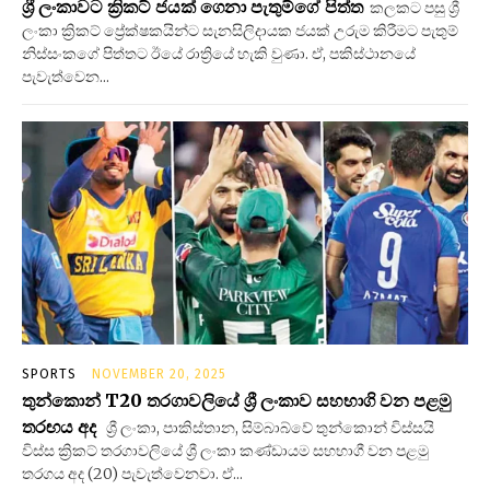
ශ්‍රී ලංකාවට ක්‍රිකට් ජයක් ගෙනා පැතුම්ගේ පිත්ත
කලකට පසු ශ්‍රී
ලංකා ක්‍රිකට් ප්‍රේක්ෂකයින්ට සැනසිලිදායක ජයක් උරුම කිරීමට පැතුම්
නිස්සංකගේ පිත්තට ඊයේ රාත්‍රියේ හැකි වුණා. ඒ, පකිස්ථානයේ
පැවැත්වෙන...
SPORTS
NOVEMBER 20, 2025
තුන්කොන් T20 තරගාවලියේ ශ්‍රී ලංකාව සහභාගි වන පළමු
තරඟය අද
ශ්‍රී ලංකා, පාකිස්තාන, සිම්බාබ්වේ තුන්කොන් විස්සයි
විස්ස ක්‍රිකට් තරගාවලියේ ශ්‍රී ලංකා කණ්ඩායම සහභාගී වන පළමු
තරගය අද (20) පැවැත්වෙනවා. ඒ...