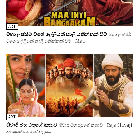
ART
මහා ලක්ෂ්මි වගේ ලේලියක් කාලි යකින්නක් වීම
මහා ලක්ෂ්මි
වගේ ලේලියක් කාලි යකින්නක් වීම - Maa...
ART
ශිවාජි මහ රජුගේ කතාව
ශිවාජි මහ රජුගේ කතාව - Raja Shivaji
නායකත්වය හෝ බලය...