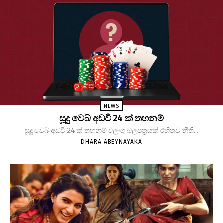
NEWS
සූදු වෙබ් අඩවි 24 ක් තහනම්
සූදු වෙබ් අඩවි 24 ක් තහනම් වලංගු බලපත්‍රයක් රහිතව නීති...
DHARA ABEYNAYAKA