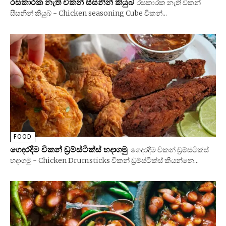
රසකාරක නැති චිකන් සීසනින් කියුබ්
රසකාරක නැති චිකන්
සීසනින් කියුබ් - Chicken seasoning Cube චිකන්...
FOOD
ගෙදරදීම චිකන් ඩ්‍රම්ස්ටික්ස් හදාගමු
ගෙදරදීම චිකන් ඩ්‍රම්ස්ටික්ස්
හදාගමු - Chicken Drumsticks චිකන් ඩ්‍රම්ස්ටික්ස් කියන්නෙ...