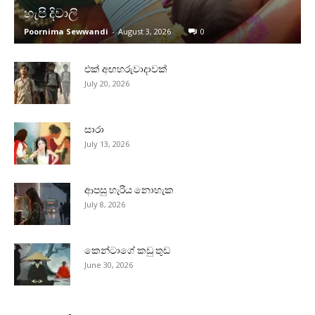
හැපි දිවාලි
Poornima Sewwandi
-
August 3, 2026
0
එක් අඟහරුවාදාවක්
July 20, 2026
සාරා
July 13, 2026
ආපසු හැරිය නොහැක
July 8, 2026
කෙන්ටාගේ කඩු තුඩ
June 30, 2026