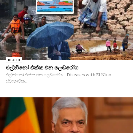
HEALTH
එල්නිනෝ එක්ක එන ලෙඩරෝග
එල්නිනෝ එක්ක එන ලෙඩරෝග - Diseases with El Nino
ස්වාභාවික...