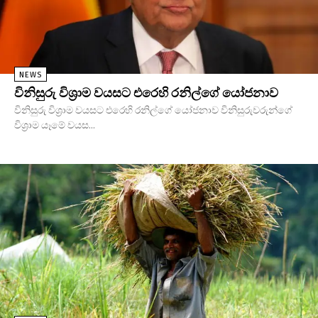
NEWS
විනිසුරු විශ්‍රාම වයසට එරෙහි රනිල්ගේ යෝජනාව
විනිසුරු විශ්‍රාම වයසට එරෙහි රනිල්ගේ යෝජනාව විනිසුරුවරුන්ගේ
විශ්‍රාම යෑමේ වයස...