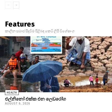
Features
කාලීන සමාජ සිදුවීම් පිළිබඳ කෙටි ලිපි විශේෂාංග
HEALTH
එල්නිනෝ එක්ක එන ලෙඩරෝග
AUGUST 6, 2026