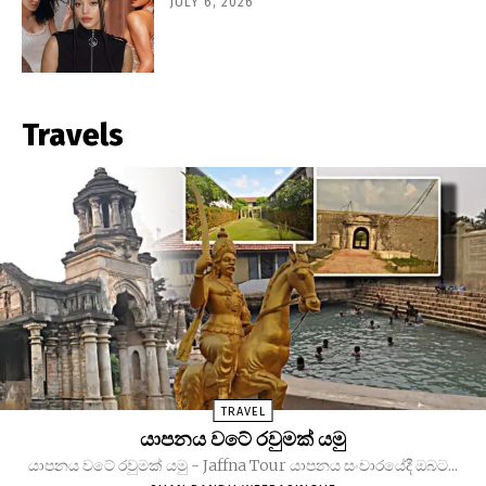
JULY 6, 2026
Travels
TRAVEL
යාපනය වටේ රවුමක් යමු
යාපනය වටේ රවුමක් යමු - Jaffna Tour යාපනය සංචාරයේදී ඔබට...