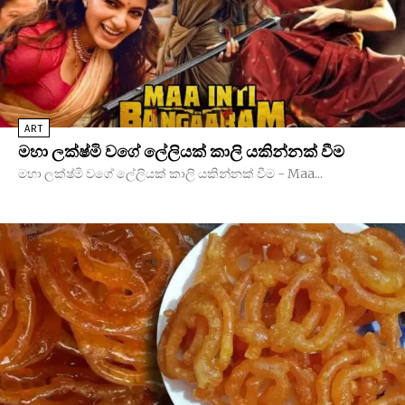
ART
මහා ලක්ෂ්මි වගේ ලේලියක් කාලි යකින්නක් වීම
මහා ලක්ෂ්මි වගේ ලේලියක් කාලි යකින්නක් වීම - Maa...