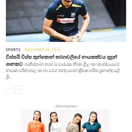
SPORTS
NOVEMBER 18, 2025
විස්සයි විස්ස තුන්කොන් තරගාවලියේ නායකත්වය දසුන්
ශානකට
පාකිස්තාන තරග සංචාරයක නිරත ශ්‍රී ලංකා කණ්ඩායමේ
නායක චරිත් අසලංක හා වේග පන්දු යවන ක්‍රීඩක අසිත ප්‍රනාන්දු යළි
ශ්‍රී...
- Advertisement -