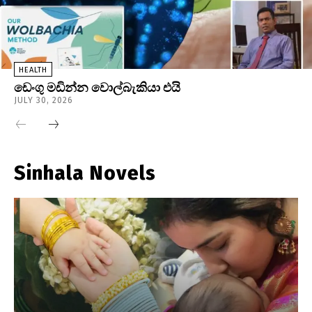
HEALTH
ඩෙංගු මඩින්න වොල්බැකියා එයි
JULY 30, 2026
Sinhala Novels