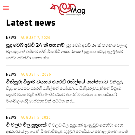
Latest news
NEWS
AUGUST 7, 2026
සූදු වෙබ් අඩවි 24 ක් තහනම්
සූදු වෙබ් අඩවි 24 ක් තහනම් වලංගු
බලපත්‍රයක් රහිතව නීති විරෝධි ආකාරයෙන් සූදු සහ ඔට්ටු ඇල්ලීමේ
සේවා පවත්වා ගෙන ගිය...
NEWS
AUGUST 6, 2026
විනිසුරු විශ්‍රාම වයසට එරෙහි රනිල්ගේ යෝජනාව
විනිසුරු
විශ්‍රාම වයසට එරෙහි රනිල්ගේ යෝජනාව විනිසුරුවරුන්ගේ විශ්‍රාම
යෑමේ වයස වැඩි කිරීමේ තීරණයට එරෙහිව එ.ජා.ප කෘත්‍යාධිකාරී
මණ්ඩලයේදී යෝජනාවක් සම්මත කර...
NEWS
AUGUST 5, 2026
වී වලට මිල සූත්‍රයක්
වී වලට මිල සූත්‍රයක් ආණුඩුව පෙන්වා දෙන
ආකාරයේ ලාබයක් වී ගොවිතැන තුළින් ගොවියාට නොලැබෙන බවත්