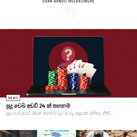
SHAN BANDU WEERASINGHE
NEWS
සූදු වෙබ් අඩවි 24 ක් තහනම්
සූදු වෙබ් අඩවි 24 ක් තහනම් වලංගු බලපත්‍රයක් රහිතව නීති...