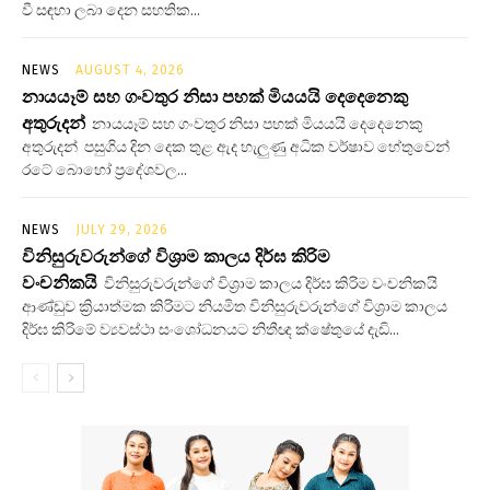
වී සඳහා ලබා දෙන සහතික...
NEWS
AUGUST 4, 2026
නායයෑම් සහ ගංවතුර නිසා පහක් මියයයි දෙදෙනෙකු
අතුරුදන්
නායයෑම් සහ ගංවතුර නිසා පහක් මියයයි දෙදෙනෙකු
අතුරුදන් පසුගිය දින දෙක තුළ ඇද හැලුණු අධික වර්ෂාව හේතුවෙන්
රටේ බොහෝ ප්‍රදේශවල...
NEWS
JULY 29, 2026
විනිසුරුවරුන්ගේ විශ්‍රාම කාලය දිර්ඝ කිරිම
වංචනිකයි
විනිසුරුවරුන්ගේ විශ්‍රාම කාලය දිර්ඝ කිරිම වංචනිකයි
ආණ්ඩුව ක්‍රියාත්මක කිරිමට නියමිත විනිසුරුවරුන්ගේ විශ්‍රාම කාලය
දිර්ඝ කිරිමේ ව්‍යවස්ථා සංශෝධනයට නිතීඥ ක්ෂේතුයේ දැඩි...