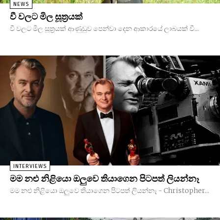
NEWS
වී වලට මිල සූත්‍රයක්
වී වලට මිල සූත්‍රයක් ආණුඩුව පෙන්වා දෙන ආකාරයේ ලාබයක් වී...
INTERVIEWS
මම නළු නිළියො ඔලුවෙ තියාගෙන පිටපත් ලියන්නෑ
මම නළු නිළියො ඔලුවෙ තියාගෙන පිටපත් ලියන්නෑ - Christopher...