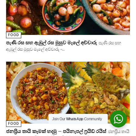
FOOD
පැණි රස සහ ඇඹුල් රස මුසුව මැලේ අච්චාරු
පැණි රස සහ
ඇඹුල් රස මුසුව මැලේ අච්චාරු -...
Join Our
WhatsApp
Community
FOOD
ජනප්‍රිය තායි කෑමක් හදමු – පයිනැපල් ෆ්‍රයිඩ් රයිස්
ජනප්‍රිය තායි