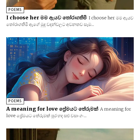
POEMS
I choose her මම ඇයව තෝරාගතිමි
I choose her මම ඇයව
තෝරාගතිමි ඇගේ මුදු වදන්වලට අවනතව සෑම...
POEMS
A meaning for love ප්‍රේමයට තේරුමක්
A meaning for
love ප්‍රේමයට තේරුමක් පුර හද සළු වසා ගං...