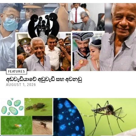
FEATURES
අඬවැඩියාවේ අඩුවැඩි සහ අවනඩු
AUGUST 1, 2026