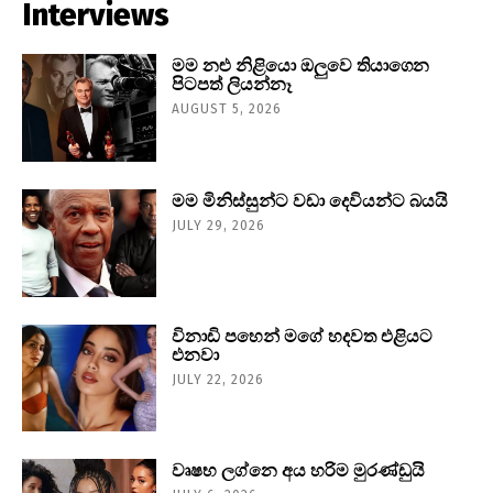
Interviews
මම නළු නිළියො ඔලුවෙ තියාගෙන
පිටපත් ලියන්නෑ
AUGUST 5, 2026
මම මිනිස්සුන්ට වඩා දෙවියන්ට බයයි
JULY 29, 2026
විනාඩි පහෙන් මගේ හදවත එළියට
එනවා
JULY 22, 2026
වෘෂභ ලග්නෙ අය හරිම මුරණ්ඩුයි