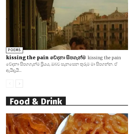
POEMS
kissing the pain වේදනා සිපගැන්ම
kissing the pain
වේදනා සිපගගැන්ම ප්‍රියය, ඔබව සැනසෙන තුරුම මා සිපගන්න. ඒ
ඇයිදැයි...
Food & Drink