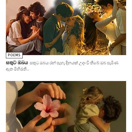
POEMS
සතුට ඔබය
සතුට ඔබය රන් පැහැ දිනයක් උදා වී තිබේ ඔබ පැමිණ
ඇත මිහිරැති...