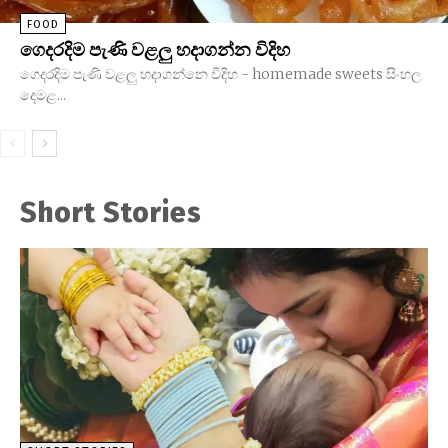
FOOD
ගෙදරදිම පැණි වළලු හදාගන්න විදිහ
ගෙදරදිම පැණි වළලු හදාගන්නෙ විදිහ - homemade sweets සිංහල
දෙමළ...
Short Stories