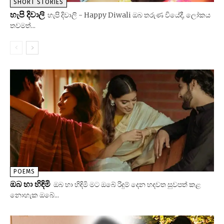
SHORT STORIES
හැපි දිවාලි
හැපි දිවාලි - Happy Diwali ඔබ තරුණ වියේදී, ලෝකය
තවමත්...
POEMS
ඔබ හා හිඳිමි
ඔබ හා හිඳිමි මට ඔබේ රිදුම් දෙන හදවත සුවපත් කළ
නොහැක ඔබේ...