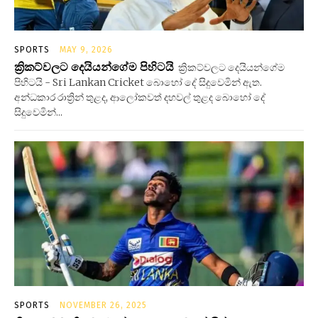
SPORTS
MAY 9, 2026
ක්‍රිකට්වලට දෙයියන්ගේම පිහිටයි
ක්‍රිකට්වලට දෙයියන්ගේම
පිහිටයි - Sri Lankan Cricket බොහෝ දේ සිදුවෙමින් ඇත.
අන්ධකාර රාත්‍රින් තුළද, ආලෝකවත් දහවල් තුළද බොහෝ දේ
සිදුවෙමින්...
SPORTS
NOVEMBER 26, 2025