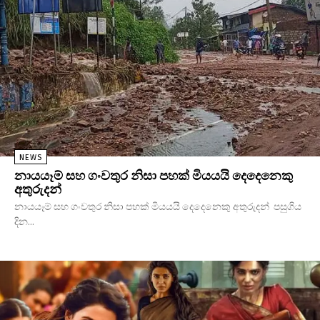
NEWS
නායයෑම් සහ ගංවතුර නිසා පහක් මියයයි දෙදෙනෙකු
අතුරුදන්
නායයෑම් සහ ගංවතුර නිසා පහක් මියයයි දෙදෙනෙකු අතුරුදන් පසුගිය
දින...