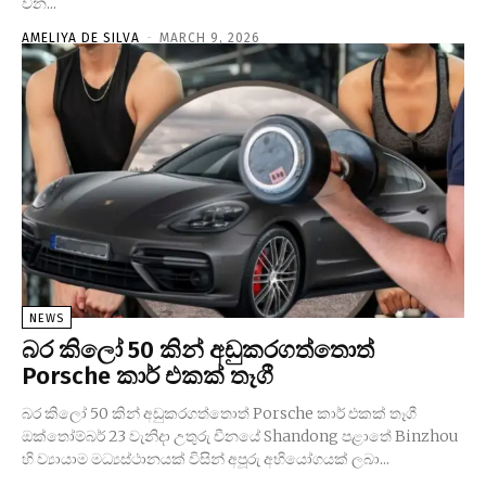
වන...
AMELIYA DE SILVA
-
MARCH 9, 2026
NEWS
බර කිලෝ 50 කින් අඩුකරගත්තොත්
Porsche කාර් එකක් තෑගී
බර කිලෝ 50 කින් අඩුකරගත්තොත් Porsche කාර් එකක් තෑගී
ඔක්තෝම්බර් 23 වැනිදා උතුරු චීනයේ Shandong පළාතේ Binzhou
හි ව්‍යායාම මධ්‍යස්ථානයක් විසින් අපූරු අභියෝගයක් ලබා...