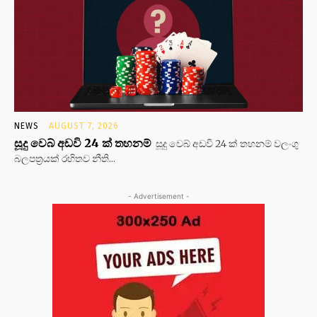
NEWS
AUGUST 7, 2026
සූදු වෙබ් අඩවි 24 ක් තහනම්
සූදු වෙබ් අඩවි 24 ක් තහනම් වලංගු
බලපත්‍රයක් රහිතව නීති...
- Advertisement -