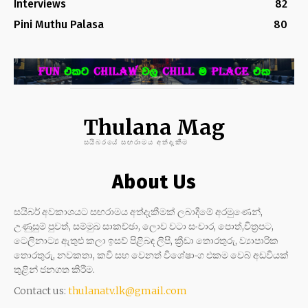
Interviews
82
Pini Muthu Palasa
80
Thulana Mag
සයිබරයේ සඟරාමය අත්දැකීම
About Us
සයිබර් අවකාශයට සඟරාමය අත්දැකීමක් ලබාදීමේ අරමුණෙන්,
උණුසුම් පුවත්, සම්මුඛ සාකච්ඡා, ලොව වටා සංචාර, පොත්,චිත්‍රපට,
ටෙලිනාට්‍ය ඇතුළු කලා ඉසව් පිළිබඳ ලිපි, ක්‍රීඩා තොරතුරු, ව්‍යාපාරික
තොරතුරු, නවකතා, කවි සහ වෙනත් විශේෂාංග එකම වෙබ් අඩවියක්
තුළින් ජනගත කිරීම.
Contact us:
thulanatv.lk@gmail.com