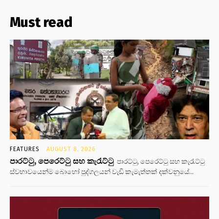
Must read
FEATURES
AUGUST 8, 2026
පාරට්ටු, පෙරෙට්ටු සහ කැරැට්ටු
පාරට්ටු, පෙරෙට්ටු සහ කැරැට්ටු
ස්වභාවයෙන්ම බොහෝ පුද්ගලයන් වැඩි කැමැත්තක් දක්වනුයේ...