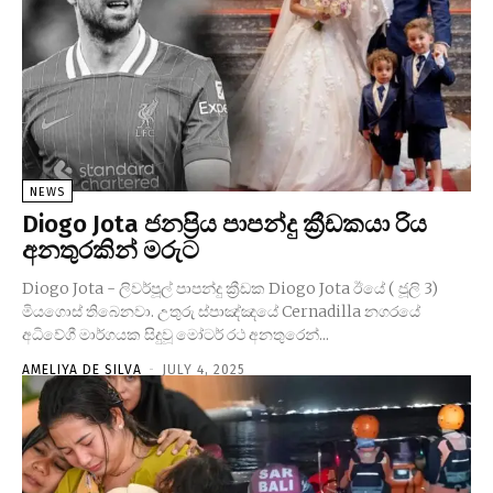
NEWS
Diogo Jota ජනප්‍රිය පාපන්දු ක්‍රීඩකයා රිය
අනතුරකින් මරුට
Diogo Jota - ලිවර්පූල් පාපන්දු ක්‍රීඩක Diogo Jota ඊයේ ( ජූලි 3)
මියගොස් තිබෙනවා. උතුරු ස්පාඤ්ඤයේ Cernadilla නගරයේ
අධිවේගී මාර්ගයක සිදුවූ මෝටර් රථ අනතුරෙන්...
AMELIYA DE SILVA
-
JULY 4, 2025