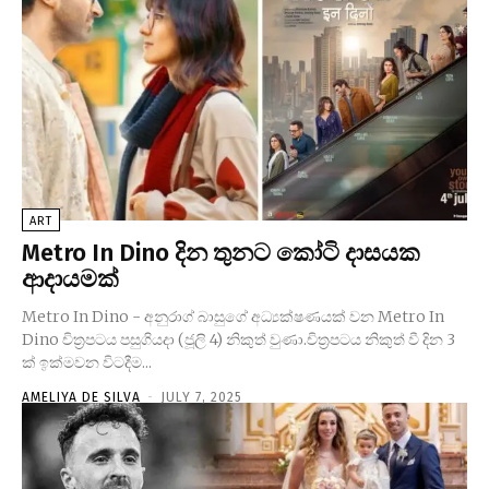
ART
Metro In Dino දින තුනට කෝටි දාසයක
ආදායමක්
Metro In Dino - අනුරාග් බාසුගේ අධ්‍යක්ෂණයක් වන Metro In
Dino චිත්‍රපටය පසුගියදා (ජූලි 4) නිකුත් වුණා.චිත්‍රපටය නිකුත් වී දින 3
ක් ඉක්මවන විටදීම...
AMELIYA DE SILVA
-
JULY 7, 2025