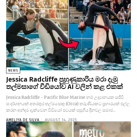
NEWS
Jessica Radcliffe පුහුණුකාරිය මරා දැමු
තල්මසාගේ වීඩියෝව AI වලින් කළ එකක්
Jessica Radcliffe - Pacific Blue Marine නම් උද්‍යානයක සජීවී
සංදර්ශනයක් අතරතුර තල්මසෙකු (Orca) තරුණියකට ප්‍රහාරයක් එල්ල
කරන අන්දම දැක්වෙන වීඩියෝ පටයක් පසුගිය දිනවල සමාජ...
AMELIYA DE SILVA
-
AUGUST 14, 2025