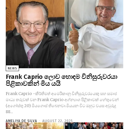
NEWS
Frank Caprio ලොව හොඳම විනිසුරුවරයා
පිළිකාවකින් මිය යයි
Frank Caprio -කීර්තිමත් අමෙරිකානු විනිසුරුවරයෙකු සහ සමාජ
මාධ්‍ය තරුවක් වන Frank Caprio අග්න්‍යාශ පිළිකාවක් හේතුවෙන්
(අගෝස්තු 20) මියගොස් තිබෙනවා.මියයන විට ඔහුට වයස අවුරුදු
88...
AMELIYA DE SILVA
-
AUGUST 22, 2025