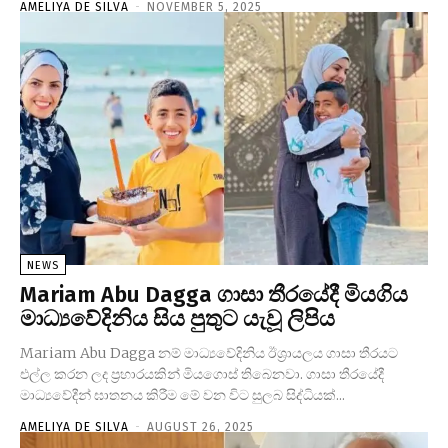
AMELIYA DE SILVA
-
NOVEMBER 5, 2025
NEWS
Mariam Abu Dagga ගාසා තීරයේදී මියගිය
මාධ්‍යවේදිනිය සිය පුතුට යැවූ ලිපිය
Mariam Abu Dagga නම් මාධ්‍යවේදිනිය ඊශ්‍රායලය ගාසා තීරයට
එල්ල කරන ලද ප්‍රහාරයකින් මියගොස් තිබෙනවා. ගාසා තීරයේදී
මාධ්‍යවේදීන් ඝාතනය කිරීම මේ වන විට සුලබ සිද්ධියක්...
AMELIYA DE SILVA
-
AUGUST 26, 2025