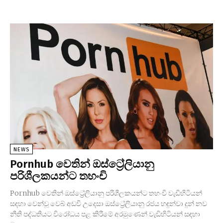
NEWS
Pornhub වෙතින් ඔස්ට්‍රේලියානු
පරිශීලකයන්ට තහංචි
Pornhub වෙතින් ඔස්ට්‍රේලියානු පරිශීලකයන්ට තහංචි වැඩිහිටියන්
සඳහා වෙන්වූ වෙබ් අඩවි උදෙසා ඔස්ට්‍රේලියානු රජය හඳුන්වා දුන් නව
නීති පද්ධතියට විරෝධය පළ කිරීමේ අරමුණෙන් වැඩිහිටියන් සඳහා