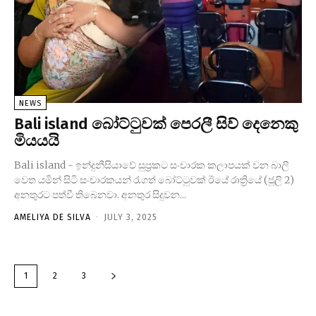
NEWS
Bali island බෝට්ටුවක් පෙරලී සිව් දෙනෙකු
මියයයි
Bali island - ඉන්දුනීසියාවේ සුප්‍රකට සංචාරක කලාපයක් වන බාලි
වෙත යමින් සිටි සංචාරකයන් රැගත් බෝට්ටුවක් ඊයේ රාත්‍රියේ (ජූලි 2)
අනතුරට පත්වී තිබෙනවා. අනතුර සිදුවන...
AMELIYA DE SILVA
-
JULY 3, 2025
1
2
3