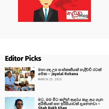
Editor Picks
මහා ගඳ උප සංස්කෘතියක් හැදිච්චි රටක්
මේක – Jayalal Rohana
MARCH 25, 2023
මට, මම මීට කලින් ආදරය කළ අය ගැන
අයිතියක් සහ ඉරිසියාවක් දැනෙනවා –
Shah Rukh Khan