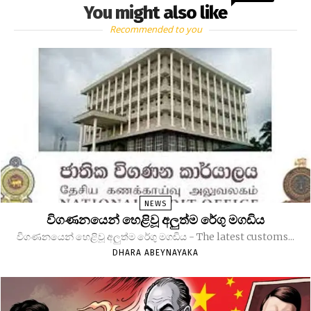
You might also like
Recommended to you
NEWS
විගණනයෙන් හෙළිවූ අලුත්ම රේගු මගඩිය
විගණනයෙන් හෙළිවූ අලුත්ම රේගු මගඩිය - The latest customs...
DHARA ABEYNAYAKA