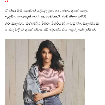
ද?
ඒ නිසා මම ගොඩක් දේවල් ඉගෙන ගත්තා. අපේ ගෙදර
ඇදහිය නොහැකි තරම් කලාත්මකයි. එහි නිතර සුපිරි
තරු,කලාවට සම්බන්ධ මිතුරු මිතුරියන් ගැවසුණා. කලාත්මක
සංවාද වලින් අපේ නිවස පිරී තිබුණා. එය අපූරු අත්දැකීමක්.