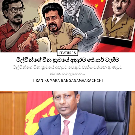
FEATURES
ටිල්වින්ගේ චීන ක්‍රමයේ අනුරට ජේ.ආර් වැහීම
ටිල්වින්ගේ චීන ක්‍රමයේ අනුරට ජේ.ආර් වැහීම වත්මන් ආණ්ඩුව
ජනතාවට දැනෙන...
TIRAN KUMARA BANGAGAMAARACHCHI