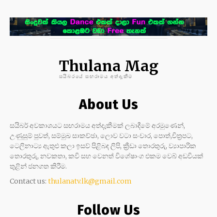
Thulana Mag
සයිබරයේ සඟරාමය අත්දැකීම
About Us
සයිබර් අවකාශයට සඟරාමය අත්දැකීමක් ලබාදීමේ අරමුණෙන්,
උණුසුම් පුවත්, සම්මුඛ සාකච්ඡා, ලොව වටා සංචාර, පොත්,චිත්‍රපට,
ටෙලිනාට්‍ය ඇතුළු කලා ඉසව් පිළිබඳ ලිපි, ක්‍රීඩා තොරතුරු, ව්‍යාපාරික
තොරතුරු, නවකතා, කවි සහ වෙනත් විශේෂාංග එකම වෙබ් අඩවියක්
තුළින් ජනගත කිරීම.
Contact us:
thulanatv.lk@gmail.com
Follow Us