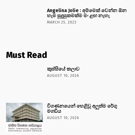
Angelina Jolie : අම්මෙක් වෙන්න ඕන
හැම සුදුසුකමක්ම මං ළඟ නැහැ
MARCH 25, 2023
Must Read
කුස්සියේ කලාව
AUGUST 10, 2026
විගණනයෙන් හෙළිවූ අලුත්ම රේගු
මගඩිය
AUGUST 10, 2026