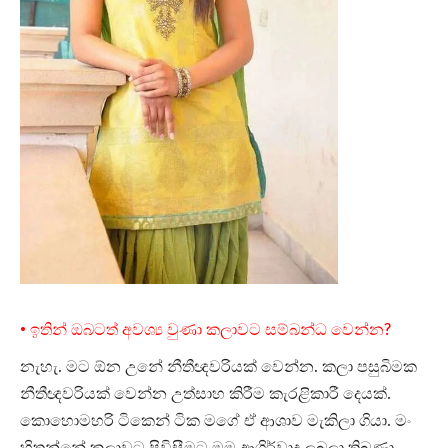
• ඉතින් ඔබටත් අවශ්‍ය වුණා කලාවට සම්බන්ධ වෙන්න?
නැහැ. මට ඕන උනේ නීතීඥවරියක් වෙන්න. කලා පසුබිමක
නීතීඥවරියක් වෙන්න උත්සාහ කිරීම කැරළිකාරී දෙයක්.
කොහොමහරි ටිකෙන් ටික මගේ ඒ ආශාව මැකිලා ගියා. මං
හිතන්නේ කලාවට පිවිසීමට මම ආශිර්වාද ලබලා තිබුණා.