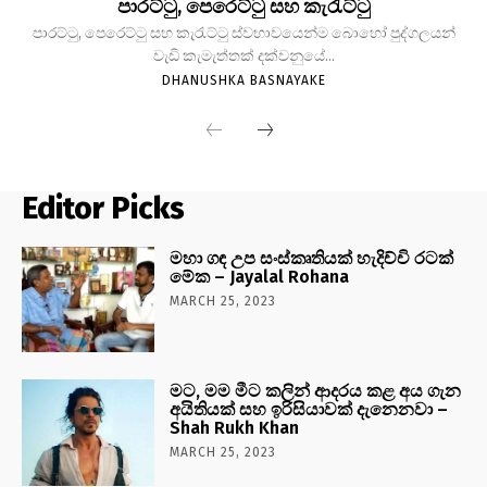
පාරට්ටු, පෙරෙට්ටු සහ කැරැට්ටු
පාරට්ටු, පෙරෙට්ටු සහ කැරැට්ටු ස්වභාවයෙන්ම බොහෝ පුද්ගලයන්
වැඩි කැමැත්තක් දක්වනුයේ...
DHANUSHKA BASNAYAKE
Editor Picks
මහා ගඳ උප සංස්කෘතියක් හැදිච්චි රටක්
මේක – Jayalal Rohana
MARCH 25, 2023
මට, මම මීට කලින් ආදරය කළ අය ගැන
අයිතියක් සහ ඉරිසියාවක් දැනෙනවා –
Shah Rukh Khan
MARCH 25, 2023