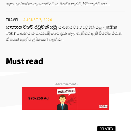
ගැන ගුණකථන ගැයෙනවාට ය. ඔසවා තැබීම්, පිට කැසීම් සහ...
TRAVEL
AUGUST 7, 2026
යාපනය වටේ රවුමක් යමු
යාපනය වටේ රවුමක් යමු - Jaffna
Tour යාපනය සංචාරයේදී ඔබට දැක බලා ගැනීමට ඇති විශේෂ ස්ථාන
කීපයක් පසුගිය ලිපියෙන් හඳුන්වා...
Must read
- Advertisement -
RELATED