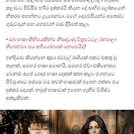
කලාවට පිවිසීම හරිම දුෂ්කරයි කියන දේ බාහිර ලෝකයෙන්
නිතරම අහන්නට ලැබෙනවා. මගේ දෙමව්පියන්ට අමතරව
ගුරුවරුන් සහ යහළුවන් මාව දිරිමත් කළා.
• ඔබ භාෂා කිහිපයකින්ම නිපදවුණු චිත්‍රපටවල රඟපාලා
තිබෙනවා. එය අභියෝගයක් නෙවෙයිද?
ඉන්දියාව කියන්නෙ කුඩා රටවල් රාශියක් එකට එකතු වූ
තැනක්. සමහර භාෂා සමානයි. සමහර ඒවා එකිනෙකට
වෙනස්. අපේ ගෙදර භාෂා දෙකක් කතා කළා. රංගනයට
පිවිසුණාට පස්සෙ මම තවත් භාෂාවක් ඉගෙන ගත්තා. එය
දුෂ්කර දෙයක්. නමුත් භාෂාවක් ඉගෙන ගැනීම විශිෂ්ට
අත්දැකීමක්.