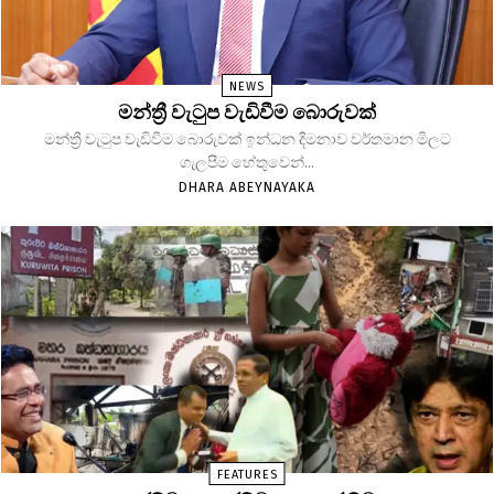
NEWS
මන්ත්‍රී වැටුප වැඩිවීම බොරුවක්
මන්ත්‍රී වැටුප වැඩිවීම බොරුවක් ඉන්ධන දීමනාව වර්තමාන මිලට
ගැලපීම හේතුවෙන්...
DHARA ABEYNAYAKA
FEATURES