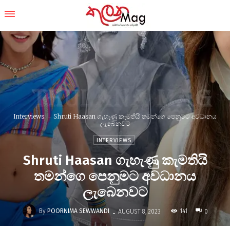
Interviews
Shruti Haasan ගැහැණු කැමතියි තමන්ගෙ පෙනුමට අවධානය
ලැබෙනවට
INTERVIEWS
Shruti Haasan ගැහැණු කැමතියි
තමන්ගෙ පෙනුමට අවධානය
ලැබෙනවට
-
By
POORNIMA SEWWANDI
141
AUGUST 8, 2023
0