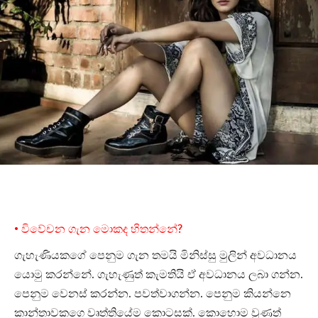
• විවේචන ගැන මොකද හිතන්නේ?
ගැහැණියකගේ පෙනුම ගැන තමයි මිනිස්සු මුලින් අවධානය
යොමු කරන්නේ. ගැහැණුත් කැමතියි ඒ අවධානය ලබා ගන්න.
පෙනුම වෙනස් කරන්න. පවත්වාගන්න. පෙනුම කියන්නෙ
කාන්තාවකගෙ වෘත්තියේම කොටසක්. කොහොම වුණත්