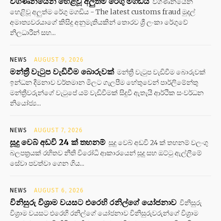
විගණනයෙන් හෙළිවූ අලුත්ම රේගු මගඩිය
විගණනයෙන්
හෙළිවූ අලුත්ම රේගු මගඩිය - The latest customs fraud මුදල්
අමාත්‍යවරයාගේ කිසිදු අනුමැතියකින් තොරව ශ්‍රී ලංකා රේගුවේ
නිලධාරීන් සහ...
NEWS
AUGUST 9, 2026
මන්ත්‍රී වැටුප වැඩිවීම බොරුවක්
මන්ත්‍රී වැටුප වැඩිවීම බොරුවක්
ඉන්ධන දීමනාව වර්තමාන මිලට ගැලපීම හේතුවෙන් පාර්ලිමේන්තු
මන්ත්‍රීවරුන්ගේ වැටුපේ යම් වැඩිවීමක් සිදුවී ඇතැයි ආර්ථික සංවර්ධන
නියෝජ්‍ය...
NEWS
AUGUST 7, 2026
සූදු වෙබ් අඩවි 24 ක් තහනම්
සූදු වෙබ් අඩවි 24 ක් තහනම් වලංගු
බලපත්‍රයක් රහිතව නීති විරෝධි ආකාරයෙන් සූදු සහ ඔට්ටු ඇල්ලීමේ
සේවා පවත්වා ගෙන ගිය...
NEWS
AUGUST 6, 2026
විනිසුරු විශ්‍රාම වයසට එරෙහි රනිල්ගේ යෝජනාව
විනිසුරු
විශ්‍රාම වයසට එරෙහි රනිල්ගේ යෝජනාව විනිසුරුවරුන්ගේ විශ්‍රාම