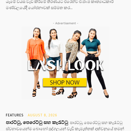
යෑමේ වයස වැඩි කිරීමේ තීරණයට එරෙහිව එ.ජා.ප කෘත්‍යාධිකාරී
මණ්ඩලයේදී යෝජනාවක් සම්මත කර...
- Advertisement -
FEATURES
AUGUST 8, 2026
පාරට්ටු, පෙරෙට්ටු සහ කැරැට්ටු
පාරට්ටු, පෙරෙට්ටු සහ කැරැට්ටු
ස්වභාවයෙන්ම බොහෝ පුද්ගලයන් වැඩි කැමැත්තක් දක්වනුයේ තමන්