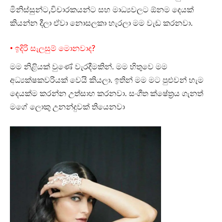
මිනිස්සුන්ට,විචාරකයන්ට සහ මාධ්‍යවලට ඕනම දෙයක්
කියන්න දීලා ඒවා නොසලකා හැරලා මම වැඩ කරනවා.
• ඉදිරි සැලසුම් මොනවාද?
මම නිළියක් වුණේ වැරදීමකින්. මම හිතුවෙ මම
අධ්‍යක්ෂකවරියක් වෙයි කියලා. ඉතින් මම මට පුළුවන් හැම
දෙයක්ම කරන්න උත්සාහ කරනවා. සංගීත ක්ෂේත්‍රය ගැනත්
මගේ ලොකු උනන්දුවක් තියෙනවා