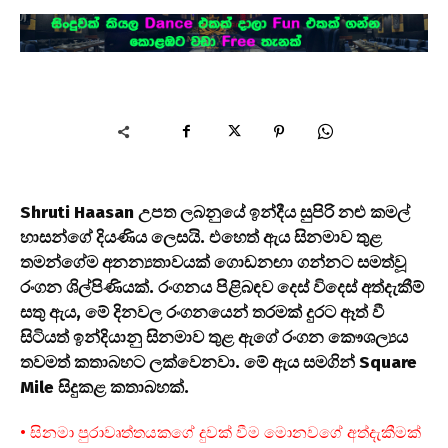
Shruti Haasan උපත ලබනුයේ ඉන්දීය සුපිරි නළු කමල්
හාසන්ගේ දියණිය ලෙසයි. එහෙත් ඇය සිනමාව තුළ
තමන්ගේම අනන්‍යතාවයක් ගොඩනඟා ගන්නට සමත්වූ
රංගන ශිල්පිණියක්. රංගනය පිළිබඳව දෙස් විදෙස් අත්දැකීම්
සතු ඇය, මේ දිනවල රංගනයෙන් තරමක් දුරට ඈත් වී
සිටියත් ඉන්දියානු සිනමාව තුළ ඇගේ රංගන කෞශල්‍යය
තවමත් කතාබහට ලක්වෙනවා. මේ ඇය සමගින් Square
Mile සිදුකළ කතාබහක්.
• සිනමා පුරාවෘත්තයකගේ දුවක් වීම මොනවගේ අත්දැකීමක්