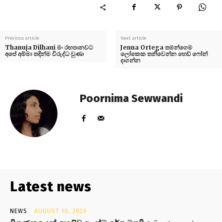
Previous article
Next article
Thanuja Dilhani මං රඟපානවට
Jenna Ortega තමන්ගෙම
අපේ අම්මා තදින්ම විරුද්ධ වුණා
ලෝකෙක තනිවෙන්න හෙඩ් ෆෝන්
දාගන්න
Poornima Sewwandi
Latest news
NEWS
AUGUST 10, 2026