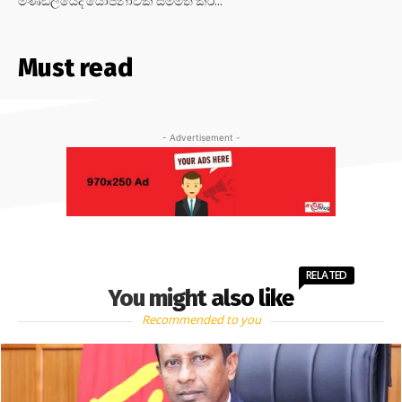
මණ්ඩලයේදී යෝජනාවක් සම්මත කර...
Must read
- Advertisement -
RELATED
You might also like
Recommended to you