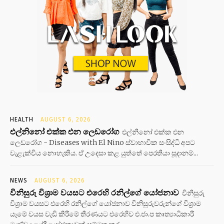
HEALTH
AUGUST 6, 2026
එල්නිනෝ එක්ක එන ලෙඩරෝග
එල්නිනෝ එක්ක එන
ලෙඩරෝග - Diseases with El Nino ස්වාභාවික සංසිද්ධි අපට
වැළැක්විය නොහැකිය. ඒ උදෙසා කළ යුත්තේ පෙරතියා සූදානම්...
NEWS
AUGUST 6, 2026
විනිසුරු විශ්‍රාම වයසට එරෙහි රනිල්ගේ යෝජනාව
විනිසුරු
විශ්‍රාම වයසට එරෙහි රනිල්ගේ යෝජනාව විනිසුරුවරුන්ගේ විශ්‍රාම
යෑමේ වයස වැඩි කිරීමේ තීරණයට එරෙහිව එ.ජා.ප කෘත්‍යාධිකාරී