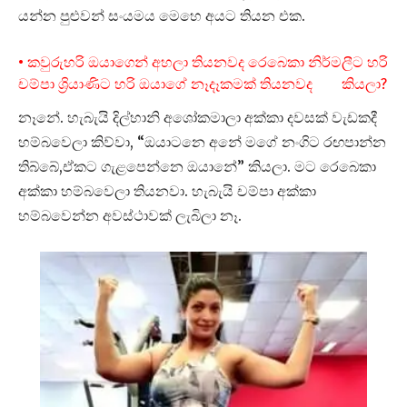
යන්න පුළුවන් සංයමය මෙහෙ අයට තියන එක.
• කවුරුහරි ඔයාගෙන් අහලා තියනවද රෙබෙකා නිර්මලීට හරි
චම්පා ශ්‍රියාණිට හරි ඔයාගේ නෑදෑකමක් තියනවද කියලා?
නෑනේ. හැබැයි දිල්හානි අශෝකමාලා අක්කා දවසක් වැඩකදී
හම්බවෙලා කිව්වා, “ඔයාටනෙ අනේ මගේ නංගිට රඟපාන්න
තිබ්බේ,ඒකට ගැළපෙන්නෙ ඔයානේ” කියලා. මට රෙබෙකා
අක්කා හම්බවෙලා තියනවා. හැබැයි චම්පා අක්කා
හම්බවෙන්න අවස්ථාවක් ලැබිලා නෑ.