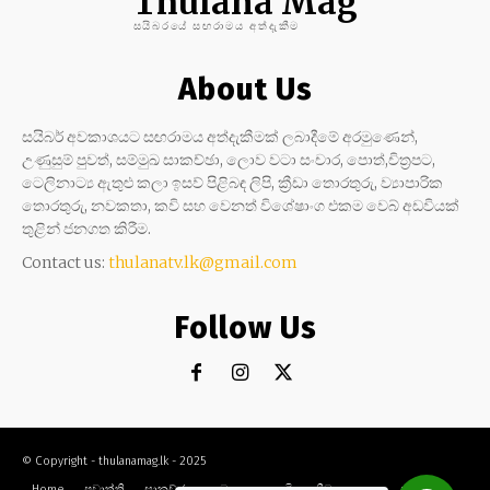
Thulana Mag
සයිබරයේ සඟරාමය අත්දැකීම
About Us
සයිබර් අවකාශයට සඟරාමය අත්දැකීමක් ලබාදීමේ අරමුණෙන්,
උණුසුම් පුවත්, සම්මුඛ සාකච්ඡා, ලොව වටා සංචාර, පොත්,චිත්‍රපට,
ටෙලිනාට්‍ය ඇතුළු කලා ඉසව් පිළිබඳ ලිපි, ක්‍රීඩා තොරතුරු, ව්‍යාපාරික
තොරතුරු, නවකතා, කවි සහ වෙනත් විශේෂාංග එකම වෙබ් අඩවියක්
තුළින් ජනගත කිරීම.
Contact us:
thulanatv.lk@gmail.com
Follow Us
© Copyright - thulanamag.lk - 2025
Home
ප්‍රවෘත්ති
සාකච්ඡා
නවකතා
කවි
ක්‍රීඩා
කලා
සංචාර