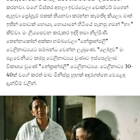
කරනවා. මගේ විස්තර අහලා ඉවරවෙලා ඩොක්ටර් මගෙන්
ඇහුවා ප්‍රෝග්‍රෑම් එකක් තියනවා කරන්න කැමතිද කියලා. මාත්
ඉතින් පොටක් හොයා, හොයානේ හිටියේ පැනපු ගමන් “හා ”
කිව්වා. මං ලියසෙවන කර,කර ඉද්දි තමා නිල්මිණි
තෙන්නකෝන් අක්කා හම්බවෙලා “නේත්‍රාන්ජලි”
ටෙලිනාට්‍යයට සම්බන්ධ වෙන්න ලැබුණෙ. “ලෝගුව” මං
පළවෙනියට කරපු ටෙලිනාට්‍යය වුණාට ඉස්සෙල්ලාම
විකාශය වුණේ “නේත්‍රාන්ජලි” ටෙලිනාට්‍යය. ටෙලිනාට්‍ය 30-
40ක් වගේ කරත් මාව මිනිස්සු හුඟක් අඳුරගත්තෙ වෙළෙඳ
දැන්වීම් වලින්.