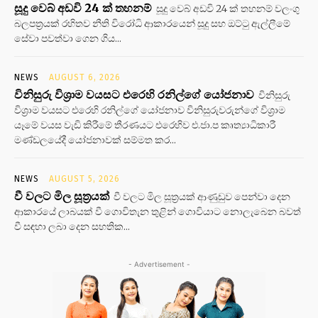
සූදු වෙබ් අඩවි 24 ක් තහනම්
සූදු වෙබ් අඩවි 24 ක් තහනම් වලංගු
බලපත්‍රයක් රහිතව නීති විරෝධි ආකාරයෙන් සූදු සහ ඔට්ටු ඇල්ලීමේ
සේවා පවත්වා ගෙන ගිය...
NEWS
AUGUST 6, 2026
විනිසුරු විශ්‍රාම වයසට එරෙහි රනිල්ගේ යෝජනාව
විනිසුරු
විශ්‍රාම වයසට එරෙහි රනිල්ගේ යෝජනාව විනිසුරුවරුන්ගේ විශ්‍රාම
යෑමේ වයස වැඩි කිරීමේ තීරණයට එරෙහිව එ.ජා.ප කෘත්‍යාධිකාරී
මණ්ඩලයේදී යෝජනාවක් සම්මත කර...
NEWS
AUGUST 5, 2026
වී වලට මිල සූත්‍රයක්
වී වලට මිල සූත්‍රයක් ආණුඩුව පෙන්වා දෙන
ආකාරයේ ලාබයක් වී ගොවිතැන තුළින් ගොවියාට නොලැබෙන බවත්
වී සඳහා ලබා දෙන සහතික...
- Advertisement -