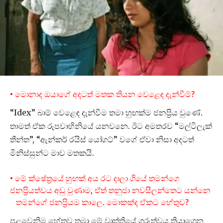
• මොනාද ඔයාගේ අදටත් මතක තියන වෙළෙඳ දැන්වීම්?
“Idex” බාම් වෙළෙඳ දැන්වීම තමා හුඟක්ම ජනප්‍රිය වුණේ.
තාමත් ඒක රුපවාහිනියේ යනවනෙ. ඊට අමතරව “මල්ටිලැක්
තීන්ත”, “ඇන්කර් රයිස් යෝගට්” වගේ ඒවා නිසා අදටත්
මිනිස්සුන්ට මාව මතකයි.
• මේ ක්ෂේත්‍රයේ හුඟක් අය රට දාලා ගියේ තමන්ගෙ
ජනප්‍රියත්වය අඩු වුණාම, ඒත් තනුජා නවසීලන්තෙට යන්නෙ
තමන්ගේ ජනප්‍රියම කාලෙ. මොකක්ද ඒකට හේතුව?
පළවෙනිම හේතුව තමා මේ වෘත්තියේ ගරුත්වය තියාගෙන