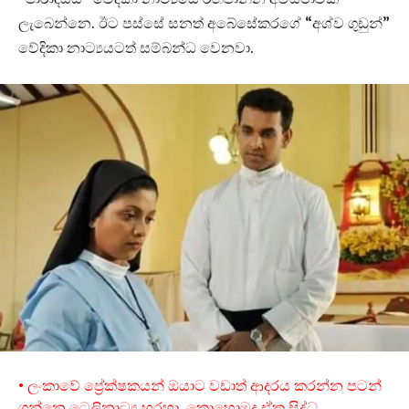
ලැබෙන්නෙ. ඊට පස්සේ සනත් අබේසේකරගේ “අශ්ව ගුඩුන්”
වේදිකා නාට්‍යයටත් සම්බන්ධ වෙනවා.
• ලංකාවේ ප්‍රේක්ෂකයන් ඔයාට වඩාත් ආදරය කරන්න පටන්
ගන්නෙ ටෙලිනාට්‍ය හරහා, කොහොමද ඒක සිද්ධ