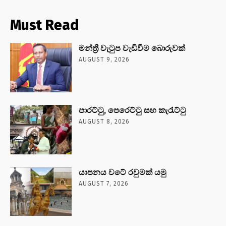
Must Read
මන්ත්‍රී වැටුප වැඩිවීම බොරුවක්
AUGUST 9, 2026
පාරට්ටු, පෙරෙට්ටු සහ කැරැට්ටු
AUGUST 8, 2026
යාපනය වටේ රවුමක් යමු
AUGUST 7, 2026