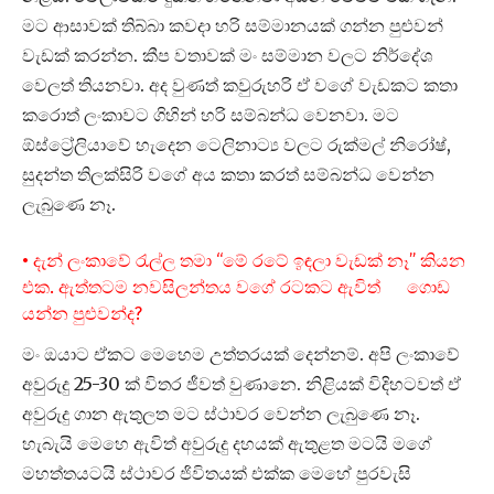
මට ආසාවක් තිබ්බා කවදා හරි සම්මානයක් ගන්න පුළුවන්
වැඩක් කරන්න. කීප වතාවක් මං සම්මාන වලට නිර්දේශ
වෙලත් තියනවා. අද වුණත් කවුරුහරි ඒ වගේ වැඩකට කතා
කරොත් ලංකාවට ගිහින් හරි සම්බන්ධ වෙනවා. මට
ඕස්ට්‍රේලියාවේ හැදෙන ටෙලිනාට්‍ය වලට රුක්මල් නිරෝෂ්,
සුදන්ත තිලක්සිරි වගේ අය කතා කරත් සම්බන්ධ වෙන්න
ලැබුණෙ නෑ.
• දැන් ලංකාවේ රැල්ල තමා “මේ රටේ ඉඳලා වැඩක් නෑ” කියන
එක. ඇත්තටම නවසිලන්තය වගේ රටකට ඇවිත් ගොඩ
යන්න පුළුවන්ද?
මං ඔයාට ඒකට මෙහෙම උත්තරයක් දෙන්නම්. අපි ලංකාවේ
අවුරුදු 25-30 ක් විතර ජීවත් වුණානෙ. නිළියක් විදිහටවත් ඒ
අවුරුදු ගාන ඇතුලත මට ස්ථාවර වෙන්න ලැබුණෙ නෑ.
හැබැයි මෙහෙ ඇවිත් අවුරුදු දහයක් ඇතුළත මටයි මගේ
මහත්තයටයි ස්ථාවර ජිවිතයක් එක්ක මෙහේ පුරවැසි