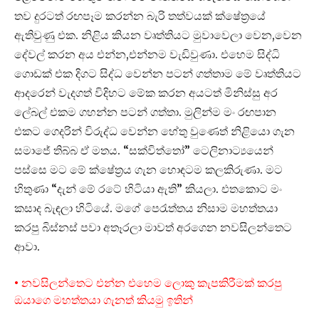
තව දුරටත් රඟපෑම කරන්න බැරි තත්වයක් ක්ෂේත්‍රයේ
ඇතිවුණු එක. නිළිය කියන වෘත්තියට මුවාවෙලා වෙන,වෙන
දේවල් කරන අය එන්න,එන්නම වැඩිවුණා. එහෙම සිද්ධි
ගොඩක් එක දිගට සිද්ධ වෙන්න පටන් ගත්තාම මේ වෘත්තියට
ආදරෙන් වැදගත් විදිහට මේක කරන අයටත් මිනිස්සු අර
ලේබල් එකම ගහන්න පටන් ගත්තා. මුලින්ම මං රඟපාන
එකට ගෙදරින් විරුද්ධ වෙන්න හේතු වුණෙත් නිළියො ගැන
සමාජේ තිබ්බ ඒ මතය. “සක්විත්තෝ” ටෙලිනාට්‍යයෙන්
පස්සෙ මට මේ ක්ෂේත්‍රය ගැන හොඳටම කලකිරුණා. මට
හිතුණා “දැන් මේ රටේ හිටියා ඇති” කියලා. එතකොට මං
කසාද බැඳලා හිටියේ. මගේ පෙරැත්තය නිසාම මහත්තයා
කරපු බිස්නස් පවා අතෑරලා මාවත් අරගෙන නවසිලන්තෙට
ආවා.
• නවසිලන්තෙට එන්න එහෙම ලොකු කැපකිරීමක් කරපු
ඔයාගෙ මහත්තයා ගැනත් කියමු ඉතින්