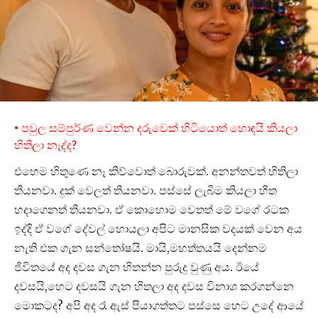
• පවුල සම්පුර්ණ වෙන්න දරුවෙක් හිටියොත් හොඳයි කියලා
හිතිලා නැද්ද?
එහෙම හිතුණෙ නෑ කිව්වොත් බොරුවක්. අනන්තවත් හිතිලා
තියනවා. දුක් වෙලත් තියනවා. පස්සේ ලැබීම කියලා හිත
හදාගෙනත් තියනවා. ඒ කොහොම වෙතත් මේ වගේ රටක
ඉද්දි ඒ වගේ දේවල් හොයලා අපිට මානසික වදයක් වෙන අය
නැති එක ගැන සන්තෝෂයි. මායි,මහත්තයයි දෙන්නම
ජිවිතයේ අද දවස ගැන හිතන්න පුරුදු වුණු අය. ඊයේ
දවසයි,හෙට දවසයි ගැන හිතලා අද දවස විනාශ කරගන්නෙ
මොකටද? අපි අද රෑ ඇස් පියාගත්තට පස්සෙ හෙට උදේ ආයේ