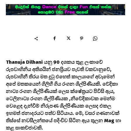
Thanuja Dilhani යනු 90 දශකය තුළ ලංකාවේ
රුපවාහිනිය අතිශයින් ජනප්‍රියව පැවති වකවානුවේ,
රුපවාහිනී තිරය මත දුටු එහෙත් කාලයාගේ අවෑමෙන්
අපේ මතකයෙන් ගිලිහී ගිය රංගන ශිල්පිණියකි. වේදිකා
නාට්‍ය රංගන ශිල්පිණියක් ලෙස ක්ෂේත්‍රයට පිවිසි ඇය,
ටෙලිනාට්‍ය රංගන ශිල්පිණියක ,නිවේදිකාවක මෙන්ම
වෙළෙඳ දැන්වීම් නිරූපණ ශිල්පිණියක ලෙසද එකල
ඉහමත් ජනාදරයට පත්ව සිටියාය. මේ, වසර ගණනාවක්
තිස්සේ නවසීලන්තයේ පදිංචිව සිටින ඇය තුලන Mag හා
කළ සාකච්ජාවකි.