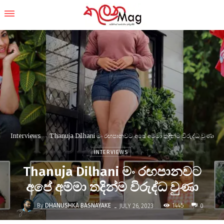
Interviews
Thanuja Dilhani මං රඟපානවට අපේ අම්මා තදින්ම විරුද්ධ වුණා
INTERVIEWS
Thanuja Dilhani මං රඟපානවට
අපේ අම්මා තදින්ම විරුද්ධ වුණා
-
By
DHANUSHKA BASNAYAKE
1445
JULY 26, 2023
0