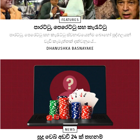
FEATURES
පාරට්ටු, පෙරෙට්ටු සහ කැරැට්ටු
පාරට්ටු, පෙරෙට්ටු සහ කැරැට්ටු ස්වභාවයෙන්ම බොහෝ පුද්ගලයන්
වැඩි කැමැත්තක් දක්වනුයේ...
DHANUSHKA BASNAYAKE
NEWS
සූදු වෙබ් අඩවි 24 ක් තහනම්