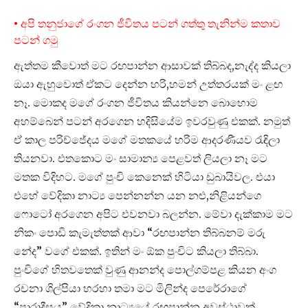
• අපි තනුජාගේ රංගන ජීවිතය පටන් ගත්තු තැනින්ම කතාව
පටන් ගමු
ඇත්තම කීවොත් මට රඟපාන්න ආසාවක් තිබ්බද,නැද්ද කියලා
ඔයා ඇහුවොත් ඒකට දෙන්න හරි,හමන් උත්තරයක් මං ළඟ
නෑ. මොකද මගේ රංගන ජීවිතය කියන්නෙ බොහොම
අහම්බෙන් පටන් අරගෙන හදිසියේම ඉවරවුණු එකක්. නමුත්
ඒ කාල පරිච්ජේදය මගේ මතකයේ හරිම ආදරණීයව රැඳිලා
තියනවා. එතකොට මං සාමාන්‍ය පෙළවත් ලියලා නෑ මට
මතක විදිහට. මගේ පුංචි කෙනෙක් හිටියා ඩුබායිවල. එයා
එහේ වේදිකා නාට්‍ය පෙන්නන්න යන නළු,නිළියන්ගෙ
ෆොටෝ අරගෙන අපිට එවනවා බලන්න. මේවා දැක්කාම මට
නිකං පොඩි කැමැත්තක් ආවා “රඟපාන්න තිබ්බනම් මරු
නේද” වගේ එකක්. ඉතින් මං ඕක පුංචිට කියලා තිබ්බා.
පුංචිගේ හිතවතෙක් වුණු ආනන්ද පොල්ගම්පළ කියන අංග
රචනා ශිල්පියා හරහා තමා මට මිලින්ද පෙරේරාගේ
“පාරාදීසය” වේදිකා නාට්‍යයේ රඟපාන්න අවස්ථාවක්