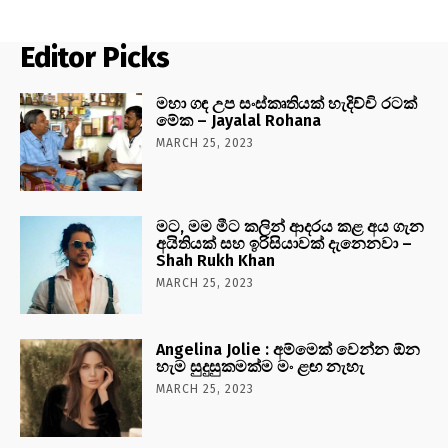
Editor Picks
මහා ගඳ උප සංස්කෘතියක් හැදිච්චි රටක්
මේක – Jayalal Rohana
MARCH 25, 2023
මට, මම මීට කලින් ආදරය කළ අය ගැන
අයිතියක් සහ ඉරිසියාවක් දැනෙනවා –
Shah Rukh Khan
MARCH 25, 2023
Angelina Jolie : අම්මෙක් වෙන්න ඕන
හැම සුදුසුකමක්ම මං ළඟ නැහැ
MARCH 25, 2023