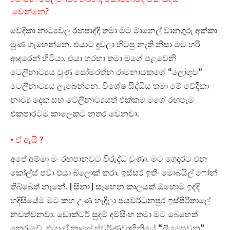
වෙන්නෙ?
වේදිකා නාට්‍යවල රඟපාද්දී තමා මට මානෙල් වානගුරු අක්කා
මුණ ගැහෙන්නෙ. එයාට දුවලා හිටපු නැති නිසා මට හරි
ආදරෙන් හිටියා. එයා හරහා තමා මගේ පළවෙනි
ටෙලිනාට්‍යය වුණු සෝමරත්න රාමනායකගේ “ලෝගුව”
ටෙලිනාට්‍යය ලැබෙන්නෙ. විශේෂ සිද්ධිය තමා මේ වේදිකා
නාට්‍ය දෙක සහ ටෙලිනාට්‍යයත් එක්කම මගේ රඟපෑම
එකපාරටම කාලෙකට නතර වෙනවා.
• ඒ ඇයි ?
අපේ අම්මා මං රඟපානවට විරුද්ධ වුණා. මට ගෙදරට එන
කෝල්ස් පවා එයා බ්ලොක් කරා. ඉස්සර ඉතිං මොබයිල් ෆෝන්
තිබ්බෙත් නෑනේ. [සිනා] සෑහෙන කාලයක් ඔහොම ඉද්දි
හදිසියේම මට කහ උණ හැදිලා ජයවර්ධනපුර ඉස්පිරිතාලේ
නවත්වනවා. ඩොක්ටර් සුදම් දම්සිංහ තමා මට බෙහෙත්
කෙරුවේ. එයා ඒ කාලේ ස්වර්ණවාහිනියේ “ලියසෙවන”