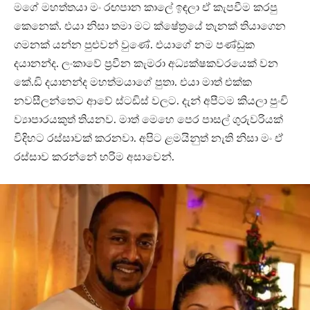
මගේ මහත්තයා මං රඟපාන කාලේ ඉඳලා ඒ කැපවීම කරපු
කෙනෙක්. එයා නිසා තමා මට ක්ෂේත්‍රයේ තැනක් තියාගෙන
ගමනක් යන්න පුළුවන් වුණේ. එයාගේ නම පණ්ඩුක
දයානන්ද. ලංකාවේ ප්‍රවීන කැමරා අධ්‍යක්ෂකවරයෙක් වන
කේ.ඩි දයානන්ද මහත්මයාගේ පුතා. එයා මාත් එක්ක
නවසීලන්තෙට ආවේ ස්ටඩිස් වලට. දැන් අපීටම කියලා පුංචි
ව්‍යාපාරයකුත් තියනව. මාත් මෙහෙ පෙර පාසල් ගුරුවරියක්
විදිහට රස්සාවක් කරනවා. අපිට ළමයිනුත් නැති නිසා මං ඒ
රස්සාව කරන්නේ හරිම අසාවෙන්.