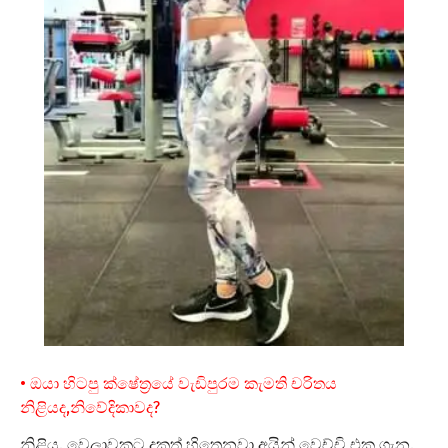
• ඔයා හිටපු ක්ෂේත්‍රයේ වැඩිපුරම කැමති චරිතය
නිළියද,නිවේදිකාවද?
නිළිය. වෙලාවකට දුකත් හිතෙනවා අයින් වෙච්චි එක ගැන.