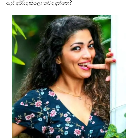
ඇස් අරියිද කියලා කවුද දන්නෙ?