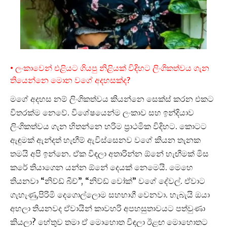
• ලංකාවෙන් එළියට ගියපු නිළියක් විදිහට ලිංගිකත්වය ගැන
තියෙන්නෙ මොන වගේ අදහසක්ද?
මගේ අදහස නම් ලිංගිකත්වය කියන්නෙ සෙක්ස් කරන එකට
විතරක්ම නෙවේ. විශේෂයෙන්ම ලංකාව සහ ඉන්දියාව
ලිංගිකත්වය ගැන හිතන්නෙ හරිම ප්‍රාථමික විදිහට. කොටට
ඇඳුමක් ඇන්දත් හැඟීම් ඇවිස්සෙනව වගේ කියන තැනක
තමයි අපි ඉන්නෙ. ඒක විඳලා අතාරින්න ඕනේ හැඟීමක් මිස
කරේ තියාගෙන යන්න ඕනේ දෙයක් නෙමෙයි. මෙහෙ
තියනවා “නිව්ඩ් බීච්”, “නිව්ඩ් වෝක්” වගේ දේවල්. ඒවාට
ගැහැණු,පිරිමි දෙගොල්ලොම සහභාගී වෙනවා. හැබැයි ඔයා
අහලා තියනවද ඒවායින් කාවහරි අපහසුතාවයට පත්වුණා
කියලා? හේතුව තමා ඒ මොහොත විඳලා ඊළඟ මොහොතට