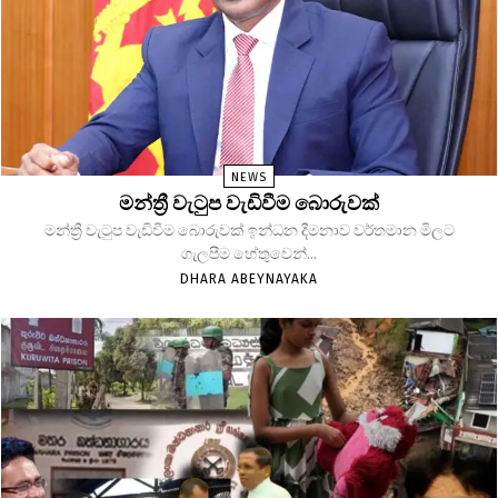
NEWS
මන්ත්‍රී වැටුප වැඩිවීම බොරුවක්
මන්ත්‍රී වැටුප වැඩිවීම බොරුවක් ඉන්ධන දීමනාව වර්තමාන මිලට
ගැලපීම හේතුවෙන්...
DHARA ABEYNAYAKA