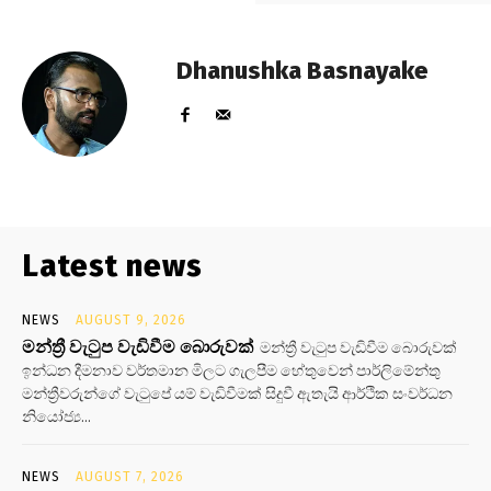
Dhanushka Basnayake
Latest news
NEWS
AUGUST 9, 2026
මන්ත්‍රී වැටුප වැඩිවීම බොරුවක්
මන්ත්‍රී වැටුප වැඩිවීම බොරුවක්
ඉන්ධන දීමනාව වර්තමාන මිලට ගැලපීම හේතුවෙන් පාර්ලිමේන්තු
මන්ත්‍රීවරුන්ගේ වැටුපේ යම් වැඩිවීමක් සිදුවී ඇතැයි ආර්ථික සංවර්ධන
නියෝජ්‍ය...
NEWS
AUGUST 7, 2026