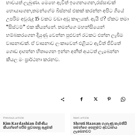
භාවයත් ලැබුණා. මෙහෙ ඇවිත් ඉගෙනගෙන,රස්සාවක්
හොයාගෙන,තමන්ගේම බිස්නස් එකක් කරන්න අපිට ගියේ
උපරිම අවුරුදු 15 වකට වඩා අඩු කාලයක්. ඇයි ඒ? ඒකට තමා
“සිස්ටම්” එක කියන්නේ. තමන්ගෙ මහන්සියෙන්
හම්බකරගෙන දියුණු වෙන්න පුළුවන් රටකට එන්න ලැබීම
වාසනාවක්. ඒ වාසනාව ලංකාවෙන් එළියට ඇවිත් ජීවිතේ
ගොඩ දාගන්න හිතාගෙන ඉන්න අනිත් අයටත් ලැබෙන්න
කියල මං ප්‍රාර්ථනා කරනව.
Previous article
Next article
Kim Kardashian බිකිණිය
Shruti Haasan ගැහැණු කැමතියි
කියන්නේ හරිම සුවපහසු ඇඳුමක්
තමන්ගෙ පෙනුමට අවධානය
ලැබෙනවට