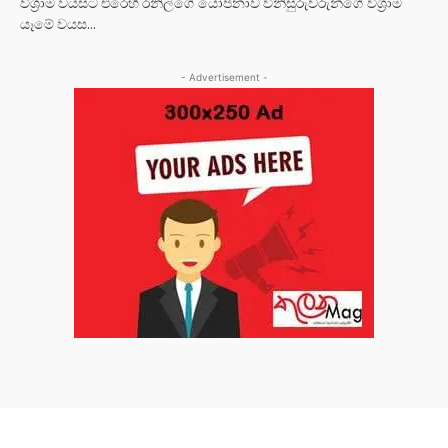
විශ්‍රාම වයසට එරෙහි රනිල්ගේ යෝජනාව විනිසුරුවරුන්ගේ විශ්‍රාම
යෑමේ වයස...
- Advertisement -