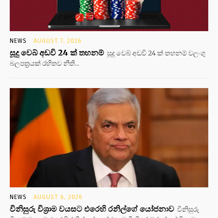
NEWS
AUGUST 7, 2026
සූදු වෙබ් අඩවි 24 ක් තහනම්
සූදු වෙබ් අඩවි 24 ක් තහනම් වලංගු
බලපත්‍රයක් රහිතව නීති...
NEWS
AUGUST 6, 2026
විනිසුරු විශ්‍රාම වයසට එරෙහි රනිල්ගේ යෝජනාව
විනිසුරු