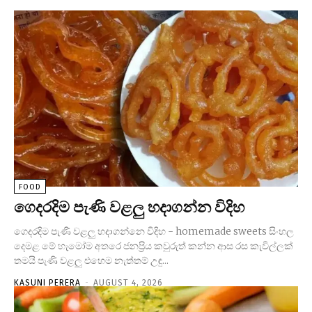
FOOD
ගෙදරදිම පැණි වළලු හදාගන්න විදිහ
ගෙදරදිම පැණි වළලු හදාගන්නෙ විදිහ - homemade sweets සිංහල
දෙමළ මේ හැමෝම අතරෙ ජනප්‍රිය කවුරුත් කන්න ආස රස කැවිල්ලක්
තමයි පැණි වළලු එහෙම නැත්තම් උඳු...
KASUNI PERERA
-
AUGUST 4, 2026