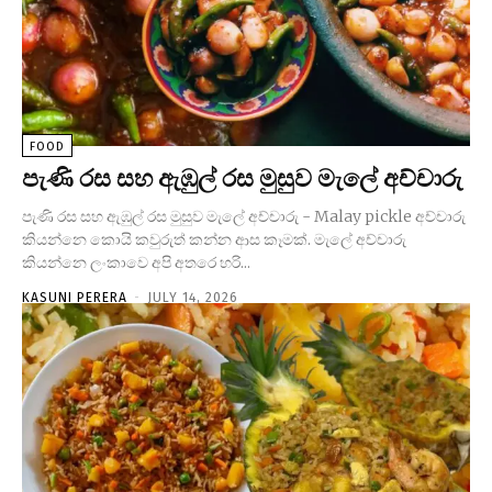
FOOD
පැණි රස සහ ඇඹුල් රස මුසුව මැලේ අච්චාරු
පැණි රස සහ ඇඹුල් රස මුසුව මැලේ අච්චාරු - Malay pickle අච්චාරු
කියන්නෙ කොයි කවුරුත් කන්න ආස කෑමක්. මැලේ අච්චාරු
කියන්නෙ ලංකාවෙ අපි අතරෙ හරි...
KASUNI PERERA
-
JULY 14, 2026