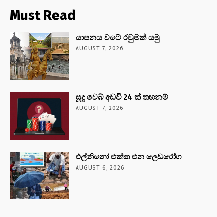
Must Read
යාපනය වටේ රවුමක් යමු
AUGUST 7, 2026
සූදු වෙබ් අඩවි 24 ක් තහනම්
AUGUST 7, 2026
එල්නිනෝ එක්ක එන ලෙඩරෝග
AUGUST 6, 2026