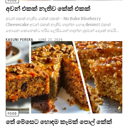
FOOD
අවන් එකක් නැතිව කේක් එකක්
අවන් එකක් නැතිව කේක් එකක් - No Bake Blueberry
Cheesecake අවන් එකක් නැතිව හදන්න හොඳ dessert එකක්
හොයන කෙනෙක්ට හරිම ලේසියෙන් හදන්න පුළුවන් දෙයක් තමයි...
KASUNI PERERA
-
JUNE 23, 2026
FOOD
තේ මේසෙට හොඳම කෑමක් පොල් කේක්