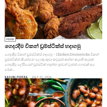
FOOD
ගෙදරදීම චිකන් ඩ්‍රම්ස්ටික්ස් හදාගමු
ගෙදරදීම චිකන් ඩ්‍රම්ස්ටික්ස් හදාගමු - Chicken Drumsticks චිකන්
ඩ්‍රම්ස්ටික්ස් කියන්නෙ ලොකු කුඩා කවුරුත් කන්න කැමති කෑමක්.
ගෙදරදිම ලේසියෙන් ඩ්‍රම්ස්ටික් හදන්න පුළුවන් වුණත් ගොඩක් අය
මේක...
KASUNI PERERA
-
JULY 21, 2026