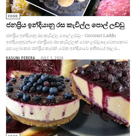
FOOD
ජනප්‍රිය ඉන්දියානු රස කැවිල්ල පොල් ලඩ්ඩු
ජනප්‍රිය ඉන්දියානු රස කැවිල්ල පොල් ලඩ්ඩු - Coconut Laddu
ඉන්දියානුවන්ගෙ ජනප්‍රියම රස කැවිල්ලක් වෙන ලඩ්ඩු අද වෙනකොට
මුළු ලෝකෙම ජනප්‍රිය කෑමක්. මේක ඉන්දියාවෙ අතීතයේ ඉඳලම...
KASUNI PERERA
-
JULY 1, 2026