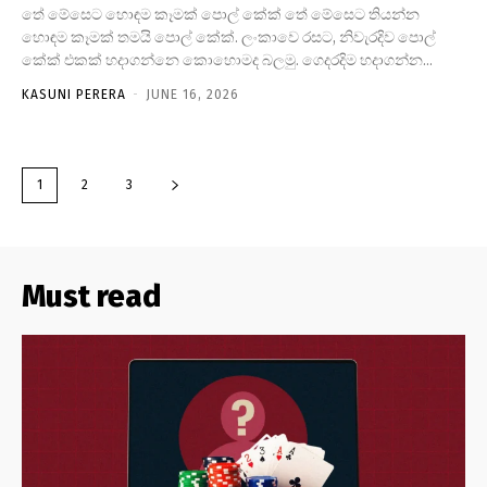
තේ මේසෙට හොඳම කෑමක් පොල් කේක් තේ මේසෙට තියන්න
හොඳම කෑමක් තමයි පොල් කේක්. ලංකාවෙ රසට, නිවැරදිව පොල්
කේක් එකක් හදාගන්නෙ කොහොමද බලමු. ගෙදරදිම හදාගන්න...
KASUNI PERERA
-
JUNE 16, 2026
1
2
3
Must read