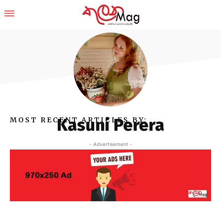
Kasuni Perera
MOST RECENT ARTICLES BY:
- Advertisement -