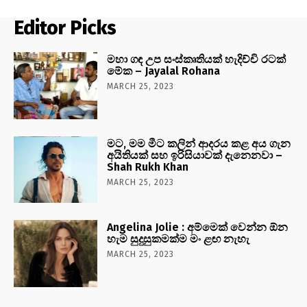
Editor Picks
මහා ගඳ උප සංස්කෘතියක් හැදිච්චි රටක්
මේක – Jayalal Rohana
MARCH 25, 2023
මට, මම මීට කලින් ආදරය කළ අය ගැන
අයිතියක් සහ ඉරිසියාවක් දැනෙනවා –
Shah Rukh Khan
MARCH 25, 2023
Angelina Jolie : අම්මෙක් වෙන්න ඕන
හැම සුදුසුකමක්ම මං ළඟ නැහැ
MARCH 25, 2023