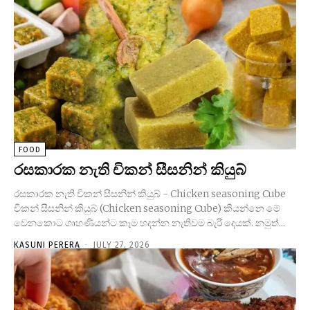
FOOD
රසකාරක නැති චිකන් සීසනින් කියුබ්
රසකාරක නැති චිකන් සීසනින් කියුබ් - Chicken seasoning Cube
චිකන් සීසනින් කියුබ් (Chicken seasoning Cube) කියන්නෙ මේ
වෙනකොට ගෘහණියන්ට කෑම හදන්න නැතිවම බැරි දෙයක්. නමුත්...
KASUNI PERERA
-
JULY 27, 2026