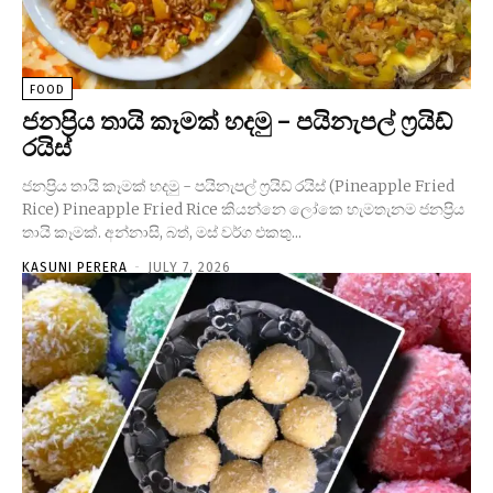
FOOD
ජනප්‍රිය තායි කෑමක් හදමු – පයිනැපල් ෆ්‍රයිඩ්
රයිස්
ජනප්‍රිය තායි කෑමක් හදමු - පයිනැපල් ෆ්‍රයිඩ් රයිස් (Pineapple Fried
Rice) Pineapple Fried Rice කියන්නෙ ලෝකෙ හැමතැනම ජනප්‍රිය
තායි කෑමක්. අන්නාසි, බත්, මස් වර්ග එකතු...
KASUNI PERERA
-
JULY 7, 2026