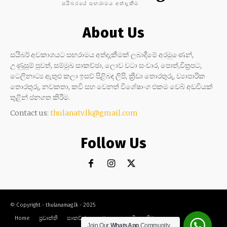
සයිබරයේ සඟරාමය අත්දැකීම
About Us
සයිබර් අවකාශයට සඟරාමය අත්දැකීමක් ලබාදීමේ අරමුණෙන්,
උණුසුම් පුවත්, සම්මුඛ සාකච්ඡා, ලොව වටා සංචාර, පොත්,චිත්‍රපට,
ටෙලිනාට්‍ය ඇතුළු කලා ඉසව් පිළිබඳ ලිපි, ක්‍රීඩා තොරතුරු, ව්‍යාපාරික
තොරතුරු, නවකතා, කවි සහ වෙනත් විශේෂාංග එකම වෙබ් අඩවියක්
තුළින් ජනගත කිරීම.
Contact us:
thulanatv.lk@gmail.com
Follow Us
© Copyright - thulanamag.lk - 2025
Home
ප්‍රවෘත්ති
සාකච්ඡා
නවකතා
කවි
ක්‍රීඩා
කලා
සංචාර
Join Our
WhatsApp
Community