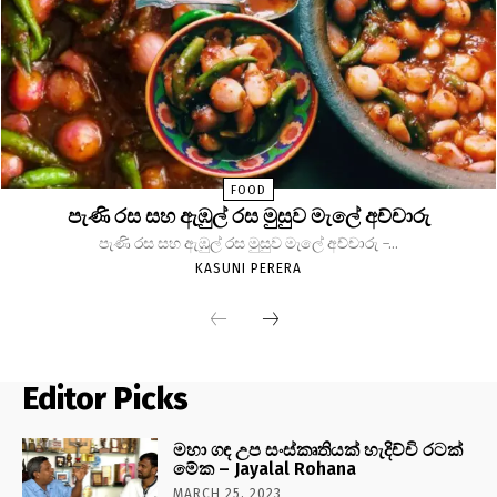
FOOD
පැණි රස සහ ඇඹුල් රස මුසුව මැලේ අච්චාරු
පැණි රස සහ ඇඹුල් රස මුසුව මැලේ අච්චාරු -...
KASUNI PERERA
Editor Picks
මහා ගඳ උප සංස්කෘතියක් හැදිච්චි රටක්
මේක – Jayalal Rohana
MARCH 25, 2023