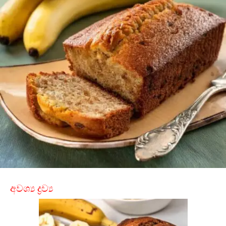
අවශ්‍ය ද්‍රව්‍ය