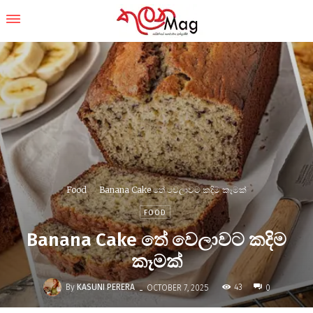
Food
Banana Cake තේ වෙලාවට කදිම කෑමක්
FOOD
Banana Cake තේ වෙලාවට කදිම
කෑමක්
-
By
KASUNI PERERA
43
OCTOBER 7, 2025
0