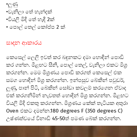
•ලුණු
•වැනිලා තේ හැන්දක්
•වියලි මිදි තේ හැඳි 2ක්
• පොල් තෙල් කෝප්ප 2 ක්
සාදන ආකාරය
කෙසෙල් ලෙලි ඉවත් කර බඳුනකට දමා හොඳින් පොඩි
කර ගන්න. මීළඟට සීනී, පොල් තෙල්, වැනිලා එකට මිශ්‍ර
කරගන්න. මෙම මිශ්‍රණය පොඩි කරගත් කෙසෙල් එක
සමග හොඳින් මිශ්‍ර කරගන්න. ඉන්පසුව බේකින් පවුඩර්,
ලුණු, පාන් පිටි, බේකින් සෝඩා කවලම් කරගෙන ඒවාද
එක් කරගනිමින් නැවතත් හොඳින් මිශ්‍ර කරගන්න. මීළඟට
වියලි මිදි එකතු කරගන්න. මිශ්‍රණය කේක් තැටියක අතුරා
Oven එකට දමන්න.180 degrees F (350 degrees C)
උෂ්ණත්වයේ විනාඩි 45-50ත් පමණ බේක් කරගන්න.