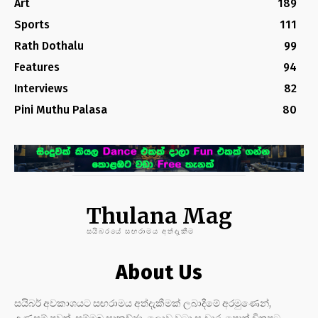
Art
189
Sports
111
Rath Dothalu
99
Features
94
Interviews
82
Pini Muthu Palasa
80
Thulana Mag
සයිබරයේ සඟරාමය අත්දැකීම
About Us
සයිබර් අවකාශයට සඟරාමය අත්දැකීමක් ලබාදීමේ අරමුණෙන්,