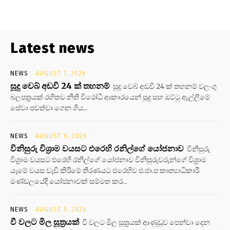
Latest news
NEWS
AUGUST 7, 2026
සූදු වෙබ් අඩවි 24 ක් තහනම්
සූදු වෙබ් අඩවි 24 ක් තහනම් වලංගු
බලපත්‍රයක් රහිතව නීති විරෝධි ආකාරයෙන් සූදු සහ ඔට්ටු ඇල්ලීමේ
සේවා පවත්වා ගෙන ගිය...
NEWS
AUGUST 6, 2026
විනිසුරු විශ්‍රාම වයසට එරෙහි රනිල්ගේ යෝජනාව
විනිසුරු
විශ්‍රාම වයසට එරෙහි රනිල්ගේ යෝජනාව විනිසුරුවරුන්ගේ විශ්‍රාම
යෑමේ වයස වැඩි කිරීමේ තීරණයට එරෙහිව එ.ජා.ප කෘත්‍යාධිකාරී
මණ්ඩලයේදී යෝජනාවක් සම්මත කර...
NEWS
AUGUST 5, 2026
වී වලට මිල සූත්‍රයක්
වී වලට මිල සූත්‍රයක් ආණුඩුව පෙන්වා දෙන