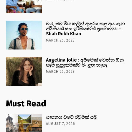
මට, මම මීට කලින් ආදරය කළ අය ගැන
අයිතියක් සහ ඉරිසියාවක් දැනෙනවා –
Shah Rukh Khan
MARCH 25, 2023
Angelina Jolie : අම්මෙක් වෙන්න ඕන
හැම සුදුසුකමක්ම මං ළඟ නැහැ
MARCH 25, 2023
Must Read
යාපනය වටේ රවුමක් යමු
AUGUST 7, 2026