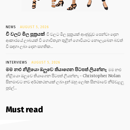
NEWS
AUGUST 5, 2026
වී වලට මිල සූත්‍රයක්
වී වලට මිල සූත්‍රයක් ආණුඩුව පෙන්වා දෙන
ආකාරයේ ලාබයක් වී ගොවිතැන තුළින් ගොවියාට නොලැබෙන බවත්
වී සඳහා ලබා දෙන සහතික...
INTERVIEWS
AUGUST 5, 2026
මම නළු නිළියො ඔලුවෙ තියාගෙන පිටපත් ලියන්නෑ
මම නළු
නිළියො ඔලුවෙ තියාගෙන පිටපත් ලියන්නෑ - Christopher Nolan
සිනමාවට නව අර්ථකථනයක් ලබා දුන් ඔහු ලෝක සිනමාවේ නිම්වළලු
පුළුල්...
Must read