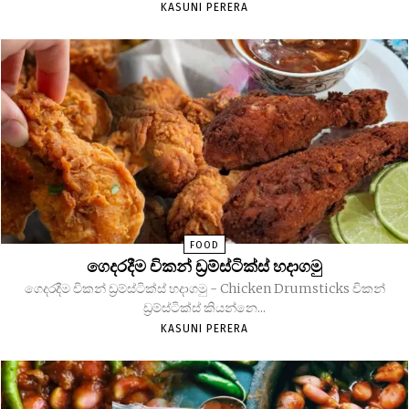
KASUNI PERERA
FOOD
ගෙදරදීම චිකන් ඩ්‍රම්ස්ටික්ස් හදාගමු
ගෙදරදීම චිකන් ඩ්‍රම්ස්ටික්ස් හදාගමු - Chicken Drumsticks චිකන්
ඩ්‍රම්ස්ටික්ස් කියන්නෙ...
KASUNI PERERA