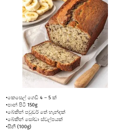
•කෙසෙල් ගෙඩි 4 – 5 ක්
•පාන් පිටී 150g
•බේකින් පවුඩර් තේ හැන්දක්
•බේකින් සෝඩා ස්වල්පයක්
•සීනී (100g)