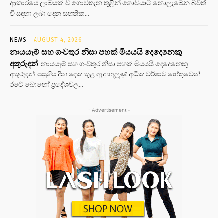
ආකාරයේ ලාබයක් වී ගොවිතැන තුළින් ගොවියාට නොලැබෙන බවත්
වී සඳහා ලබා දෙන සහතික...
NEWS
AUGUST 4, 2026
නායයෑම් සහ ගංවතුර නිසා පහක් මියයයි දෙදෙනෙකු
අතුරුදන්
නායයෑම් සහ ගංවතුර නිසා පහක් මියයයි දෙදෙනෙකු
අතුරුදන් පසුගිය දින දෙක තුළ ඇද හැලුණු අධික වර්ෂාව හේතුවෙන්
රටේ බොහෝ ප්‍රදේශවල...
- Advertisement -