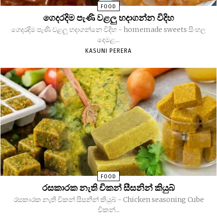
FOOD
ගෙදරදිම පැණි වළලු හදාගන්න විදිහ
ගෙදරදිම පැණි වළලු හදාගන්නෙ විදිහ - homemade sweets සිංහල
දෙමළ...
KASUNI PERERA
FOOD
රසකාරක නැති චිකන් සීසනින් කියුබ්
රසකාරක නැති චිකන් සීසනින් කියුබ් - Chicken seasoning Cube
චිකන්...