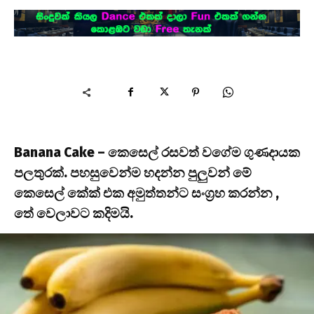
Banana Cake – කෙසෙල් රසවත් වගේම ගුණදායක
පලතුරක්. පහසුවෙන්ම හදන්න පුලුවන් මේ
කෙසෙල් කේක් එක අමුත්තන්ට සංග්‍රහ කරන්න ,
තේ වෙලාවට කදිමයි.