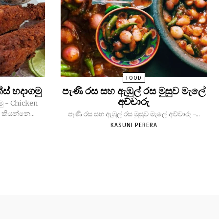
FOOD
ක්ස් හදාගමු
පැණි රස සහ ඇඹුල් රස මුසුව මැලේ
අච්චාරු
ගමු - Chicken
් කියන්නෙ...
පැණි රස සහ ඇඹුල් රස මුසුව මැලේ අච්චාරු -...
KASUNI PERERA