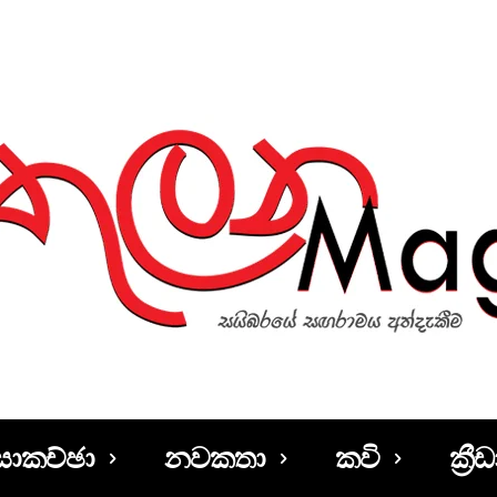
සාකච්ඡා
නවකතා
කවි
ක්‍රීඩ