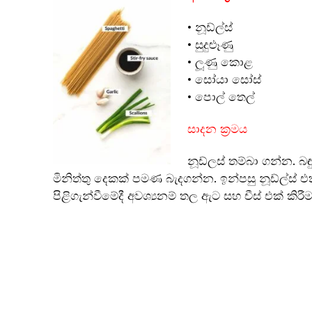
• නූඩ්ල්ස්
• සුදුළූණු
• ලූණු කොළ
• සෝයා සෝස්
• පොල් තෙල්
සාදන ක්‍රමය
නූඩ්ලස් තම්බා ගන්න. 
මිනිත්තු දෙකක් පමණ බැදගන්න. ඉන්පසු නූඩ්ල්ස් 
පිළිගැන්වීමේදී අවශ්‍යනම් තල ඇට සහ චීස් එක් කිරීම