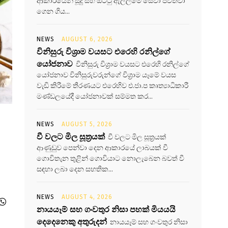
ආකාරයෙන් සූදු සහ ඔට්ටු ඇල්ලීමේ සේවා පවත්වා
ගෙන ගිය...
NEWS
AUGUST 6, 2026
විනිසුරු විශ්‍රාම වයසට එරෙහි රනිල්ගේ
යෝජනාව
විනිසුරු විශ්‍රාම වයසට එරෙහි රනිල්ගේ
යෝජනාව විනිසුරුවරුන්ගේ විශ්‍රාම යෑමේ වයස
වැඩි කිරීමේ තීරණයට එරෙහිව එ.ජා.ප කෘත්‍යාධිකාරී
මණ්ඩලයේදී යෝජනාවක් සම්මත කර...
NEWS
AUGUST 5, 2026
වී වලට මිල සූත්‍රයක්
වී වලට මිල සූත්‍රයක්
ආණුඩුව පෙන්වා දෙන ආකාරයේ ලාබයක් වී
ගොවිතැන තුළින් ගොවියාට නොලැබෙන බවත් වී
සඳහා ලබා දෙන සහතික...
NEWS
AUGUST 4, 2026
නායයෑම් සහ ගංවතුර නිසා පහක් මියයයි
දෙදෙනෙකු අතුරුදන්
නායයෑම් සහ ගංවතුර නිසා