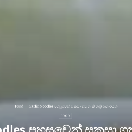
Food
Garlic Noodles පහසුවෙන් සකසා ගත හැකි රාත්‍රී ආහාරයක්
FOOD
odles පහසුවෙන් සකසා ගත හැ