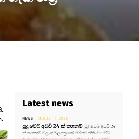
Latest news
ි.
න.
NEWS
AUGUST 7, 2026
සූදු වෙබ් අඩවි 24 ක් තහනම්
සූදු වෙබ් අඩවි 24
ක් තහනම් වලංගු බලපත්‍රයක් රහිතව නීති විරෝධි