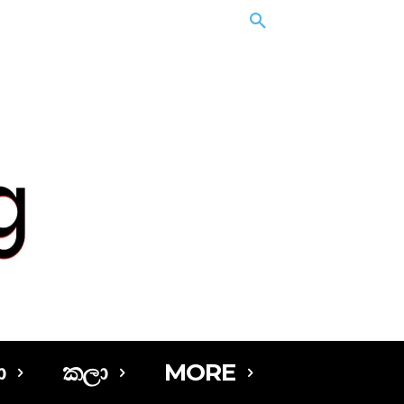
ා
කලා
MORE