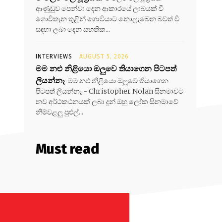
ආණුඩුව පෙන්වා දෙන ආකාරයේ ලාබයක් වී
ගොවිතැන තුළින් ගොවියාට නොලැබෙන බවත් වී
සඳහා ලබා දෙන සහතික...
INTERVIEWS
AUGUST 5, 2026
මම නළු නිළියො ඔලුවෙ තියාගෙන පිටපත්
ලියන්නෑ
මම නළු නිළියො ඔලුවෙ තියාගෙන
පිටපත් ලියන්නෑ - Christopher Nolan සිනමාවට
නව අර්ථකථනයක් ලබා දුන් ඔහු ලෝක සිනමාවේ
නිම්වළලු පුළුල්...
Must read