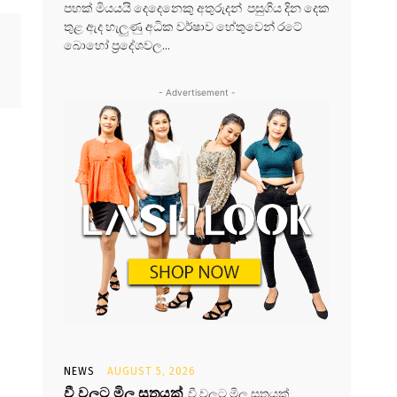
පහක් මියයයි දෙදෙනෙකු අතුරුදන් පසුගිය දින දෙක
තුළ ඇද හැලුණු අධික වර්ෂාව හේතුවෙන් රටේ
බොහෝ ප්‍රදේශවල...
- Advertisement -
NEWS
AUGUST 5, 2026
වී වලට මිල සූත්‍රයක්
වී වලට මිල සූත්‍රයක්