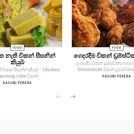
FOOD
FOOD
 නැති චිකන් සීසනින්
ගෙදරදීම චිකන් ඩ්‍රම්ස්ටි
කියුබ්
ගෙදරදීම චිකන් ඩ්‍රම්ස්ටික්ස් හදා
Drumsticks චිකන් ඩ්‍රම්ස්ටික්ස
චිකන් සීසනින් කියුබ් - Chicken
asoning Cube චිකන්...
KASUNI PERERA
KASUNI PERERA