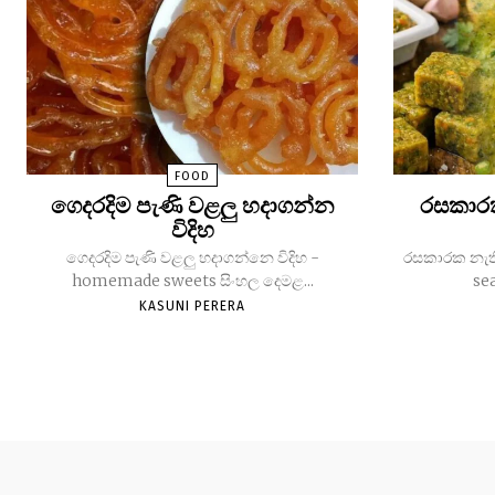
FOOD
ගෙදරදිම පැණි වළලු හදාගන්න
රසකාරක
විදිහ
ගෙදරදිම පැණි වළලු හදාගන්නෙ විදිහ -
රසකාරක නැති 
homemade sweets සිංහල දෙමළ...
se
KASUNI PERERA