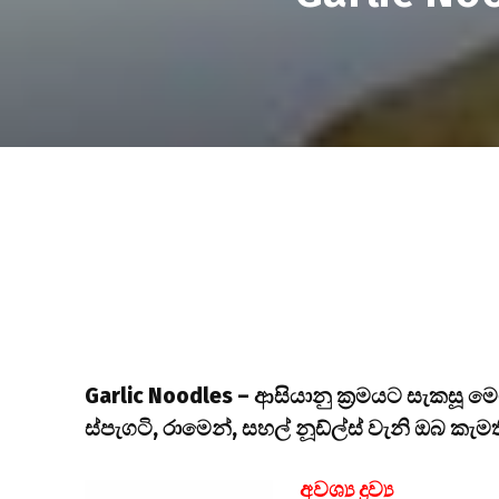
Garlic Noodles – ආසියානු ක්‍රමයට සැකසූ මෙ
ස්පැගටි, රාමෙන්, සහල් නූඩ්ල්ස් වැනි ඔබ ක
අවශ්‍ය ද්‍රව්‍ය