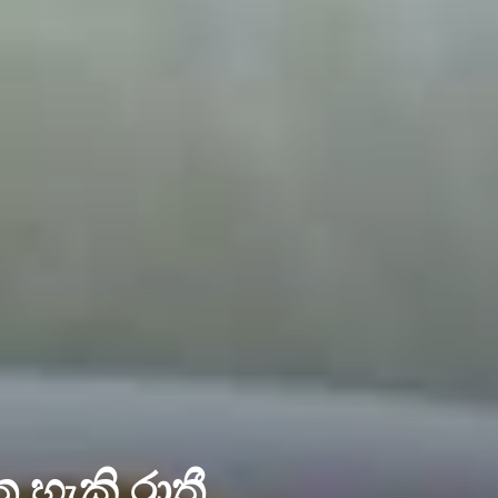
කි රාත්‍රී