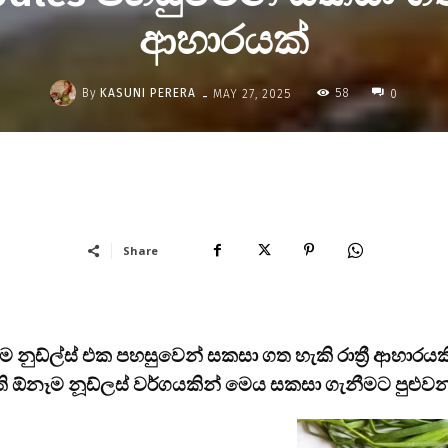
ආහාරයක්
-
By
KASUNI PERERA
58
MAY 27, 2025
0
Share
ම නුඩ්ල්ස් එක පහසුවෙන් සකසා ගත හැකි රාත්‍රී ආහාරයක
ැමති ඕනෑම නූඩ්ලස් වර්ගයකින් මෙය සකසා ගැනීමට පුළුව