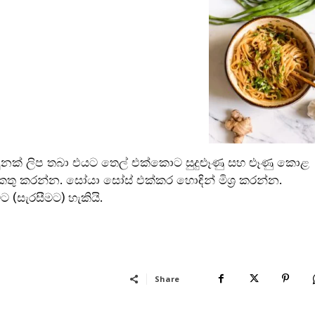
බඳුනක් ලිප තබා එයට තෙල් එක්කොට සුදුළූණු සහ ළූණු කොළ
එකතු කරන්න. සෝයා සෝස් එක්කර හොඳින් මිශ්‍ර කරන්න.
ට (සැරසීමට) හැකියි.
Share