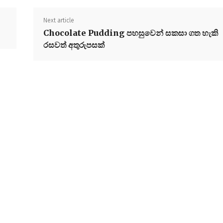
Next article
Chocolate Pudding පහසුවෙන් සකසා ගත හැකි
රසවත් අතුරුපසක්