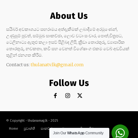
About Us
සයිබර් අවකාශයට සඟරාමය අත්දැකීමක් ලබාදීමේ අරමුණෙන්,
උණුසුම් පුවත්, සම්මුඛ සාකච්ඡා, ලොව වටා සංචාර, පොත්,චිත්‍රපට,
ටෙලිනාට්‍ය ඇතුළු කලා ඉසව් පිළිබඳ ලිපි, ක්‍රීඩා තොරතුරු, ව්‍යාපාරික
තොරතුරු, නවකතා, කවි සහ වෙනත් විශේෂාංග එකම වෙබ් අඩවියක්
තුළින් ජනගත කිරීම.
Contact us:
thulanatv.lk@gmail.com
Follow Us
© Copyright - thulanamag.lk - 2025
Home
ප්‍රවෘත්ති
සාකච්ඡා
නවකතා
කවි
ක්‍රීඩා
කලා
සංචාර
Join Our
WhatsApp
Community