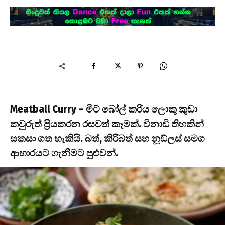
Meatball Curry – මීට් බෝල් කරිය ලොකු කුඩා
කවුරුත් ප්‍රියකරන රසවත් කෑමක්. විනාඩි තිහකින්
සකසා ගත හැකියි. බත්, කිරිබත් සහ නූඩ්ලස් සමග
ආහාරයට ගැනීමට පුළුවන්.