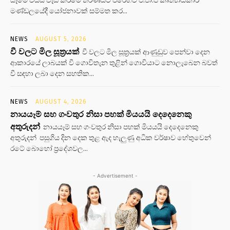
මණ්ඩලයේදී යෝජනාවක් සම්මත කර...
NEWS
AUGUST 5, 2026
වී වලට මිල සූත්‍රයක්
වී වලට මිල සූත්‍රයක් ආණුඩුව පෙන්වා දෙන
ආකාරයේ ලාබයක් වී ගොවිතැන තුළින් ගොවියාට නොලැබෙන බවත්
වී සඳහා ලබා දෙන සහතික...
NEWS
AUGUST 4, 2026
නායයෑම් සහ ගංවතුර නිසා පහක් මියයයි දෙදෙනෙකු
අතුරුදන්
නායයෑම් සහ ගංවතුර නිසා පහක් මියයයි දෙදෙනෙකු
අතුරුදන් පසුගිය දින දෙක තුළ ඇද හැලුණු අධික වර්ෂාව හේතුවෙන්
රටේ බොහෝ ප්‍රදේශවල...
- Advertisement -