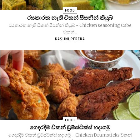
FOOD
රසකාරක නැති චිකන් සීසනින් කියුබ්
රසකාරක නැති චිකන් සීසනින් කියුබ් - Chicken seasoning Cube
චිකන්...
KASUNI PERERA
FOOD
ගෙදරදීම චිකන් ඩ්‍රම්ස්ටික්ස් හදාගමු
ගෙදරදීම චිකන් ඩ්‍රම්ස්ටික්ස් හදාගමු - Chicken Drumsticks චිකන්