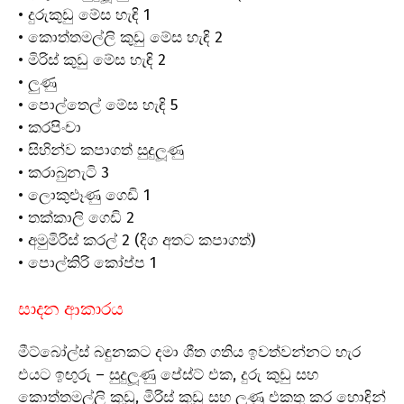
• දුරුකුඩු මේස හැඳි 1
• කොත්තමල්ලි කුඩු මේස හැඳි 2
• මිරිස් කුඩු මේස හැඳි 2
• ලුණු
• පොල්තෙල් මේස හැඳි 5
• කරපිංචා
• සිහින්ව කපාගත් සුදුලූණු
• කරාබුනැටි 3
• ලොකුළූණු ගෙඩි 1
• තක්කාලි ගෙඩි 2
• අමුමිරිස් කරල් 2 (දිග අතට කපාගත්)
• පොල්කිරි කෝප්ප 1
සාදන ආකාරය
මීට්බෝල්ස් බඳුනකට දමා ශීත ගතිය ඉවත්වන්නට හැර
එයට ඉඟුරු – සුදුලූණු පේස්ට් එක, දුරු කුඩු සහ
කොත්තමල්ලි කුඩු, මිරිස් කුඩු සහ ලුණු එකතු කර හොඳින්