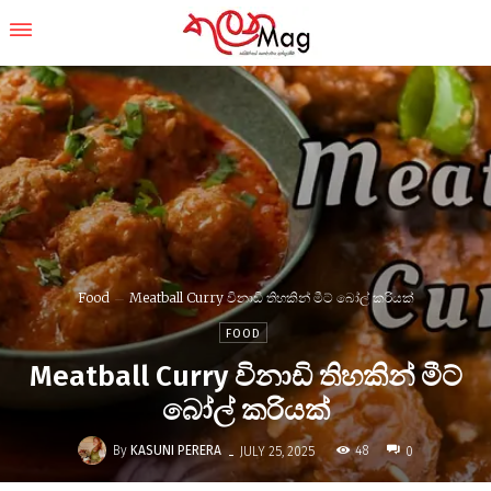
Food
Meatball Curry විනාඩි තිහකින් මීට් බෝල් කරියක්
FOOD
Meatball Curry විනාඩි තිහකින් මීට්
බෝල් කරියක්
-
By
KASUNI PERERA
48
JULY 25, 2025
0