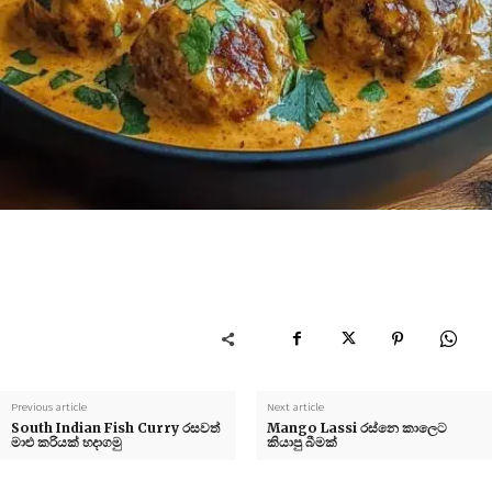
Previous article
Next article
South Indian Fish Curry රසවත්
Mango Lassi රස්නෙ කාලෙට
මාළු කරියක් හදාගමු
කියාපු බීමක්