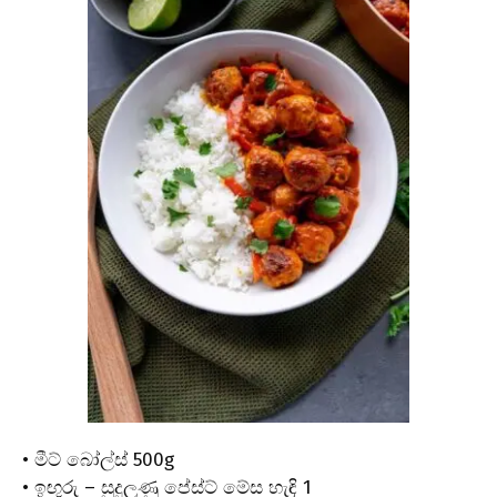
• මීට් බෝල්ස් 500g
• ඉඟුරු – සුදුලූණු පේස්ට් මේස හැඳි 1