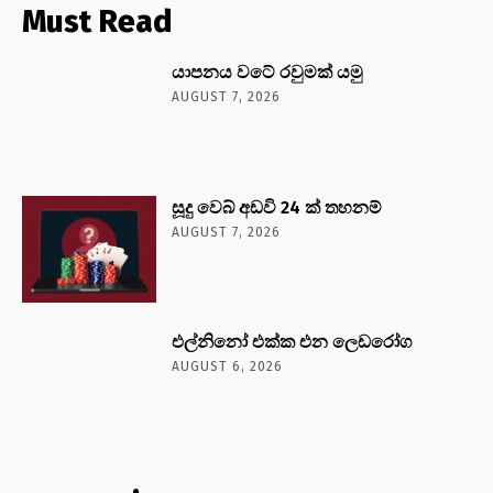
Must Read
යාපනය වටේ රවුමක් යමු
AUGUST 7, 2026
සූදු වෙබ් අඩවි 24 ක් තහනම්
AUGUST 7, 2026
එල්නිනෝ එක්ක එන ලෙඩරෝග
AUGUST 6, 2026