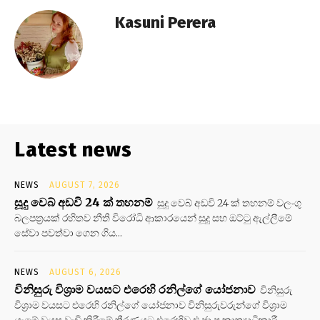
Kasuni Perera
Latest news
NEWS
AUGUST 7, 2026
සූදු වෙබ් අඩවි 24 ක් තහනම්
සූදු වෙබ් අඩවි 24 ක් තහනම් වලංගු
බලපත්‍රයක් රහිතව නීති විරෝධි ආකාරයෙන් සූදු සහ ඔට්ටු ඇල්ලීමේ
සේවා පවත්වා ගෙන ගිය...
NEWS
AUGUST 6, 2026
විනිසුරු විශ්‍රාම වයසට එරෙහි රනිල්ගේ යෝජනාව
විනිසුරු
විශ්‍රාම වයසට එරෙහි රනිල්ගේ යෝජනාව විනිසුරුවරුන්ගේ විශ්‍රාම
යෑමේ වයස වැඩි කිරීමේ තීරණයට එරෙහිව එ.ජා.ප කෘත්‍යාධිකාරී