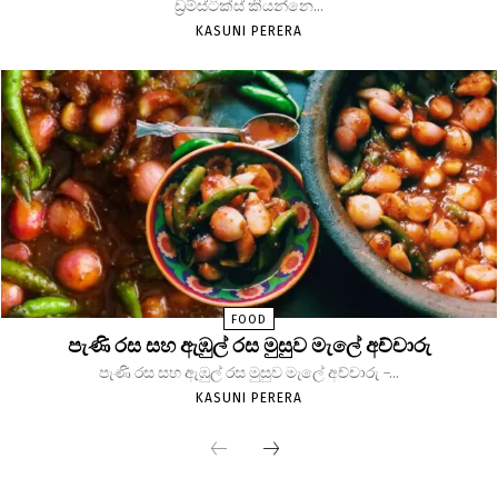
ඩ්‍රම්ස්ටික්ස් කියන්නෙ...
KASUNI PERERA
FOOD
පැණි රස සහ ඇඹුල් රස මුසුව මැලේ අච්චාරු
පැණි රස සහ ඇඹුල් රස මුසුව මැලේ අච්චාරු -...
KASUNI PERERA