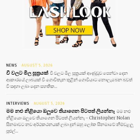
NEWS
AUGUST 5, 2026
වී වලට මිල සූත්‍රයක්
වී වලට මිල සූත්‍රයක් ආණුඩුව පෙන්වා දෙන
ආකාරයේ ලාබයක් වී ගොවිතැන තුළින් ගොවියාට නොලැබෙන බවත්
වී සඳහා ලබා දෙන සහතික...
INTERVIEWS
AUGUST 5, 2026
මම නළු නිළියො ඔලුවෙ තියාගෙන පිටපත් ලියන්නෑ
මම නළු
නිළියො ඔලුවෙ තියාගෙන පිටපත් ලියන්නෑ - Christopher Nolan
සිනමාවට නව අර්ථකථනයක් ලබා දුන් ඔහු ලෝක සිනමාවේ නිම්වළලු
පුළුල්...