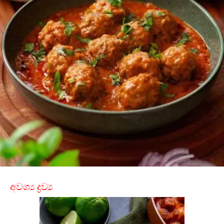
අවශ්‍ය ද්‍රව්‍ය