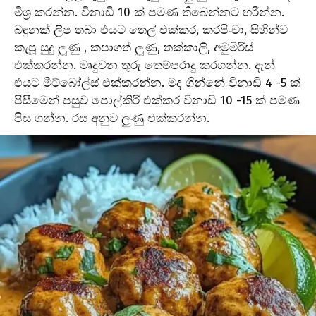
මිශ්‍ර කරන්න. විනාඩි 10 ක් පමණ තිබෙන්නට හරින්න.
බඳුනක් ලිප තබා එයට තෙල් එක්කර, කරපිංචා, සිහින්ව
කැපූ සුදු ලූණු , කපාගත් ලූණු, තක්කාලි, අමුමිරිස්
එක්කරන්න. මෘදුවන තුරු තෙම්පරාදු කරගන්න. දැන්
එයට මීට්බෝල්ස් එක්කරන්න. මද ගින්නේ විනාඩි 4 -5 ක්
පිසීමෙන් පසුව පොල්කිරි එක්කර විනාඩි 10 -15 ක් පමණ
පිස ගන්න. රස අනුව ලුණු එක්කරන්න.