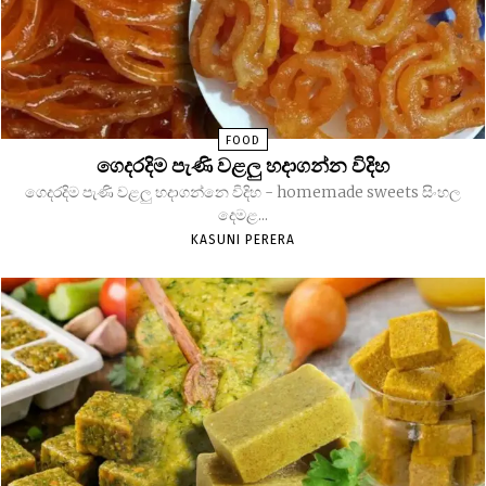
FOOD
ගෙදරදිම පැණි වළලු හදාගන්න විදිහ
ගෙදරදිම පැණි වළලු හදාගන්නෙ විදිහ - homemade sweets සිංහල
දෙමළ...
KASUNI PERERA