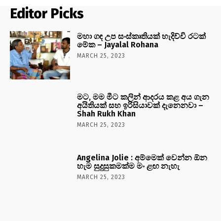
Editor Picks
මහා ගඳ උප සංස්කෘතියක් හැදිච්චි රටක්
මේක – Jayalal Rohana
MARCH 25, 2023
මට, මම මීට කලින් ආදරය කළ අය ගැන
අයිතියක් සහ ඉරිසියාවක් දැනෙනවා –
Shah Rukh Khan
MARCH 25, 2023
Angelina Jolie : අම්මෙක් වෙන්න ඕන
හැම සුදුසුකමක්ම මං ළඟ නැහැ
MARCH 25, 2023