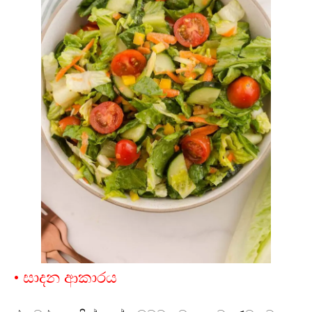
• සාදන ආකාරය