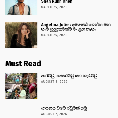
Shah Rukh Khan
MARCH 25, 2023
Angelina Jolie : අම්මෙක් වෙන්න ඕන
හැම සුදුසුකමක්ම මං ළඟ නැහැ
MARCH 25, 2023
Must Read
පාරට්ටු, පෙරෙට්ටු සහ කැරැට්ටු
AUGUST 8, 2026
යාපනය වටේ රවුමක් යමු
AUGUST 7, 2026