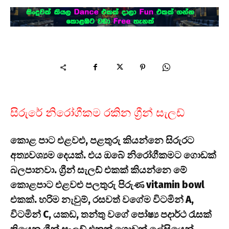
සිරුරේ නිරෝගීකම රකින ග්‍රීන් සැලඩ්
කොළ පාට එළවළු, පළතුරු කියන්නෙ සිරුරට
අත්‍යවශ්‍යම දෙයක්. එය ඔබේ නිරෝගීකමට ගොඩක්
බලපානවා. ග්‍රීන් සැලඩ් එකක් කියන්නෙ මේ
කොළපාට එළවළු පලතුරු පිරුණ vitamin bowl
එකක්. හරිම නැවුම්, රසවත් වගේම විටමින් A,
විටමින් C, යකඩ, තන්තු වගේ පෝෂ්‍ය පදාර්ථ රැසක්