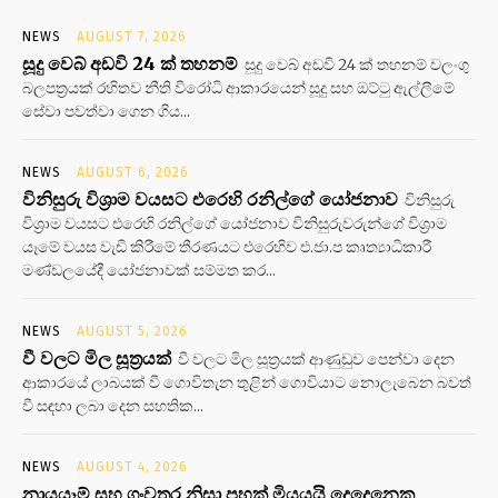
NEWS
AUGUST 7, 2026
සූදු වෙබ් අඩවි 24 ක් තහනම්
සූදු වෙබ් අඩවි 24 ක් තහනම් වලංගු
බලපත්‍රයක් රහිතව නීති විරෝධි ආකාරයෙන් සූදු සහ ඔට්ටු ඇල්ලීමේ
සේවා පවත්වා ගෙන ගිය...
NEWS
AUGUST 6, 2026
විනිසුරු විශ්‍රාම වයසට එරෙහි රනිල්ගේ යෝජනාව
විනිසුරු
විශ්‍රාම වයසට එරෙහි රනිල්ගේ යෝජනාව විනිසුරුවරුන්ගේ විශ්‍රාම
යෑමේ වයස වැඩි කිරීමේ තීරණයට එරෙහිව එ.ජා.ප කෘත්‍යාධිකාරී
මණ්ඩලයේදී යෝජනාවක් සම්මත කර...
NEWS
AUGUST 5, 2026
වී වලට මිල සූත්‍රයක්
වී වලට මිල සූත්‍රයක් ආණුඩුව පෙන්වා දෙන
ආකාරයේ ලාබයක් වී ගොවිතැන තුළින් ගොවියාට නොලැබෙන බවත්
වී සඳහා ලබා දෙන සහතික...
NEWS
AUGUST 4, 2026
නායයෑම් සහ ගංවතුර නිසා පහක් මියයයි දෙදෙනෙකු