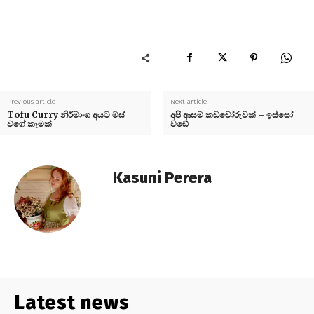
Previous article
Next article
Tofu Curry නිර්මාංශ අයට මස්
අපි ආසම කඩචෝරුවක් – ඉස්සෝ
වගේ කෑමක්
වඩේ
Kasuni Perera
Latest news