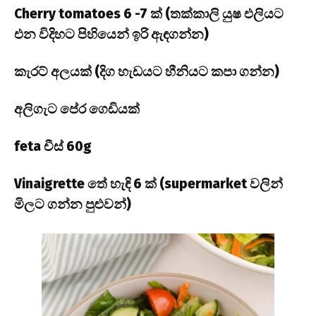
Cherry tomatoes 6 -7 ක් (තක්කාලි යුෂ එලියට
එන විදිහට පිහියෙන් ඉරි ඇඳගන්න)
කැරට් අලයක් (දිග හැඩයට හීනියට කපා ගන්න)
අලිගැට පේර ගෙඩියක්
feta චීස් 60g
Vinaigrette තේ හැඳි 6 ක් (supermarket වලින්
මිලට ගන්න පුළුවන්)