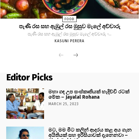
FOOD
පැණි රස සහ ඇඹුල් රස මුසුව මැලේ අච්චාරු
පැණි රස සහ ඇඹුල් රස මුසුව මැලේ අච්චාරු -...
KASUNI PERERA
Editor Picks
මහා ගඳ උප සංස්කෘතියක් හැදිච්චි රටක්
මේක – Jayalal Rohana
MARCH 25, 2023
මට, මම මීට කලින් ආදරය කළ අය ගැන
අයිතියක් සහ ඉරිසියාවක් දැනෙනවා –