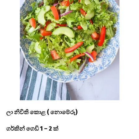
ලා නිවිති කොළ ( නොමේරූ)
ගර්කින් ගෙඩි 1 – 2 ක්