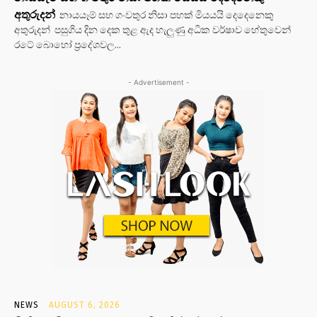
අතුරුදන්
නායයෑම් සහ ගංවතුර නිසා පහක් මියයයි දෙදෙනෙකු
අතුරුදන් පසුගිය දින දෙක තුළ ඇද හැලුණු අධික වර්ෂාව හේතුවෙන්
රටේ බොහෝ ප්‍රදේශවල...
- Advertisement -
NEWS
AUGUST 6, 2026