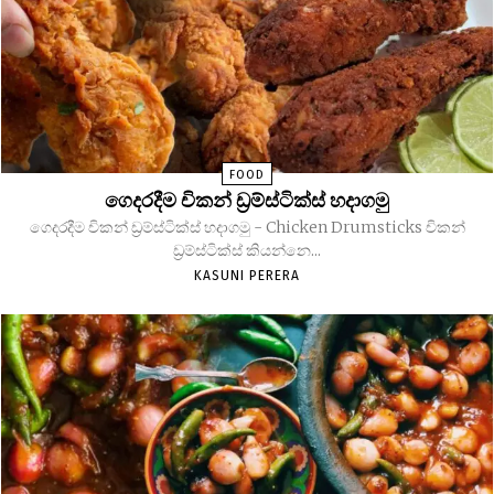
FOOD
ගෙදරදීම චිකන් ඩ්‍රම්ස්ටික්ස් හදාගමු
ගෙදරදීම චිකන් ඩ්‍රම්ස්ටික්ස් හදාගමු - Chicken Drumsticks චිකන්
ඩ්‍රම්ස්ටික්ස් කියන්නෙ...
KASUNI PERERA