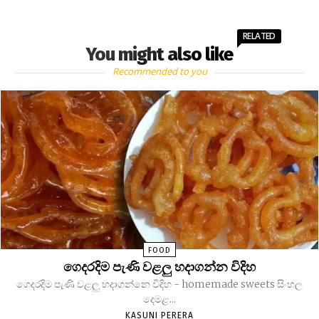
RELATED
You might also like
Recommended to you
FOOD
ගෙදරදිම පැණි වළලු හදාගන්න විදිහ
ගෙදරදිම පැණි වළලු හදාගන්නෙ විදිහ - homemade sweets සිංහල
දෙමළ...
KASUNI PERERA