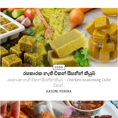
FOOD
රසකාරක නැති චිකන් සීසනින් කියුබ්
රසකාරක නැති චිකන් සීසනින් කියුබ් - Chicken seasoning Cube
චිකන්...
KASUNI PERERA