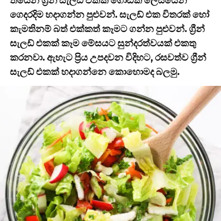
තියෙන ග්‍රීන් සැලඩ් එකක් ගොඩක් ලේසියෙන්
ගෙදරදිම හදාගන්න පුළුවන්. සැලඩ් එක විතරක් හෝ
කැමතිනම් බත් එක්කත් කෑමට ගන්න පුළුවන්. ග්‍රීන්
සැලඩ් එකක් කෑම මේසයට සුන්දරත්වයක් එකතු
කරනවා. ඇහැට ප්‍රිය උපදවන විදිහට, රසවත්ව ග්‍රීන්
සැලඩ් එකක් හදාගන්නෙ කොහොමද බලමු.