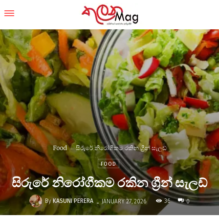
Food
සිරුරේ නිරෝගීකම රකින ග්‍රීන් සැලඩ්
FOOD
සිරුරේ නිරෝගීකම රකින ග්‍රීන් සැලඩ්
-
By
KASUNI PERERA
36
JANUARY 27, 2026
0