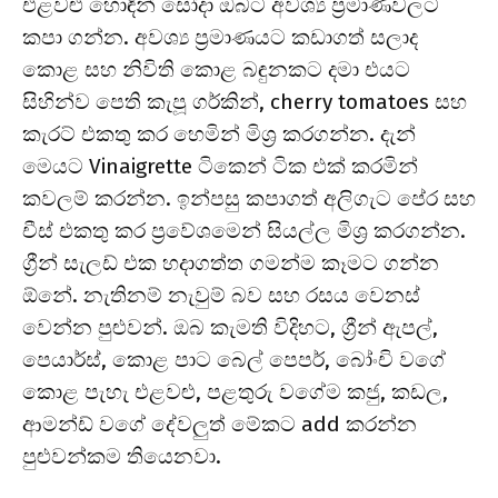
එළවළු හොඳින් සෝදා ඔබට අවශ්‍ය ප්‍රමාණවලට
කපා ගන්න. අවශ්‍ය ප්‍රමාණයට කඩාගත් සලාද
කොළ සහ නිවිති කොළ බඳුනකට දමා එයට
සිහින්ව පෙති කැපූ ගර්කින්, cherry tomatoes සහ
කැරට් එකතු කර හෙමින් මිශ්‍ර කරගන්න. දැන්
මෙයට Vinaigrette ටිකෙන් ටික එක් කරමින්
කවලම් කරන්න. ඉන්පසු කපාගත් අලිගැට පේර සහ
චීස් එකතු කර ප්‍රවේශමෙන් සියල්ල මිශ්‍ර කරගන්න.
ග්‍රීන් සැලඩ් එක හදාගත්ත ගමන්ම කෑමට ගන්න
ඕනේ. නැතිනම් නැවුම් බව සහ රසය වෙනස්
වෙන්න පුළුවන්. ඔබ කැමති විදිහට, ග්‍රීන් ඇපල්,
පෙයාර්ස්, කොළ පාට බෙල් පෙපර්, බෝංචි වගේ
කොළ පැහැ එළවළු, පළතුරු වගේම කජු, කඩල,
ආමන්ඩ් වගේ දේවලුත් මේකට add කරන්න
පුළුවන්කම තියෙනවා.