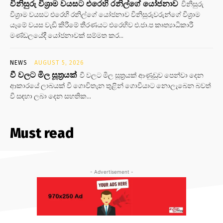
විනිසුරු විශ්‍රාම වයසට එරෙහි රනිල්ගේ යෝජනාව
විනිසුරු
විශ්‍රාම වයසට එරෙහි රනිල්ගේ යෝජනාව විනිසුරුවරුන්ගේ විශ්‍රාම
යෑමේ වයස වැඩි කිරීමේ තීරණයට එරෙහිව එ.ජා.ප කෘත්‍යාධිකාරී
මණ්ඩලයේදී යෝජනාවක් සම්මත කර...
NEWS
AUGUST 5, 2026
වී වලට මිල සූත්‍රයක්
වී වලට මිල සූත්‍රයක් ආණුඩුව පෙන්වා දෙන
ආකාරයේ ලාබයක් වී ගොවිතැන තුළින් ගොවියාට නොලැබෙන බවත්
වී සඳහා ලබා දෙන සහතික...
Must read
- Advertisement -