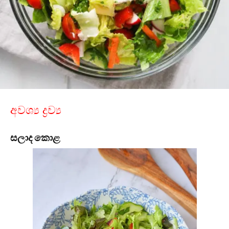
අවශ්‍ය ද්‍රව්‍ය
සලාද කොළ