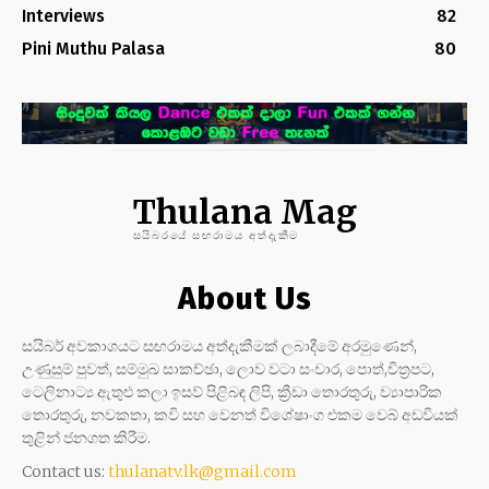
Interviews
82
Pini Muthu Palasa
80
Thulana Mag
සයිබරයේ සඟරාමය අත්දැකීම
About Us
සයිබර් අවකාශයට සඟරාමය අත්දැකීමක් ලබාදීමේ අරමුණෙන්,
උණුසුම් පුවත්, සම්මුඛ සාකච්ඡා, ලොව වටා සංචාර, පොත්,චිත්‍රපට,
ටෙලිනාට්‍ය ඇතුළු කලා ඉසව් පිළිබඳ ලිපි, ක්‍රීඩා තොරතුරු, ව්‍යාපාරික
තොරතුරු, නවකතා, කවි සහ වෙනත් විශේෂාංග එකම වෙබ් අඩවියක්
තුළින් ජනගත කිරීම.
Contact us:
thulanatv.lk@gmail.com