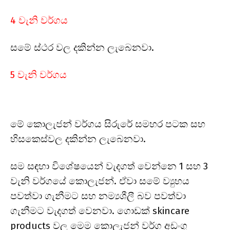
4 වැනි වර්ගය
සමේ ස්ථර වල දකින්න ලැබෙනවා.
5 වැනි වර්ගය
මේ කොලැජන් වර්ගය සිරුරේ සමහර පටක සහ
හිසකෙස්වල දකින්න ලැබෙනවා.
සම සඳහා විශේෂයෙන් වැදගත් වෙන්නෙ 1 සහ 3
වැනි වර්ගයේ කොලැජන්. ඒවා සමේ ව්‍යුහය
පවත්වා ගැනීමට සහ නම්‍යශීලී බව පවත්වා
ගැනීමට වැදගත් වෙනවා. ගොඩක් skincare
products වල මෙම කොලැජන් වර්ග අඩංගු