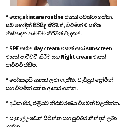
* හොඳ skincare routine එකක් පවත්වා ගන්න.
සම හොඳින් පිරිසිඳු කිරීමත්, විටමින් C සහිත
නිෂ්පාදන පාවිච්චි කිරීමත් වැදගත්.
* SPF සහිත day cream එකක් හෝ sunscreen
එකක් පාවිච්චි කිරීම සහ Night cream එකක්
පාවිච්චි කිරීම.
* පෝෂ්‍යදායී ආහාර ලබා ගැනීම. වැඩිපුර ප්‍රෝටීන්
සහ විටමින් සහිත ආහාර ගන්න.
* අධික හිරු එළියට නිරාවරණය වීමෙන් වළකින්න.
* සැහැල්ලුවෙන් සිටින්න සහ සුවබර නින්දක් ලබා
ගන්න.