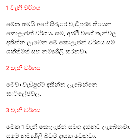
1 වැනි වර්ගය
මේක තමයි අපේ සිරුරෙ වැඩිපුරම තියෙන
කොලැජන් වර්ගය. සම, අස්ථි වගේ තැන්වල
දකින්න ලැබෙන මේ කොලැජන් වර්ගය සම
ශක්තිමත් සහ නම්‍යශීලී කරනවා.
2 වැනි වර්ගය
මේවා වැඩිපුරම දකින්න ලැබෙන්නෙ
කාටිලේජවල.
3 වැනි වර්ගය
මේක 1 වැනි කොලැජන් සමග දක්නට ලැබෙනවා.
සමේ නම්‍යශීලී බවට දායක වෙනවා.