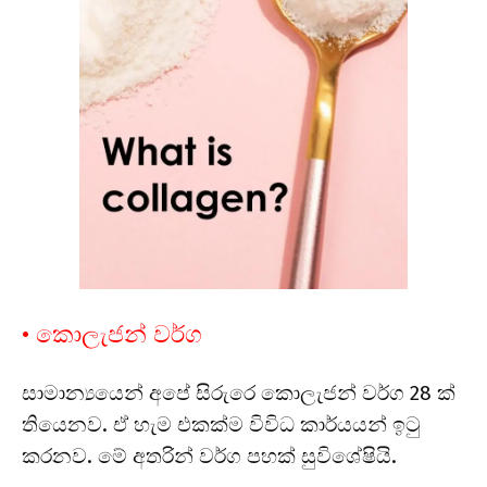
• කොලැජන් වර්ග
සාමාන්‍යයෙන් අපේ සිරුරෙ කොලැජන් වර්ග 28 ක්
තියෙනව. ඒ හැම එකක්ම විවිධ කාර්යයන් ඉටු
කරනව. මේ අතරින් වර්ග පහක් සුවිශේෂියි.