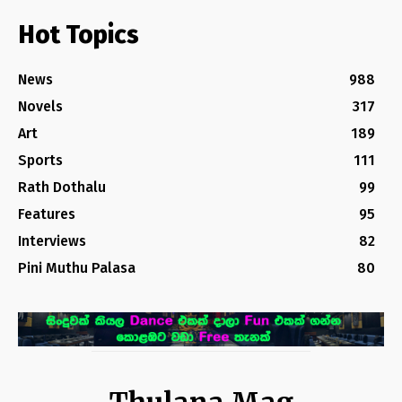
Hot Topics
News
988
Novels
317
Art
189
Sports
111
Rath Dothalu
99
Features
95
Interviews
82
Pini Muthu Palasa
80
Thulana Mag