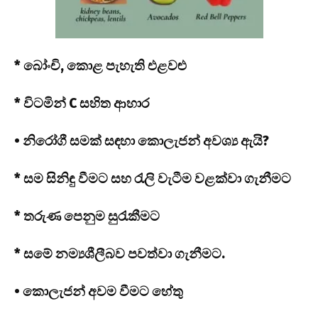
* බෝංචි, කොළ පැහැති එළවළු
* විටමින් C සහිත ආහාර
• නිරෝගී සමක් සඳහා කොලැජන් අවශ්‍ය ඇයි?
* සම සිනිඳු වීමට සහ රැලි වැටීම වළක්වා ගැනීමට
* තරුණ පෙනුම සුරැකීමට
* සමේ නම්‍යශීලීබව පවත්වා ගැනීමට.
• කොලැජන් අවම වීමට හේතු