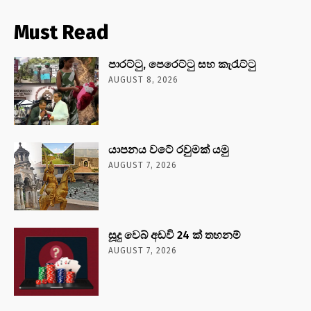
Must Read
පාරට්ටු, පෙරෙට්ටු සහ කැරැට්ටු
AUGUST 8, 2026
යාපනය වටේ රවුමක් යමු
AUGUST 7, 2026
සූදු වෙබ් අඩවි 24 ක් තහනම්
AUGUST 7, 2026