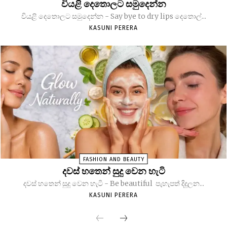
වියළි දෙතොලට සමුදෙන්න
වියළි දෙතොලට සමුදෙන්න - Say bye to dry lips දෙතොල්...
KASUNI PERERA
FASHION AND BEAUTY
දවස් හතෙන් සුදු වෙන හැටි
දවස් හතෙන් සුදු වෙන හැටි - Be beautiful පැහැපත් දිදුලන...
KASUNI PERERA