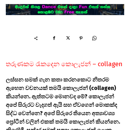
තරුණකම රැකදෙන කොලැජන් – collagen
ලස්සන සමක් ගැන කතා කරනකොට නිතරම
ඇහෙන වචනයක් තමයි කොලැජන් (collagen)
කියන්නෙ. ඇත්තටම මොනවද මේ? කොලැජන්
අපේ සිරුරට වැදගත් ඇයි සහ ඒවගෙන් මොකක්ද
සිද්ධ වෙන්නෙ? අපේ සිරුරෙ තියෙන අත්‍යාවශ්‍ය
ප්‍රෝටීන් වලින් එකක් තමයි කොලැජන් කියන්නෙ.