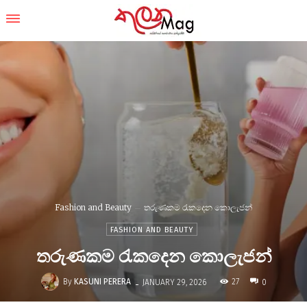
Fashion and Beauty
තරුණකම රැකදෙන කොලැජන්
FASHION AND BEAUTY
තරුණකම රැකදෙන කොලැජන්
-
By
KASUNI PERERA
27
JANUARY 29, 2026
0