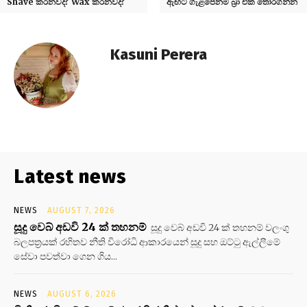
Shave කරනවද? Wax කරනවද?
ඇඟට ගැළපෙනම බ්‍රා එක තෝරගන්න
Kasuni Perera
Latest news
NEWS
AUGUST 7, 2026
සූදු වෙබ් අඩවි 24 ක් තහනම්
සූදු වෙබ් අඩවි 24 ක් තහනම් වලංගු
බලපත්‍රයක් රහිතව නීති විරෝධි ආකාරයෙන් සූදු සහ ඔට්ටු ඇල්ලීමේ
සේවා පවත්වා ගෙන ගිය...
NEWS
AUGUST 6, 2026