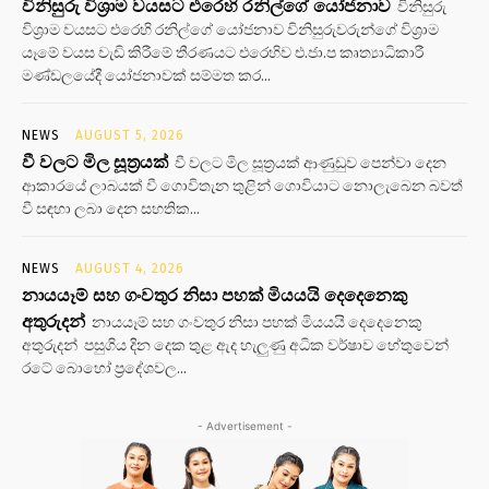
විනිසුරු විශ්‍රාම වයසට එරෙහි රනිල්ගේ යෝජනාව
විනිසුරු
විශ්‍රාම වයසට එරෙහි රනිල්ගේ යෝජනාව විනිසුරුවරුන්ගේ විශ්‍රාම
යෑමේ වයස වැඩි කිරීමේ තීරණයට එරෙහිව එ.ජා.ප කෘත්‍යාධිකාරී
මණ්ඩලයේදී යෝජනාවක් සම්මත කර...
NEWS
AUGUST 5, 2026
වී වලට මිල සූත්‍රයක්
වී වලට මිල සූත්‍රයක් ආණුඩුව පෙන්වා දෙන
ආකාරයේ ලාබයක් වී ගොවිතැන තුළින් ගොවියාට නොලැබෙන බවත්
වී සඳහා ලබා දෙන සහතික...
NEWS
AUGUST 4, 2026
නායයෑම් සහ ගංවතුර නිසා පහක් මියයයි දෙදෙනෙකු
අතුරුදන්
නායයෑම් සහ ගංවතුර නිසා පහක් මියයයි දෙදෙනෙකු
අතුරුදන් පසුගිය දින දෙක තුළ ඇද හැලුණු අධික වර්ෂාව හේතුවෙන්
රටේ බොහෝ ප්‍රදේශවල...
- Advertisement -