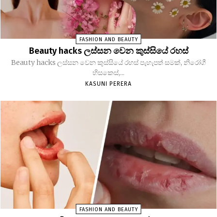
FASHION AND BEAUTY
Beauty hacks ලස්සන වෙන කුස්සියේ රහස්
Beauty hacks ලස්සන වෙන කුස්සියේ රහස් පැහැපත් සමක්, නිරෝගී
හිසකෙස්,...
KASUNI PERERA
FASHION AND BEAUTY