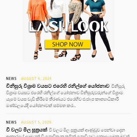
NEWS
AUGUST 6, 2026
විනිසුරු විශ්‍රාම වයසට එරෙහි රනිල්ගේ යෝජනාව
විනිසුරු
විශ්‍රාම වයසට එරෙහි රනිල්ගේ යෝජනාව විනිසුරුවරුන්ගේ විශ්‍රාම
යෑමේ වයස වැඩි කිරීමේ තීරණයට එරෙහිව එ.ජා.ප කෘත්‍යාධිකාරී
මණ්ඩලයේදී යෝජනාවක් සම්මත කර...
NEWS
AUGUST 5, 2026
වී වලට මිල සූත්‍රයක්
වී වලට මිල සූත්‍රයක් ආණුඩුව පෙන්වා දෙන
ආකාරයේ ලාබයක් වී ගොවිතැන තුළින් ගොවියාට නොලැබෙන බවත්