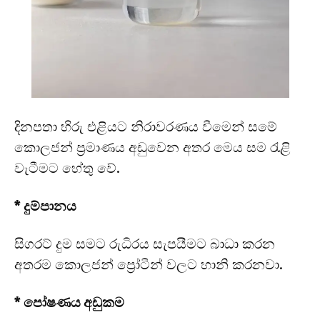
දිනපතා හිරු එළියට නිරාවරණය වීමෙන් සමේ
කොලජන් ප්‍රමාණය අඩුවෙන අතර මෙය සම රැළි
වැටීමට හේතු වේ.
* දුම්පානය
සිගරට් දුම සමට රුධිරය සැපයීමට බාධා කරන
අතරම කොලජන් ප්‍රෝටීන් වලට හානි කරනවා.
* පෝෂණය අඩුකම