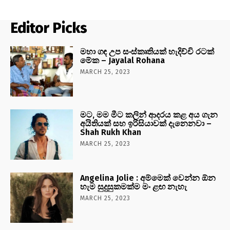
Editor Picks
මහා ගඳ උප සංස්කෘතියක් හැදිච්චි රටක්
මේක – Jayalal Rohana
MARCH 25, 2023
මට, මම මීට කලින් ආදරය කළ අය ගැන
අයිතියක් සහ ඉරිසියාවක් දැනෙනවා –
Shah Rukh Khan
MARCH 25, 2023
Angelina Jolie : අම්මෙක් වෙන්න ඕන
හැම සුදුසුකමක්ම මං ළඟ නැහැ
MARCH 25, 2023