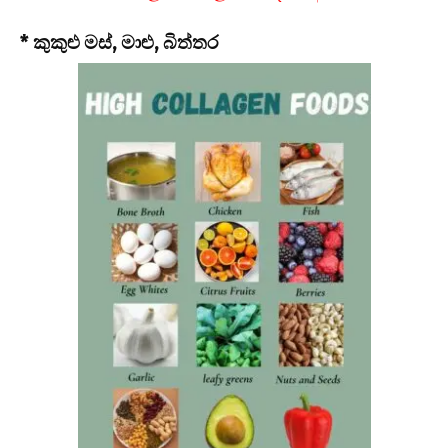
* කුකුළු මස්, මාළු, බිත්තර