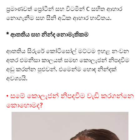
ප්‍රමාණවත් ප්‍රෝටීන් සහ විටමින් C සහිත ආහාර
නොගැනීම සහ සීනි අධික ආහාර භාවිතය.
* ආතතිය සහ නින්ද නොමැතිකම
ආතතිය සිරුරේ කෝටිසෝල් මට්ටම ඉහළ නංවන
අතර එමනිසා කාලයත් සමඟ කොලැජන් නිපදවීම
අඩු කරන්න පුළුවන්. එමෙන්ම හොඳ නින්දක්
අවශ්‍යයි.
• සමේ කොලැජන් නිපදවීම වැඩි කරගන්නෙ
කොහොමද?