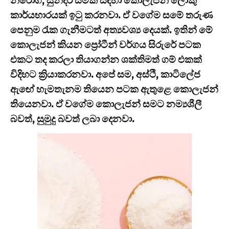
නිරෝගී, සුන්දර සමක් සඳහා කොලැජන් ලොකු
කාර්යභාරයක් ඉටු කරනවා. ඒ වගේම සමේ තරුණ
පෙනුම රැක ගැනීමටත් අත්‍යවශ්‍ය දෙයක්. ඉතින් මේ
කොලැජන් කියන ප්‍රෝටීන් වර්ගය සිරුරේ පටක
එකට තද කරලා තියාගන්න ශක්තිමත් ගම් එකක්
විදිහට ක්‍රියාකරනවා. අපේ සම, අස්ථි, කාටිලේජ
ඇඟේ හැමතැනම තියෙන පටක ඇතුළෙ කොලැජන්
තියෙනවා. ඒ වගේම කොලැජන් සමට නම්‍යශීලී
බවත්, සුමුදු බවත් ලබා දෙනවා.