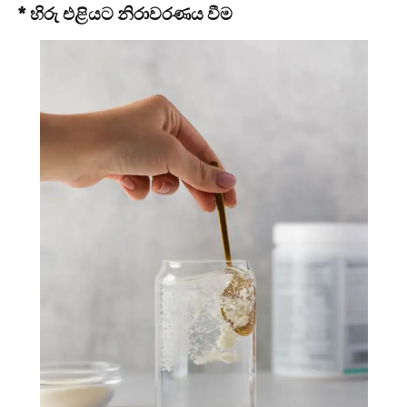
* හිරු එළියට නිරාවරණය වීම