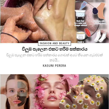
FASHION AND BEAUTY
විලුඹ පැලෙන එකට හරිම සත්කාරය
විලුඹ පැලෙන එකට හරිම සත්කාරය ගොඩක් අයට තියෙන ගැටළුවක්
තමයි...
KASUNI PERERA