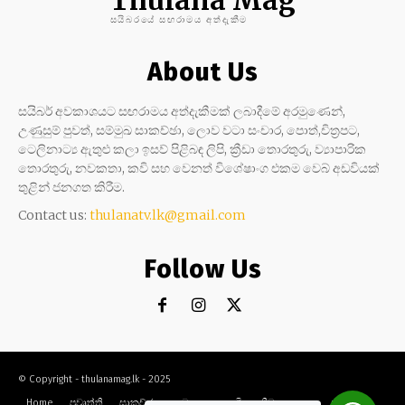
සයිබරයේ සඟරාමය අත්දැකීම
About Us
සයිබර් අවකාශයට සඟරාමය අත්දැකීමක් ලබාදීමේ අරමුණෙන්,
උණුසුම් පුවත්, සම්මුඛ සාකච්ඡා, ලොව වටා සංචාර, පොත්,චිත්‍රපට,
ටෙලිනාට්‍ය ඇතුළු කලා ඉසව් පිළිබඳ ලිපි, ක්‍රීඩා තොරතුරු, ව්‍යාපාරික
තොරතුරු, නවකතා, කවි සහ වෙනත් විශේෂාංග එකම වෙබ් අඩවියක්
තුළින් ජනගත කිරීම.
Contact us:
thulanatv.lk@gmail.com
Follow Us
© Copyright - thulanamag.lk - 2025
Home
ප්‍රවෘත්ති
සාකච්ඡා
නවකතා
කවි
ක්‍රීඩා
කලා
සංචාර