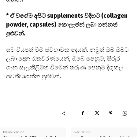
* ඒ වගේම අපිට supplements විදිහට (collagen
powder, capsules) කොලැජන් ලබා ගන්නත්
පුළුවන්.
සම වියපත් වීම ස්වභාවික දෙයක්. නමුත් ඔබ ඔබට
ලබා දෙන රැකවරණයෙන්, ඔබේ පෙනුම, සිරුර
ගැන සැලකිලිමත් වීමෙන් තරුණ පෙනුම දිගුකල්
පවත්වාගන්න පුළුවන්.
Previous article
Next article