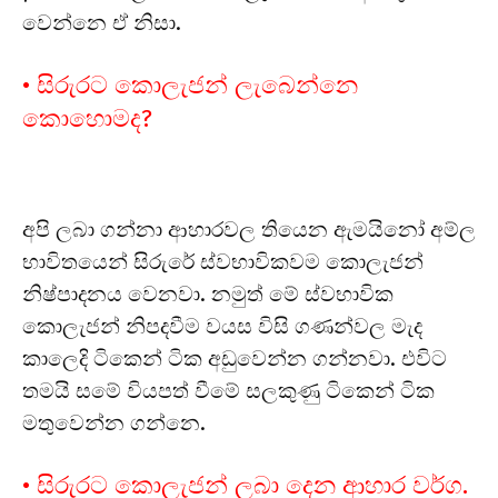
වෙන්නෙ ඒ නිසා.
• සිරුරට කොලැජන් ලැබෙන්නෙ
කොහොමද?
අපි ලබා ගන්නා ආහාරවල තියෙන ඇමයිනෝ අම්ල
භාවිතයෙන් සිරුරේ ස්වභාවිකවම කොලැජන්
නිෂ්පාදනය වෙනවා. නමුත් මේ ස්වභාවික
කොලැජන් නිපදවීම වයස විසි ගණන්වල මැද
කාලෙදි ටිකෙන් ටික අඩුවෙන්න ගන්නවා. එවිට
තමයි සමේ වියපත් වීමේ සලකුණු ටිකෙන් ටික
මතුවෙන්න ගන්නෙ.
• සිරුරට කොලැජන් ලබා දෙන ආහාර වර්ග.