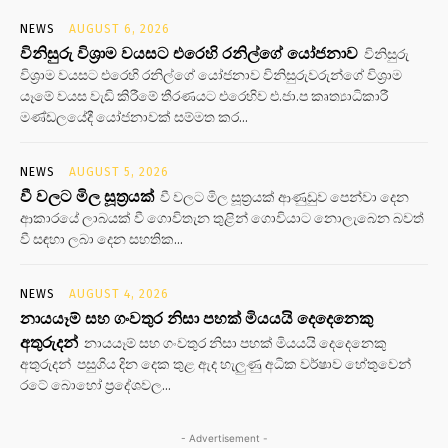
NEWS
AUGUST 6, 2026
විනිසුරු විශ්‍රාම වයසට එරෙහි රනිල්ගේ යෝජනාව
විනිසුරු
විශ්‍රාම වයසට එරෙහි රනිල්ගේ යෝජනාව විනිසුරුවරුන්ගේ විශ්‍රාම
යෑමේ වයස වැඩි කිරීමේ තීරණයට එරෙහිව එ.ජා.ප කෘත්‍යාධිකාරී
මණ්ඩලයේදී යෝජනාවක් සම්මත කර...
NEWS
AUGUST 5, 2026
වී වලට මිල සූත්‍රයක්
වී වලට මිල සූත්‍රයක් ආණුඩුව පෙන්වා දෙන
ආකාරයේ ලාබයක් වී ගොවිතැන තුළින් ගොවියාට නොලැබෙන බවත්
වී සඳහා ලබා දෙන සහතික...
NEWS
AUGUST 4, 2026
නායයෑම් සහ ගංවතුර නිසා පහක් මියයයි දෙදෙනෙකු
අතුරුදන්
නායයෑම් සහ ගංවතුර නිසා පහක් මියයයි දෙදෙනෙකු
අතුරුදන් පසුගිය දින දෙක තුළ ඇද හැලුණු අධික වර්ෂාව හේතුවෙන්
රටේ බොහෝ ප්‍රදේශවල...
- Advertisement -