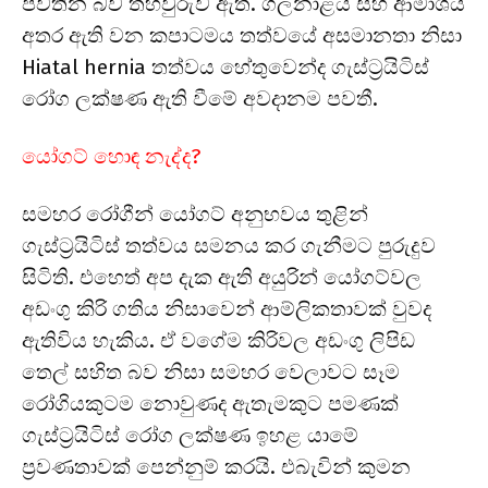
පවතින බව තහවුරුව ඇත. ගලනාළය සහ ආමාශය
අතර ඇති වන කපාටමය තත්වයේ අසමානතා නිසා
Hiatal hernia තත්වය හේතුවෙන්ද ගැස්ට්‍රයිටිස්
රෝග ලක්ෂණ ඇති වීමේ අවදානම පවතී.
යෝගට් හොඳ නැද්ද?
සමහර රෝගීන් යෝගට් අනුභවය තුළින්
ගැස්ට්‍රයිටිස් තත්වය සමනය කර ගැනීමට පුරුදුව
සිටිති. එහෙත් අප දැක ඇති අයුරින් යෝගට්වල
අඩංගු කිරි ගතිය නිසාවෙන් ආම්ලිකතාවක් වුවද
ඇතිවිය හැකිය. ඒ වගේම කිරිවල අඩංගු ලිපිඩ
තෙල් සහිත බව නිසා සමහර වෙලාවට සෑම
රෝගියකුටම නොවුණද ඇතැමකුට පමණක්
ගැස්ට්‍රයිටිස් රෝග ලක්ෂණ ඉහළ යාමේ
ප්‍රවණතාවක් පෙන්නුම් කරයි. එබැවින් කුමන