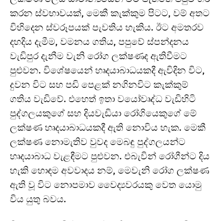
කරන ස්වභාවයක්, මෙකී කැක්කුම පිටට, වම් අතට
විහිදෙන ස්වරූපයක් පැවතිය හැකිය. ඊට අමතරව
දහදිය දැමීම, වමනය ගතිය, පපුවේ ස්පන්දනය
වැඩිපුර දැනීම වැනි රෝග ලක්ෂණද ඇතිවීමට
පුළුවන. විශේෂයෙන් හෘදයාබාධයකදී ඇවිදින විට,
දුවන විට සහ පඩි පෙළක් නගිනවිට කැක්කුම්
ගතිය වැඩිවේ. එහෙත් ඉතා වයෝවෘද්ධ වැඩිහිටි
පුද්ගලයකුගේ සහ දියවැඩියා රෝගියෙකුගේ මේ
ලක්ෂණ හෘදයාබාධයකදී ඇති නොවිය හැක. මෙකී
ලක්ෂණ නොමැතිව වුවද මෙබඳු පුද්ගලයන්ට
හෘදයාබාධ වැළඳීමට පුළුවන. එබැවින් රෝගීන්ට දිය
හැකි හොඳම අවවාදය නම්, මෙවැනි රෝග ලක්ෂණ
ඇති වූ විට නොපමාව වෛද්‍යවරයකු වෙත යොමු
විය යුතු බවය.