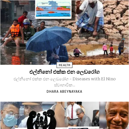
HEALTH
එල්නිනෝ එක්ක එන ලෙඩරෝග
එල්නිනෝ එක්ක එන ලෙඩරෝග - Diseases with El Nino
ස්වාභාවික...
DHARA ABEYNAYAKA