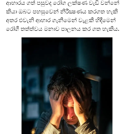
ආහාරය ගත් පසුවද රෝග ලක්ෂණ වැඩි වන්නේ
කියා ඔබට පහසුවෙන් නිරීක්‍ෂණය කරගත හැකි
අතර එවැනි ආහාර ගැනීමෙන් වැළකී හිඳීමෙන්
රෝගී තත්ත්වය මනාව පාලනය කර ගත හැකිය.