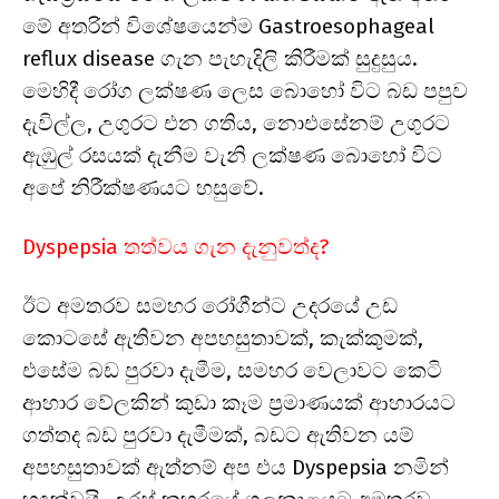
මේ අතරින් විශේෂයෙන්ම Gastroesophageal
reflux disease ගැන පැහැදිලි කිරීමක් සුදුසුය.
මෙහිදී රෝග ලක්ෂණ ලෙස බොහෝ විට බඩ පපුව
දැවිල්ල, උගුරට එන ගතිය, නොඑසේනම් උගුරට
ඇඹුල් රසයක් දැනීම වැනි ලක්ෂණ බොහෝ විට
අපේ නිරීක්ෂණයට හසුවේ.
Dyspepsia තත්වය ගැන දැනුවත්ද?
ඊට අමතරව සමහර රෝගීන්ට උදරයේ උඩ
කොටසේ ඇතිවන අපහසුතාවක්, කැක්කුමක්,
එසේම බඩ පුරවා දැමීම, සමහර වෙලාවට කෙටි
ආහාර වේලකින් කුඩා කෑම ප්‍රමාණයක් ආහාරයට
ගත්තද බඩ පුරවා දැමීමක්, බඩට ඇතිවන යම්
අපහසුතාවක් ඇත්නම් අප එය Dyspepsia නමින්