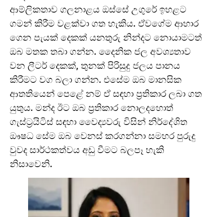
ආම්ලිකතාව ගලනාළය ඔස්සේ උගුරේ ඉහළට
ගමන් කිරීම වළක්වා ගත හැකිය. ඒවගේම ආහාර
ගෙන පැයක් දෙකක් යනතුරු නින්දට නොයාමටත්
ඔබ මතක තබා ගන්න. දෛනික ජල අවශ්‍යතාව
වන ලීටර් දෙකක්, තුනක් පිරිසුදු ජලය පානය
කිරීමට වග බලා ගන්න. එසේම ඔබ මානසික
ආතතියෙන් පෙළේ නම් ඒ සඳහා ප්‍රතිකාර ලබා ගත
යුතුය. මන්ද ඊට ඔබ ප්‍රතිකාර නොලදහොත්
ගැස්ට්‍රයිටිස් සඳහා වෛද්‍යවරු විසින් නිර්දේශිත
ඖෂධ සේම ඔබ වෙනස් කරගන්නා සමහර පුරුදු
වුවද සාර්ථකත්වය අඩු වීමට බලපෑ හැකි
නිසාවෙනි.