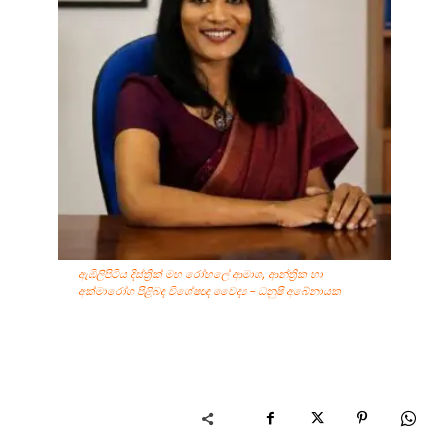
ඇඹිලිපිටිය දිස්ත්‍රික් මහ රෝහලේ ආමාශ, ආන්ත්‍රික හා
අක්මාරෝග පිළිබඳ විශේෂඥ වෛද්‍ය – ධනුෂි අබේනායක