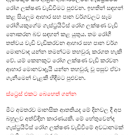
රෝග ලක්ෂණ වැඩිවීමට පුළුවන. ඉහතින් සඳහන්
කළ සියලුම ආහාර සහ පාන වර්ගවලට සෑම
රෝගියකුගේම ගැස්ට්‍රයිටිස් රෝග ලක්ෂණ වැඩි
නොකරන බව සඳහන් කළ යුතුය. තම රෝගී
තත්වය වැඩි වැඩිකරවන ආහාර සහ පාන වර්ග
මොනවාද යන්න තමන්ටම තහවුරු කරගත හැකි
වේ. යම් කෙනකුට රෝග ලක්ෂණ වැඩි කරවන
ආහාර මොනවාදැයි යන්න තහවුරු වූ පසුව ඒවා
ගැනීමෙන් වැළකී හිඳීමට පුළුවන.
ස්ට්‍රෙස් එකට බෙහෙත් ගන්න
මීට අමතරව මානසික ආතතියද මේ දිනවල දී අප
බහුලව අත්විඳින කාරණයකි. මේ හේතුවෙන්ද
ගැස්ට්‍රයිටිස් රෝග ලක්ෂණ වැඩිවීමේ අවධානමක්