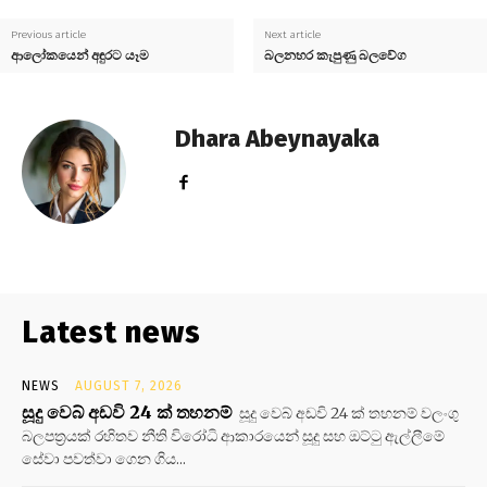
Previous article
Next article
ආලෝකයෙන් අඳුරට යෑම
බලනහර කැපුණු බලවේග
Dhara Abeynayaka
Latest news
NEWS
AUGUST 7, 2026
සූදු වෙබ් අඩවි 24 ක් තහනම්
සූදු වෙබ් අඩවි 24 ක් තහනම් වලංගු
බලපත්‍රයක් රහිතව නීති විරෝධි ආකාරයෙන් සූදු සහ ඔට්ටු ඇල්ලීමේ
සේවා පවත්වා ගෙන ගිය...