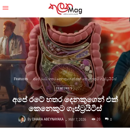
Features
අපේ රටේ හතර දෙනකුගෙන් එක් කෙනෙකුට ගැස්ට්‍රයිටිස්
FEATURES
අපේ රටේ හතර දෙනකුගෙන් එක්
කෙනෙකුට ගැස්ට්‍රයිටිස්
-
By
DHARA ABEYNAYAKA
20
MAY 7, 2026
0