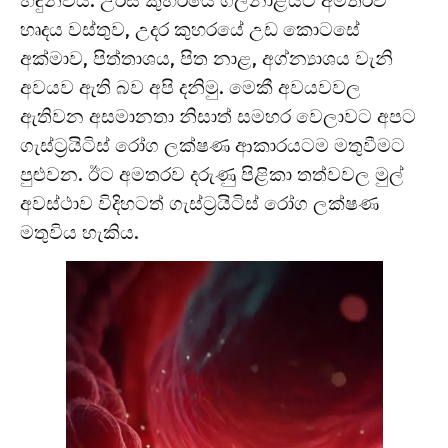
හඳුන්වයි. උරස් කුහරයේ ගලනාළයට අමතරව
හෘදය වස්තුව, උදර කුහරයේ උඩ කොටසේ
අක්මාව, පිත්තාශය, පිත නාළ, අග්න්‍යාශය වැනි
අවයව ඇති බව අපි දනිමු. මෙකී අවයවවල
ඇතිවන අසමානතා නිසාත් සමහර වෙලාවට අපට
ගැස්ට්‍රයිටිස් රෝග ලක්ෂණ ආකාරයටම මතුවීමට
පුළුවන. ඊට අමතරව දරුණු පිළිකා තත්වවල මුල්
අවස්ථාව විදිහටත් ගැස්ට්‍රයිටිස් රෝග ලක්ෂණ
මතුවිය හැකිය.