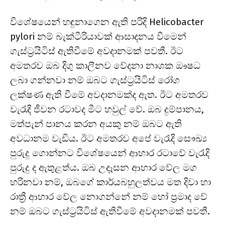
විශේෂයෙන් හඳුනාගෙන ඇති පරිදි Helicobacter
pylori නම් බැක්ටීරියාවක් ආසාදනය වීමෙන්
ගැස්ට්‍රයිටිස් ඇතිවීමේ අවදානමක් පවතී. ඊට
අමතරව ඔබ දිගු කාලීනව වේදනා නාශක ඖෂධ
ලබා ගන්නවා නම් ඔබට ගැස්ට්‍රයිටිස් රෝග
ලක්ෂණ ඇති වීමේ අවදානමක්ද ඇත. ඊට අමතරව
වැරැදි ජීවන රටාවද මීට හවුල් වේ. ඔබ දුම්පානය,
මත්පැන් පානය කරන අයකු නම් ඔබට ඇති
අවධානම වැඩිය. ඊට අමතරව අපේ වැරැදි සෞඛ්‍ය
පුරුදු ගොන්නට විශේෂයෙන් ආහාර රටාවේ වැරැදි
පුරුදු ද ඇතුළත්ය. ඔබ උදෑසන ආහාර වේල මග
හරිනවා නම්, ඔබගේ කාර්යබහුලත්වය මත දිවා හා
රාත්‍රී ආහාර වේල නොගන්නේ නම් හෝ ප්‍රමාද වේ
නම් ඔබට ගැස්ට්‍රයිටිස් ඇතිවීමේ අවදානමක් පවතී.