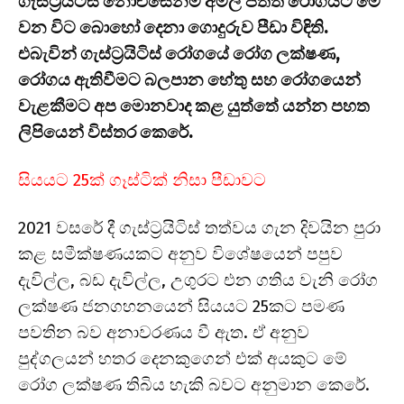
ගැස්ට්‍රයිටිස් නොඑසේනම් අම්ල පිත්ත රෝගයට මේ
වන විට බොහෝ දෙනා ගොදුරුව පීඩා විඳිති.
එබැවින් ගැස්ට්‍රයිටිස් රෝගයේ රෝග ලක්ෂණ,
රෝගය ඇතිවීමට බලපාන හේතු සහ රෝගයෙන්
වැළකීමට අප මොනවාද කළ යුත්තේ යන්න පහත
ලිපියෙන් විස්තර කෙරේ.
සියයට 25ක් ගෑස්ටික් නිසා පීඩාවට
2021 වසරේ දී ගැස්ට්‍රයිටිස් තත්වය ගැන දිවයින පුරා
කළ සමීක්ෂණයකට අනුව විශේෂයෙන් පපුව
දැවිල්ල, බඩ දැවිල්ල, උගුරට එන ගතිය වැනි රෝග
ලක්ෂණ ජනගහනයෙන් සියයට 25කට පමණ
පවතින බව අනාවරණය වී ඇත. ඒ අනුව
පුද්ගලයන් හතර දෙනකුගෙන් එක් අයකුට මේ
රෝග ලක්ෂණ තිබිය හැකි බවට අනුමාන කෙරේ.