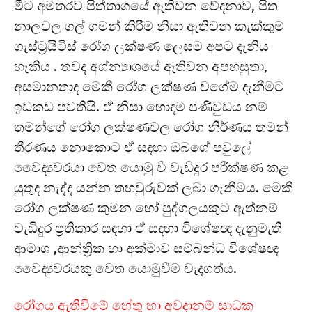
මීට අමතරව පිත්තාශයේ ඇතිවන වේදනාව, පිත
නාලවල ගල් ගමන් කිරීම නිසා ඇතිවන කැක්කුම
ගැස්ට්‍රයිටිස් රෝග ලක්ෂණ ලෙසම අපට දැනිය
හැකිය . තවද අග්න්‍යාශයේ ඇතිවන අපහසුතා,
අසමානතාද මෙකී රෝග ලක්ෂණ වගේම දැනීමට
ඉඩකඩ පවතියි. ඒ නිසා හොඳම පණිවුඩය නම්
තමන්ගේ රෝග ලක්ෂණවල රෝග නිර්ණය තමන්
තීරණය නොකොට ඒ සඳහා ඔබගේ පවුලේ
වෛද්‍යවරයා වෙත යොමු වී වැඩිදුර පරීක්ෂණ කළ
යුතුද නැද්ද යන්න තහවුරුවක් ලබා ගැනීමය. මෙකී
රෝග ලක්ෂණ කුමන හෝ පුද්ගලයකුට ඇත්නම්
වැඩිදුර ප්‍රතිකාර සඳහා ඒ සඳහා විශේෂඥ දැනුමැති
ආමාශ ,ආන්ත්‍රික හා අක්මාව සම්බන්ධ විශේෂඥ
වෛද්‍යවරයකු වෙත යොමුවීම වැදගත්ය.
රෝගය ඇතිවීමේ හේතු හා අවදානම් සාධක