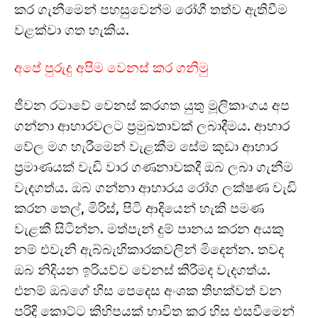
කර ගැනීමෙන් පහසුවෙන්ම රෝගී තත්ව ඇතිවීම
වළක්වා ගත හැකිය.
අපේ පුරුදු අපිම වෙනස් කර ගනිමු
ජීවන රටාවේ වෙනස් කරගත යුතු මූලිකාංගය අප
ගන්නා ආහාරවලට ප්‍රමුඛතාවක් ලබාදීමය. ආහාර
වේල මග හැරීමෙන් වැළකීම සේම කුඩා ආහාර
ප්‍රමාණයක් වැඩි වාර ගණනාවකදී ඔබ ලබා ගැනීම
වැදගත්ය. ඔබ ගන්නා ආහාරය රෝග ලක්ෂණ වැඩි
කරන තෙල්, මිරිස්, පිටි ආදියෙන් හැකි පමණ
වැළකී සිටින්න. මත්පැන් දුම් පානය කරන අයකු
නම් එවැනි ඇබ්බැහිකාරකවලින් මිදෙන්න. තවද
ඔබ නිදියන ඉරියව්ව වෙනස් කිරීමද වැදගත්ය.
එනම් ඔබගේ හිස පෙදෙස අංශක තිහක්වත් වන
පරිදි කොට්ට කිහිපයක් භාවිත කර හිස එසවීමෙන්