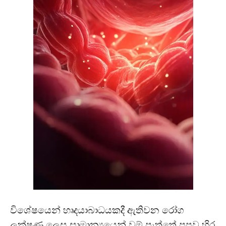
විශේෂයෙන් හෘදයාබාධයකදී ඇතිවන රෝග
ලක්ෂණ ලෙස සාමාන්‍යයෙන් වම් පැත්තේ පපුව හිර