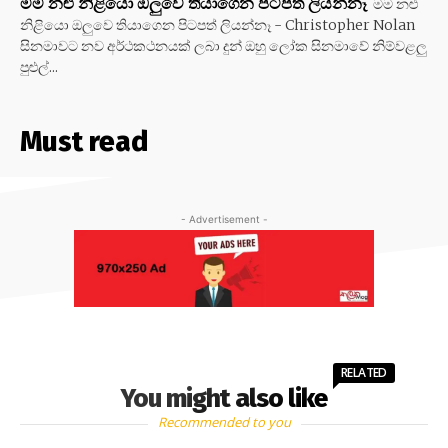
මම නළු නිළියො ඔලුවෙ තියාගෙන පිටපත් ලියන්නෑ
මම නළු
නිළියො ඔලුවෙ තියාගෙන පිටපත් ලියන්නෑ - Christopher Nolan
සිනමාවට නව අර්ථකථනයක් ලබා දුන් ඔහු ලෝක සිනමාවේ නිම්වළලු
පුළුල්...
Must read
- Advertisement -
RELATED
You might also like
Recommended to you