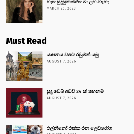
හැම සුදුසුකමක්ම මං ළඟ නැහැ
MARCH 25, 2023
Must Read
යාපනය වටේ රවුමක් යමු
AUGUST 7, 2026
සූදු වෙබ් අඩවි 24 ක් තහනම්
AUGUST 7, 2026
එල්නිනෝ එක්ක එන ලෙඩරෝග