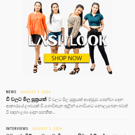
NEWS
AUGUST 5, 2026
වී වලට මිල සූත්‍රයක්
වී වලට මිල සූත්‍රයක් ආණුඩුව පෙන්වා දෙන
ආකාරයේ ලාබයක් වී ගොවිතැන තුළින් ගොවියාට නොලැබෙන බවත්
වී සඳහා ලබා දෙන සහතික...
INTERVIEWS
AUGUST 5, 2026