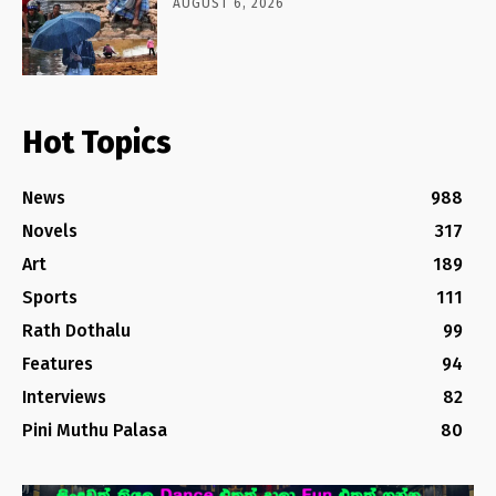
AUGUST 6, 2026
Hot Topics
News
988
Novels
317
Art
189
Sports
111
Rath Dothalu
99
Features
94
Interviews
82
Pini Muthu Palasa
80