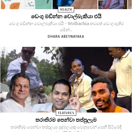
HEALTH
ඩෙංගු මඩින්න වොල්බැකියා එයි
ඩෙංගු මඩින්න වොල්බැකියා එයි - Wolbachia තවමත් ඩෙංගු පැතිර
යමින්...
DHARA ABEYNAYAKA
FEATURES
තරාතිරම පෙන්වා තප්පුලෑම
තරාතිරම පෙන්වා තප්පුලෑම පුද්ගලයකු වෙනුවෙන් පෙනී සිටීමේදී