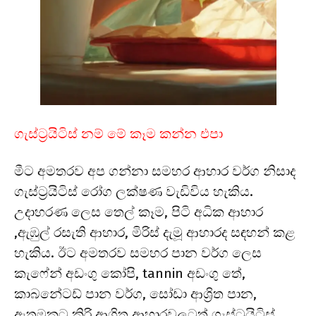
ගැස්ට්‍රයිටිස් නම් මේ කෑම කන්න එපා
මීට අමතරව අප ගන්නා සමහර ආහාර වර්ග නිසාද
ගැස්ට්‍රයිටිස් රෝග ලක්ෂණ වැඩිවිය හැකිය.
උදාහරණ ලෙස තෙල් කෑම, පිටි අධික ආහාර
,ඇඹුල් රසැති ආහාර, මිරිස් දැමූ ආහාරද සඳහන් කළ
හැකිය. ඊට අමතරව සමහර පාන වර්ග ලෙස
කැෆේන් අඩංගු කෝපි, tannin අඩංගු තේ,
කාබනේටඩ් පාන වර්ග, සෝඩා ආශ්‍රිත පාන,
ඇතමකුට කිරි ආශ්‍රිත ආහාරවලටත් ගැස්ට්‍රයිටිස්