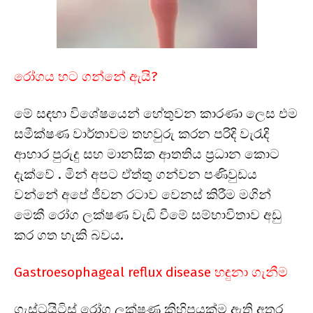
රෝගය හට ගන්නේ ඇයි?
මේ සඳහා විශේෂයෙන් හේතුවන කාරණා ලෙස එම
සමීක්ෂණ වාර්තාවම තහවුරු කරන පරිදි වැරැදි
ආහාර පුරුදු සහ මානසික ආතතිය ප්‍රධාන කොට
දැක්වේ . මින් අපට ඒත්තු ගන්වන පණිවුඩය
වන්නේ අපේ ජීවන රටාව වෙනස් කිරීම මගින්
මෙකී රෝග ලක්ෂණ වැඩි වීමේ සම්භාවිතාව අඩු
කර ගත හැකි බවය.
Gastroesophageal reflux disease හඳුනා ගැනීම
ගැස්ට්‍රයිටිස් රෝග ලක්ෂණ කිහිපයක්ම ඇති අතර