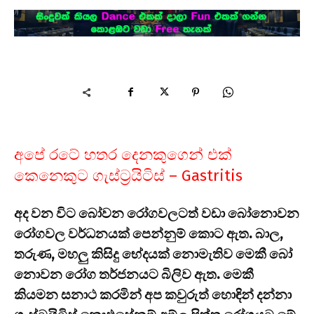
අපේ රටේ හතර දෙනකුගෙන් එක්
කෙනෙකුට ගැස්ට්‍රයිටිස් – Gastritis
අද වන විට බෝවන රෝගවලටත් වඩා බෝනොවන
රෝගවල වර්ධනයක් පෙන්නුම් කොට ඇත. බාල,
තරුණ, මහලු කිසිදු භේදයක් නොමැතිව මෙකී බෝ
නොවන රෝග තර්ජනයට බිලිව ඇත. මෙකී
කියමන සනාථ කරමින් අප කවුරුත් හොඳින් දන්නා