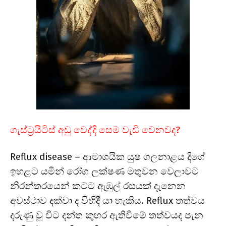
ගැස්ට්‍රයිටිස් අඩු වෙද්දි සෙම වැඩි වෙනවද?
Reflux disease – ආමාශයික යුෂ ගලනාළය දිගේ
ඉහළට යමින් රෝග ලක්ෂණ මතුවන වෙලාවට
නිරන්තරයෙන් කටට ඇඹුල් රසයක් දැනෙන
අවස්ථාව දක්වා ද විහිදී යා හැකිය. Reflux තත්වය
දරුණු වූ විට දන්ත කුහර ඇතිවීමේ තත්වයද පැන