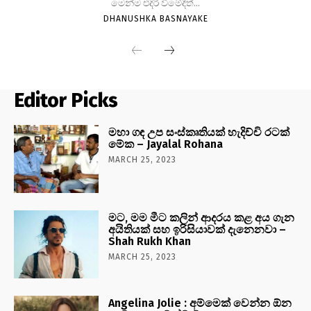
මෙන්ම එදිරි වීමේදීත්...
DHANUSHKA BASNAYAKE
Editor Picks
මහා ගඳ උප සංස්කෘතියක් හැදිච්චි රටක්
මේක – Jayalal Rohana
MARCH 25, 2023
මට, මම මීට කලින් ආදරය කළ අය ගැන
අයිතියක් සහ ඉරිසියාවක් දැනෙනවා –
Shah Rukh Khan
MARCH 25, 2023
Angelina Jolie : අම්මෙක් වෙන්න ඕන