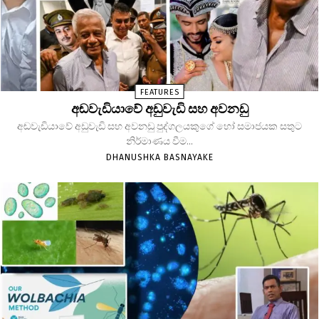
FEATURES
අඬවැඩියාවේ අඩුවැඩි සහ අවනඩු
අඬවැඩියාවේ අඩුවැඩි සහ අවනඩු පුද්ගලයකුගේ හෝ සමාජයක සතුට
නිර්මාණය වීම...
DHANUSHKA BASNAYAKE