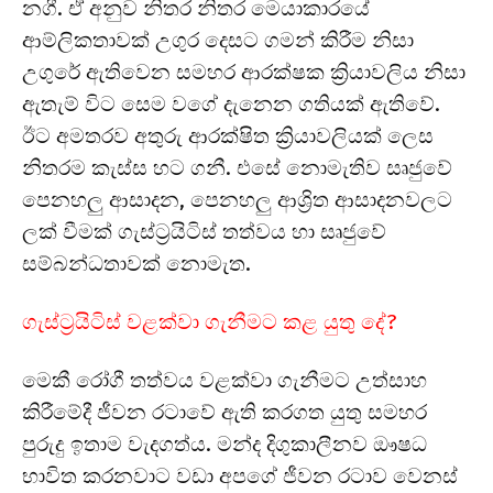
නගී. ඒ අනුව නිතර නිතර මෙයාකාරයේ
ආම්ලිකතාවක් උගුර දෙසට ගමන් කිරීම නිසා
උගුරේ ඇතිවෙන සමහර ආරක්ෂක ක්‍රියාවලිය නිසා
ඇතැම් විට සෙම වගේ දැනෙන ගතියක් ඇතිවේ.
ඊට අමතරව අතුරු ආරක්ෂිත ක්‍රියාවලියක් ලෙස
නිතරම කැස්ස හට ගනී. එසේ නොමැතිව සෘජුවේ
පෙනහලු ආසාදන, පෙනහලු ආශ්‍රිත ආසාදනවලට
ලක් වීමක් ගැස්ට්‍රයිටිස් තත්වය හා සෘජුවේ
සම්බන්ධතාවක් නොමැත.
ගැස්ට්‍රයිටිස් වළක්වා ගැනීමට කළ යුතු දේ?
මෙකී රෝගී තත්වය වළක්වා ගැනීමට උත්සාහ
කිරීමේදී ජීවන රටාවේ ඇති කරගත යුතු සමහර
පුරුදු ඉතාම වැදගත්ය. මන්ද දිගුකාලීනව ඖෂධ
භාවිත කරනවාට වඩා අපගේ ජීවන රටාව වෙනස්