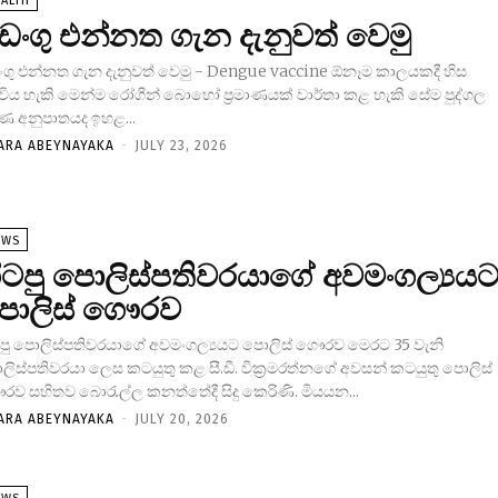
ALTH
ෙංගු එන්නත ගැන දැනුවත් වෙමු
ංගු එන්නත ගැන දැනුවත් වෙමු - Dengue vaccine ඕනෑම කාලයකදී හිස
විය හැකි මෙන්ම රෝගීන් බොහෝ ප්‍රමාණයක් වාර්තා කළ හැකි සේම පුද්ගල
ණ අනුපාතයද ඉහළ...
ARA ABEYNAYAKA
-
JULY 23, 2026
EWS
ිටපු පොලිස්පතිවරයාගේ අවමංගල්‍යය
ොලිස් ගෞරව
පු පොලිස්පතිවරයාගේ අවමංගල්‍යයට පොලිස් ගෞරව මෙරට 35 වැනි
ිස්පතිවරයා ලෙස කටයුතු කළ සී.ඩී. වික්‍රමරත්නගේ අවසන් කටයුතු පොලිස්
රව සහිතව බොරැල්ල කනත්තේදී සිදු කෙරිණි. මියයන...
ARA ABEYNAYAKA
-
JULY 20, 2026