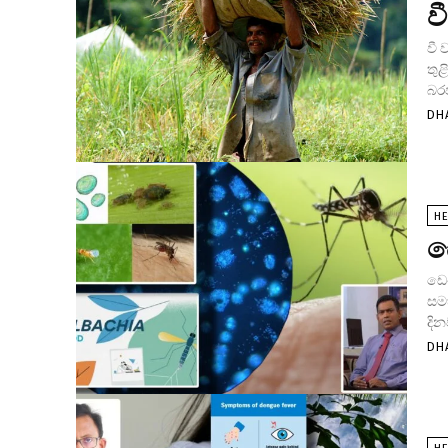
ව
වී
තු
බරප
DH
HE
ඩ
ඩෙං
සම
දින
DH