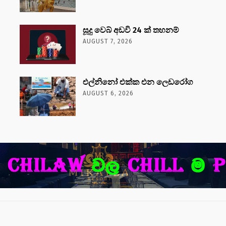
සූදු වෙබ් අඩවි 24 ක් තහනම්
AUGUST 7, 2026
එල්නිනෝ එක්ක එන ලෙඩරෝග
AUGUST 6, 2026