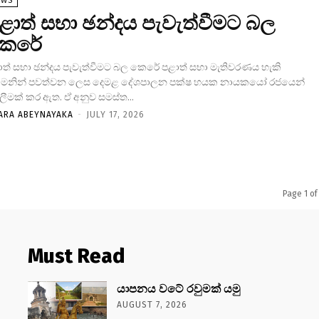
EWS
ළාත් සභා ඡන්දය පැවැත්වීමට බල
ෙරේ
ාත් සභා ඡන්දය පැවැත්වීමට බල කෙරේ පළාත් සභා මැතිවරණය හැකි
්මනින් පවත්වන ලෙස දෙමළ දේශපාලන පක්ෂ හයක නායකයෝ රජයෙන්
ලීමක් කර ඇත. ඒ අනුව සමස්ත...
ARA ABEYNAYAKA
-
JULY 17, 2026
Page 1 of
Must Read
යාපනය වටේ රවුමක් යමු
AUGUST 7, 2026