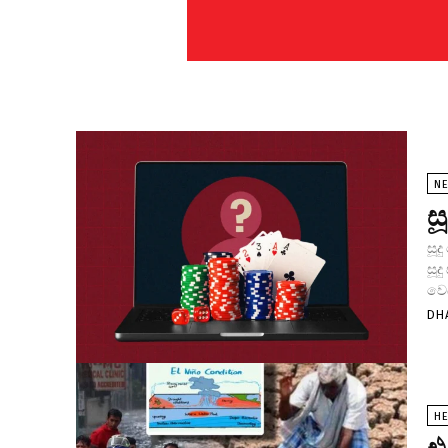
N
ස
සූද
සූද
වෙබ
DH
HE