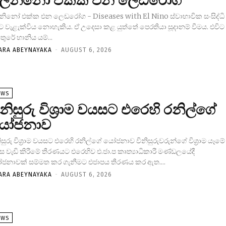
ල්නිනෝ එක්ක එන ලෙඩරෝග
්නිනෝ එක්ක එන ලෙඩරෝග - Diseases with El Nino ස්වාභාවික සංසිද්ධි
ට වැළැක්විය නොහැකිය. ඒ උදෙසා කළ යුත්තේ පෙරතියා සූදානම් වීමය. එවිට
ුරේ හානිය යම්...
ARA ABEYNAYAKA
-
AUGUST 6, 2026
EWS
ිනිසුරු විශ්‍රාම වයසට එරෙහි රනිල්ගේ
ෝජනාව
ිසුරු විශ්‍රාම වයසට එරෙහි රනිල්ගේ යෝජනාව විනිසුරුවරුන්ගේ විශ්‍රාම යෑමේ
 වැඩි කිරීමේ තීරණයට එරෙහිව එ.ජා.ප කෘත්‍යාධිකාරී මණ්ඩලයේදී
ජනාවක් සම්මත කර ගැනීමට එජාපය තීරණය කර ඇත....
ARA ABEYNAYAKA
-
AUGUST 6, 2026
EWS