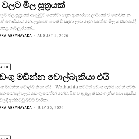
ී වලට මිල සූත්‍රයක්
 වලට මිල සූත්‍රයක් ආණුඩුව පෙන්වා දෙන ආකාරයේ ලාබයක් වී ගොවිතැන
ළින් ගොවියාට නොලැබෙන බවත් වී සඳහා ලබා දෙන සහතික මිල ගණනයේදී
තළ ගැටලු රැසක්...
ARA ABEYNAYAKA
-
AUGUST 5, 2026
ALTH
ෙංගු මඩින්න වොල්බැකියා එයි
ගු මඩින්න වොල්බැකියා එයි - Wolbachia තවමත් ඩෙංගු පැතිර යමින් පවතී.
හර රෝහල්වලට ඩෙංගු රෝගීන් නේවාසිකව ඇතුළත් කර ගැනීම පවා පසුගිය
වලදී අත්හිටවු බවට වාර්තා...
ARA ABEYNAYAKA
-
JULY 30, 2026