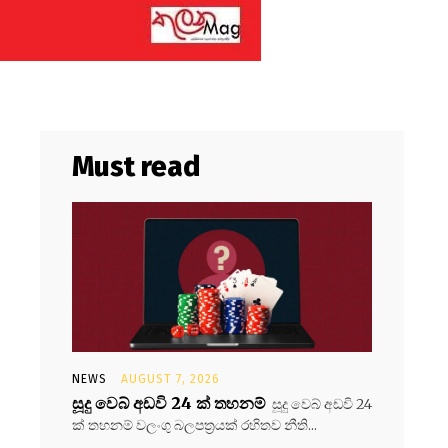
Must read
NEWS
AUGUST 7, 2026
සූදු වෙබ් අඩවි 24 ක් තහනම්
සූදු වෙබ් අඩවි 24
ක් තහනම් වලංගු බලපත්‍රයක් රහිතව නීති...