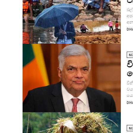
එ
එල
අප
අනත
DH
N
ව
ය
වින
වයස
යෝ
DH
N