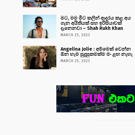
මට, මම මීට කලින් ආදරය කළ අය
ගැන අයිතියක් සහ ඉරිසියාවක්
දැනෙනවා – Shah Rukh Khan
MARCH 25, 2023
Angelina Jolie : අම්මෙක් වෙන්න
ඕන හැම සුදුසුකමක්ම මං ළඟ නැහැ
MARCH 25, 2023