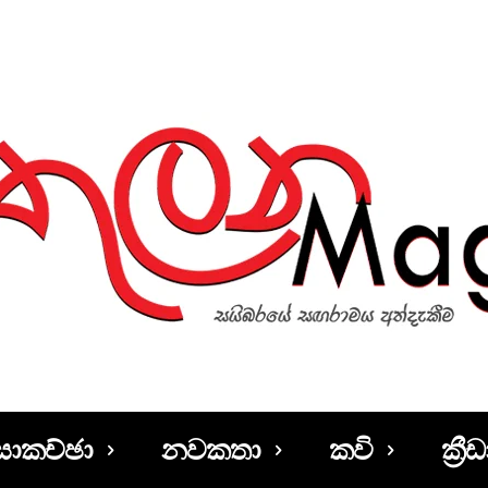
සාකච්ඡා
නවකතා
කවි
ක්‍රීඩ