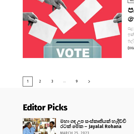
N
ප
ක
පළ
ඉක
ඉල්
DH
...
1
2
3
9
Editor Picks
මහා ගඳ උප සංස්කෘතියක් හැදිච්චි
රටක් මේක – Jayalal Rohana
MARCH 25, 2023