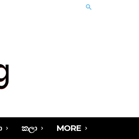
ා
කලා
MORE