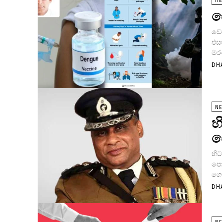
HE
ඩ
ඩෙ
එස
මර
DH
N
හ
ප
හිට
පොල
ගෞ
DH