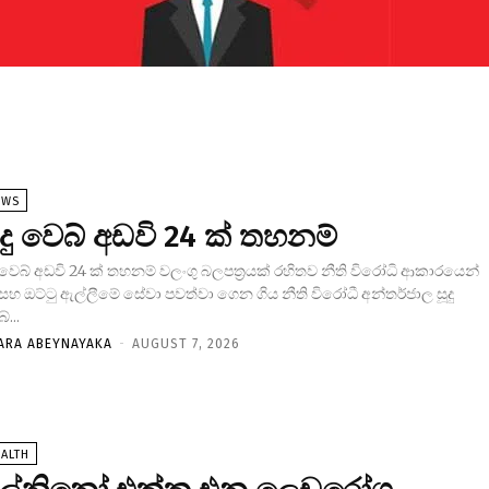
EWS
ූදු වෙබ් අඩවි 24 ක් තහනම්
ු වෙබ් අඩවි 24 ක් තහනම් වලංගු බලපත්‍රයක් රහිතව නීති විරෝධි ආකාරයෙන්
ු සහ ඔට්ටු ඇල්ලීමේ සේවා පවත්වා ගෙන ගිය නීති විරෝධී අන්තර්ජාල සූදු
්...
ARA ABEYNAYAKA
-
AUGUST 7, 2026
ALTH