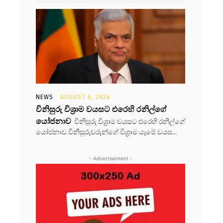
NEWS
AUGUST 6, 2026
විනිසුරු විශ්‍රාම වයසට එරෙහි රනිල්ගේ
යෝජනාව
විනිසුරු විශ්‍රාම වයසට එරෙහි රනිල්ගේ
යෝජනාව විනිසුරුවරුන්ගේ විශ්‍රාම යෑමේ වයස...
- Advertisement -