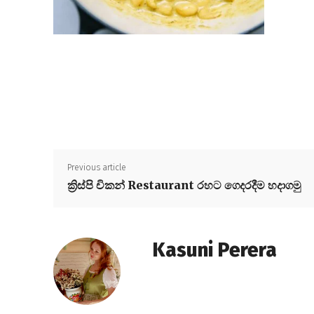
Previous article
ක්‍රිස්පි චිකන් Restaurant රහට ගෙදරදීම හදාගමු
Kasuni Perera