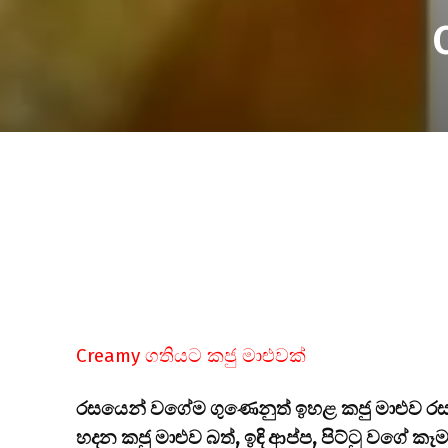
Creamy ගතියට කජු මාළුවක්
රසයෙන් වගේම ගුණෙනුත් ඉහළ කජු මාළුව 
හදන කජු මාළුව බත්, ඉඳි ආප්ප, පිට්ටු වගේ ක