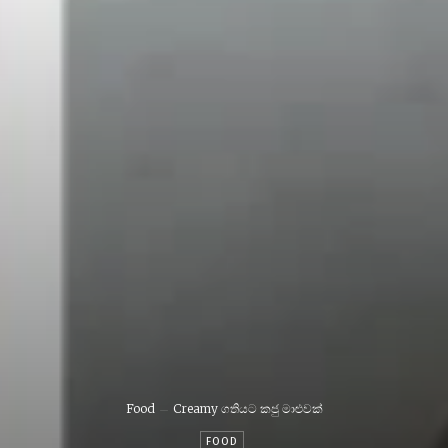
Food
Creamy ගතියට කජු මාළුවක්
FOOD