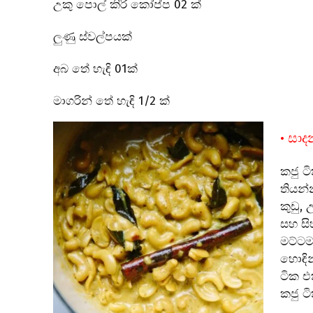
උකු පොල් කිරි කෝප්ප 02 ක්
ලුණු ස්වල්පයක්
අබ තේ හැඳි 01ක්
මාගරින් තේ හැඳි 1/2 ක්
• සා
කජු ට
තියන්
කුඩු, 
සහ සි
මට්ටම
හොඳින
ටික එ
කජු ට