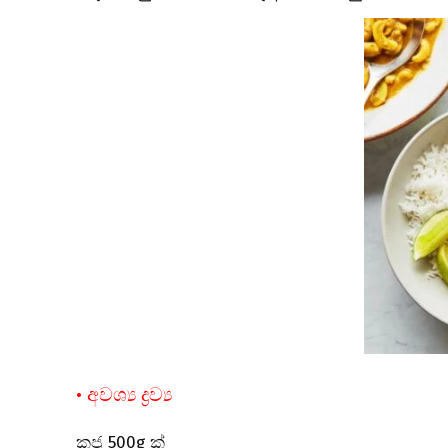
• අවශ්‍ය ද්‍රව්‍ය
කජු 500g ක්