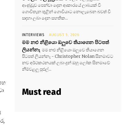
ආණුඩුව පෙන්වා දෙන ආකාරයේ ලාබයක් වී
ගොවිතැන තුළින් ගොවියාට නොලැබෙන බවත් වී
සඳහා ලබා දෙන සහතික...
INTERVIEWS
AUGUST 5, 2026
මම නළු නිළියො ඔලුවෙ තියාගෙන පිටපත්
ලියන්නෑ
මම නළු නිළියො ඔලුවෙ තියාගෙන
පිටපත් ලියන්නෑ - Christopher Nolan සිනමාවට
නව අර්ථකථනයක් ලබා දුන් ඔහු ලෝක සිනමාවේ
නිම්වළලු පුළුල්...
න
නපහ
Must read
චා
්
ර,