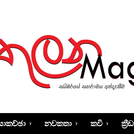
සාකච්ඡා
නවකතා
කවි
ක්‍රීඩ