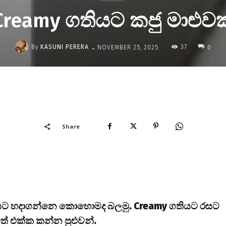
Creamy ගතියට කජු මාළුවක
-
By
KASUNI PERERA
37
NOVEMBER 25, 2025
0
Share
රසට හදාගන්නෙ කොහොමද බලමු. Creamy ගතියට රසට
ෑමත් එක්ක කන්න පුළුවන්.