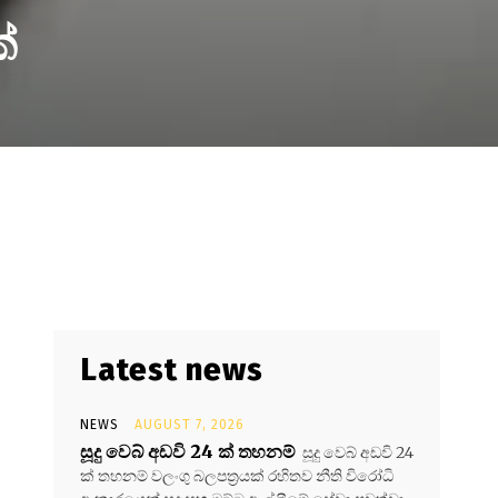
්
Latest news
NEWS
AUGUST 7, 2026
සූදු වෙබ් අඩවි 24 ක් තහනම්
සූදු වෙබ් අඩවි 24
ක් තහනම් වලංගු බලපත්‍රයක් රහිතව නීති විරෝධි