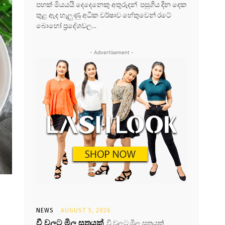
පහක් මියයයි දෙදෙනෙකු අතුරුදන් පසුගිය දින දෙක
තුළ ඇද හැලුණු අධික වර්ෂාව හේතුවෙන් රටේ
බොහෝ ප්‍රදේශවල...
- Advertisement -
NEWS
AUGUST 5, 2026
වී වලට මිල සූත්‍රයක්
වී වලට මිල සූත්‍රයක්