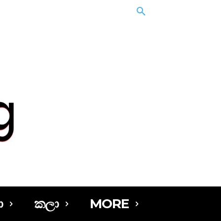
ා
කලා
MORE