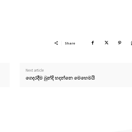
Share
Next article
ගෙදරදීම බුන්දි හදන්නෙ මෙහෙමයි