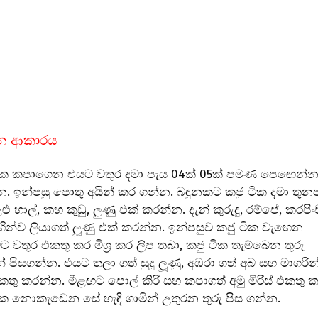
දන ආකාරය
ික කපාගෙන එයට වතුර දමා පැය 04ක් 05ක් පමණ පෙඟෙන්
න. ඉන්පසු පොතු අයින් කර ගන්න. බඳුනකට කජු ටික දමා තු
උළු හාල්, කහ කුඩු, ලුණු එක් කරන්න. දැන් කුරුදු, රම්පේ, කරපිං
හින්ව ලියාගත් ලූණු එක් කරන්න. ඉන්පසුව කජු ටික වැහෙන
ට වතුර එකතු කර මිශ්‍ර කර ලිප තබා, කජු ටික තැම්බෙන තුරු
් පිසගන්න. එයට තලා ගත් සුදු ලූණු, අඹරා ගත් අබ සහ මාගරින
කතු කරන්න. මීළඟට පොල් කිරි සහ කපාගත් අමු මිරිස් එකතු ක
ික නොකැඩෙන සේ හැඳි ගාමින් උතුරන තුරු පිස ගන්න.