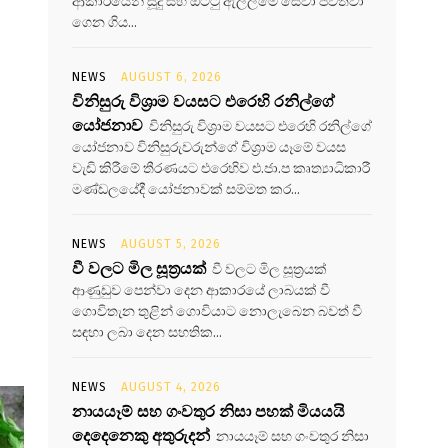
ආකාරයෙන් සූදු සහ ඔට්ටු ඇල්ලීමේ සේවා පවත්වා
ගෙන ගිය...
NEWS
AUGUST 6, 2026
විනිසුරු විශ්‍රාම වයසට එරෙහි රනිල්ගේ
යෝජනාව
විනිසුරු විශ්‍රාම වයසට එරෙහි රනිල්ගේ
යෝජනාව විනිසුරුවරුන්ගේ විශ්‍රාම යෑමේ වයස
වැඩි කිරීමේ තීරණයට එරෙහිව එ.ජා.ප කෘත්‍යාධිකාරී
මණ්ඩලයේදී යෝජනාවක් සම්මත කර...
NEWS
AUGUST 5, 2026
වී වලට මිල සූත්‍රයක්
වී වලට මිල සූත්‍රයක්
ආණුඩුව පෙන්වා දෙන ආකාරයේ ලාබයක් වී
ගොවිතැන තුළින් ගොවියාට නොලැබෙන බවත් වී
සඳහා ලබා දෙන සහතික...
NEWS
AUGUST 4, 2026
නායයෑම් සහ ගංවතුර නිසා පහක් මියයයි
දෙදෙනෙකු අතුරුදන්
නායයෑම් සහ ගංවතුර නිසා