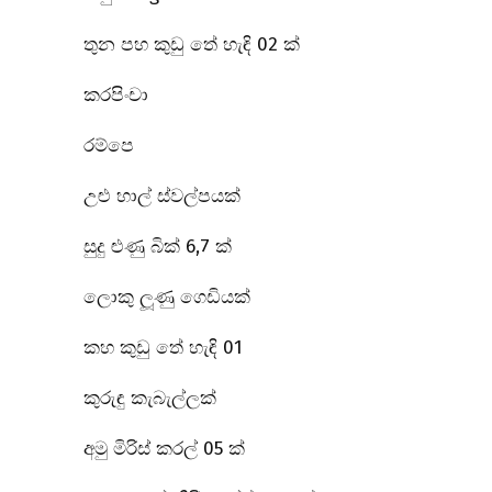
තුන පහ කුඩු තේ හැඳි 02 ක්
කරපිංචා
රම්පෙ
උළු හාල් ස්වල්පයක්
සුදු ළුණු බික් 6,7 ක්
ලොකු ලූණු ගෙඩියක්
කහ කුඩු තේ හැඳි 01
කුරුඳු කැබැල්ලක්
අමු මිරිස් කරල් 05 ක්