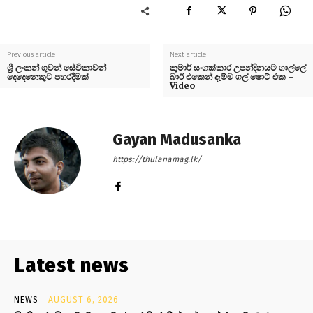
Previous article
Next article
ශ්‍රී ලංකන් ගුවන් සේවිකාවන්
කුමාර් සංගක්කාර උපන්දිනයට ගාල්ලේ
දෙදෙනෙකුට පහරදීමක්
බාර් එකෙන් දැම්ම ගල් ෂොට් එක –
Video
Gayan Madusanka
https://thulanamag.lk/
Latest news
NEWS
AUGUST 6, 2026