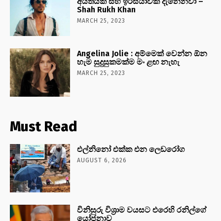
අයිතියක් සහ ඉරිසියාවක් දැනෙනවා –
Shah Rukh Khan
MARCH 25, 2023
Angelina Jolie : අම්මෙක් වෙන්න ඕන
හැම සුදුසුකමක්ම මං ළඟ නැහැ
MARCH 25, 2023
Must Read
එල්නිනෝ එක්ක එන ලෙඩරෝග
AUGUST 6, 2026
විනිසුරු විශ්‍රාම වයසට එරෙහි රනිල්ගේ
යෝජනාව