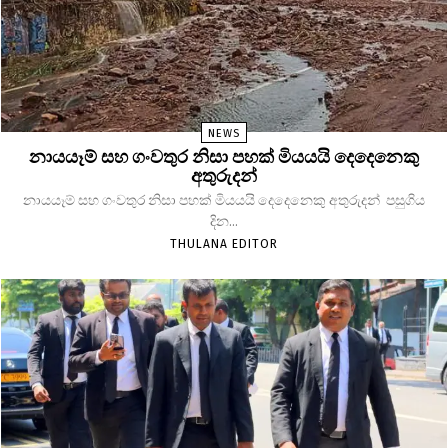
NEWS
නායයෑම් සහ ගංවතුර නිසා පහක් මියයයි දෙදෙනෙකු
අතුරුදන්
නායයෑම් සහ ගංවතුර නිසා පහක් මියයයි දෙදෙනෙකු අතුරුදන් පසුගිය
දින...
THULANA EDITOR