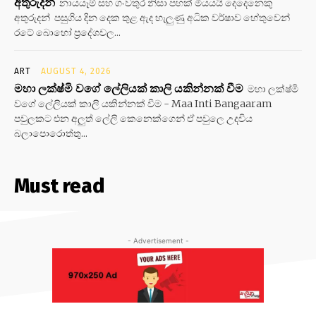
අතුරුදන්
නායයෑම් සහ ගංවතුර නිසා පහක් මියයයි දෙදෙනෙකු
අතුරුදන් පසුගිය දින දෙක තුළ ඇද හැලුණු අධික වර්ෂාව හේතුවෙන්
රටේ බොහෝ ප්‍රදේශවල...
ART
AUGUST 4, 2026
මහා ලක්ෂ්මි වගේ ලේලියක් කාලි යකින්නක් වීම
මහා ලක්ෂ්මි
වගේ ලේලියක් කාලි යකින්නක් වීම - Maa Inti Bangaaram
පවුලකට එන අලුත් ලේලි කෙනෙක්ගෙන් ඒ පවුලෙ උදවිය
බලාපොරොත්තු...
Must read
- Advertisement -