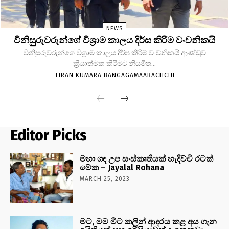
NEWS
විනිසුරුවරුන්ගේ විශ්‍රාම කාලය දිර්ඝ කිරිම වංචනිකයි
විනිසුරුවරුන්ගේ විශ්‍රාම කාලය දිර්ඝ කිරිම වංචනිකයි ආණ්ඩුව
ක්‍රියාත්මක කිරිමට නියමිත...
TIRAN KUMARA BANGAGAMAARACHCHI
Editor Picks
මහා ගඳ උප සංස්කෘතියක් හැදිච්චි රටක්
මේක – Jayalal Rohana
MARCH 25, 2023
මට, මම මීට කලින් ආදරය කළ අය ගැන