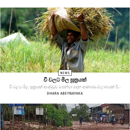
NEWS
වී වලට මිල සූත්‍රයක්
වී වලට මිල සූත්‍රයක් ආණුඩුව පෙන්වා දෙන ආකාරයේ ලාබයක් වී...
DHARA ABEYNAYAKA