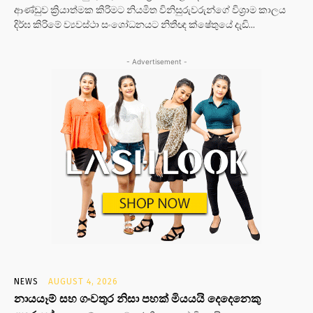
ආණ්ඩුව ක්‍රියාත්මක කිරිමට නියමිත විනිසුරුවරුන්ගේ විශ්‍රාම කාලය
දිර්ඝ කිරිමේ ව්‍යවස්ථා සංශෝධනයට නිතීඥ ක්ෂේතුයේ දැඩි...
- Advertisement -
NEWS
AUGUST 4, 2026
නායයෑම් සහ ගංවතුර නිසා පහක් මියයයි දෙදෙනෙකු