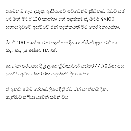
එමෙනම ඇය දකුණු ආසියාවේ වේගවත්ම ක්‍රීඩිකාව බවට පත්
වෙමින් මීටර් 100 කාන්තා රන් පදක්කමත්, මීටර් 4×100
සහාය දිවීමේ ඉසව්වේ රන් පදක්කමත් මීට පෙර දිනාගත්තා.
මීටර් 100 කාන්තා රන් පදක්කම දිනා ගනිමින් ඇය වාර්තා
කළ කාලය තප්පර 11.53ක්.
කාන්තා තරගයේ දී ශ්‍රී ලංකා ක්‍රීඩිකාවන් තත්පර 44.70කින් සිය
ඉසව්ව අවසන්කර රන් පදක්කම දිනාගත්තා.
ඒ අනුව මෙම ශූරතාවලියේදී ත්‍රිත්ව රන් පදක්කම් දිනා
ගැනීමට සෆියා යාමික් සමත් විය.