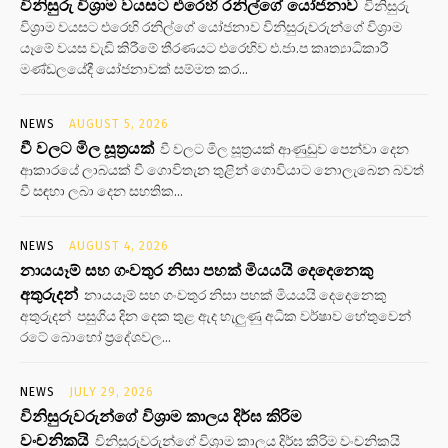
විනිසුරු විශ්‍රාම වයසට එරෙහි රනිල්ගේ යෝජනාව
විනිසුරු
විශ්‍රාම වයසට එරෙහි රනිල්ගේ යෝජනාව විනිසුරුවරුන්ගේ විශ්‍රාම
යෑමේ වයස වැඩි කිරීමේ තීරණයට එරෙහිව එ.ජා.ප කෘත්‍යාධිකාරී
මණ්ඩලයේදී යෝජනාවක් සම්මත කර...
NEWS
AUGUST 5, 2026
වී වලට මිල සූත්‍රයක්
වී වලට මිල සූත්‍රයක් ආණුඩුව පෙන්වා දෙන
ආකාරයේ ලාබයක් වී ගොවිතැන තුළින් ගොවියාට නොලැබෙන බවත්
වී සඳහා ලබා දෙන සහතික...
NEWS
AUGUST 4, 2026
නායයෑම් සහ ගංවතුර නිසා පහක් මියයයි දෙදෙනෙකු
අතුරුදන්
නායයෑම් සහ ගංවතුර නිසා පහක් මියයයි දෙදෙනෙකු
අතුරුදන් පසුගිය දින දෙක තුළ ඇද හැලුණු අධික වර්ෂාව හේතුවෙන්
රටේ බොහෝ ප්‍රදේශවල...
NEWS
JULY 29, 2026
විනිසුරුවරුන්ගේ විශ්‍රාම කාලය දිර්ඝ කිරිම
වංචනිකයි
විනිසුරුවරුන්ගේ විශ්‍රාම කාලය දිර්ඝ කිරිම වංචනිකයි