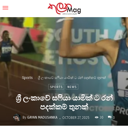
Sports
ශ්‍රී ලංකාවේ සෆියා යාමික් ට රන් පදක්කම් තුනක්
SPORTS
NEWS
ශ්‍රී ලංකාවේ සෆියා යාමික් ට රන්
පදක්කම් තුනක්
-
By
GAYAN MADUSANKA
30
OCTOBER 27, 2025
0