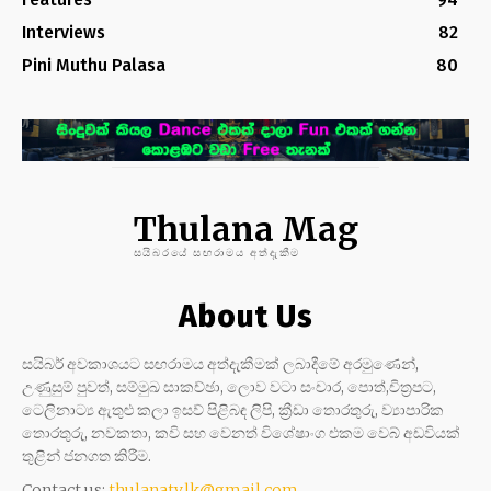
Interviews
82
Pini Muthu Palasa
80
Thulana Mag
සයිබරයේ සඟරාමය අත්දැකීම
About Us
සයිබර් අවකාශයට සඟරාමය අත්දැකීමක් ලබාදීමේ අරමුණෙන්,
උණුසුම් පුවත්, සම්මුඛ සාකච්ඡා, ලොව වටා සංචාර, පොත්,චිත්‍රපට,
ටෙලිනාට්‍ය ඇතුළු කලා ඉසව් පිළිබඳ ලිපි, ක්‍රීඩා තොරතුරු, ව්‍යාපාරික
තොරතුරු, නවකතා, කවි සහ වෙනත් විශේෂාංග එකම වෙබ් අඩවියක්
තුළින් ජනගත කිරීම.
Contact us:
thulanatv.lk@gmail.com