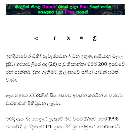
ඉන්දියාවේ රංචිහිදී පැවැත්වෙන 4 වන දකුණු ආසියානු මලල
ක්‍රීඩා ශූරතාවලියේ අද (26) පැවති කාන්තා මීටර් 200 ඉසව්වේ
රන් පදක්කම දිනා ගැනීමට ශ්‍රී ලංකාවේ සෆියා යාමික් සමත්
වුණා.
ඇය තප්පර 23.58කින් සිය ඉසව්ව අවසන් කරමින් නව තරග
වාර්තාවක් පිහිටුවනු ලැබුවා.
එහිදී ඇය බිඳ හෙළණු ලැබුවේ මීට වසර 27කට පෙර 1998
වසරේ දී ඉන්දියාවේ P.T ඌෂා පිහිටුවා තිබූ තරග වාර්තාවයි.