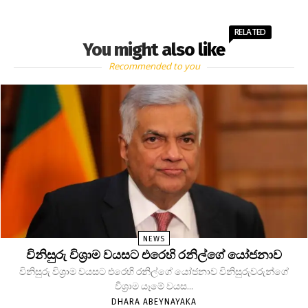
RELATED
You might also like
Recommended to you
NEWS
විනිසුරු විශ්‍රාම වයසට එරෙහි රනිල්ගේ යෝජනාව
විනිසුරු විශ්‍රාම වයසට එරෙහි රනිල්ගේ යෝජනාව විනිසුරුවරුන්ගේ
විශ්‍රාම යෑමේ වයස...
DHARA ABEYNAYAKA