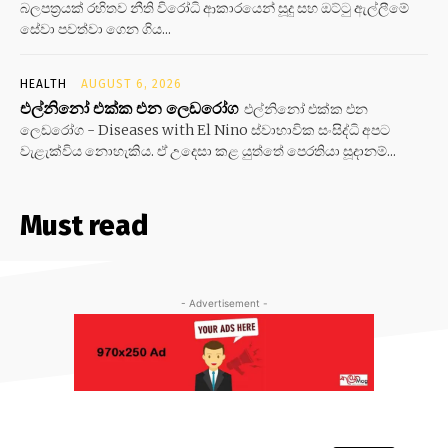
බලපත්‍රයක් රහිතව නීති විරෝධි ආකාරයෙන් සූදු සහ ඔට්ටු ඇල්ලීමේ
සේවා පවත්වා ගෙන ගිය...
HEALTH
AUGUST 6, 2026
එල්නිනෝ එක්ක එන ලෙඩරෝග
එල්නිනෝ එක්ක එන
ලෙඩරෝග - Diseases with El Nino ස්වාභාවික සංසිද්ධි අපට
වැළැක්විය නොහැකිය. ඒ උදෙසා කළ යුත්තේ පෙරතියා සූදානම්...
Must read
- Advertisement -