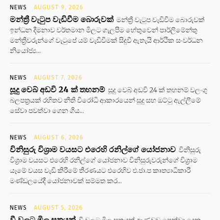
NEWS
AUGUST 9, 2026
මන්ත්‍රී වැටුප වැඩිවීම බොරුවක්
මන්ත්‍රී වැටුප වැඩිවීම බොරුවක්
ඉන්ධන දීමනාව වර්තමාන මිලට ගැලපීම හේතුවෙන් පාර්ලිමේන්තු
මන්ත්‍රීවරුන්ගේ වැටුපේ යම් වැඩිවීමක් සිදුවී ඇතැයි ආර්ථික සංවර්ධන
නියෝජ්‍ය...
NEWS
AUGUST 7, 2026
සූදු වෙබ් අඩවි 24 ක් තහනම්
සූදු වෙබ් අඩවි 24 ක් තහනම් වලංගු
බලපත්‍රයක් රහිතව නීති විරෝධි ආකාරයෙන් සූදු සහ ඔට්ටු ඇල්ලීමේ
සේවා පවත්වා ගෙන ගිය...
NEWS
AUGUST 6, 2026
විනිසුරු විශ්‍රාම වයසට එරෙහි රනිල්ගේ යෝජනාව
විනිසුරු
විශ්‍රාම වයසට එරෙහි රනිල්ගේ යෝජනාව විනිසුරුවරුන්ගේ විශ්‍රාම
යෑමේ වයස වැඩි කිරීමේ තීරණයට එරෙහිව එ.ජා.ප කෘත්‍යාධිකාරී
මණ්ඩලයේදී යෝජනාවක් සම්මත කර...
NEWS
AUGUST 5, 2026
වී වලට මිල සූත්‍රයක්
වී වලට මිල සූත්‍රයක් ආණුඩුව පෙන්වා දෙන