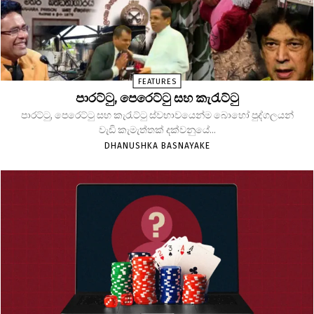
FEATURES
පාරට්ටු, පෙරෙට්ටු සහ කැරැට්ටු
පාරට්ටු, පෙරෙට්ටු සහ කැරැට්ටු ස්වභාවයෙන්ම බොහෝ පුද්ගලයන්
වැඩි කැමැත්තක් දක්වනුයේ...
DHANUSHKA BASNAYAKE