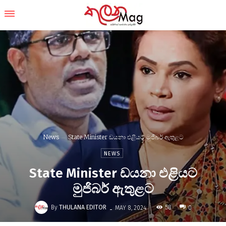
News
State Minister ඩයනා එළියට මුජිබර් ඇතුළට
NEWS
State Minister ඩයනා එළියට
මුජිබර් ඇතුළට
-
By
THULANA EDITOR
58
MAY 8, 2024
0