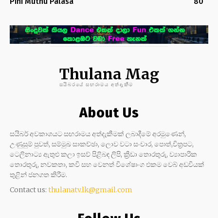
Pini Muthu Palasa
80
Thulana Mag
සයිබරයේ සඟරාමය අත්දැකීම
About Us
සයිබර් අවකාශයට සඟරාමය අත්දැකීමක් ලබාදීමේ අරමුණෙන්,
උණුසුම් පුවත්, සම්මුඛ සාකච්ඡා, ලොව වටා සංචාර, පොත්,චිත්‍රපට,
ටෙලිනාට්‍ය ඇතුළු කලා ඉසව් පිළිබඳ ලිපි, ක්‍රීඩා තොරතුරු, ව්‍යාපාරික
තොරතුරු, නවකතා, කවි සහ වෙනත් විශේෂාංග එකම වෙබ් අඩවියක්
තුළින් ජනගත කිරීම.
Contact us:
thulanatv.lk@gmail.com