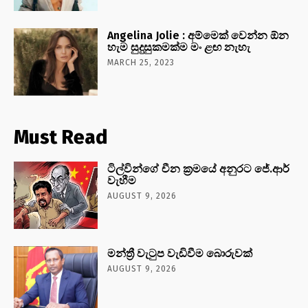
Angelina Jolie : අම්මෙක් වෙන්න ඕන
හැම සුදුසුකමක්ම මං ළඟ නැහැ
MARCH 25, 2023
Must Read
ටිල්වින්ගේ චීන ක්‍රමයේ අනුරට ජේ.ආර්
වැහීම
AUGUST 9, 2026
මන්ත්‍රී වැටුප වැඩිවීම බොරුවක්
AUGUST 9, 2026