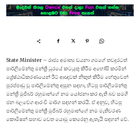
State Minister – රාජ්‍ය අමාත්‍ය ඩයනා ගමගේ තවදුරටත්
පාර්ලිමේන්තු මන්ත්‍රී ධුරයේ කටයුතු කිරීම අහෝසි කරමින්
ශ්‍රේෂ්ඨාධිකරණයෙන් රීට් ආඥාවක් නිකුත් කිරීම හේතුවෙන්
පුරප්පාඩු වූ පාර්ලිමේන්තු අසුන සඳහා, හිටපු පාර්ලිමේන්තු
මන්ත්‍රී මුජිබර් රහුමාන්ගේ නම යෝජනා කර ඇති බව සමගි
ජන බලවේග ආරංචි මාර්ග සඳහන් කරයි. ඒ අනුව, හිටපු
පාර්ලිමේන්තු මන්ත්‍රී මුජිබර් රහුමාන්ගේ නම මැතිවරණ
කොමිෂන් සභාව වෙත යොමු කෙරෙනු ඇතැයි සඳහන් වේ.