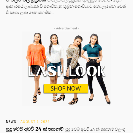
ආකාරයේ ලාබයක් වී ගොවිතැන තුළින් ගොවියාට නොලැබෙන බවත්
වී සඳහා ලබා දෙන සහතික...
- Advertisement -
NEWS
AUGUST 7, 2026
සූදු වෙබ් අඩවි 24 ක් තහනම්
සූදු වෙබ් අඩවි 24 ක් තහනම් වලංගු