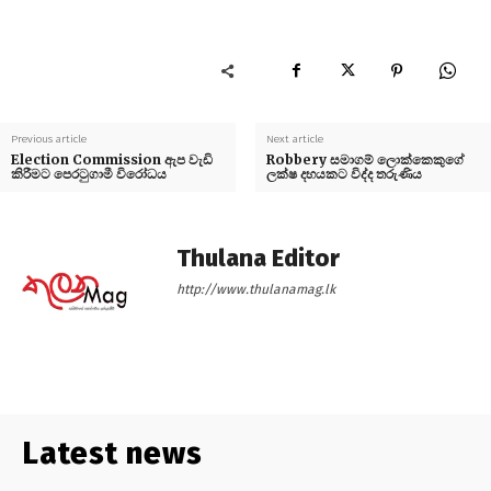
Previous article
Next article
Election Commission ඇප වැඩි
Robbery සමාගම් ලොක්කෙකුගේ
කිරීමට පෙරටුගාමී විරෝධය
ලක්ෂ දහයකට විද්ද තරුණිය
Thulana Editor
http://www.thulanamag.lk
Latest news