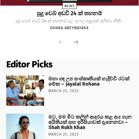
NEWS
සූදු වෙබ් අඩවි 24 ක් තහනම්
සූදු වෙබ් අඩවි 24 ක් තහනම් වලංගු බලපත්‍රයක් රහිතව නීති...
DHARA ABEYNAYAKA
Editor Picks
මහා ගඳ උප සංස්කෘතියක් හැදිච්චි රටක්
මේක – Jayalal Rohana
MARCH 25, 2023
මට, මම මීට කලින් ආදරය කළ අය ගැන
අයිතියක් සහ ඉරිසියාවක් දැනෙනවා –
Shah Rukh Khan
MARCH 25, 2023