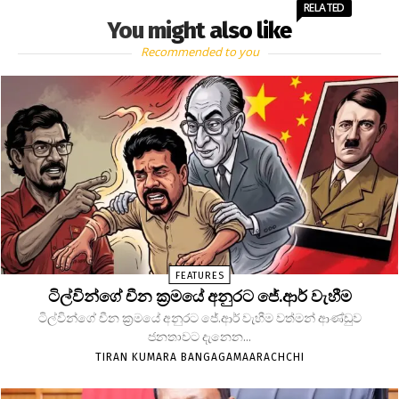
RELATED
You might also like
Recommended to you
FEATURES
ටිල්වින්ගේ චීන ක්‍රමයේ අනුරට ජේ.ආර් වැහීම
ටිල්වින්ගේ චීන ක්‍රමයේ අනුරට ජේ.ආර් වැහීම වත්මන් ආණ්ඩුව
ජනතාවට දැනෙන...
TIRAN KUMARA BANGAGAMAARACHCHI