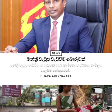
NEWS
මන්ත්‍රී වැටුප වැඩිවීම බොරුවක්
මන්ත්‍රී වැටුප වැඩිවීම බොරුවක් ඉන්ධන දීමනාව වර්තමාන මිලට
ගැලපීම හේතුවෙන්...
DHARA ABEYNAYAKA