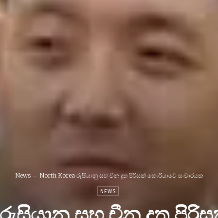
News
North Korea රුසියානු සහ චීන දූත පිරිසක් කොරියාවේ සංචාරයක
NEWS
රුසියානු සහ චීන දූත පිර