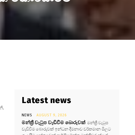
Latest news
්.
NEWS
AUGUST 9, 2026
මන්ත්‍රී වැටුප වැඩිවීම බොරුවක්
මන්ත්‍රී වැටුප
වැඩිවීම බොරුවක් ඉන්ධන දීමනාව වර්තමාන මිලට