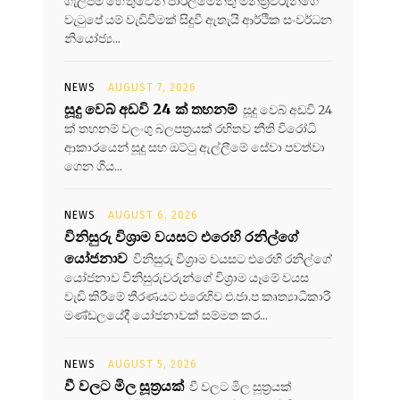
ගැලපීම හේතුවෙන් පාර්ලිමේන්තු මන්ත්‍රීවරුන්ගේ
වැටුපේ යම් වැඩිවීමක් සිදුවී ඇතැයි ආර්ථික සංවර්ධන
නියෝජ්‍ය...
NEWS
AUGUST 7, 2026
සූදු වෙබ් අඩවි 24 ක් තහනම්
සූදු වෙබ් අඩවි 24
ක් තහනම් වලංගු බලපත්‍රයක් රහිතව නීති විරෝධි
ආකාරයෙන් සූදු සහ ඔට්ටු ඇල්ලීමේ සේවා පවත්වා
ගෙන ගිය...
NEWS
AUGUST 6, 2026
විනිසුරු විශ්‍රාම වයසට එරෙහි රනිල්ගේ
යෝජනාව
විනිසුරු විශ්‍රාම වයසට එරෙහි රනිල්ගේ
යෝජනාව විනිසුරුවරුන්ගේ විශ්‍රාම යෑමේ වයස
වැඩි කිරීමේ තීරණයට එරෙහිව එ.ජා.ප කෘත්‍යාධිකාරී
මණ්ඩලයේදී යෝජනාවක් සම්මත කර...
NEWS
AUGUST 5, 2026
වී වලට මිල සූත්‍රයක්
වී වලට මිල සූත්‍රයක්