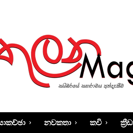
සාකච්ඡා
නවකතා
කවි
ක්‍රීඩ