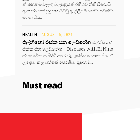
ක් තහනම් වලංගු බලපත්‍රයක් රහිතව නීති විරෝධි
ආකාරයෙන් සූදු සහ ඔට්ටු ඇල්ලීමේ සේවා පවත්වා
ගෙන ගිය...
HEALTH
AUGUST 6, 2026
එල්නිනෝ එක්ක එන ලෙඩරෝග
එල්නිනෝ
එක්ක එන ලෙඩරෝග - Diseases with El Nino
ස්වාභාවික සංසිද්ධි අපට වැළැක්විය නොහැකිය. ඒ
උදෙසා කළ යුත්තේ පෙරතියා සූදානම්...
Must read