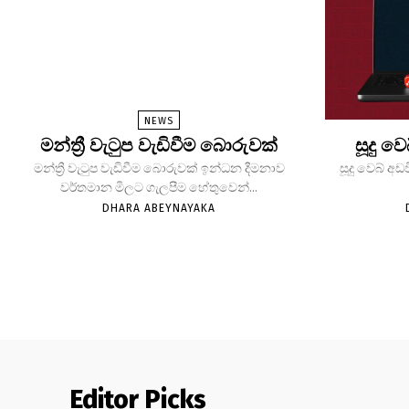
NEWS
මන්ත්‍රී වැටුප වැඩිවීම බොරුවක්
සූදු ව
මන්ත්‍රී වැටුප වැඩිවීම බොරුවක් ඉන්ධන දීමනාව
සූදු වෙබ් අඩ
වර්තමාන මිලට ගැලපීම හේතුවෙන්...
DHARA ABEYNAYAKA
Editor Picks