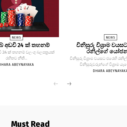
NEWS
NEWS
ෙබ් අඩවි 24 ක් තහනම්
විනිසුරු විශ්‍රාම වය
රනිල්ගේ යෝජ
වි 24 ක් තහනම් වලංගු බලපත්‍රයක්
රහිතව නීති...
විනිසුරු විශ්‍රාම වයසට එරෙහි ර
විනිසුරුවරුන්ගේ විශ්‍රාම යෑ
DHARA ABEYNAYAKA
DHARA ABEYNAYAK
Must Read