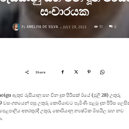
සංචාරයක
-
By
AMELIYA DE SILVA
51
JULY 29, 2023
0
Share
gu ඇතුළු රුසියානු සහ චීන දූත පිරිසක් ඊයේ (ජුලි 28) උතුරු
 වසංගතයෙන් පසු උතුරු කොරියාවට පැමිණි පළමු දූත පිරිස ලෙසින
 පෙළපාලිය අතරතුරදී උතුරු කොරියානු න්‍යෂ්ටික මිසයිල සහ නව
ා.