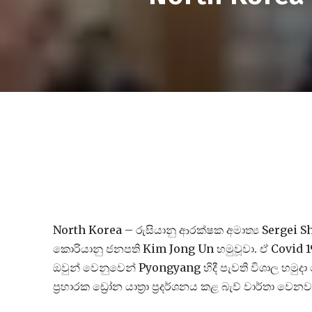
North Korea – රුසියානු ආරක්ෂක අමාත්‍ය Sergei Shoi
කොරියානු ජනපති Kim Jong Un හමුවූවා. ඒ Covid 19
ඔවුන් වෙනුවෙන් Pyongyang හිදී පැවති විශාල හමුදා
ප්‍රහාරක ඩ්‍රෝන යාත්‍රා ප්‍රදර්ශනය කළ බැව් වාර්තා වෙනව