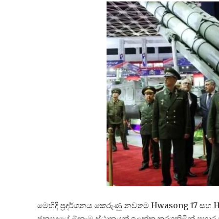
මෙහිදී ප්‍රදර්ශනය කෙරුණු නවතම Hwasong 17 සහ Hw
ජනපදයේ ඕනෑම ස්ථානයක් ඉලක්ක කරගනිමින් ප්‍රහාර එල