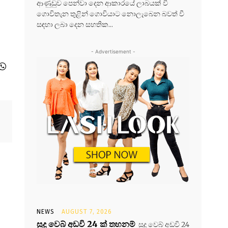
ආණුඩුව පෙන්වා දෙන ආකාරයේ ලාබයක් වී
ගොවිතැන තුළින් ගොවියාට නොලැබෙන බවත් වී
සඳහා ලබා දෙන සහතික...
- Advertisement -
NEWS
AUGUST 7, 2026
සූදු වෙබ් අඩවි 24 ක් තහනම්
සූදු වෙබ් අඩවි 24