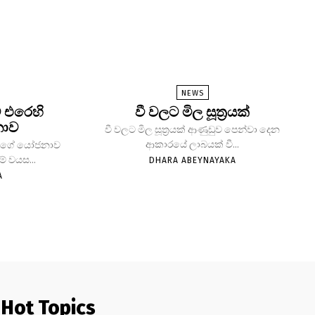
NEWS
සට එරෙහි
වී වලට මිල සූත්‍රයක්
නාව
වී වලට මිල සූත්‍රයක් ආණුඩුව පෙන්වා දෙන
ආකාරයේ ලාබයක් වී...
නිල්ගේ යෝජනාව
මේ වයස...
DHARA ABEYNAYAKA
A
Hot Topics