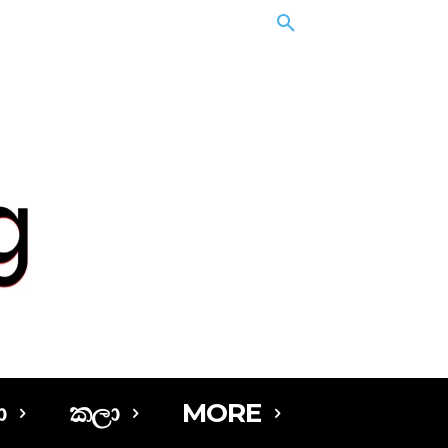
ා
කලා
MORE