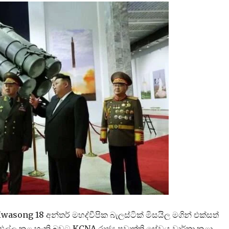
asong 18 අන්තර් මහද්වීපික බැලස්ටික් මිසයිල මගින් එක්සත්
්ල කළ හැකි බවට KCNA රාජ්‍ය ප්‍රවෘත්ති සේවය වාර්තා කළා.