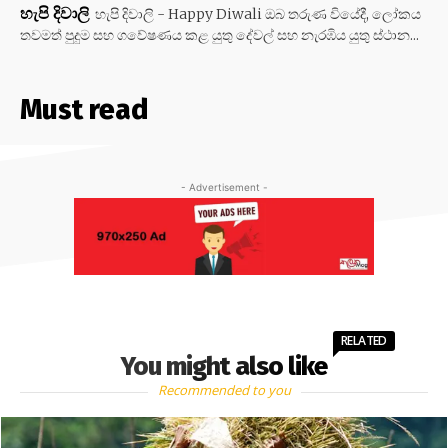
හැපි දිවාලි
හැපි දිවාලි - Happy Diwali ඔබ තරුණ වියේදී, ලෝකය
තවමත් පුදුම සහ ගවේෂණය කළ යුතු දේවල් සහ නැරඹිය යුතු ස්ථාන...
Must read
- Advertisement -
RELATED
You might also like
Recommended to you