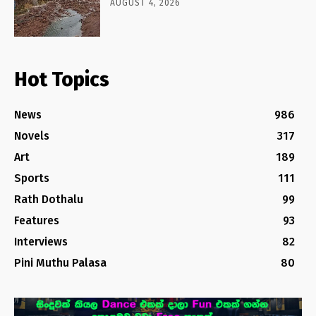
AUGUST 4, 2026
Hot Topics
News
986
Novels
317
Art
189
Sports
111
Rath Dothalu
99
Features
93
Interviews
82
Pini Muthu Palasa
80