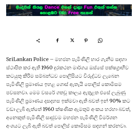
SriLankan Police – මහජන පැමිණිලි භාර ගැනීම සඳහා
ස්ථාපිත කර ඇති 1960 දුරකථන මාර්ගය ඔස්සේ පක්ෂග්‍රාහීව
කටයුතු කිරීම සම්බන්ධව පොලිසියට විරුද්ධව ලැබෙන
පැමිණිලි ප්‍රමාණය ඉහළ ගොස් ඇතැයි පොලිස් කොමිසම
පවසනවා. මෙම වසරේ ගතවූ කාලය ඇතුළත එසේ ලැබුණු
පැමිණිලි ප්‍රමාණය දසදහස ඉක්මවා ඇති බවත් ඉන් 90% කට
වඩා ලැබී ඇත්තේ 1960 ක්ෂණික ඇමතුම් අංකය හරහා බවත්,
අනෙකුත් පැමිණිලි සෘජුවම මහජන පැමිණිලි විමර්ශන
අංශයට ලැබී ඇති බවත් පොලිස් කොමිසම සඳහන් කරනවා.