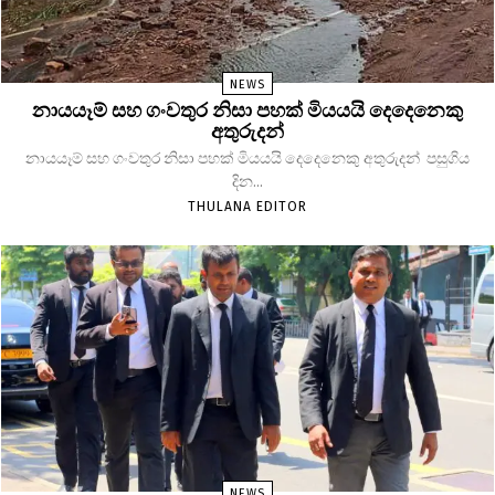
NEWS
නායයෑම් සහ ගංවතුර නිසා පහක් මියයයි දෙදෙනෙකු
අතුරුදන්
නායයෑම් සහ ගංවතුර නිසා පහක් මියයයි දෙදෙනෙකු අතුරුදන් පසුගිය
දින...
THULANA EDITOR
NEWS