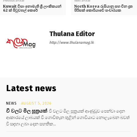
Previous article
Next article
Kuwait වීසා නොමැති ශ්‍රී ලාංකිකයන්
North Korea රුසියානු සහ චීන දූත
62 ක් පිටුවහල් කෙරේ
පිරිසක් කොරියාවේ සංචාරයක
Thulana Editor
http://www.thulanamag.lk
Latest news
NEWS
AUGUST 5, 2026
වී වලට මිල සූත්‍රයක්
වී වලට මිල සූත්‍රයක් ආණුඩුව පෙන්වා දෙන
ආකාරයේ ලාබයක් වී ගොවිතැන තුළින් ගොවියාට නොලැබෙන බවත්
වී සඳහා ලබා දෙන සහතික...