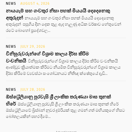
NEWS
AUGUST 4, 2026
නායයෑම් සහ ගංවතුර නිසා පහක් මියයයි දෙදෙනෙකු
අතුරුදන්
නායයෑම් සහ ගංවතුර නිසා පහක් මියයයි දෙදෙනෙකු
අතුරුදන් පසුගිය දින දෙක තුළ ඇද හැලුණු අධික වර්ෂාව හේතුවෙන්
රටේ බොහෝ ප්‍රදේශවල...
NEWS
JULY 29, 2026
විනිසුරුවරුන්ගේ විශ්‍රාම කාලය දිර්ඝ කිරිම
වංචනිකයි
විනිසුරුවරුන්ගේ විශ්‍රාම කාලය දිර්ඝ කිරිම වංචනිකයි
ආණ්ඩුව ක්‍රියාත්මක කිරිමට නියමිත විනිසුරුවරුන්ගේ විශ්‍රාම කාලය
දිර්ඝ කිරිමේ ව්‍යවස්ථා සංශෝධනයට නිතීඥ ක්ෂේතුයේ දැඩි...
NEWS
JULY 28, 2026
ඕස්ට්‍රේලියානු පුරවැසි ශ්‍රී ලාංකික තරුණයා මාස තුනක්
හිරේ
ඕස්ට්‍රේලියානු පුරවැසි ශ්‍රී ලාංකික තරුණයා මාස තුනක් හිරේ
ඕස්ට්‍රේලියාවේ බ්‍රිස්බන් නුවර දුම්රියක් තුළ ගමන් ගත් මඟියකුගේ හිසට
බෝතලයකින් පහර දීමේ...
- Advertisement -