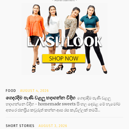
FOOD
AUGUST 4, 2026
ගෙදරදිම පැණි වළලු හදාගන්න විදිහ
ගෙදරදිම පැණි වළලු
හදාගන්නෙ විදිහ - homemade sweets සිංහල දෙමළ මේ හැමෝම
අතරෙ ජනප්‍රිය කවුරුත් කන්න ආස රස කැවිල්ලක් තමයි...
SHORT STORIES
AUGUST 3, 2026