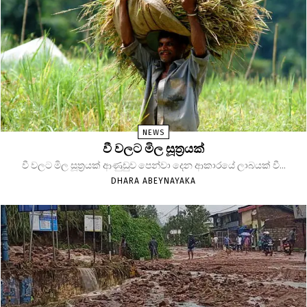
NEWS
වී වලට මිල සූත්‍රයක්
වී වලට මිල සූත්‍රයක් ආණුඩුව පෙන්වා දෙන ආකාරයේ ලාබයක් වී...
DHARA ABEYNAYAKA