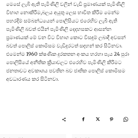
මෙසේ ලැබී ඇති පැමිණිලි වලින් වැඩි ප්‍රමාණයක් පැමිණිලි
විභාග නොකිරීම,බලය අයුතු ලෙස භාවිත කිරීම මෙන්ම
පහරදීම් සම්බන්ධයෙන් පොලිසියට එරෙහිව ලැබී ඇති
පැමිණිලි බවත් එයින් පැමිණිලි දෙදහසකට ආසන්න
ප්‍රමාණයක් මේ වන විට විභාග කොට විසඳුම් ලබාදී අවසන්
බවත් පොලිස් කොමිසම වැඩිදුරටත් සඳහන් කර සිටිනවා.
එමෙන්ම 1960 ක්ෂණික දුරකතන අංකය හරහා පැය 24 පුරා
පොලිසියේ අනීතික ක්‍රියාවලට එරෙහිව පැමිණිලි කිරීමට
ජනතාවට අවකාශය පවතින බව ජාතික පොලිස් කොමිසම
අවධාරණය කර සිටිනවා.