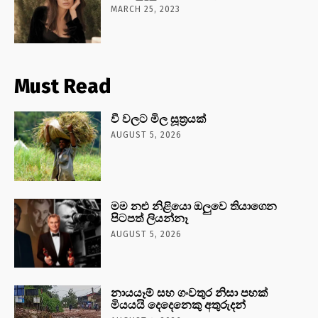
MARCH 25, 2023
Must Read
වී වලට මිල සූත්‍රයක්
AUGUST 5, 2026
මම නළු නිළියො ඔලුවෙ තියාගෙන
පිටපත් ලියන්නෑ
AUGUST 5, 2026
නායයෑම් සහ ගංවතුර නිසා පහක්
මියයයි දෙදෙනෙකු අතුරුදන්