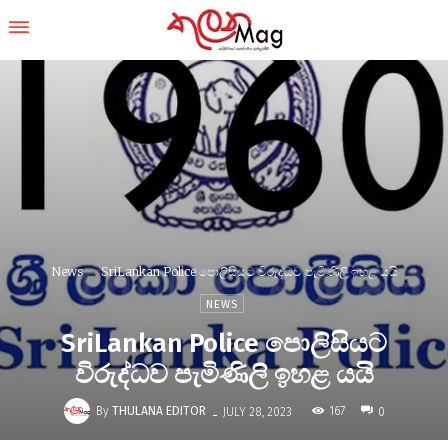
News
SriLankan Police පොලිසියට විරුද්ධව පැමිණිලි ඉහළ යයි
NEWS
SriLankan Police පොලිසියට
විරුද්ධව පැමිණිලි ඉහළ යයි
-
By
THULANA EDITOR
167
JULY 28, 2023
0