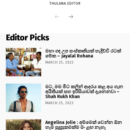
THULANA EDITOR
Editor Picks
මහා ගඳ උප සංස්කෘතියක් හැදිච්චි රටක්
මේක – Jayalal Rohana
MARCH 25, 2023
මට, මම මීට කලින් ආදරය කළ අය ගැන
අයිතියක් සහ ඉරිසියාවක් දැනෙනවා –
Shah Rukh Khan
MARCH 25, 2023
Angelina Jolie : අම්මෙක් වෙන්න ඕන
හැම සුදුසුකමක්ම මං ළඟ නැහැ