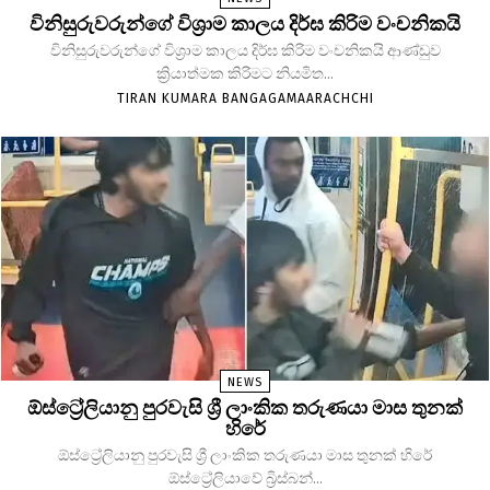
විනිසුරුවරුන්ගේ විශ්‍රාම කාලය දිර්ඝ කිරිම වංචනිකයි
විනිසුරුවරුන්ගේ විශ්‍රාම කාලය දිර්ඝ කිරිම වංචනිකයි ආණ්ඩුව
ක්‍රියාත්මක කිරිමට නියමිත...
TIRAN KUMARA BANGAGAMAARACHCHI
NEWS
ඕස්ට්‍රේලියානු පුරවැසි ශ්‍රී ලාංකික තරුණයා මාස තුනක්
හිරේ
ඕස්ට්‍රේලියානු පුරවැසි ශ්‍රී ලාංකික තරුණයා මාස තුනක් හිරේ
ඕස්ට්‍රේලියාවේ බ්‍රිස්බන්...