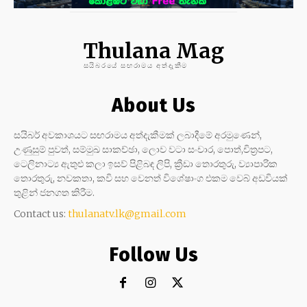
Thulana Mag
සයිබරයේ සඟරාමය අත්දැකීම
About Us
සයිබර් අවකාශයට සඟරාමය අත්දැකීමක් ලබාදීමේ අරමුණෙන්,
උණුසුම් පුවත්, සම්මුඛ සාකච්ඡා, ලොව වටා සංචාර, පොත්,චිත්‍රපට,
ටෙලිනාට්‍ය ඇතුළු කලා ඉසව් පිළිබඳ ලිපි, ක්‍රීඩා තොරතුරු, ව්‍යාපාරික
තොරතුරු, නවකතා, කවි සහ වෙනත් විශේෂාංග එකම වෙබ් අඩවියක්
තුළින් ජනගත කිරීම.
Contact us:
thulanatv.lk@gmail.com
Follow Us