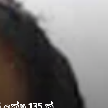
 ලක්ෂ 135 ක්