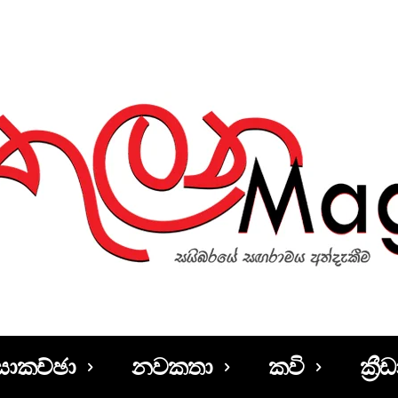
සාකච්ඡා
නවකතා
කවි
ක්‍රීඩ