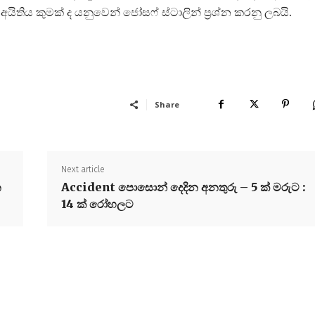
ිතිය කුමක් ද යනුවෙන් ජෝසෆ් ස්ටාලින් ප්‍රශ්න කරනු ලබයි.
Share
Next article
න
Accident පොසොන් දෙදින අනතුරු – 5 ක් මරුට :
14 ක් රෝහලට