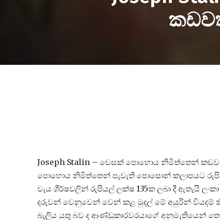
කඩවත
Joseph Stalin – වෙසක් පොහොය නිමිත්තෙන් කඩවත
පොහොය නිමිත්තෙන් පැවැති පොසොන් කලාපයට රුපියල
වැය ශීර්ෂවලින් රුපියල් ලක්ෂ 135ක ලබා දී ඇතැයි ල
දරුවන් වෙනුවෙන් වෙන් කළ මුදල් මේ අයුරින් වියද
බැලිය යුතු බව ද ආණ්ඩුකාරවරයාගේ අනුමැතියෙන් තො