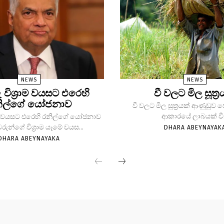
NEWS
NEWS
ු විශ්‍රාම වයසට එරෙහි
වී වලට මිල සූත්‍ර
ිල්ගේ යෝජනාව
වී වලට මිල සූත්‍රයක් ආණුඩුව
ආකාරයේ ලාබයක් වී.
්‍රාම වයසට එරෙහි රනිල්ගේ යෝජනාව
වරුන්ගේ විශ්‍රාම යෑමේ වයස...
DHARA ABEYNAYAK
DHARA ABEYNAYAKA