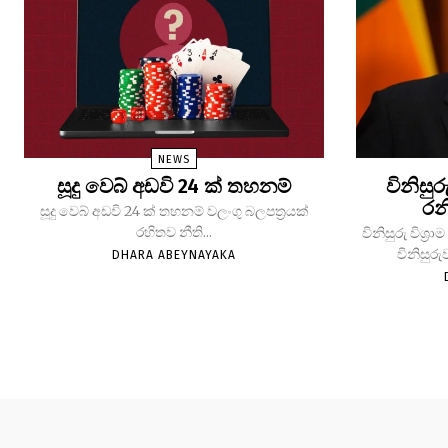
NEWS
සූදු වෙබ් අඩවි 24 ක් තහනම්
විනිසුර
රන
සූදු වෙබ් අඩවි 24 ක් තහනම් වලංගු බලපත්‍රයක්
රහිතව නීති...
විනිසුරු විශ
විනිසුරු
DHARA ABEYNAYAKA