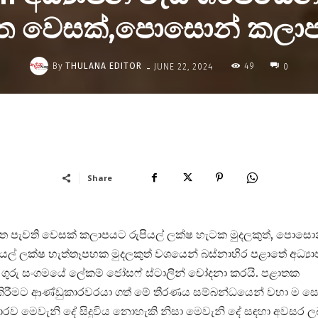
 වෙසක්,පොසොන් කලා
-
By
THULANA EDITOR
49
JUNE 22, 2024
0
Share
 පැවති වෙසක් කලාපයට රුපියල් ලක්ෂ හැටක මුදලකුත්, පොසො
් ලක්ෂ හැත්තෑපහක මුදලකුත් වශයෙන් බස්නාහිර පළාතේ අධ්‍ය
ංකා ගුරු සංගමයේ ලේකම් ජෝසෆ් ස්ටාලින් චෝදනා කරයි. පළාතක
ම් කිරීමට ආණ්ඩුකාරවරයා ගත් මේ තීරණය සම්බන්ධයෙන් වහා ම ස
රව මෙවැනි දේ සිදුවිය නොහැකි නිසා මෙවැනි දේ සඳහා අවසර ල