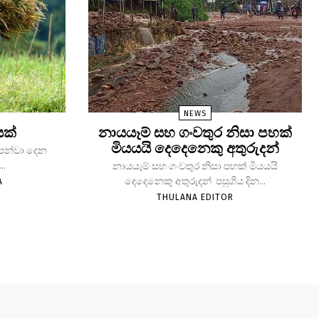
NEWS
යක්
නායයෑම් සහ ගංවතුර නිසා පහක්
මියයයි දෙදෙනෙකු අතුරුදන්
 පෙන්වා දෙන
..
නායයෑම් සහ ගංවතුර නිසා පහක් මියයයි
දෙදෙනෙකු අතුරුදන් පසුගිය දින...
A
THULANA EDITOR