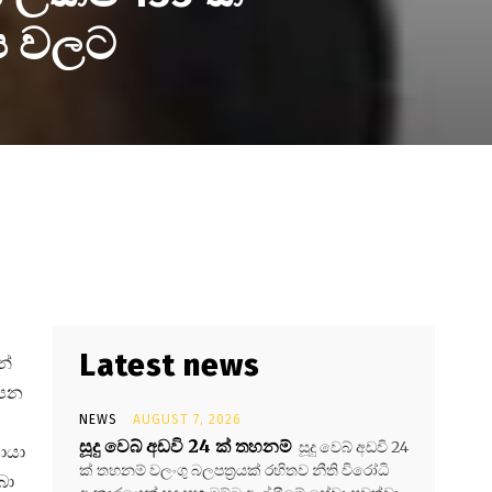
ප වලට
Latest news
න්
ාපන
NEWS
AUGUST 7, 2026
සූදු වෙබ් අඩවි 24 ක් තහනම්
සූදු වෙබ් අඩවි 24
ොයා
ක් තහනම් වලංගු බලපත්‍රයක් රහිතව නීති විරෝධි
බා