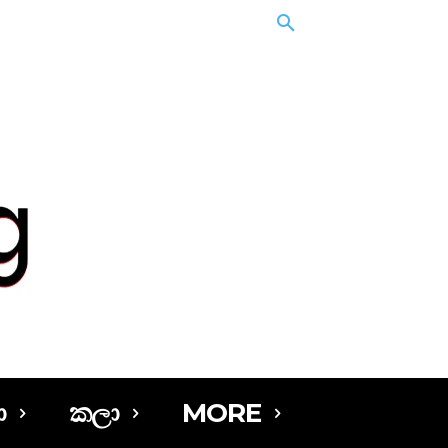
ා
කලා
MORE