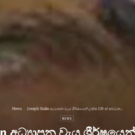
News
Joseph Stalin අධ්‍යාපන වැය ශීර්ෂයෙන් ලක්ෂ 135 ක් කඩවත...
NEWS
in අධ්‍යාපන වැය ශීර්ෂයෙන්