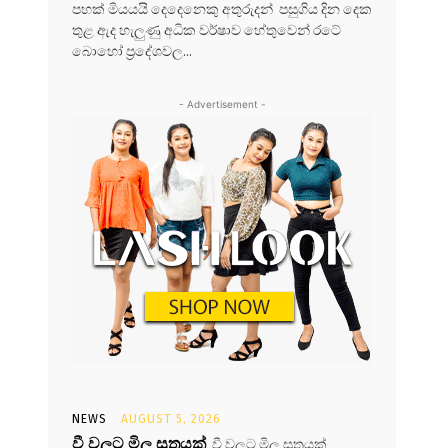
පහක් මියයයි දෙදෙනෙකු අතුරුදන් පසුගිය දින දෙක
තුළ ඇද හැලුණු අධික වර්ෂාව හේතුවෙන් රටේ
බොහෝ ප්‍රදේශවල...
- Advertisement -
NEWS
AUGUST 5, 2026
වී වලට මිල සූත්‍රයක්
වී වලට මිල සූත්‍රයක්