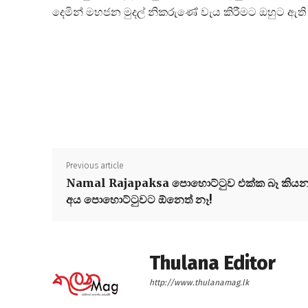
දෙමින් මහජන මුදල් නිකරුණේ වැය කිරීමට ඔහුට ඇති අය
Previous article
Namal Rajapaksa පොහොට්ටුව එක්ක බෑ කිය
අය පොහොට්ටුවට ඕනෙත් නෑ!
Thulana Editor
http://www.thulanamag.lk