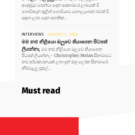
ආණුඩුව පෙන්වා දෙන ආකාරයේ ලාබයක් වී
ගොවිතැන තුළින් ගොවියාට නොලැබෙන බවත් වී
සඳහා ලබා දෙන සහතික...
INTERVIEWS
AUGUST 5, 2026
මම නළු නිළියො ඔලුවෙ තියාගෙන පිටපත්
ලියන්නෑ
මම නළු නිළියො ඔලුවෙ තියාගෙන
පිටපත් ලියන්නෑ - Christopher Nolan සිනමාවට
නව අර්ථකථනයක් ලබා දුන් ඔහු ලෝක සිනමාවේ
නිම්වළලු පුළුල්...
Must read