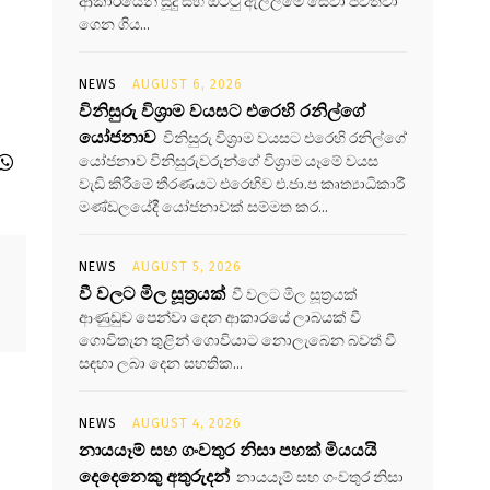
ආකාරයෙන් සූදු සහ ඔට්ටු ඇල්ලීමේ සේවා පවත්වා
ගෙන ගිය...
NEWS
AUGUST 6, 2026
විනිසුරු විශ්‍රාම වයසට එරෙහි රනිල්ගේ
යෝජනාව
විනිසුරු විශ්‍රාම වයසට එරෙහි රනිල්ගේ
යෝජනාව විනිසුරුවරුන්ගේ විශ්‍රාම යෑමේ වයස
වැඩි කිරීමේ තීරණයට එරෙහිව එ.ජා.ප කෘත්‍යාධිකාරී
මණ්ඩලයේදී යෝජනාවක් සම්මත කර...
NEWS
AUGUST 5, 2026
වී වලට මිල සූත්‍රයක්
වී වලට මිල සූත්‍රයක්
ආණුඩුව පෙන්වා දෙන ආකාරයේ ලාබයක් වී
ගොවිතැන තුළින් ගොවියාට නොලැබෙන බවත් වී
සඳහා ලබා දෙන සහතික...
NEWS
AUGUST 4, 2026
නායයෑම් සහ ගංවතුර නිසා පහක් මියයයි
දෙදෙනෙකු අතුරුදන්
නායයෑම් සහ ගංවතුර නිසා