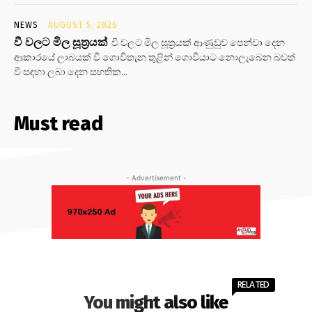
NEWS
AUGUST 5, 2026
වී වලට මිල සූත්‍රයක්
වී වලට මිල සූත්‍රයක් ආණුඩුව පෙන්වා දෙන
ආකාරයේ ලාබයක් වී ගොවිතැන තුළින් ගොවියාට නොලැබෙන බවත්
වී සඳහා ලබා දෙන සහතික...
Must read
- Advertisement -
RELATED
You might also like