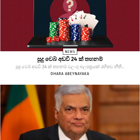
NEWS
සූදු වෙබ් අඩවි 24 ක් තහනම්
සූදු වෙබ් අඩවි 24 ක් තහනම් වලංගු බලපත්‍රයක් රහිතව නීති...
DHARA ABEYNAYAKA