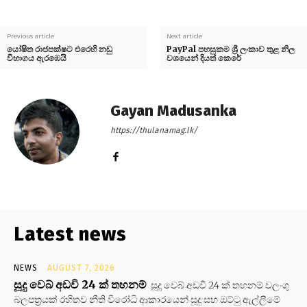
Previous article
Next article
යෝෂිත රාජපක්ෂට එරෙහි නඩු
PayPal පහසුකම ශ්‍රී ලංකාව තුළ නිල
විභාගය ඇරඹෙයි
වශයෙන් දියත් කෙරේ
Gayan Madusanka
https://thulanamag.lk/
Latest news
NEWS
AUGUST 7, 2026
සූදු වෙබ් අඩවි 24 ක් තහනම්
සූදු වෙබ් අඩවි 24 ක් තහනම් වලංගු
බලපත්‍රයක් රහිතව නීති විරෝධි ආකාරයෙන් සූදු සහ ඔට්ටු ඇල්ලීමේ