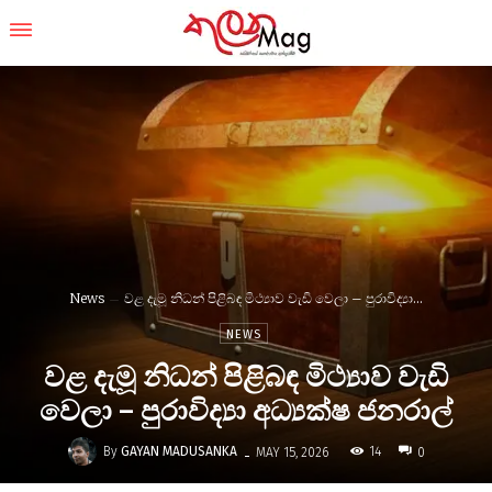
News
වළ දැමූ නිධන් පිළිබඳ මිථ්‍යාව වැඩි වෙලා – පුරාවිද්‍යා...
NEWS
වළ දැමූ නිධන් පිළිබඳ මිථ්‍යාව වැඩි
වෙලා – පුරාවිද්‍යා අධ්‍යක්ෂ ජනරාල්
-
By
GAYAN MADUSANKA
14
MAY 15, 2026
0