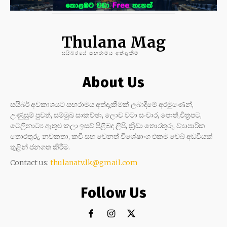
Thulana Mag
සයිබරයේ සඟරාමය අත්දැකීම
About Us
සයිබර් අවකාශයට සඟරාමය අත්දැකීමක් ලබාදීමේ අරමුණෙන්,
උණුසුම් පුවත්, සම්මුඛ සාකච්ඡා, ලොව වටා සංචාර, පොත්,චිත්‍රපට,
ටෙලිනාට්‍ය ඇතුළු කලා ඉසව් පිළිබඳ ලිපි, ක්‍රීඩා තොරතුරු, ව්‍යාපාරික
තොරතුරු, නවකතා, කවි සහ වෙනත් විශේෂාංග එකම වෙබ් අඩවියක්
තුළින් ජනගත කිරීම.
Contact us:
thulanatv.lk@gmail.com
Follow Us