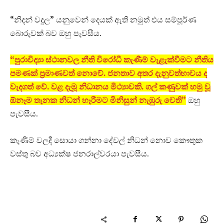
“නිදන් වදුල” යනුවෙන් දෙයක් ඇති නමුත් එය සම්පූර්ණ
බොරුවක් බව ඔහු පැවසීය.
“පුරාවිද්‍යා ස්ථානවල නීති විරෝධී කැණීම් වැළැක්වීමට නීතිය
පමණක් ප්‍රමාණවත් නොවේ. ජනතාව අතර දැනුවත්භාවය ද
වැදගත් වේ. වළ දැමූ නිධානය මිථ්‍යාවකි. ගල් කණුවක් හමු වූ
ඕනෑම තැනක නිධන් හෑරීමට මිනිසුන් නැඹුරු වෙති”
ඔහු
පැවසීය.
කැණීම් වලදී සොයා ගන්නා දේවල් නිධන් නොව කෞතුක
වස්තු බව අධ්‍යක්ෂ ජනරාල්වරයා පැවසීය.