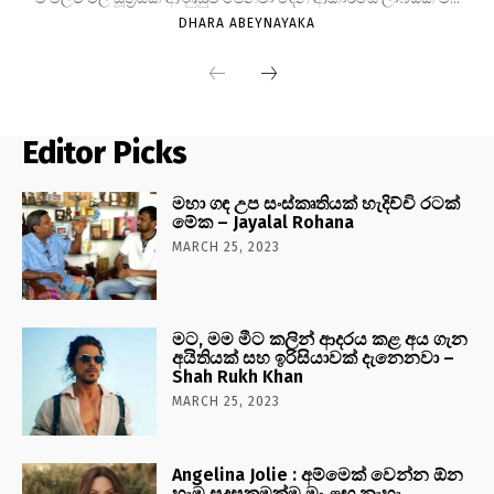
DHARA ABEYNAYAKA
Editor Picks
මහා ගඳ උප සංස්කෘතියක් හැදිච්චි රටක්
මේක – Jayalal Rohana
MARCH 25, 2023
මට, මම මීට කලින් ආදරය කළ අය ගැන
අයිතියක් සහ ඉරිසියාවක් දැනෙනවා –
Shah Rukh Khan
MARCH 25, 2023
Angelina Jolie : අම්මෙක් වෙන්න ඕන
හැම සුදුසුකමක්ම මං ළඟ නැහැ