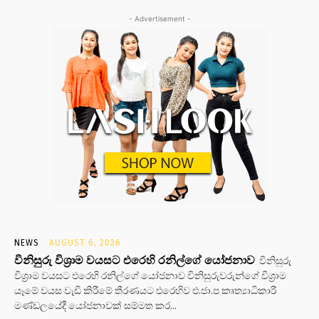
- Advertisement -
NEWS
AUGUST 6, 2026
විනිසුරු විශ්‍රාම වයසට එරෙහි රනිල්ගේ යෝජනාව
විනිසුරු
විශ්‍රාම වයසට එරෙහි රනිල්ගේ යෝජනාව විනිසුරුවරුන්ගේ විශ්‍රාම
යෑමේ වයස වැඩි කිරීමේ තීරණයට එරෙහිව එ.ජා.ප කෘත්‍යාධිකාරී
මණ්ඩලයේදී යෝජනාවක් සම්මත කර...