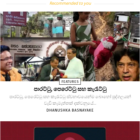
Recommended to you
FEATURES
පාරට්ටු, පෙරෙට්ටු සහ කැරැට්ටු
පාරට්ටු, පෙරෙට්ටු සහ කැරැට්ටු ස්වභාවයෙන්ම බොහෝ පුද්ගලයන්
වැඩි කැමැත්තක් දක්වනුයේ...
DHANUSHKA BASNAYAKE