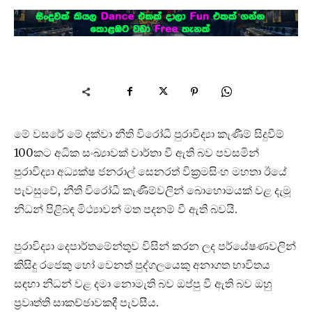
මේ වසරේ මේ දක්වා නීති විරෝධී පුරාවිද්‍යා කැණීම් සිදුවීම්
100කට අධික සංඛ්‍යාවක් වාර්තා වී ඇති බව පවසමින්
පුරාවිද්‍යා අධ්‍යක්ෂ ජනරාල් සෙනරත් වික්‍රමසිංහ මහතා ඊයේ
පැවසුවේ, නීති විරෝධී කැණීම්වලින් බොහොමයක් වළ දැමූ
නිධන් පිළිබඳ මිථ්‍යාවන් මත පදනම් වී ඇති බවයි.
පුරාවිද්‍යා දෙපාර්තමේන්තුව විසින් කරන ලද පර්යේෂණවලින්
කිසිදු රජෙකු හෝ වෙනත් පුද්ගලයෙකු අනාගත භාවිතය
සඳහා නිධන් වළ දමා නොමැති බව ඔප්පු වී ඇති බව ඔහු
ප්‍රවෘත්ති සාකච්ඡාවකදී පැවසීය.