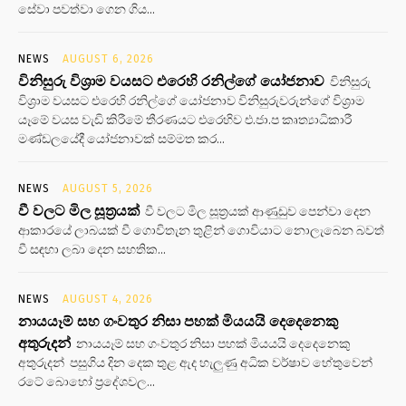
සේවා පවත්වා ගෙන ගිය...
NEWS
AUGUST 6, 2026
විනිසුරු විශ්‍රාම වයසට එරෙහි රනිල්ගේ යෝජනාව
විනිසුරු
විශ්‍රාම වයසට එරෙහි රනිල්ගේ යෝජනාව විනිසුරුවරුන්ගේ විශ්‍රාම
යෑමේ වයස වැඩි කිරීමේ තීරණයට එරෙහිව එ.ජා.ප කෘත්‍යාධිකාරී
මණ්ඩලයේදී යෝජනාවක් සම්මත කර...
NEWS
AUGUST 5, 2026
වී වලට මිල සූත්‍රයක්
වී වලට මිල සූත්‍රයක් ආණුඩුව පෙන්වා දෙන
ආකාරයේ ලාබයක් වී ගොවිතැන තුළින් ගොවියාට නොලැබෙන බවත්
වී සඳහා ලබා දෙන සහතික...
NEWS
AUGUST 4, 2026
නායයෑම් සහ ගංවතුර නිසා පහක් මියයයි දෙදෙනෙකු
අතුරුදන්
නායයෑම් සහ ගංවතුර නිසා පහක් මියයයි දෙදෙනෙකු
අතුරුදන් පසුගිය දින දෙක තුළ ඇද හැලුණු අධික වර්ෂාව හේතුවෙන්
රටේ බොහෝ ප්‍රදේශවල...