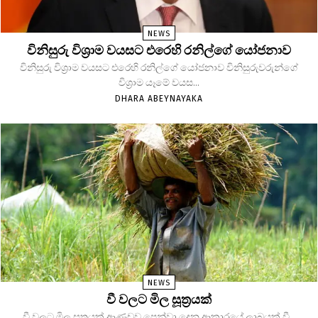
NEWS
විනිසුරු විශ්‍රාම වයසට එරෙහි රනිල්ගේ යෝජනාව
විනිසුරු විශ්‍රාම වයසට එරෙහි රනිල්ගේ යෝජනාව විනිසුරුවරුන්ගේ
විශ්‍රාම යෑමේ වයස...
DHARA ABEYNAYAKA
NEWS
වී වලට මිල සූත්‍රයක්
වී වලට මිල සූත්‍රයක් ආණුඩුව පෙන්වා දෙන ආකාරයේ ලාබයක් වී...