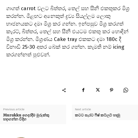
ගාගත් carrot වලට බිත්තර, තෙල් සහ සීනි එකතුකර මිශ්‍ර
කරන්න. මීළඟට අනෙකුත් ද්‍රව්‍ය සියල්ලම ලොකු
භාජනයකට දමා මිශ්‍ර කර ගන්න. ඉන්පසුව මිශ්‍ර කරගත්
කැරට්, බිත්තර, තෙල් සහ සීනි එයටම එකතු කර හොඳින්
මිශ්‍ර කරන්න. මිශ්‍රණය Cake tray එකකට දමා 180c දී
විනාඩි 25-30 අතර බේක් කර ගන්න. කැමති නම් icing
කරගන්නත් පුළුවන්.
Previous article
Next article
Murukku ගෙදරදීම මුරුක්කු
කටට සැරට ෆිෂ් කට්ලට් හදමු
හදාගන්න විදිහ