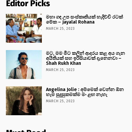
Editor Picks
මහා ගඳ උප සංස්කෘතියක් හැදිච්චි රටක්
මේක – Jayalal Rohana
MARCH 25, 2023
මට, මම මීට කලින් ආදරය කළ අය ගැන
අයිතියක් සහ ඉරිසියාවක් දැනෙනවා –
Shah Rukh Khan
MARCH 25, 2023
Angelina Jolie : අම්මෙක් වෙන්න ඕන
හැම සුදුසුකමක්ම මං ළඟ නැහැ
MARCH 25, 2023