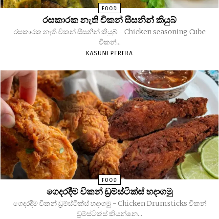
FOOD
රසකාරක නැති චිකන් සීසනින් කියුබ්
රසකාරක නැති චිකන් සීසනින් කියුබ් - Chicken seasoning Cube
චිකන්...
KASUNI PERERA
FOOD
ගෙදරදීම චිකන් ඩ්‍රම්ස්ටික්ස් හදාගමු
ගෙදරදීම චිකන් ඩ්‍රම්ස්ටික්ස් හදාගමු - Chicken Drumsticks චිකන්
ඩ්‍රම්ස්ටික්ස් කියන්නෙ...