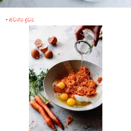
• අවශ්‍ය ද්‍රව්‍ය