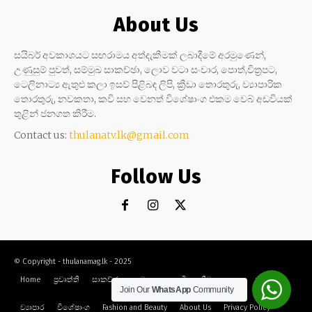
About Us
සයිබර් අවකාශයට සඟරාමය අත්දැකීමක් ලබාදීමේ අරමුණෙන්,
උණුසුම් පුවත්, සම්මුඛ සාකච්ඡා, ලොව වටා සංචාර, පොත්,චිත්‍රපට,
ටෙලිනාට්‍ය ඇතුළු කලා ඉසව් පිළිබඳ ලිපි, ක්‍රීඩා තොරතුරු, ව්‍යාපාරික
තොරතුරු, නවකතා, කවි සහ වෙනත් විශේෂාංග එකම වෙබ් අඩවියක්
තුළින් ජනගත කිරීම.
Contact us:
thulanatv.lk@gmail.com
Follow Us
© Copyright - thulanamag.lk - 2025
Home
ප්‍රවෘත්ති
සාකච්ඡා
නවකතා
කවි
ක්‍රීඩා
කලා
සංචාර
Join Our
WhatsApp
Community
ව්‍යාපාර
විශේෂාංග
Fashion and Beauty
About Us
Privacy Policy