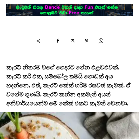
කැරට් නිතරම වගේ ගෙදරට ගේන එළවළුවක්.
කැරට් කරි එක, සම්බෝල තමයි ගොඩක් අය
හදන්නෙ. එත්, කැරට් කේක් හරිම රසවත් කෑමක්. ඒ
වගේම ගුණයි. කැරට් කන්න අකමැති අයත්
අනිවාර්යයෙන්ම මේ කේක් එකට කැමති වෙනවා.