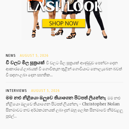
NEWS
AUGUST 5, 2026
වී වලට මිල සූත්‍රයක්
වී වලට මිල සූත්‍රයක් ආණුඩුව පෙන්වා දෙන
ආකාරයේ ලාබයක් වී ගොවිතැන තුළින් ගොවියාට නොලැබෙන බවත්
වී සඳහා ලබා දෙන සහතික...
INTERVIEWS
AUGUST 5, 2026
මම නළු නිළියො ඔලුවෙ තියාගෙන පිටපත් ලියන්නෑ
මම නළු
නිළියො ඔලුවෙ තියාගෙන පිටපත් ලියන්නෑ - Christopher Nolan
සිනමාවට නව අර්ථකථනයක් ලබා දුන් ඔහු ලෝක සිනමාවේ නිම්වළලු
පුළුල්...