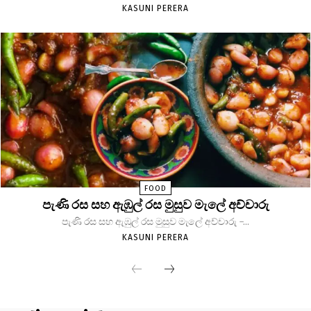
KASUNI PERERA
FOOD
පැණි රස සහ ඇඹුල් රස මුසුව මැලේ අච්චාරු
පැණි රස සහ ඇඹුල් රස මුසුව මැලේ අච්චාරු -...
KASUNI PERERA