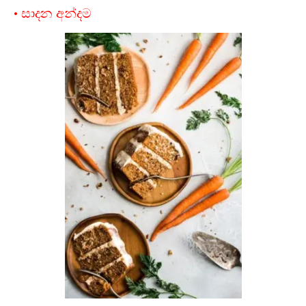
• සාදන අන්දම