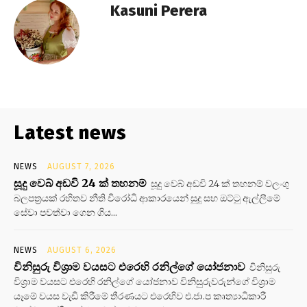
Kasuni Perera
Latest news
NEWS
AUGUST 7, 2026
සූදු වෙබ් අඩවි 24 ක් තහනම්
සූදු වෙබ් අඩවි 24 ක් තහනම් වලංගු
බලපත්‍රයක් රහිතව නීති විරෝධි ආකාරයෙන් සූදු සහ ඔට්ටු ඇල්ලීමේ
සේවා පවත්වා ගෙන ගිය...
NEWS
AUGUST 6, 2026
විනිසුරු විශ්‍රාම වයසට එරෙහි රනිල්ගේ යෝජනාව
විනිසුරු
විශ්‍රාම වයසට එරෙහි රනිල්ගේ යෝජනාව විනිසුරුවරුන්ගේ විශ්‍රාම
යෑමේ වයස වැඩි කිරීමේ තීරණයට එරෙහිව එ.ජා.ප කෘත්‍යාධිකාරී