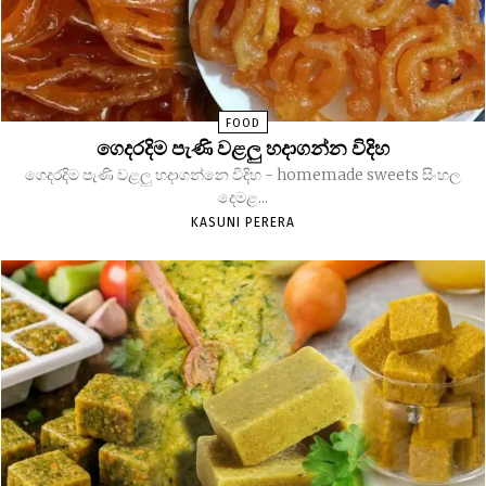
FOOD
ගෙදරදිම පැණි වළලු හදාගන්න විදිහ
ගෙදරදිම පැණි වළලු හදාගන්නෙ විදිහ - homemade sweets සිංහල
දෙමළ...
KASUNI PERERA