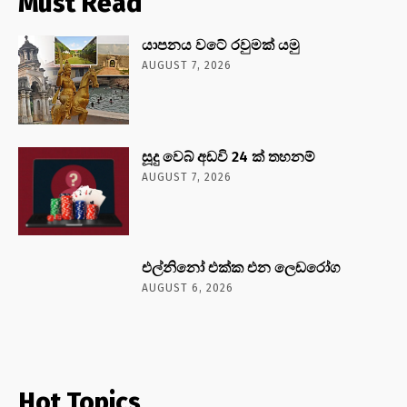
Must Read
යාපනය වටේ රවුමක් යමු
AUGUST 7, 2026
සූදු වෙබ් අඩවි 24 ක් තහනම්
AUGUST 7, 2026
එල්නිනෝ එක්ක එන ලෙඩරෝග
AUGUST 6, 2026
Hot Topics