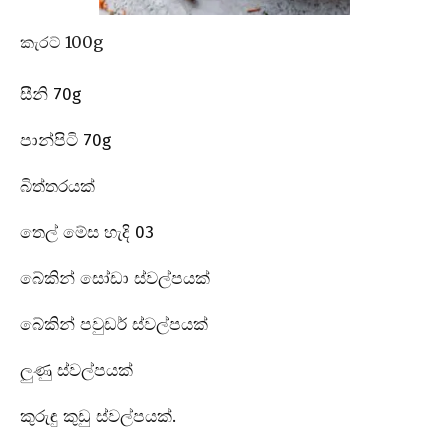
කැරට් 100g
සීනි 70g
පාන්පිටි 70g
බිත්තරයක්
තෙල් මේස හැදි 03
බේකින් සෝඩා ස්වල්පයක්
බේකින් පවුඩර් ස්වල්පයක්
ලුණු ස්වල්පයක්
කුරුඳු කුඩු ස්වල්පයක්.