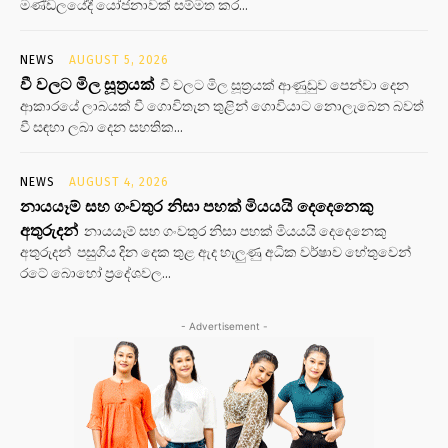
මණ්ඩලයේදී යෝජනාවක් සම්මත කර...
NEWS
AUGUST 5, 2026
වී වලට මිල සූත්‍රයක්
වී වලට මිල සූත්‍රයක් ආණුඩුව පෙන්වා දෙන
ආකාරයේ ලාබයක් වී ගොවිතැන තුළින් ගොවියාට නොලැබෙන බවත්
වී සඳහා ලබා දෙන සහතික...
NEWS
AUGUST 4, 2026
නායයෑම් සහ ගංවතුර නිසා පහක් මියයයි දෙදෙනෙකු
අතුරුදන්
නායයෑම් සහ ගංවතුර නිසා පහක් මියයයි දෙදෙනෙකු
අතුරුදන් පසුගිය දින දෙක තුළ ඇද හැලුණු අධික වර්ෂාව හේතුවෙන්
රටේ බොහෝ ප්‍රදේශවල...
- Advertisement -