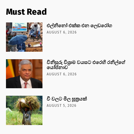
Must Read
එල්නිනෝ එක්ක එන ලෙඩරෝග
AUGUST 6, 2026
විනිසුරු විශ්‍රාම වයසට එරෙහි රනිල්ගේ
යෝජනාව
AUGUST 6, 2026
වී වලට මිල සූත්‍රයක්
AUGUST 5, 2026