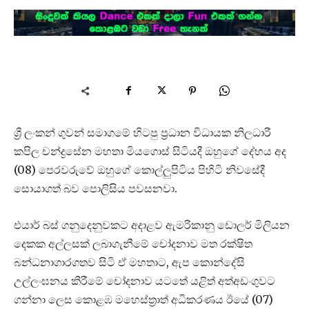
ශ්‍රී ලංකන් ගුවන් සමාගමේ හිටපු ප්‍රධාන විධායක නිලධාරී
කපිල චන්ද්‍රසේන මහතා මියගොස් සිටියදී ඔහුගේ දේහය අද
(08) පෙරවරුවේ ඔහුගේ කොල්ලුපිටිය පිහිටි නිවසේදී
සොයාගත් බව පොලිසිය පවසනවා.
එයාර් බස් ගනුදෙනුවකට අදාළව ඇමරිකානු ඩොලර් මිලියන
දෙකක අල්ලසක් ලබාගැනීමේ චෝදනාව මත රක්ෂිත
බන්ධනාගාරගතව සිටි ඒ මහතාට, ඇප කොන්දේසි
උල්ලංඝනය කිරීමේ චෝදනාව යටතේ යළිත් අත්අඩංගුවට
ගන්නා ලෙස කොළඹ මහෙස්ත්‍රාත් අධිකරණය ඊයේ (07)