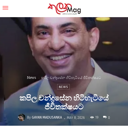
News
කපිල චන්ද්‍රසේන හිටිහැටියේ ජීවිතක්ෂයට
NEWS
කපිල චන්ද්‍රසේන හිටිහැටියේ
ජීවිතක්ෂයට
-
By
GAYAN MADUSANKA
19
MAY 8, 2026
0