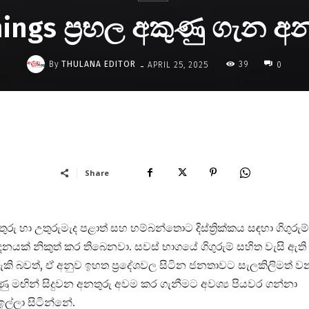
ings ප්‍රභල අකුණු ගැන අ
-
By
THULANA EDITOR
39
APRIL 25, 2025
0
Share
ු හා උතුරුමැද පළාත් සහ හම්බන්තොට දිස්ත්‍රික්කය සඳහා ගිගුරුම්
ේදනයක් නිකුත් කර තිබෙනවා. සවස් භාගයේ ගිගුරුම් සහිත වැසි ඇති
හැකි බවත්, ඒ අනුව ඉහත ප්‍රදේශවල සිටින ජනතාවට සැලකිලිමත් ව
ු මඟින් සිදුවන අනතුරු අවම කර ගැනීමට අවශ්‍ය පියවර ගන්නා
ල්ලා සිටින්නේ.