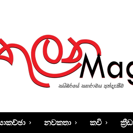
සාකච්ඡා
නවකතා
කවි
ක්‍රීඩ