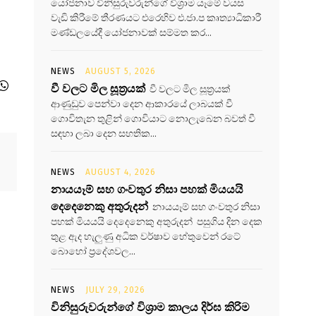
යෝජනාව විනිසුරුවරුන්ගේ විශ්‍රාම යෑමේ වයස
වැඩි කිරීමේ තීරණයට එරෙහිව එ.ජා.ප කෘත්‍යාධිකාරී
මණ්ඩලයේදී යෝජනාවක් සම්මත කර...
NEWS
AUGUST 5, 2026
වී වලට මිල සූත්‍රයක්
වී වලට මිල සූත්‍රයක්
ආණුඩුව පෙන්වා දෙන ආකාරයේ ලාබයක් වී
ගොවිතැන තුළින් ගොවියාට නොලැබෙන බවත් වී
සඳහා ලබා දෙන සහතික...
NEWS
AUGUST 4, 2026
නායයෑම් සහ ගංවතුර නිසා පහක් මියයයි
දෙදෙනෙකු අතුරුදන්
නායයෑම් සහ ගංවතුර නිසා
පහක් මියයයි දෙදෙනෙකු අතුරුදන් පසුගිය දින දෙක
තුළ ඇද හැලුණු අධික වර්ෂාව හේතුවෙන් රටේ
බොහෝ ප්‍රදේශවල...
NEWS
JULY 29, 2026
විනිසුරුවරුන්ගේ විශ්‍රාම කාලය දිර්ඝ කිරිම