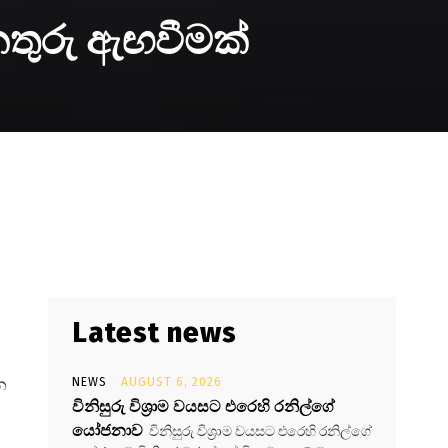
නතුරු ඇඟවීමක්
Latest news
න
NEWS
AUGUST 6, 2026
විනිසුරු විශ්‍රාම වයසට එරෙහි රනිල්ගේ
යෝජනාව
විනිසුරු විශ්‍රාම වයසට එරෙහි රනිල්ගේ