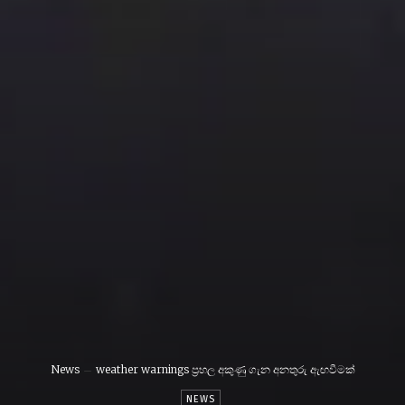
News
weather warnings ප්‍රභල අකුණු ගැන අනතුරු ඇඟවීමක්
NEWS