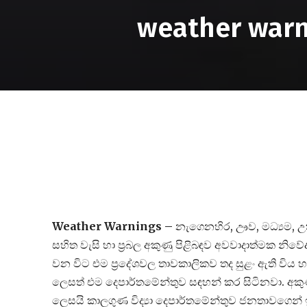
weather warn
Weather Warnings –
නැගෙනහිර, ඌව, මධ්‍යම, උතුර
සහිත වැසි හා ප්‍රබල අකුණු පිළිබඳව අවවාදාත්මක නිව
වන විට එම ප්‍රදේශවල තාවකාලිකව තද සුළං ඇති විය 
ලෙසත් එම දෙපාර්තමේන්තුව සඳහන් කර සිටිනවා. අකුණ
ලෙසයි කාලගුණ විද්‍යා දෙපාර්තමේන්තුව ජනතාවගෙන් ඉ