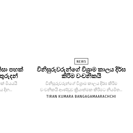
NEWS
ිසා පහක්
විනිසුරුවරුන්ගේ විශ්‍රාම කාලය දිර්ඝ
තුරුදන්
කිරිම වංචනිකයි
ක් මියයයි
විනිසුරුවරුන්ගේ විශ්‍රාම කාලය දිර්ඝ කිරිම
 දින...
වංචනිකයි ආණ්ඩුව ක්‍රියාත්මක කිරිමට නියමිත...
TIRAN KUMARA BANGAGAMAARACHCHI