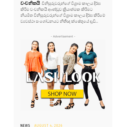
වංචනිකයි
විනිසුරුවරුන්ගේ විශ්‍රාම කාලය දිර්ඝ
කිරිම වංචනිකයි ආණ්ඩුව ක්‍රියාත්මක කිරිමට
නියමිත විනිසුරුවරුන්ගේ විශ්‍රාම කාලය දිර්ඝ කිරිමේ
ව්‍යවස්ථා සංශෝධනයට නිතීඥ ක්ෂේතුයේ දැඩි...
- Advertisement -
NEWS
AUGUST 4, 2026