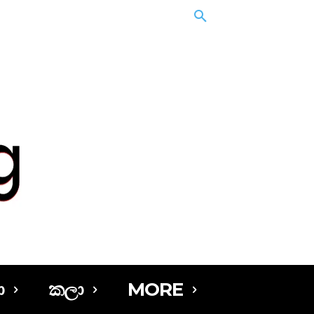
ා
කලා
MORE