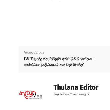
Previous article
IWT ඉන්දු ජල ගිවිසුම අත්හිටුවීම ඉන්දියා –
පකිස්ථාන යුද්ධයකට අත වැනීමක්ද?
Thulana Editor
http://www.thulanamag.lk