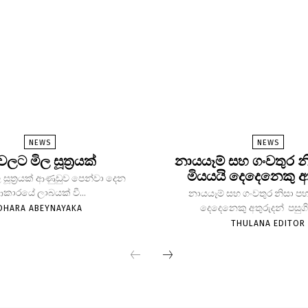
NEWS
NEWS
 වලට මිල සූත්‍රයක්
නායයෑම් සහ ගංවතුර න
මියයයි දෙදෙනෙකු අ
 සූත්‍රයක් ආණුඩුව පෙන්වා දෙන
කාරයේ ලාබයක් වී...
නායයෑම් සහ ගංවතුර නිසා පහ
දෙදෙනෙකු අතුරුදන් පසුගිය
DHARA ABEYNAYAKA
THULANA EDITOR