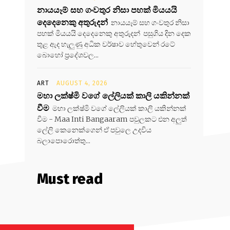
නායයෑම් සහ ගංවතුර නිසා පහක් මියයයි
දෙදෙනෙකු අතුරුදන්
නායයෑම් සහ ගංවතුර නිසා
පහක් මියයයි දෙදෙනෙකු අතුරුදන් පසුගිය දින දෙක
තුළ ඇද හැලුණු අධික වර්ෂාව හේතුවෙන් රටේ
බොහෝ ප්‍රදේශවල...
ART
AUGUST 4, 2026
මහා ලක්ෂ්මි වගේ ලේලියක් කාලි යකින්නක්
වීම
මහා ලක්ෂ්මි වගේ ලේලියක් කාලි යකින්නක්
වීම - Maa Inti Bangaaram පවුලකට එන අලුත්
ලේලි කෙනෙක්ගෙන් ඒ පවුලෙ උදවිය
බලාපොරොත්තු...
Must read