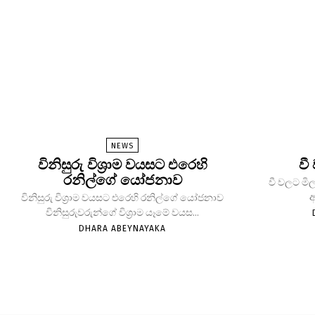
NEWS
විනිසුරු විශ්‍රාම වයසට එරෙහි
වී
රනිල්ගේ යෝජනාව
වී වලට මිල
ආ
විනිසුරු විශ්‍රාම වයසට එරෙහි රනිල්ගේ යෝජනාව
විනිසුරුවරුන්ගේ විශ්‍රාම යෑමේ වයස...
DHARA ABEYNAYAKA