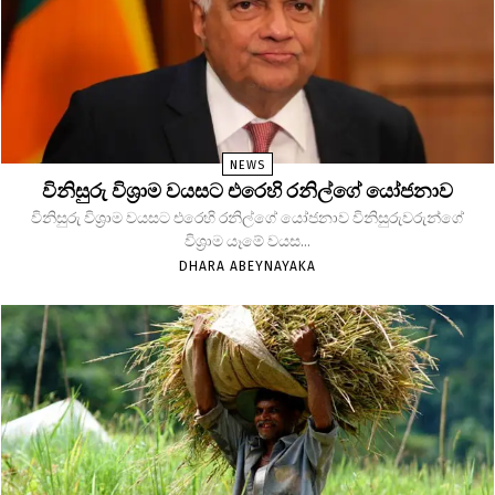
NEWS
විනිසුරු විශ්‍රාම වයසට එරෙහි රනිල්ගේ යෝජනාව
විනිසුරු විශ්‍රාම වයසට එරෙහි රනිල්ගේ යෝජනාව විනිසුරුවරුන්ගේ
විශ්‍රාම යෑමේ වයස...
DHARA ABEYNAYAKA