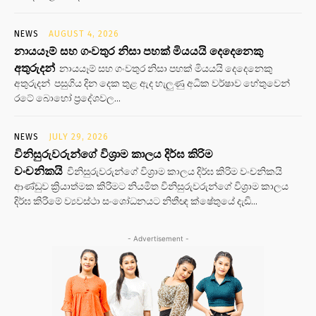
NEWS
AUGUST 4, 2026
නායයෑම් සහ ගංවතුර නිසා පහක් මියයයි දෙදෙනෙකු
අතුරුදන්
නායයෑම් සහ ගංවතුර නිසා පහක් මියයයි දෙදෙනෙකු
අතුරුදන් පසුගිය දින දෙක තුළ ඇද හැලුණු අධික වර්ෂාව හේතුවෙන්
රටේ බොහෝ ප්‍රදේශවල...
NEWS
JULY 29, 2026
විනිසුරුවරුන්ගේ විශ්‍රාම කාලය දිර්ඝ කිරිම
වංචනිකයි
විනිසුරුවරුන්ගේ විශ්‍රාම කාලය දිර්ඝ කිරිම වංචනිකයි
ආණ්ඩුව ක්‍රියාත්මක කිරිමට නියමිත විනිසුරුවරුන්ගේ විශ්‍රාම කාලය
දිර්ඝ කිරිමේ ව්‍යවස්ථා සංශෝධනයට නිතීඥ ක්ෂේතුයේ දැඩි...
- Advertisement -