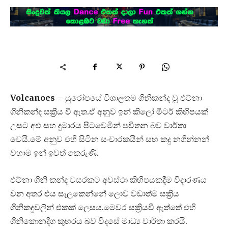
Volcanoes
– යුරෝපයේ විශාලතම ගිනිකන්ද වූ එට්නා
ගිනිකන්ද සක්‍රීය වී ඇත.‍ඒ අනුව ඉන් කිලෝ මීටර් කිහිපයක්
උසට අළු සහ දුමාරය පිටවෙමින් පවිතන බව වාර්තා
වෙයි.මේ අනුව එහි සිටින සංචාරකයින් සහ කදු නගින්නන්
වහාම ඉන් ඉවත් කෙරුණි.
එට්නා ගිනි කන්ද වසරකට අවස්ථා කිහිපයකදීම විදාරණය
වන අතර එය සැලකෙන්නේ ලොව වඩාත්ම සක්‍රිය
ගිනිකදුවලින් එකක් ලෙසය.මෙවර සක්‍රියවී ඇත්තේ එහි
ගිනිකොනදිග කුහරය බව විදසේ මාධ්‍ය වාර්තා කරයි.