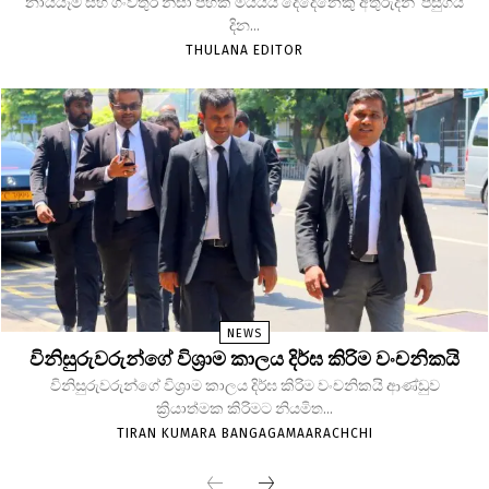
නායයෑම් සහ ගංවතුර නිසා පහක් මියයයි දෙදෙනෙකු අතුරුදන් පසුගිය
දින...
THULANA EDITOR
NEWS
විනිසුරුවරුන්ගේ විශ්‍රාම කාලය දිර්ඝ කිරිම වංචනිකයි
විනිසුරුවරුන්ගේ විශ්‍රාම කාලය දිර්ඝ කිරිම වංචනිකයි ආණ්ඩුව
ක්‍රියාත්මක කිරිමට නියමිත...
TIRAN KUMARA BANGAGAMAARACHCHI