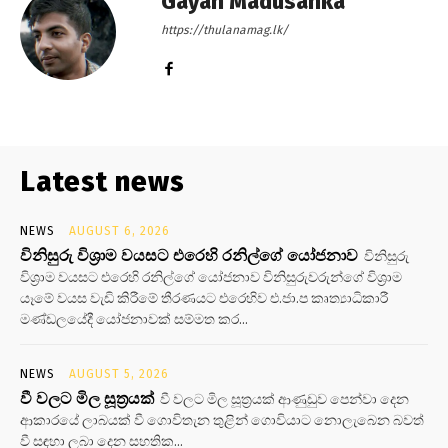
Gayan Madusanka
https://thulanamag.lk/
Latest news
NEWS
AUGUST 6, 2026
විනිසුරු විශ්‍රාම වයසට එරෙහි රනිල්ගේ යෝජනාව
විනිසුරු
විශ්‍රාම වයසට එරෙහි රනිල්ගේ යෝජනාව විනිසුරුවරුන්ගේ විශ්‍රාම
යෑමේ වයස වැඩි කිරීමේ තීරණයට එරෙහිව එ.ජා.ප කෘත්‍යාධිකාරී
මණ්ඩලයේදී යෝජනාවක් සම්මත කර...
NEWS
AUGUST 5, 2026
වී වලට මිල සූත්‍රයක්
වී වලට මිල සූත්‍රයක් ආණුඩුව පෙන්වා දෙන
ආකාරයේ ලාබයක් වී ගොවිතැන තුළින් ගොවියාට නොලැබෙන බවත්
වී සඳහා ලබා දෙන සහතික...