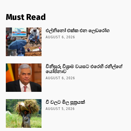
Must Read
එල්නිනෝ එක්ක එන ලෙඩරෝග
AUGUST 6, 2026
විනිසුරු විශ්‍රාම වයසට එරෙහි රනිල්ගේ
යෝජනාව
AUGUST 6, 2026
වී වලට මිල සූත්‍රයක්
AUGUST 5, 2026