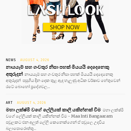
NEWS
AUGUST 4, 2026
නායයෑම් සහ ගංවතුර නිසා පහක් මියයයි දෙදෙනෙකු
අතුරුදන්
නායයෑම් සහ ගංවතුර නිසා පහක් මියයයි දෙදෙනෙකු
අතුරුදන් පසුගිය දින දෙක තුළ ඇද හැලුණු අධික වර්ෂාව හේතුවෙන්
රටේ බොහෝ ප්‍රදේශවල...
ART
AUGUST 4, 2026
මහා ලක්ෂ්මි වගේ ලේලියක් කාලි යකින්නක් වීම
මහා ලක්ෂ්මි
වගේ ලේලියක් කාලි යකින්නක් වීම - Maa Inti Bangaaram
පවුලකට එන අලුත් ලේලි කෙනෙක්ගෙන් ඒ පවුලෙ උදවිය
බලාපොරොත්තු...