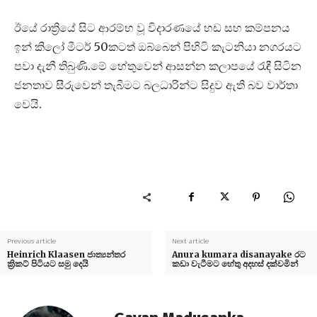
ඊයේ රාත්‍රියේ සිට ආරම්භ වූ විදාරණයේ හඩ සහ කම්පනය
ඉන් කිලෝ මීටර් 50කටත් ඔබ්බෙන් පිහිටි කැටනියා නගරයට
පවා දැනී තිබුණි.මේ හේතුවෙන් ආසන්න කලාපයේ රැඳී සිටින
ජනතාව සීරුවෙන් තැබීමට බලධාරින්ට සිදුව ඇති බව වාර්තා
වෙයි.
Previous article
Next article
Heinrich Klaasen ජාත්‍යන්තර
Anura kumara disanayake රට
ක්‍රිකට් පිටියට සමු දෙයි
කඩා වැටීමට හේතු අදහස් දක්වමින්