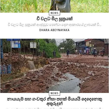
NEWS
වී වලට මිල සූත්‍රයක්
වී වලට මිල සූත්‍රයක් ආණුඩුව පෙන්වා දෙන ආකාරයේ ලාබයක් වී...
DHARA ABEYNAYAKA
NEWS
නායයෑම් සහ ගංවතුර නිසා පහක් මියයයි දෙදෙනෙකු
අතුරුදන්