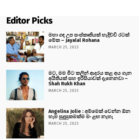
Editor Picks
මහා ගඳ උප සංස්කෘතියක් හැදිච්චි රටක්
මේක – Jayalal Rohana
MARCH 25, 2023
මට, මම මීට කලින් ආදරය කළ අය ගැන
අයිතියක් සහ ඉරිසියාවක් දැනෙනවා –
Shah Rukh Khan
MARCH 25, 2023
Angelina Jolie : අම්මෙක් වෙන්න ඕන
හැම සුදුසුකමක්ම මං ළඟ නැහැ
MARCH 25, 2023