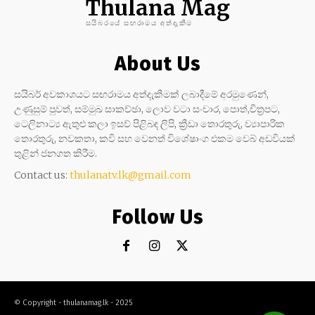
Thulana Mag
සයිබරයේ සඟරාමය අත්දැකීම
About Us
සයිබර් අවකාශයට සඟරාමය අත්දැකීමක් ලබාදීමේ අරමුණෙන්,
උණුසුම් පුවත්, සම්මුඛ සාකච්ඡා, ලොව වටා සංචාර, පොත්,චිත්‍රපට,
ටෙලිනාට්‍ය ඇතුළු කලා ඉසව් පිළිබඳ ලිපි, ක්‍රීඩා තොරතුරු, ව්‍යාපාරික
තොරතුරු, නවකතා, කවි සහ වෙනත් විශේෂාංග එකම වෙබ් අඩවියක්
තුළින් ජනගත කිරීම.
Contact us:
thulanatv.lk@gmail.com
Follow Us
© Copyright - thulanamag.lk - 2025