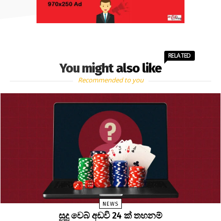
RELATED
You might also like
Recommended to you
NEWS
සූදු වෙබ් අඩවි 24 ක් තහනම්