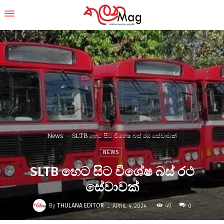
News
SLTB හෙට සිට විශේෂ බස් රථ සේවාවක්
NEWS
SLTB හෙට සිට විශේෂ බස් රථ
සේවාවක්
-
By
THULANA EDITOR
40
APRIL 4, 2024
0