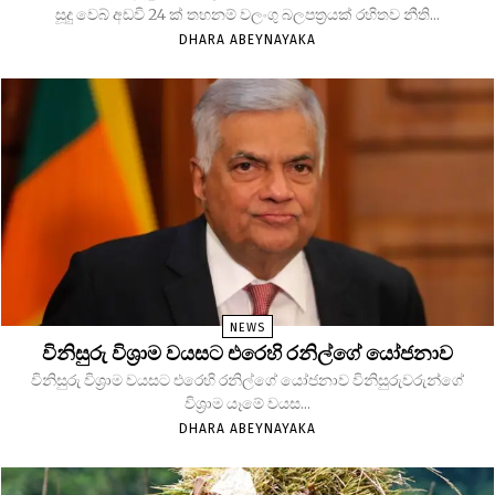
සූදු වෙබ් අඩවි 24 ක් තහනම් වලංගු බලපත්‍රයක් රහිතව නීති...
DHARA ABEYNAYAKA
NEWS
විනිසුරු විශ්‍රාම වයසට එරෙහි රනිල්ගේ යෝජනාව
විනිසුරු විශ්‍රාම වයසට එරෙහි රනිල්ගේ යෝජනාව විනිසුරුවරුන්ගේ
විශ්‍රාම යෑමේ වයස...
DHARA ABEYNAYAKA