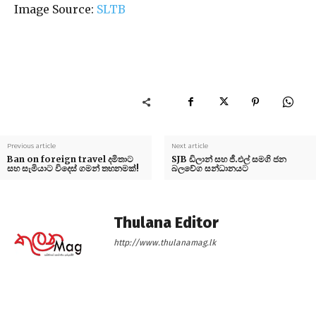
Image Source:
SLTB
Previous article
Next article
Ban on foreign travel දමිතාට
SJB ඩිලාන් සහ ජී.එල් සමගි ජන
සහ සැමියාට විදෙස් ගමන් තහනමක්!
බලවේග සන්ධානයට
Thulana Editor
http://www.thulanamag.lk