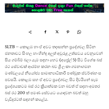
SLTB – කොළඹ හා ඒ අවට තදාසන්න ප්‍රදේශවල සිටින
ජනතාවට සිංහල හා හින්දු අලුත් අවුරුදු උත්සවය වෙනුවෙන්
සිය ගම්බිම් බලා යෑම සඳහා හෙට (අප්‍රේල් 5) සිට විශේෂ බස්
රථ සේවාවක් ආරම්භ කරන බව ශ්‍රී ලංකා ගමනාගමන
මණ්ඩලයේ නියෝජ්‍ය සාමාන්‍යාධිකාරී පණ්ඩුක ස්වර්ණහංස
පවසයි. කොළඹ සහ ඒ අවට ප්‍රදේශවල සිට දිවයිනේ සෑම
ප්‍රදේශයකටම බස් රථ ක්‍රියාත්මක වන බවත් ඒ සඳහා අමතර
බස් රථ 200 ක් පමණ සේවයට යොදවන බවත් ඔහු
වැඩිදුරටත් සඳහන් කළේය.