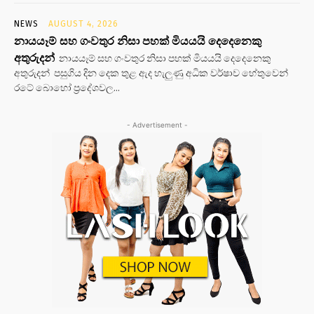
NEWS
AUGUST 4, 2026
නායයෑම් සහ ගංවතුර නිසා පහක් මියයයි දෙදෙනෙකු
අතුරුදන්
නායයෑම් සහ ගංවතුර නිසා පහක් මියයයි දෙදෙනෙකු
අතුරුදන් පසුගිය දින දෙක තුළ ඇද හැලුණු අධික වර්ෂාව හේතුවෙන්
රටේ බොහෝ ප්‍රදේශවල...
- Advertisement -