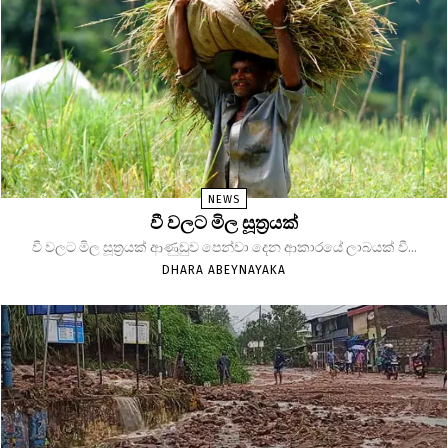
NEWS
වී වලට මිල සූත්‍රයක්
වී වලට මිල සූත්‍රයක් ආණුඩුව පෙන්වා දෙන ආකාරයේ ලාබයක් වී...
DHARA ABEYNAYAKA