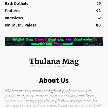
Rath Dothalu
99
Features
94
Interviews
82
Pini Muthu Palasa
80
Thulana Mag
සයිබරයේ සඟරාමය අත්දැකීම
About Us
සයිබර් අවකාශයට සඟරාමය අත්දැකීමක් ලබාදීමේ අරමුණෙන්,
උණුසුම් පුවත්, සම්මුඛ සාකච්ඡා, ලොව වටා සංචාර, පොත්,චිත්‍රපට,
ටෙලිනාට්‍ය ඇතුළු කලා ඉසව් පිළිබඳ ලිපි, ක්‍රීඩා තොරතුරු, ව්‍යාපාරික
තොරතුරු, නවකතා, කවි සහ වෙනත් විශේෂාංග එකම වෙබ් අඩවියක්