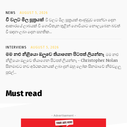
NEWS
AUGUST 5, 2026
වී වලට මිල සූත්‍රයක්
වී වලට මිල සූත්‍රයක් ආණුඩුව පෙන්වා දෙන
ආකාරයේ ලාබයක් වී ගොවිතැන තුළින් ගොවියාට නොලැබෙන බවත්
වී සඳහා ලබා දෙන සහතික...
INTERVIEWS
AUGUST 5, 2026
මම නළු නිළියො ඔලුවෙ තියාගෙන පිටපත් ලියන්නෑ
මම නළු
නිළියො ඔලුවෙ තියාගෙන පිටපත් ලියන්නෑ - Christopher Nolan
සිනමාවට නව අර්ථකථනයක් ලබා දුන් ඔහු ලෝක සිනමාවේ නිම්වළලු
පුළුල්...
Must read
- Advertisement -