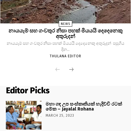
NEWS
නායයෑම් සහ ගංවතුර නිසා පහක් මියයයි දෙදෙනෙකු
අතුරුදන්
නායයෑම් සහ ගංවතුර නිසා පහක් මියයයි දෙදෙනෙකු අතුරුදන් පසුගිය
දින...
THULANA EDITOR
Editor Picks
මහා ගඳ උප සංස්කෘතියක් හැදිච්චි රටක්
මේක – Jayalal Rohana
MARCH 25, 2023