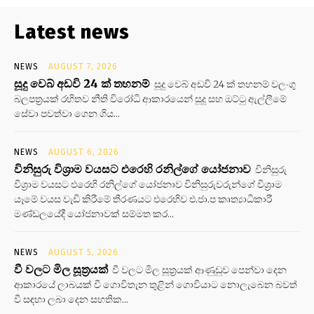
Latest news
NEWS
AUGUST 7, 2026
සූදු වෙබ් අඩවි 24 ක් තහනම්
සූදු වෙබ් අඩවි 24 ක් තහනම් වලංගු
බලපත්‍රයක් රහිතව නීති විරෝධි ආකාරයෙන් සූදු සහ ඔට්ටු ඇල්ලීමේ
සේවා පවත්වා ගෙන ගිය...
NEWS
AUGUST 6, 2026
විනිසුරු විශ්‍රාම වයසට එරෙහි රනිල්ගේ යෝජනාව
විනිසුරු
විශ්‍රාම වයසට එරෙහි රනිල්ගේ යෝජනාව විනිසුරුවරුන්ගේ විශ්‍රාම
යෑමේ වයස වැඩි කිරීමේ තීරණයට එරෙහිව එ.ජා.ප කෘත්‍යාධිකාරී
මණ්ඩලයේදී යෝජනාවක් සම්මත කර...
NEWS
AUGUST 5, 2026
වී වලට මිල සූත්‍රයක්
වී වලට මිල සූත්‍රයක් ආණුඩුව පෙන්වා දෙන
ආකාරයේ ලාබයක් වී ගොවිතැන තුළින් ගොවියාට නොලැබෙන බවත්
වී සඳහා ලබා දෙන සහතික...