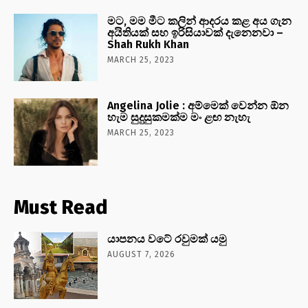
මට, මම මීට කලින් ආදරය කළ අය ගැන
අයිතියක් සහ ඉරිසියාවක් දැනෙනවා –
Shah Rukh Khan
MARCH 25, 2023
Angelina Jolie : අම්මෙක් වෙන්න ඕන
හැම සුදුසුකමක්ම මං ළඟ නැහැ
MARCH 25, 2023
Must Read
යාපනය වටේ රවුමක් යමු
AUGUST 7, 2026