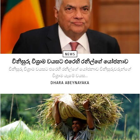
NEWS
විනිසුරු විශ්‍රාම වයසට එරෙහි රනිල්ගේ යෝජනාව
විනිසුරු විශ්‍රාම වයසට එරෙහි රනිල්ගේ යෝජනාව විනිසුරුවරුන්ගේ
විශ්‍රාම යෑමේ වයස...
DHARA ABEYNAYAKA