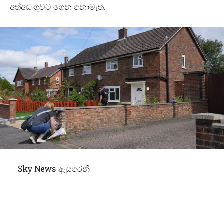
අත්අඩංගුවට ගෙන නොමැත.
– Sky News ඇසුරෙනි –