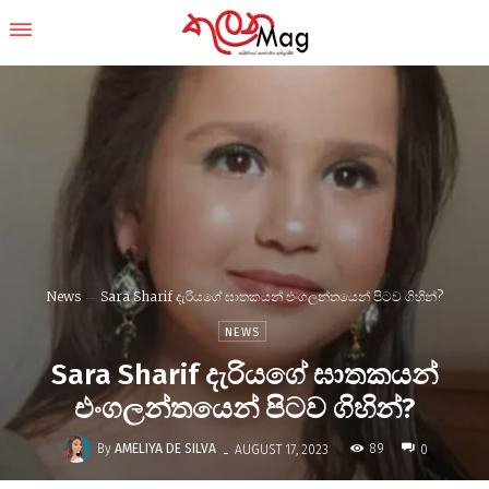
News
Sara Sharif දැරියගේ ඝාතකයන් එංගලන්තයෙන් පිටව ගිහින්?
NEWS
Sara Sharif දැරියගේ ඝාතකයන්
එංගලන්තයෙන් පිටව ගිහින්?
-
By
AMELIYA DE SILVA
89
AUGUST 17, 2023
0