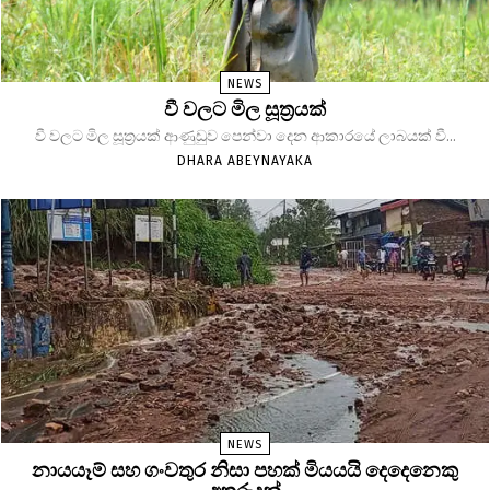
NEWS
වී වලට මිල සූත්‍රයක්
වී වලට මිල සූත්‍රයක් ආණුඩුව පෙන්වා දෙන ආකාරයේ ලාබයක් වී...
DHARA ABEYNAYAKA
NEWS
නායයෑම් සහ ගංවතුර නිසා පහක් මියයයි දෙදෙනෙකු