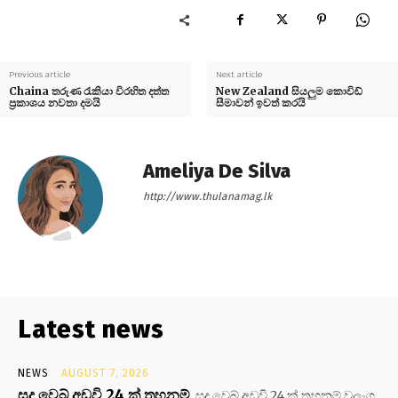
Previous article
Next article
Chaina තරුණ රැකියා විරහිත දත්ත
New Zealand සියලුම කොවිඩ්
ප්‍රකාශය නවතා දමයි
සීමාවන් ඉවත් කරයි
Ameliya De Silva
http://www.thulanamag.lk
Latest news
NEWS
AUGUST 7, 2026
සූදු වෙබ් අඩවි 24 ක් තහනම්
සූදු වෙබ් අඩවි 24 ක් තහනම් වලංගු