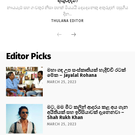
අතුරුදන්
නායයෑම් සහ ගංවතුර නිසා පහක් මියයයි දෙදෙනෙකු අතුරුදන් පසුගිය
දින...
THULANA EDITOR
Editor Picks
මහා ගඳ උප සංස්කෘතියක් හැදිච්චි රටක්
මේක – Jayalal Rohana
MARCH 25, 2023
මට, මම මීට කලින් ආදරය කළ අය ගැන
අයිතියක් සහ ඉරිසියාවක් දැනෙනවා –
Shah Rukh Khan
MARCH 25, 2023