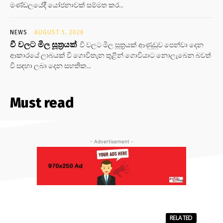
මණ්ඩලයේදී යෝජනාවක් සම්මත කර...
NEWS
AUGUST 5, 2026
වී වලට මිල සූත්‍රයක්
වී වලට මිල සූත්‍රයක් ආණුඩුව පෙන්වා දෙන
ආකාරයේ ලාබයක් වී ගොවිතැන තුළින් ගොවියාට නොලැබෙන බවත්
වී සඳහා ලබා දෙන සහතික...
Must read
- Advertisement -
RELATED