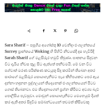
Sara Sharif – පසුගිය අගෝස්තු 10 වෙනිදා එංගලන්තයේ
Surrey ප්‍රාන්තයේ Woking හි පිහිටි නිවසේදී දස හැවිරිදි
Sarah Sharif ගේ මළසිරුර හමුවී තිබුණා. ඝාතනය සිදුවන
විට දැරිය නිවස තුළ සිට ඇත්තේ තනිවමයි. මේ වන විට
පශ්චාත් මරණ පරීක්ෂණ කටයුතු සිදු කරමින් තිබෙන අතර
සාරාගේ මළසිරුර සොයාගැනීමට පැය කිහිපයකට පෙර ඇය
දන්නා හඳුනන පුද්ගලයන් තිදෙනෙක් එංගලන්තයෙන් පිටව
ගොස් තිබෙනවා. එම තිදෙනාගෙන් ප්‍රශ්න කිරීමට අවශ්‍ය බැව්
පොලිසිය පැවසුවා. මොවුන් සොයාගැනීමට මෙහෙයුම් දියත්
කර ඇති අතර සිදුවීම සම්බන්ධයෙන් තවමත් කිසිවෙකු