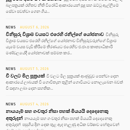
බලපත්‍රයක් රහිතව නීති විරෝධි ආකාරයෙන් සූදු සහ ඔට්ටු ඇල්ලීමේ
සේවා පවත්වා ගෙන ගිය...
NEWS
AUGUST 6, 2026
විනිසුරු විශ්‍රාම වයසට එරෙහි රනිල්ගේ යෝජනාව
විනිසුරු
විශ්‍රාම වයසට එරෙහි රනිල්ගේ යෝජනාව විනිසුරුවරුන්ගේ විශ්‍රාම
යෑමේ වයස වැඩි කිරීමේ තීරණයට එරෙහිව එ.ජා.ප කෘත්‍යාධිකාරී
මණ්ඩලයේදී යෝජනාවක් සම්මත කර...
NEWS
AUGUST 5, 2026
වී වලට මිල සූත්‍රයක්
වී වලට මිල සූත්‍රයක් ආණුඩුව පෙන්වා දෙන
ආකාරයේ ලාබයක් වී ගොවිතැන තුළින් ගොවියාට නොලැබෙන බවත්
වී සඳහා ලබා දෙන සහතික...
NEWS
AUGUST 4, 2026
නායයෑම් සහ ගංවතුර නිසා පහක් මියයයි දෙදෙනෙකු
අතුරුදන්
නායයෑම් සහ ගංවතුර නිසා පහක් මියයයි දෙදෙනෙකු
අතුරුදන් පසුගිය දින දෙක තුළ ඇද හැලුණු අධික වර්ෂාව හේතුවෙන්