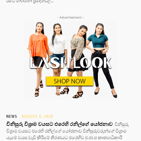
රටේ බොහෝ ප්‍රදේශවල...
- Advertisement -
NEWS
AUGUST 6, 2026
විනිසුරු විශ්‍රාම වයසට එරෙහි රනිල්ගේ යෝජනාව
විනිසුරු
විශ්‍රාම වයසට එරෙහි රනිල්ගේ යෝජනාව විනිසුරුවරුන්ගේ විශ්‍රාම
යෑමේ වයස වැඩි කිරීමේ තීරණයට එරෙහිව එ.ජා.ප කෘත්‍යාධිකාරී