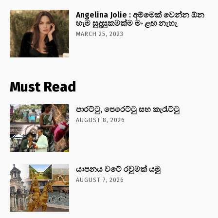
Angelina Jolie : අම්මෙක් වෙන්න ඕන
හැම සුදුසුකමක්ම මං ළඟ නැහැ
MARCH 25, 2023
Must Read
පාරට්ටු, පෙරෙට්ටු සහ කැරැට්ටු
AUGUST 8, 2026
යාපනය වටේ රවුමක් යමු
AUGUST 7, 2026