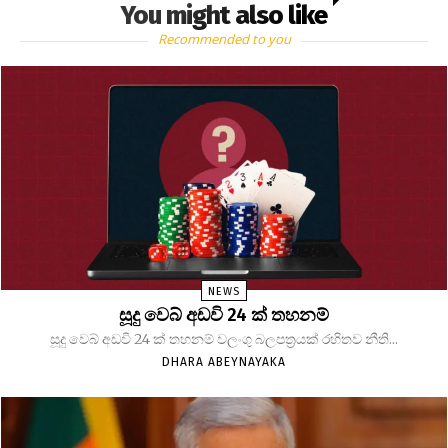
You might also like
Recommended to you
NEWS
සූදු වෙබ් අඩවි 24 ක් තහනම්
සූදු වෙබ් අඩවි 24 ක් තහනම් වලංගු බලපත්‍රයක් රහිතව නීති...
DHARA ABEYNAYAKA