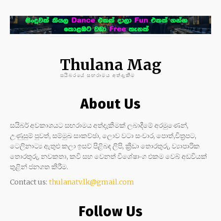
Thulana Mag
සයිබරයේ සඟරාමය අත්දැකීම
About Us
සයිබර් අවකාශයට සඟරාමය අත්දැකීමක් ලබාදීමේ අරමුණෙන්,
උණුසුම් පුවත්, සම්මුඛ සාකච්ඡා, ලොව වටා සංචාර, පොත්,චිත්‍රපට,
ටෙලිනාට්‍ය ඇතුළු කලා ඉසව් පිළිබඳ ලිපි, ක්‍රීඩා තොරතුරු, ව්‍යාපාරික
තොරතුරු, නවකතා, කවි සහ වෙනත් විශේෂාංග එකම වෙබ් අඩවියක්
තුළින් ජනගත කිරීම.
Contact us:
thulanatv.lk@gmail.com
Follow Us