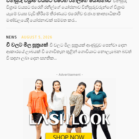
විනිසුරු විශ්‍රාම වයසට එරෙහි රනිල්ගේ යෝජනාව
විනිසුරු
විශ්‍රාම වයසට එරෙහි රනිල්ගේ යෝජනාව විනිසුරුවරුන්ගේ විශ්‍රාම
යෑමේ වයස වැඩි කිරීමේ තීරණයට එරෙහිව එ.ජා.ප කෘත්‍යාධිකාරී
මණ්ඩලයේදී යෝජනාවක් සම්මත කර...
NEWS
AUGUST 5, 2026
වී වලට මිල සූත්‍රයක්
වී වලට මිල සූත්‍රයක් ආණුඩුව පෙන්වා දෙන
ආකාරයේ ලාබයක් වී ගොවිතැන තුළින් ගොවියාට නොලැබෙන බවත්
වී සඳහා ලබා දෙන සහතික...
- Advertisement -