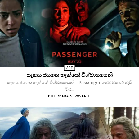
ART
සැකය ජයගත හැක්කේ විශ්වාසයෙනි
සැකය ජයගත හැක්කේ විශ්වාසයෙනි - Passenger මෙම වසරේ මැයි
මස...
POORNIMA SEWWANDI