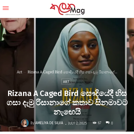
Art
Rizana A Caged Bird සෞදියේදී හිස ගසා දැමු රිසානාගේ...
ART
Rizana A Caged Bird සෞදියේදී හිස
ගසා දැමු රිසානාගේ කතාව සිනමාවට
නැඟෙයි
-
By
AMELIYA DE SILVA
67
JULY 2, 2025
0