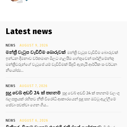
Latest news
NEWS
AUGUST 9, 2026
මන්ත්‍රී වැටුප වැඩිවීම බොරුවක්
මන්ත්‍රී වැටුප වැඩිවීම බොරුවක්
ඉන්ධන දීමනාව වර්තමාන මිලට ගැලපීම හේතුවෙන් පාර්ලිමේන්තු
මන්ත්‍රීවරුන්ගේ වැටුපේ යම් වැඩිවීමක් සිදුවී ඇතැයි ආර්ථික සංවර්ධන
නියෝජ්‍ය...
NEWS
AUGUST 7, 2026
සූදු වෙබ් අඩවි 24 ක් තහනම්
සූදු වෙබ් අඩවි 24 ක් තහනම් වලංගු
බලපත්‍රයක් රහිතව නීති විරෝධි ආකාරයෙන් සූදු සහ ඔට්ටු ඇල්ලීමේ
සේවා පවත්වා ගෙන ගිය...
NEWS
AUGUST 6, 2026