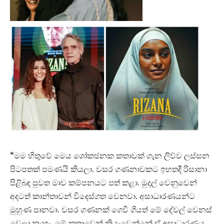
“මම හිතුවේ මෙය ශෝකජනක කතාවක් ගැන ලිව්ව ලස්සන
පිටපතක් පමණයි කියලා. වසර ගණනාවකට ඉහතදී රිසානා
පිළිබඳ පුවත මාව කම්පනයට පත් කළා. මුදල් වෙනුවෙන්
අදටත් කාන්තාවන් විදෙස්ගත වෙනවා. අසාධාරණයන්ට
මුහුණ පානවා. වසර ගණනක් ගෙවී ගියත් මේ දේවල් වෙනස්
වෙලා නැහැ. මේ කතාවෙන් කියැවෙන්නේ ඒ අසාධාරණය