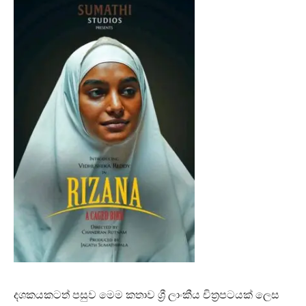
දශකයකටත් පසුව මෙම කතාව ශ්‍රී ලාංකීය චිත්‍රපටයක් ලෙස