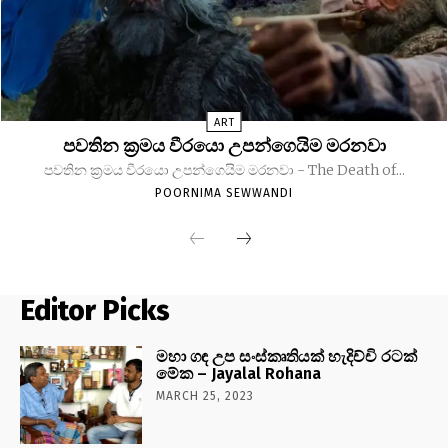
ART
පවතින ක්‍රමය වීරයො උපන්ගෙයිම මරනවා
පවතින ක්‍රමය වීරයො උපන්ගෙයිම මරනවා - The Death of...
POORNIMA SEWWANDI
Editor Picks
මහා ගඳ උප සංස්කෘතියක් හැදිච්චි රටක්
මේක – Jayalal Rohana
MARCH 25, 2023