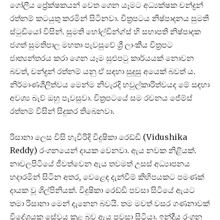
ගෝලීය ප්‍රේක්ෂකයන් වෙත ගෙන යෑමට අධ්‍යක්ෂක චන්ද්‍රන්
රත්නම් කටයුතු කරමින් සිටිනවා. චිත්‍රපටය නිෂ්පාදනය සුමති
ස්ටුඩියෝ විසින්. සුමති හෝල්ඩින්ග්ස් හි සභාපති නිෂ්පාදක
ජගත් සුමතිපාල මහතා පැවසුවේ ශ්‍රී ලාංකීය චිත්‍රපට
ජාත්‍යන්තරය කරා ගෙන යෑම සුළුපටු කාර්යයක් නොවන
බවත්, චන්ද්‍රන් රත්නම් යනු ඒ සඳහා සුදුසු අයෙක් බවත් ය.
නිර්මාණශීලිත්වය මෙන්ම නිවැරදි හවුල්කාරිත්වයද මේ සඳහා
අවශ්‍ය බැව් ඔහු පැවසුවා. චිත්‍රපටයේ සම රචනය ජේම්ස්
රත්නම් විසින් සිදුකර තිබෙනවා.
රිසානා ලෙස විසි හැවිරිදි විදුෂිකා රෙඩ්ඩි (Vidushika
Reddy) රංගනයෙන් දායක වෙනවා. ඇය නවක නිළියක්.
නාවලපිටියේ ජීවත්වෙන ඇය තවමත් උසස් අධ්‍යාපනය
හදාරමින් සිටින අතර, වෙළෙඳ දැන්වීම් කිහිපයකට පමණක්
දායක වූ ශිල්පිනියක්. විදුෂිකා රෙඩ්ඩි පවසා සිටියේ ඇයට
තමා රිසානා මෙන් දැනෙන බවයි. තම මවත් වසර ගණනාවක්
විදේශයක සේවය කළ බව ඇය පවසා සිටියා. ඉන්දීය රංගන