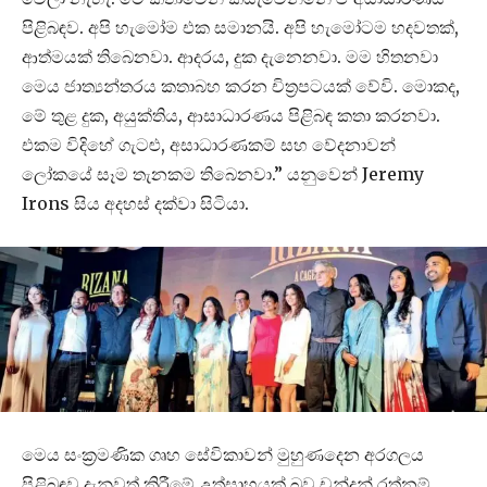
පිළිබඳව. අපි හැමෝම එක සමානයි. අපි හැමෝටම හදවතක්,
ආත්මයක් තිබෙනවා. ආදරය, දුක දැනෙනවා. මම හිතනවා
මෙය ජාත්‍යන්තරය කතාබහ කරන චිත්‍රපටයක් වේවි. මොකද,
මේ තුළ දුක, අයුක්තිය, ආසාධාරණය පිළිබඳ කතා කරනවා.
එකම විදිහේ ගැටළු, අසාධාරණකම් සහ වේදනාවන්
ලෝකයේ සෑම තැනකම තිබෙනවා.” යනුවෙන් Jeremy
Irons සිය අදහස් දක්වා සිටියා.
මෙය සංක්‍රමණික ගෘහ සේවිකාවන් මුහුණදෙන අරගලය
පිළිබඳව දැනුවත් කිරීමේ උත්සාහයක් බව චන්ද්‍රන් රත්නම්