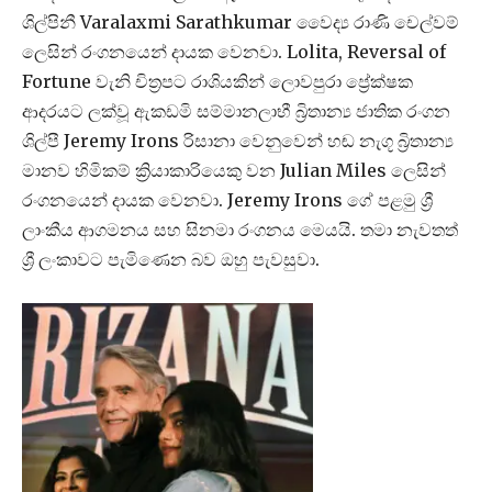
ශිල්පිනී Varalaxmi Sarathkumar වෛද්‍ය රාණි චෙල්වම්
ලෙසින් රංගනයෙන් දායක වෙනවා. Lolita, Reversal of
Fortune වැනි චිත්‍රපට රාශියකින් ලොවපුරා ප්‍රේක්ෂක
ආදරයට ලක්වූ ඇකඩමි සම්මානලාභී බ්‍රිතාන්‍ය ජාතික රංගන
ශිල්පී Jeremy Irons රිසානා වෙනුවෙන් හඬ නැගූ බ්‍රිතාන්‍ය
මානව හිමිකම් ක්‍රියාකාරියෙකු වන Julian Miles ලෙසින්
රංගනයෙන් දායක වෙනවා. Jeremy Irons ගේ පළමු ශ්‍රී
ලාංකීය ආගමනය සහ සිනමා රංගනය මෙයයි. තමා නැවතත්
ශ්‍රී ලංකාවට පැමිණෙන බව ඔහු පැවසුවා.