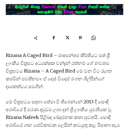
Rizana A Caged Bird – ජාත්‍යන්තර කීර්තියට පත් ශ්‍රී
ලාංකීය චිත්‍රපට අධ්‍යක්ෂක චන්ද්‍රන් රත්නම් ගේ නවතම
චිත්‍රපටය Rizana – A Caged Bird මේ වන විට රූගත
කරමින් පවතිනවා. ඒ දෙස් විදෙස් රංගන ශිල්පීන්ගේ
දායකත්වය සමගින්.
මේ චිත්‍රපටය සඳහා තේමා වී තිබෙන්නේ 2013 දී සෞදි
අරාබියේ දී මරණ දඬුවම ලබා දුන් ශ්‍රී ලාංකීය යුවතියක වූ
Rizana Nafeek පිළිබඳ ඛේදජනක කතා පුවතයි. සෞදි
අරාබියේ ගෘහ සේවිකාවක ලෙසින් කටයුතු කළ රිසානා ඇය