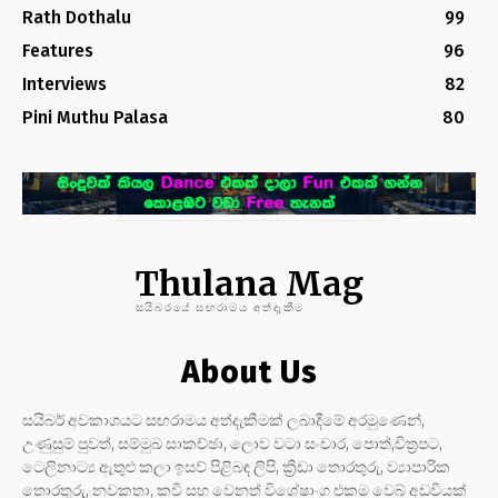
Rath Dothalu
99
Features
96
Interviews
82
Pini Muthu Palasa
80
Thulana Mag
සයිබරයේ සඟරාමය අත්දැකීම
About Us
සයිබර් අවකාශයට සඟරාමය අත්දැකීමක් ලබාදීමේ අරමුණෙන්,
උණුසුම් පුවත්, සම්මුඛ සාකච්ඡා, ලොව වටා සංචාර, පොත්,චිත්‍රපට,
ටෙලිනාට්‍ය ඇතුළු කලා ඉසව් පිළිබඳ ලිපි, ක්‍රීඩා තොරතුරු, ව්‍යාපාරික
තොරතුරු, නවකතා, කවි සහ වෙනත් විශේෂාංග එකම වෙබ් අඩවියක්