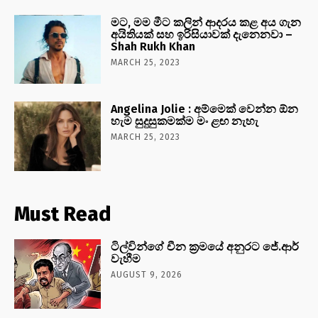
මට, මම මීට කලින් ආදරය කළ අය ගැන
අයිතියක් සහ ඉරිසියාවක් දැනෙනවා –
Shah Rukh Khan
MARCH 25, 2023
Angelina Jolie : අම්මෙක් වෙන්න ඕන
හැම සුදුසුකමක්ම මං ළඟ නැහැ
MARCH 25, 2023
Must Read
ටිල්වින්ගේ චීන ක්‍රමයේ අනුරට ජේ.ආර්
වැහීම
AUGUST 9, 2026