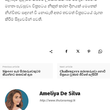
මහතා පැවසුවා. චිත්‍රපටය නිකුත් කරන දිනයක් මෙතෙක්
නිශ්චිතව සඳහන් වී නොමැති අතර තවමත් චිත්‍රපටයේ රූගත
කිරීම් සිදුවෙමින් පවතී.
Previous article
Next article
Sipeer සෑම සිරකරුවෙකුටම
Challengers තරඟකරුවො නොවී
කියන්නට කතාවක් ඇත
මිත්‍රයො වුණාම ජීවිතේ ලේසියි!
Ameliya De Silva
http://www.thulanamag.lk