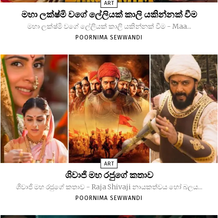
ART
මහා ලක්ෂ්මි වගේ ලේලියක් කාලි යකින්නක් වීම
මහා ලක්ෂ්මි වගේ ලේලියක් කාලි යකින්නක් වීම - Maa...
POORNIMA SEWWANDI
ART
ශිවාජි මහ රජුගේ කතාව
ශිවාජි මහ රජුගේ කතාව - Raja Shivaji නායකත්වය හෝ බලය...
POORNIMA SEWWANDI