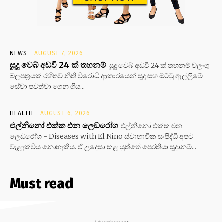
NEWS
AUGUST 7, 2026
සූදු වෙබ් අඩවි 24 ක් තහනම්
සූදු වෙබ් අඩවි 24 ක් තහනම් වලංගු
බලපත්‍රයක් රහිතව නීති විරෝධි ආකාරයෙන් සූදු සහ ඔට්ටු ඇල්ලීමේ
සේවා පවත්වා ගෙන ගිය...
HEALTH
AUGUST 6, 2026
එල්නිනෝ එක්ක එන ලෙඩරෝග
එල්නිනෝ එක්ක එන
ලෙඩරෝග - Diseases with El Nino ස්වාභාවික සංසිද්ධි අපට
වැළැක්විය නොහැකිය. ඒ උදෙසා කළ යුත්තේ පෙරතියා සූදානම්...
Must read
- Advertisement -