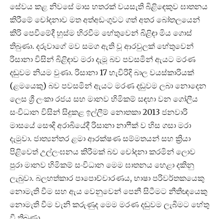
සේවය කළ නිවසේ මාස හතරක් වයසැති බිළිඳෙකුව ඝාතනය
කිරීමේ චෝදනාව මත අත්අඩංගුවට ගත් අතර බෝතලයෙන්
කිරි පෙවීමේදී හුස්ම හිරවීම හේතුවෙන් බිළිඳා මිය ගොස්
තිබුණා. දරුවාගේ මව සමග ඇති වූ ආරවුලක් හේතුවෙන්
රිසානා විසින් බිළිඳාව මරා දැමූ බව පවසමින් ඇයට මරණ
දඬුවම නියම වුණා. රිසානා 17 හැවිරිදි බාල වයස්කාරියක්
(ළමයෙකු) බව පවසමින් ඇයට මරණ දඬුවම ලබා නොදෙන
ලෙස ශ්‍රී ලංකා රජය සහ මානව හිමිකම් සඳහා වන ගෝලීය
සංවිධාන විසින් සිදුකළ ඉල්ලීම් නොතකා 2013 ජනවාරි
මාසයේ සෞදි අරාබියේදී රිසානා නාෆීක් ව හිස ගසා මරා
දැමුවා. ජාත්‍යන්තර ළමා ආරක්ෂණ සම්මතයන් සහ ක්‍රියා
පිළිවෙත් උල්ලංඝනය කිරීමක් බව චෝදනා කරමින් ලොව
පුරා මානව හිමිකම් සංවිධාන මෙම ඝාතනය හෙළා දකිනු
ලැබුවා. බලහත්කාර පාපොච්චාරණය, භාෂා පරිවර්තකයෙකු
නොමැති වීම සහ ඇය වෙනුවෙන් පෙනී සිටීමට නීතීඥයෙකු
නොමැති වීම වැනි කරුණුද මෙම මරණ දඬුවම ලැබීමට හේතු
වී තිබුණා.