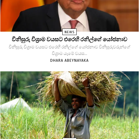
NEWS
විනිසුරු විශ්‍රාම වයසට එරෙහි රනිල්ගේ යෝජනාව
විනිසුරු විශ්‍රාම වයසට එරෙහි රනිල්ගේ යෝජනාව විනිසුරුවරුන්ගේ
විශ්‍රාම යෑමේ වයස...
DHARA ABEYNAYAKA