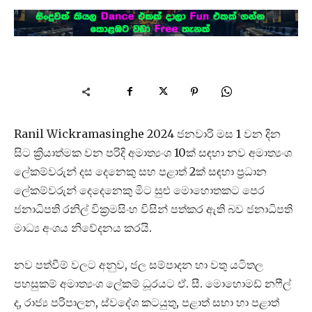
Ranil Wickramasinghe 2024 ජනවාරි මස 1 වන දින
සිට ක්‍රියාත්මක වන පරිදි අමාත්‍යංශ 10ක් සඳහා නව අමාත්‍යංශ
ලේකම්වරුන් දස දෙනෙකු සහ පළාත් 2ක් සඳහා ප්‍රධාන
ලේකම්වරුන් දෙදෙනෙකු මිට සුළු මොහොතකට පෙර
ජනාධිපති රනිල් වික්‍රමසිංහ විසින් පත්කර ඇති බව ජනාධිපති
මාධ්‍ය අංශය නිවේදනය කරයි.
නව පත්වීම් වලට අනුව, ජල සම්පාදන හා වතු යටිතල
පහසුකම් අමාත්‍යංශ ලේකම් ධූරයට ඒ. සී. මොහොමඩ් නෆීල්
ද, රාජ්‍ය පරිපාලන, ස්වදේශ කටයුතු, පළාත් සභා හා පළාත්