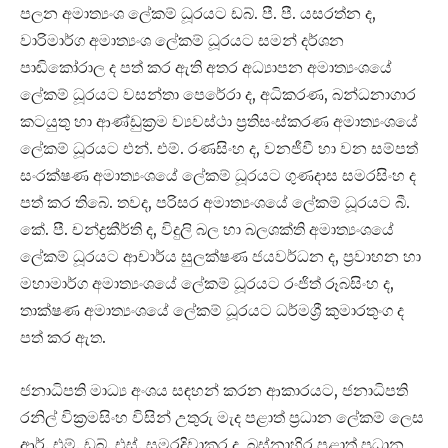
පලන අමාත්‍යංශ ලේකම් ධූරයට ඩබ්. පී. පී. යසරත්න ද,
වාරිමාර්ග අමාත්‍යංශ ලේකම් ධූරයට සමන් දර්ශන
පාඬිකෝරාල ද පත් කර ඇති අතර අධ්‍යාපන අමාත්‍යංශයේ
ලේකම් ධූරයට වසන්තා පෙරේරා ද, අධිකරණ, බන්ධනාගාර
කටයුතු හා ආණ්ඩුක්‍රම ව්‍යවස්ථා ප්‍රතිසංස්කරණ අමාත්‍යංශයේ
ලේකම් ධූරයට එන්. එම්. රණසිංහ ද, වනජීවී හා වන සම්පත්
සංරක්ෂණ අමාත්‍යංශයේ ලේකම් ධූරයට ගුණදාස සමරසිංහ ද
පත් කර තිබේ. තවද, පරිසර අමාත්‍යංශයේ ලේකම් ධූරයට බී.
කේ. පී. චන්ද්‍රකීර්ති ද, විදුලි බල හා බලශක්ති අමාත්‍යංශයේ
ලේකම් ධූරයට ආචාර්ය සුලක්ෂණ ජයවර්ධන ද, ප්‍රවාහන හා
මහාමාර්ග අමාත්‍යංශයේ ලේකම් ධූරයට රංජිත් රූබසිංහ ද,
තාක්ෂණ අමාත්‍යංශයේ ලේකම් ධූරයට ධර්මශ්‍රී කුමාරතුංග ද
පත් කර ඇත.
ජනාධිපති මාධ්‍ය අංශය සඳහන් කරන ආකාරයට, ජනාධිපති
රනිල් වික්‍රමසිංහ විසින් උතුරු මැද පළාත් ප්‍රධාන ලේකම් ලෙස
ආර්. එම්. ඩබ්. එස්. සමරදිවාකර ද, බස්නාහිර පළාත් ප්‍රධාන