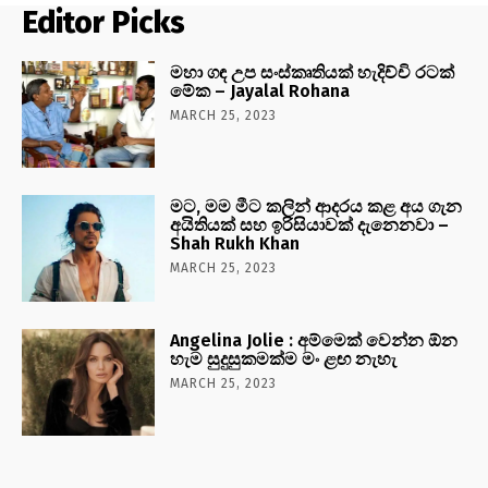
Editor Picks
මහා ගඳ උප සංස්කෘතියක් හැදිච්චි රටක්
මේක – Jayalal Rohana
MARCH 25, 2023
මට, මම මීට කලින් ආදරය කළ අය ගැන
අයිතියක් සහ ඉරිසියාවක් දැනෙනවා –
Shah Rukh Khan
MARCH 25, 2023
Angelina Jolie : අම්මෙක් වෙන්න ඕන
හැම සුදුසුකමක්ම මං ළඟ නැහැ
MARCH 25, 2023