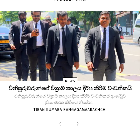
NEWS
විනිසුරුවරුන්ගේ විශ්‍රාම කාලය දිර්ඝ කිරිම වංචනිකයි
විනිසුරුවරුන්ගේ විශ්‍රාම කාලය දිර්ඝ කිරිම වංචනිකයි ආණ්ඩුව
ක්‍රියාත්මක කිරිමට නියමිත...
TIRAN KUMARA BANGAGAMAARACHCHI