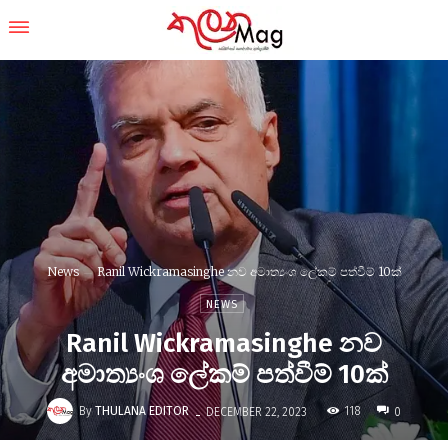
News
Ranil Wickramasinghe නව අමාත්‍යංශ ලේකම් පත්වීම් 10ක්
NEWS
Ranil Wickramasinghe නව
අමාත්‍යංශ ලේකම් පත්වීම් 10ක්
-
By
THULANA EDITOR
118
DECEMBER 22, 2023
0