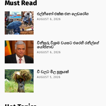
Must Read
එල්නිනෝ එක්ක එන ලෙඩරෝග
AUGUST 6, 2026
විනිසුරු විශ්‍රාම වයසට එරෙහි රනිල්ගේ
යෝජනාව
AUGUST 6, 2026
වී වලට මිල සූත්‍රයක්
AUGUST 5, 2026