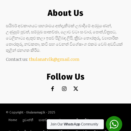
About Us
සයිබර් අවකාශයට සඟරාමය අත්දැකීමක් ලබාදීමේ අරමුණෙන්,
උණුසුම් පුවත්, සම්මුඛ සාකච්ඡා, ලොව වටා සංචාර, පොත්,චිත්‍රපට,
ටෙලිනාට්‍ය ඇතුළු කලා ඉසව් පිළිබඳ ලිපි, ක්‍රීඩා තොරතුරු, ව්‍යාපාරික
තොරතුරු, නවකතා, කවි සහ වෙනත් විශේෂාංග එකම වෙබ් අඩවියක්
තුළින් ජනගත කිරීම.
Contact us:
thulanatv.lk@gmail.com
Follow Us
© Copyright - thulanamag.lk - 2025
Home
ප්‍රවෘත්ති
සාකච්ඡා
නවකතා
කවි
ක්‍රීඩා
කලා
සංචාර
Join Our
WhatsApp
Community