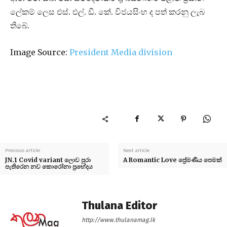
ලේකම් ලෙස එස්. එල්. ඩී. කේ. විජයසිංහ ද පත් කරනු ලැබ
තිබේ.
Image Source:
President Media division
Previous article
Next article
JN.1 Covid variant ලොව පුරා
A Romantic Love ප්‍රේමණීය පෙමක්
පැතිරෙන නව කොරෝනා ප්‍රභේදය
Thulana Editor
http://www.thulanamag.lk