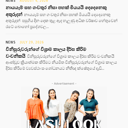
NEWS
AUGUST 4, 2026
නායයෑම් සහ ගංවතුර නිසා පහක් මියයයි දෙදෙනෙකු
අතුරුදන්
නායයෑම් සහ ගංවතුර නිසා පහක් මියයයි දෙදෙනෙකු
අතුරුදන් පසුගිය දින දෙක තුළ ඇද හැලුණු අධික වර්ෂාව හේතුවෙන්
රටේ බොහෝ ප්‍රදේශවල...
NEWS
JULY 29, 2026
විනිසුරුවරුන්ගේ විශ්‍රාම කාලය දිර්ඝ කිරිම
වංචනිකයි
විනිසුරුවරුන්ගේ විශ්‍රාම කාලය දිර්ඝ කිරිම වංචනිකයි
ආණ්ඩුව ක්‍රියාත්මක කිරිමට නියමිත විනිසුරුවරුන්ගේ විශ්‍රාම කාලය
දිර්ඝ කිරිමේ ව්‍යවස්ථා සංශෝධනයට නිතීඥ ක්ෂේතුයේ දැඩි...
- Advertisement -