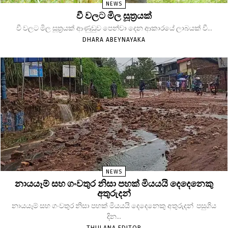
NEWS
වී වලට මිල සූත්‍රයක්
වී වලට මිල සූත්‍රයක් ආණුඩුව පෙන්වා දෙන ආකාරයේ ලාබයක් වී...
DHARA ABEYNAYAKA
NEWS
නායයෑම් සහ ගංවතුර නිසා පහක් මියයයි දෙදෙනෙකු
අතුරුදන්
නායයෑම් සහ ගංවතුර නිසා පහක් මියයයි දෙදෙනෙකු අතුරුදන් පසුගිය
දින...
THULANA EDITOR