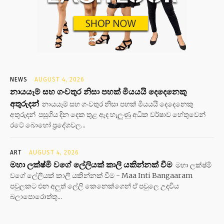
NEWS
AUGUST 4, 2026
නායයෑම් සහ ගංවතුර නිසා පහක් මියයයි දෙදෙනෙකු
අතුරුදන්
නායයෑම් සහ ගංවතුර නිසා පහක් මියයයි දෙදෙනෙකු
අතුරුදන් පසුගිය දින දෙක තුළ ඇද හැලුණු අධික වර්ෂාව හේතුවෙන්
රටේ බොහෝ ප්‍රදේශවල...
ART
AUGUST 4, 2026
මහා ලක්ෂ්මි වගේ ලේලියක් කාලි යකින්නක් වීම
මහා ලක්ෂ්මි
වගේ ලේලියක් කාලි යකින්නක් වීම - Maa Inti Bangaaram
පවුලකට එන අලුත් ලේලි කෙනෙක්ගෙන් ඒ පවුලෙ උදවිය
බලාපොරොත්තු...