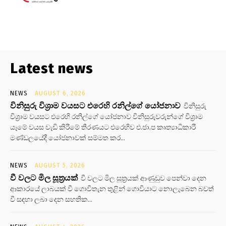
Latest news
NEWS
AUGUST 6, 2026
විනිසුරු විශ්‍රාම වයසට එරෙහි රනිල්ගේ යෝජනාව
විනිසුරු
විශ්‍රාම වයසට එරෙහි රනිල්ගේ යෝජනාව විනිසුරුවරුන්ගේ විශ්‍රාම
යෑමේ වයස වැඩි කිරීමේ තීරණයට එරෙහිව එ.ජා.ප කෘත්‍යාධිකාරී
මණ්ඩලයේදී යෝජනාවක් සම්මත කර...
NEWS
AUGUST 5, 2026
වී වලට මිල සූත්‍රයක්
වී වලට මිල සූත්‍රයක් ආණුඩුව පෙන්වා දෙන
ආකාරයේ ලාබයක් වී ගොවිතැන තුළින් ගොවියාට නොලැබෙන බවත්
වී සඳහා ලබා දෙන සහතික...