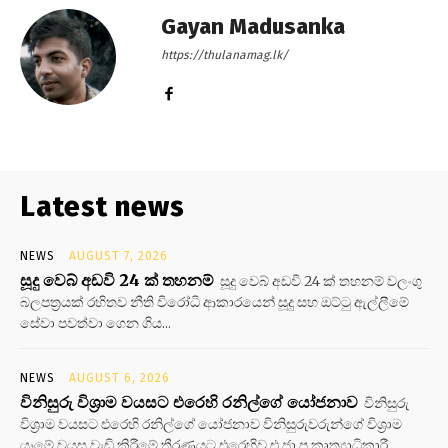
Gayan Madusanka
https://thulanamag.lk/
Latest news
NEWS
AUGUST 7, 2026
සූදු වෙබ් අඩවි 24 ක් තහනම්
සූදු වෙබ් අඩවි 24 ක් තහනම් වලංගු
බලපත්‍රයක් රහිතව නීති විරෝධි ආකාරයෙන් සූදු සහ ඔට්ටු ඇල්ලීමේ
සේවා පවත්වා ගෙන ගිය...
NEWS
AUGUST 6, 2026
විනිසුරු විශ්‍රාම වයසට එරෙහි රනිල්ගේ යෝජනාව
විනිසුරු
විශ්‍රාම වයසට එරෙහි රනිල්ගේ යෝජනාව විනිසුරුවරුන්ගේ විශ්‍රාම
යෑමේ වයස වැඩි කිරීමේ තීරණයට එරෙහිව එ.ජා.ප කෘත්‍යාධිකාරී