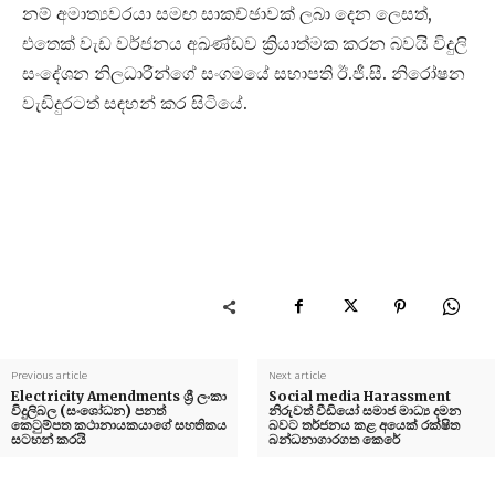
නම් අමාත්‍යවරයා සමඟ සාකච්ඡාවක් ලබා දෙන ලෙසත්,
එතෙක් වැඩ වර්ජනය අඛණ්ඩව ක්‍රියාත්මක කරන බවයි විදුලි
සංදේශන නිලධාරීන්ගේ සංගමයේ සභාපති ඊ.ජී.සී. නිරෝෂන
වැඩිදුරටත් සඳහන් කර සිටියේ.
Previous article
Next article
Electricity Amendments ශ්‍රී ලංකා
Social media Harassment
විදුලිබල (සංශෝධන) පනත්
නිරුවත් වීඩියෝ සමාජ මාධ්‍ය දමන
කෙටුම්පත කථානායකයාගේ සහතිකය
බවට තර්ජනය කළ අයෙක් රක්ෂිත
සටහන් කරයි
බන්ධනාගාරගත කෙරේ