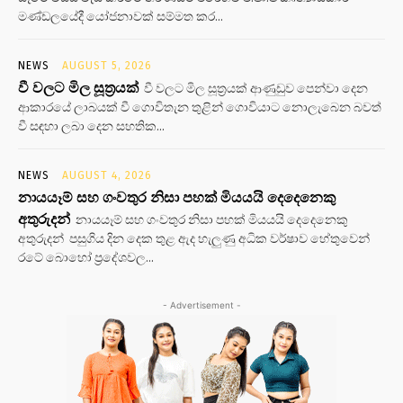
මණ්ඩලයේදී යෝජනාවක් සම්මත කර...
NEWS
AUGUST 5, 2026
වී වලට මිල සූත්‍රයක්
වී වලට මිල සූත්‍රයක් ආණුඩුව පෙන්වා දෙන
ආකාරයේ ලාබයක් වී ගොවිතැන තුළින් ගොවියාට නොලැබෙන බවත්
වී සඳහා ලබා දෙන සහතික...
NEWS
AUGUST 4, 2026
නායයෑම් සහ ගංවතුර නිසා පහක් මියයයි දෙදෙනෙකු
අතුරුදන්
නායයෑම් සහ ගංවතුර නිසා පහක් මියයයි දෙදෙනෙකු
අතුරුදන් පසුගිය දින දෙක තුළ ඇද හැලුණු අධික වර්ෂාව හේතුවෙන්
රටේ බොහෝ ප්‍රදේශවල...
- Advertisement -