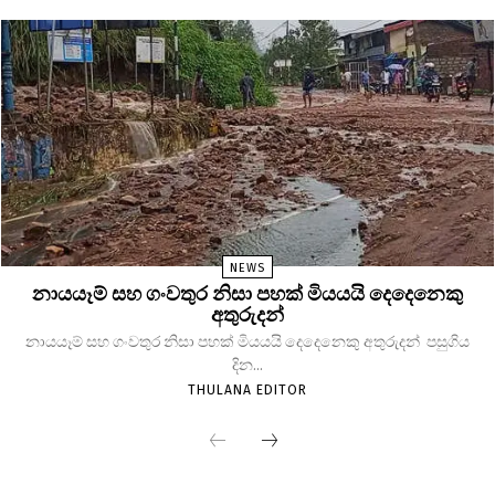
NEWS
නායයෑම් සහ ගංවතුර නිසා පහක් මියයයි දෙදෙනෙකු
අතුරුදන්
නායයෑම් සහ ගංවතුර නිසා පහක් මියයයි දෙදෙනෙකු අතුරුදන් පසුගිය
දින...
THULANA EDITOR