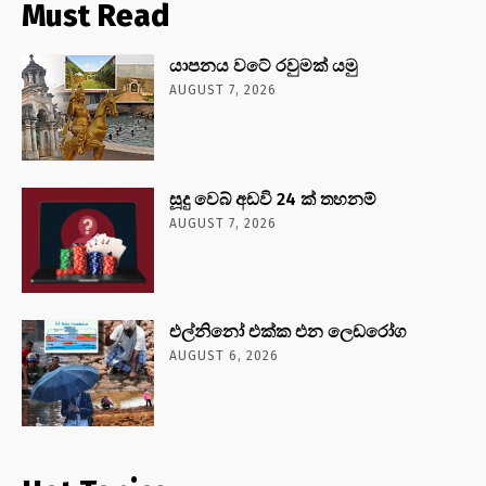
Must Read
යාපනය වටේ රවුමක් යමු
AUGUST 7, 2026
සූදු වෙබ් අඩවි 24 ක් තහනම්
AUGUST 7, 2026
එල්නිනෝ එක්ක එන ලෙඩරෝග
AUGUST 6, 2026