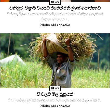
NEWS
විනිසුරු විශ්‍රාම වයසට එරෙහි රනිල්ගේ යෝජනාව
විනිසුරු විශ්‍රාම වයසට එරෙහි රනිල්ගේ යෝජනාව විනිසුරුවරුන්ගේ
විශ්‍රාම යෑමේ වයස...
DHARA ABEYNAYAKA
NEWS
වී වලට මිල සූත්‍රයක්
වී වලට මිල සූත්‍රයක් ආණුඩුව පෙන්වා දෙන ආකාරයේ ලාබයක් වී...
DHARA ABEYNAYAKA