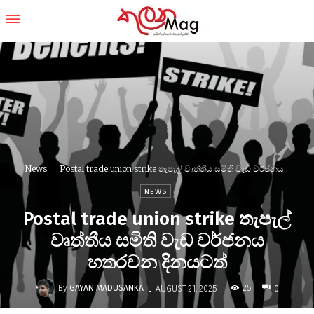
News
Postal trade union strike තැපැල් වෘත්තීය සමිති වැඩ වර්ජනය...
NEWS
Postal trade union strike තැපැල්
වෘත්තීය සමිති වැඩ වර්ජනය
හතරවන දිනයටත්
-
By
GAYAN MADUSANKA
25
AUGUST 21, 2025
0