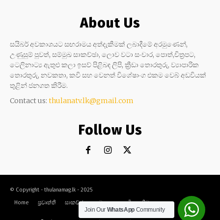
About Us
සයිබර් අවකාශයට සඟරාමය අත්දැකීමක් ලබාදීමේ අරමුණෙන්,
උණුසුම් පුවත්, සම්මුඛ සාකච්ඡා, ලොව වටා සංචාර, පොත්,චිත්‍රපට,
ටෙලිනාට්‍ය ඇතුළු කලා ඉසව් පිළිබඳ ලිපි, ක්‍රීඩා තොරතුරු, ව්‍යාපාරික
තොරතුරු, නවකතා, කවි සහ වෙනත් විශේෂාංග එකම වෙබ් අඩවියක්
තුළින් ජනගත කිරීම.
Contact us:
thulanatv.lk@gmail.com
Follow Us
© Copyright - thulanamag.lk - 2025
Home
ප්‍රවෘත්ති
සාකච්ඡා
නවකතා
කවි
ක්‍රීඩා
කලා
සංචාර
Join Our
WhatsApp
Community