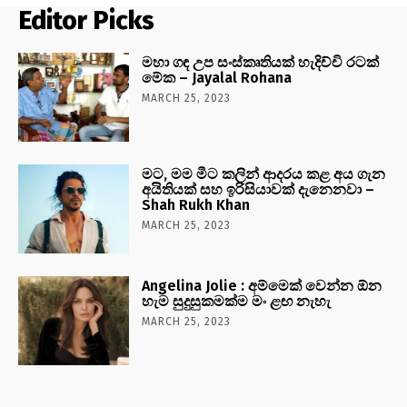
Editor Picks
මහා ගඳ උප සංස්කෘතියක් හැදිච්චි රටක්
මේක – Jayalal Rohana
MARCH 25, 2023
මට, මම මීට කලින් ආදරය කළ අය ගැන
අයිතියක් සහ ඉරිසියාවක් දැනෙනවා –
Shah Rukh Khan
MARCH 25, 2023
Angelina Jolie : අම්මෙක් වෙන්න ඕන
හැම සුදුසුකමක්ම මං ළඟ නැහැ
MARCH 25, 2023