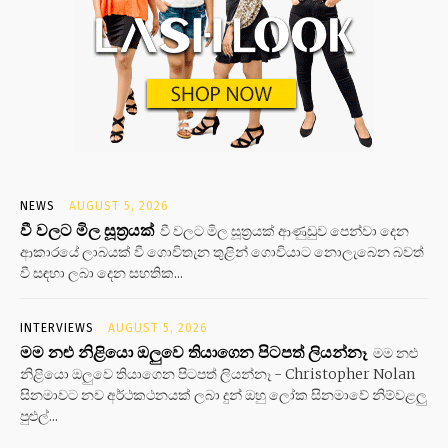
NEWS
AUGUST 5, 2026
වී වලට මිල සූත්‍රයක්
වී වලට මිල සූත්‍රයක් ආණුඩුව පෙන්වා දෙන
ආකාරයේ ලාබයක් වී ගොවිතැන තුළින් ගොවියාට නොලැබෙන බවත්
වී සඳහා ලබා දෙන සහතික...
INTERVIEWS
AUGUST 5, 2026
මම නළු නිළියො ඔලුවෙ තියාගෙන පිටපත් ලියන්නෑ
මම නළු
නිළියො ඔලුවෙ තියාගෙන පිටපත් ලියන්නෑ - Christopher Nolan
සිනමාවට නව අර්ථකථනයක් ලබා දුන් ඔහු ලෝක සිනමාවේ නිම්වළලු
පුළුල්...