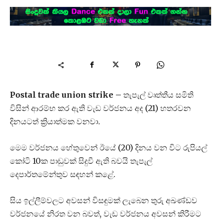
Postal trade union strike –
තැපැල් වෘත්තීය සමිති
විසින් ආරම්භ කර ඇති වැඩ වර්ජනය අද (21) හතරවන
දිනයටත් ක්‍රියාත්මක වනවා.
මෙම වර්ජනය හේතුවෙන් ඊයේ (20) දිනය වන විට රුපියල්
කෝටි 10ක පාඩුවක් සිදුවී ඇති බවයි තැපැල්
දෙපාර්තමේන්තුව සඳහන් කළේ.
සිය ඉල්ලීම්වලට අවසන් විසඳුමක් ලැබෙන තුරු අඛණ්ඩව
වර්ජනයේ නිරත වන බවත්, වැඩ වර්ජනය අවසන් කිරීමට