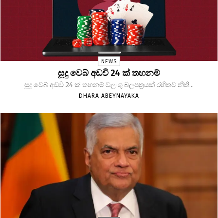
NEWS
සූදු වෙබ් අඩවි 24 ක් තහනම්
සූදු වෙබ් අඩවි 24 ක් තහනම් වලංගු බලපත්‍රයක් රහිතව නීති...
DHARA ABEYNAYAKA