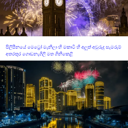
පිලිපීනයේ මෙට්‍රෝ මැනිලා හි මකාටි හි අලුත් අවුරුදු සැමරුම්
අතරතුර ගොඩනැගිලි මත ගිනිකෙළි