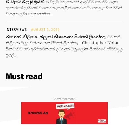
වී වලට මිල සූත්‍රයක්
වී වලට මිල සූත්‍රයක් ආණුඩුව පෙන්වා දෙන
ආකාරයේ ලාබයක් වී ගොවිතැන තුළින් ගොවියාට නොලැබෙන බවත්
වී සඳහා ලබා දෙන සහතික...
INTERVIEWS
AUGUST 5, 2026
මම නළු නිළියො ඔලුවෙ තියාගෙන පිටපත් ලියන්නෑ
මම නළු
නිළියො ඔලුවෙ තියාගෙන පිටපත් ලියන්නෑ - Christopher Nolan
සිනමාවට නව අර්ථකථනයක් ලබා දුන් ඔහු ලෝක සිනමාවේ නිම්වළලු
පුළුල්...
Must read
- Advertisement -