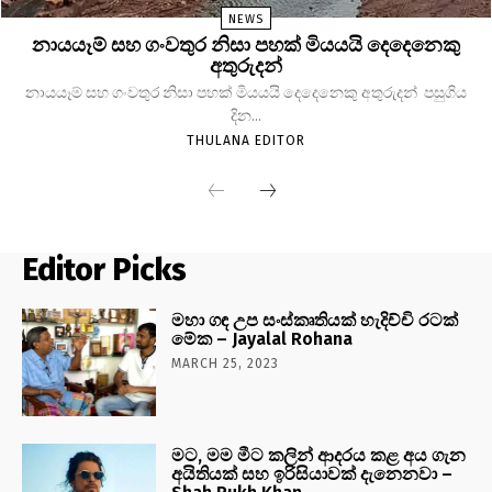
NEWS
නායයෑම් සහ ගංවතුර නිසා පහක් මියයයි දෙදෙනෙකු
අතුරුදන්
නායයෑම් සහ ගංවතුර නිසා පහක් මියයයි දෙදෙනෙකු අතුරුදන් පසුගිය
දින...
THULANA EDITOR
Editor Picks
මහා ගඳ උප සංස්කෘතියක් හැදිච්චි රටක්
මේක – Jayalal Rohana
MARCH 25, 2023
මට, මම මීට කලින් ආදරය කළ අය ගැන
අයිතියක් සහ ඉරිසියාවක් දැනෙනවා –