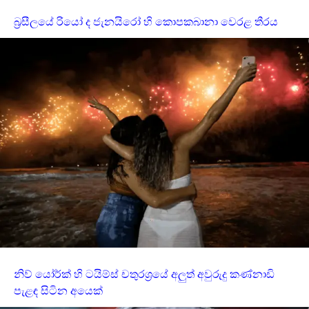
බ්‍රසීලයේ රියෝ ද ජැනයිරෝ හි කොපකබානා වෙරළ තීරය
නිව් යෝර්ක් හි ටයිම්ස් චතුරශ්‍රයේ අලුත් අවුරුදු කණ්නාඩි
පැළඳ සිටින අයෙක්