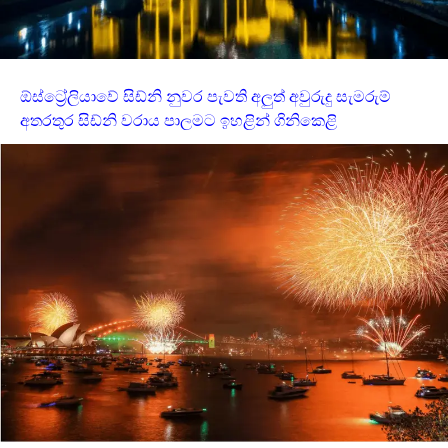
ඕස්ට්‍රේලියාවේ සිඩ්නි නුවර පැවති අලුත් අවුරුදු සැමරුම්
අතරතුර සිඩ්නි වරාය පාලමට ඉහළින් ගිනිකෙළි