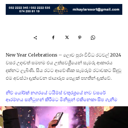
New Year Celebrations – ලොව පුරා විවිධ රටවල් 2024
වසර උදාවත් සමඟම එය උත්සවශ්‍රීයෙන් සැමරූ ආකාරය
දක්නට ලැබිණි. සිය රටට ආවේණික සැමරුම් රටාවකට සිදුවූ
එම අවස්ථා දැක්වෙන ජායාරුප පෙළක් පහතින් දැක්වේ.
නිව් යෝර්ක් නගරයේ ටයිම්ස් චතුරශ්‍රයේ නව වසරේ
ආරම්භය සනිටුහන් කිරීමට මිනිසුන් එකිනෙකා සිප ගැනීම