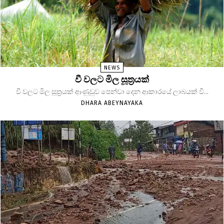
NEWS
වී වලට මිල සූත්‍රයක්
වී වලට මිල සූත්‍රයක් ආණුඩුව පෙන්වා දෙන ආකාරයේ ලාබයක් වී...
DHARA ABEYNAYAKA