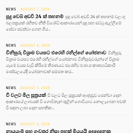
NEWS
AUGUST 7, 2026
සූදු වෙබ් අඩවි 24 ක් තහනම්
සූදු වෙබ් අඩවි 24 ක් තහනම් වලංගු
බලපත්‍රයක් රහිතව නීති විරෝධි ආකාරයෙන් සූදු සහ ඔට්ටු ඇල්ලීමේ
සේවා පවත්වා ගෙන ගිය...
NEWS
AUGUST 6, 2026
විනිසුරු විශ්‍රාම වයසට එරෙහි රනිල්ගේ යෝජනාව
විනිසුරු
විශ්‍රාම වයසට එරෙහි රනිල්ගේ යෝජනාව විනිසුරුවරුන්ගේ විශ්‍රාම
යෑමේ වයස වැඩි කිරීමේ තීරණයට එරෙහිව එ.ජා.ප කෘත්‍යාධිකාරී
මණ්ඩලයේදී යෝජනාවක් සම්මත කර...
NEWS
AUGUST 5, 2026
වී වලට මිල සූත්‍රයක්
වී වලට මිල සූත්‍රයක් ආණුඩුව පෙන්වා දෙන
ආකාරයේ ලාබයක් වී ගොවිතැන තුළින් ගොවියාට නොලැබෙන බවත්
වී සඳහා ලබා දෙන සහතික...
NEWS
AUGUST 4, 2026
නායයෑම් සහ ගංවතුර නිසා පහක් මියයයි දෙදෙනෙකු