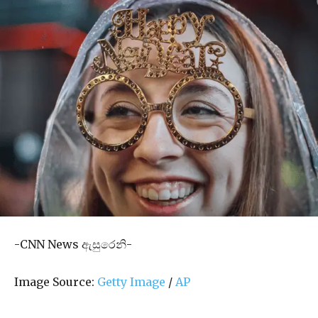
-CNN News ඇසුරෙනි-
Image Source:
Getty Image
/
AP