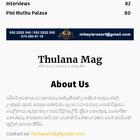
Interviews
82
Pini Muthu Palasa
80
Thulana Mag
සයිබරයේ සඟරාමය අත්දැකීම
About Us
සයිබර් අවකාශයට සඟරාමය අත්දැකීමක් ලබාදීමේ අරමුණෙන්,
උණුසුම් පුවත්, සම්මුඛ සාකච්ඡා, ලොව වටා සංචාර, පොත්,චිත්‍රපට,
ටෙලිනාට්‍ය ඇතුළු කලා ඉසව් පිළිබඳ ලිපි, ක්‍රීඩා තොරතුරු, ව්‍යාපාරික
තොරතුරු, නවකතා, කවි සහ වෙනත් විශේෂාංග එකම වෙබ් අඩවියක්
තුළින් ජනගත කිරීම.
Contact us:
thulanatv.lk@gmail.com