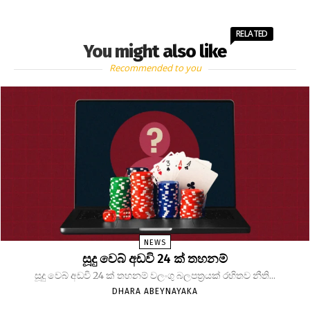
RELATED
You might also like
Recommended to you
NEWS
සූදු වෙබ් අඩවි 24 ක් තහනම්
සූදු වෙබ් අඩවි 24 ක් තහනම් වලංගු බලපත්‍රයක් රහිතව නීති...
DHARA ABEYNAYAKA