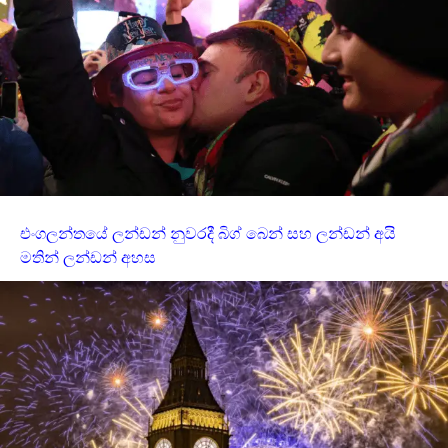
එංගලන්තයේ ලන්ඩන් නුවරදී බිග් බෙන් සහ ලන්ඩන් අයි
මතින් ලන්ඩන් අහස