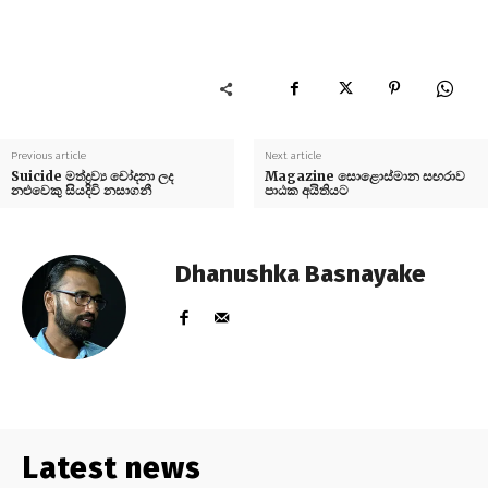
Previous article
Next article
Suicide මත්ද්‍රව්‍ය චෝදනා ලද
Magazine සොළොස්මාන සඟරාව
නළුවෙකු සියදිවි නසාගනී
පාඨක අයිතියට
Dhanushka Basnayake
Latest news