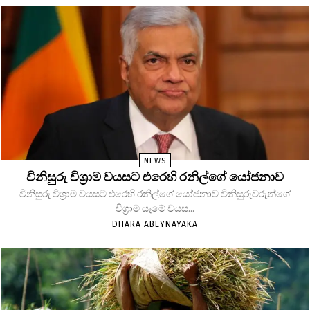
NEWS
විනිසුරු විශ්‍රාම වයසට එරෙහි රනිල්ගේ යෝජනාව
විනිසුරු විශ්‍රාම වයසට එරෙහි රනිල්ගේ යෝජනාව විනිසුරුවරුන්ගේ
විශ්‍රාම යෑමේ වයස...
DHARA ABEYNAYAKA