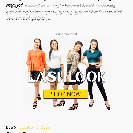
අතුරුදන්
නායයෑම් සහ ගංවතුර නිසා පහක් මියයයි දෙදෙනෙකු
අතුරුදන් පසුගිය දින දෙක තුළ ඇද හැලුණු අධික වර්ෂාව හේතුවෙන්
රටේ බොහෝ ප්‍රදේශවල...
- Advertisement -
NEWS
AUGUST 5, 2026