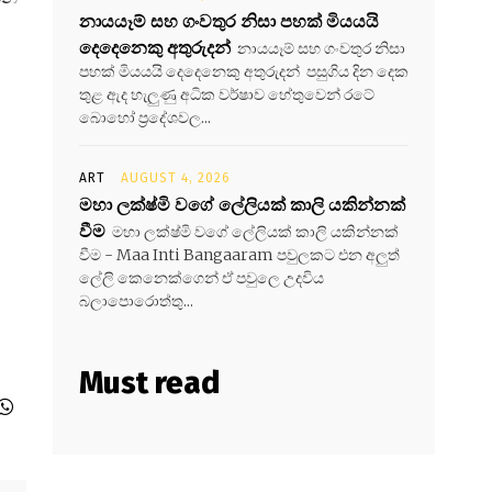
නායයෑම් සහ ගංවතුර නිසා පහක් මියයයි
දෙදෙනෙකු අතුරුදන්
නායයෑම් සහ ගංවතුර නිසා
පහක් මියයයි දෙදෙනෙකු අතුරුදන් පසුගිය දින දෙක
තුළ ඇද හැලුණු අධික වර්ෂාව හේතුවෙන් රටේ
බොහෝ ප්‍රදේශවල...
ART
AUGUST 4, 2026
මහා ලක්ෂ්මි වගේ ලේලියක් කාලි යකින්නක්
වීම
මහා ලක්ෂ්මි වගේ ලේලියක් කාලි යකින්නක්
වීම - Maa Inti Bangaaram පවුලකට එන අලුත්
ලේලි කෙනෙක්ගෙන් ඒ පවුලෙ උදවිය
බලාපොරොත්තු...
Must read