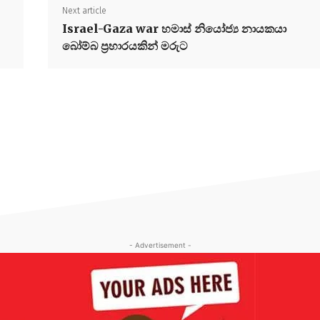
Next article
Israel-Gaza war හමාස් නියෝජ්‍ය නායකයා
බෝම්බ ප්‍රහාරයකින් මරුට
- Advertisement -