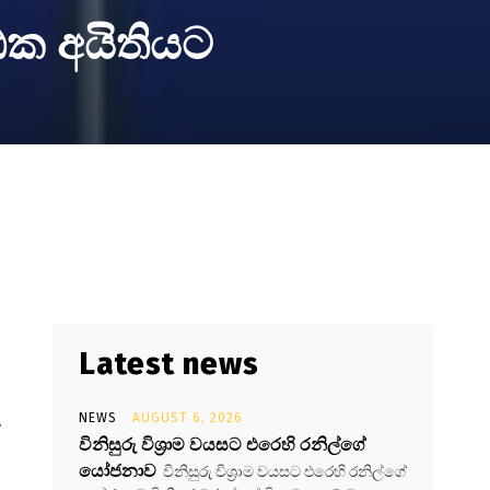
ක අයිතියට
Latest news
.
NEWS
AUGUST 6, 2026
විනිසුරු විශ්‍රාම වයසට එරෙහි රනිල්ගේ
යෝජනාව
විනිසුරු විශ්‍රාම වයසට එරෙහි රනිල්ගේ