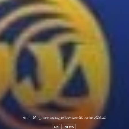
Art
Magazine සොළොස්මාන සඟරාව පාඨක අයිතියට
ART
NEWS