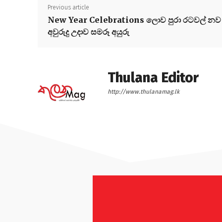
Previous article
New Year Celebrations ලොව පුරා රටවල් නව
අවුරුදු උදාව සමරූ අයුරු
Thulana Editor
http://www.thulanamag.lk