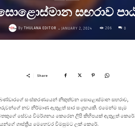
 සොළොස්මාන සඟරාව පාඨ
-
By
THULANA EDITOR
206
JANUARY 2, 2024
0
Share
රියාගම බණ්ඩාරගේ සංස්කරණයෙන් නිකුත්වන සොළොස්මාන සඟරාව,
්මාණකරුවන්ගේ නව නිර්මාණ ඇතුළත් සාර සංග්‍රහයකි. එමෙන්ම සෑම
ිද්වතකුගේ සේවය විමර්ශනය කෙරෙන ලිපි කිහිපයක් ඇතුළත් කෙරේ
ගේ ශාස්ත්‍රීය මෙහෙවර විමසුමට ලක් කෙරේ.