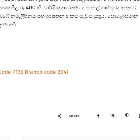
 මිල රු.400 කි. වාර්ෂික දායකත්වය,තැපැල් ගාස්තුවද ඇතුළුව
කර.ඔබේ නම,ලිපිනය සහ දුරකතන අංකය යැවිය යුතුය. සොළොස්මාන
්‍රණයකි.
Code 7135 Branch code 204)
Share