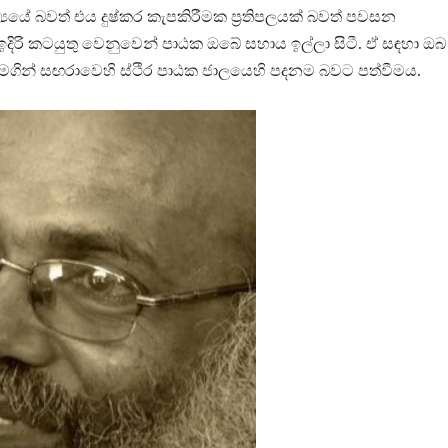
ේ බවත් එය දුෂ්කර කැපකිරීමක ප්‍රතිපලයක් බවත් පවසන
 ඉදිරි කටයුතු වෙනුවෙන් පාඨක ඔබේ සහාය ඉල්ලා සිටී. ඒ සඳහා ඔබ
මගින් සඟරාවෙහි ස්ථිර පාඨක ජාලයෙහි පදනම බවට පත්වීමය.