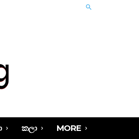
ා
කලා
MORE