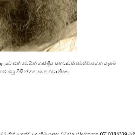
ට එක් වෙමින් ශාස්ත්‍රීය සඟරාවක් පවත්වාගෙන යෑමේ
් ඔහු විසින් අප වෙත එවා තිබේ.
 මගින් ගෙන්වා ගැනීම සඳහා වට්ස්ඇප්/දුරකතන 0710386339 මගි