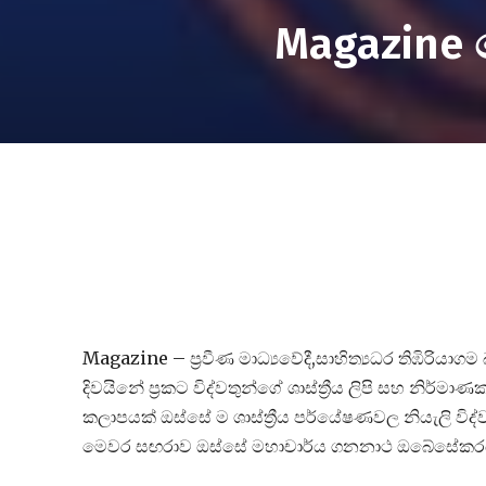
Magazine
Magazine – ප්‍රවීණ මාධ්‍යවේදී,සාහිත්‍යධර තිඹි
දිවයිනේ ප්‍රකට විද්වතුන්ගේ ශාස්ත්‍රීය ලිපි සහ නිර
කලාපයක් ඔස්සේ ම ශාස්ත්‍රීය පර්යේෂණවල නියැලි ව
මෙවර සඟරාව ඔස්සේ මහාචාර්ය ගනනාථ ඔබේසේකරයන්