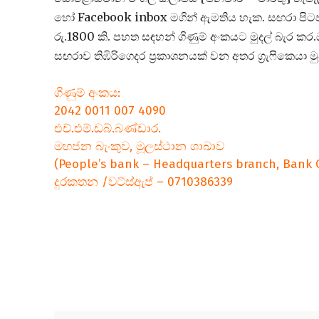
හෝ Facebook inbox මගින් ඇමතිය හැක. සඟරා පිටපතක
රු.1800 කි. පහත සඳහන් ගිණුම් අංකයට මුදල් බැර 
සඟරාව තිඹිරිගෙදර ප්‍රකාශනයක් වන අතර ග්‍රැෆිකෙයා මුද
ගිණුම් අංකය:
2042 0011 007 4090
එච්.එම්.ඩබ්.බණ්ඩාර.
මහජන බැංකුව, මූලස්ථාන ශාඛාව
(People’s bank – Headquarters branch, Bank 
දුරකතන /වට්ස්ඇප් – 0710386339