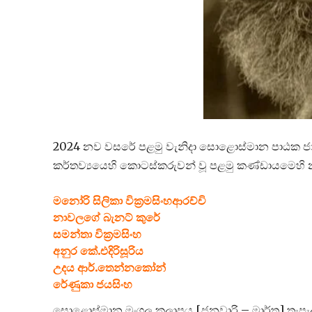
2024 නව වසරේ පළමු වැනිදා සොළොස්මාන පාඨක ජාලය
කර්තව්‍යයෙහි කොටස්කරුවන් වූ පළමු කණ්ඩායමෙහි නම
මනෝරි සිලිකා වික්‍රමසිංහආරච්චි
නාවලගේ බැනට් කුරේ
සමන්තා වික්‍රමසිංහ
අනුර කේ.එදිරිසූරිය
උදය ආර්.තෙන්නකෝන්
රේණුකා ජයසිංහ
සොළොස්මාන මංගල කලාපය [ජනවාරි – මාර්තු] තැපැල්