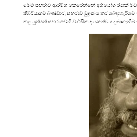
මෙම සඟරාව ආරම්භ කෙරෙන්නේ අභියෝග රැසක් මධ්‍යය
තිඹිරියාගම බණ්ඩාර, සඟරාව මුද්‍රණය කර බෙදාහැරීමේ
කළ යුත්තේ සඟරාවෙහි වාර්ෂික දායකත්වය ලබාගැනීම 