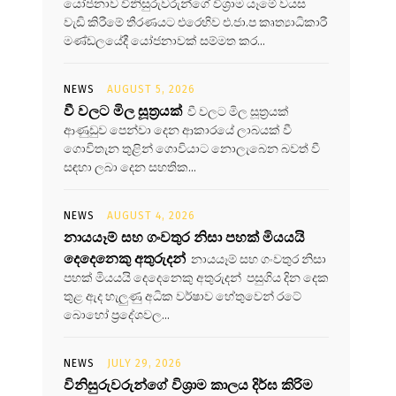
යෝජනාව විනිසුරුවරුන්ගේ විශ්‍රාම යෑමේ වයස
වැඩි කිරීමේ තීරණයට එරෙහිව එ.ජා.ප කෘත්‍යාධිකාරී
මණ්ඩලයේදී යෝජනාවක් සම්මත කර...
NEWS
AUGUST 5, 2026
වී වලට මිල සූත්‍රයක්
වී වලට මිල සූත්‍රයක්
ආණුඩුව පෙන්වා දෙන ආකාරයේ ලාබයක් වී
ගොවිතැන තුළින් ගොවියාට නොලැබෙන බවත් වී
සඳහා ලබා දෙන සහතික...
NEWS
AUGUST 4, 2026
නායයෑම් සහ ගංවතුර නිසා පහක් මියයයි
දෙදෙනෙකු අතුරුදන්
නායයෑම් සහ ගංවතුර නිසා
පහක් මියයයි දෙදෙනෙකු අතුරුදන් පසුගිය දින දෙක
තුළ ඇද හැලුණු අධික වර්ෂාව හේතුවෙන් රටේ
බොහෝ ප්‍රදේශවල...
NEWS
JULY 29, 2026
විනිසුරුවරුන්ගේ විශ්‍රාම කාලය දිර්ඝ කිරිම