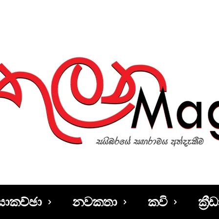
සාකච්ඡා
නවකතා
කවි
ක්‍රීඩ