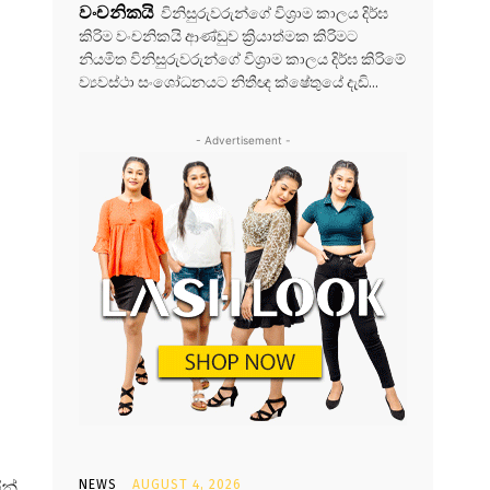
වංචනිකයි
විනිසුරුවරුන්ගේ විශ්‍රාම කාලය දිර්ඝ
කිරිම වංචනිකයි ආණ්ඩුව ක්‍රියාත්මක කිරිමට
නියමිත විනිසුරුවරුන්ගේ විශ්‍රාම කාලය දිර්ඝ කිරිමේ
ව්‍යවස්ථා සංශෝධනයට නිතීඥ ක්ෂේතුයේ දැඩි...
- Advertisement -
න්
NEWS
AUGUST 4, 2026