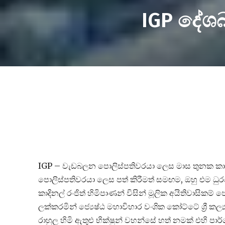
IGP දේශ
IGP – වැඩබලන පොලිස්පතිවරයා ලෙස මාස තුනක කා
පොලිස්පතිවරයා ලෙස පත් කිරීමත් සමඟම, ඔහු එම ධ
කාදිනල් රංජිත් හිමිපාණන් විසින් මූලික අයිතිවාසිකම
ලක්කරමින් ජ්‍යෙෂ්ඨ මහාවිහාර වංශික කෝට්ටේ ශ්‍රී ක
රාහුල හිමි ඇතුළු භික්ෂුන් වහන්සේ හත් නමක් එහි පා