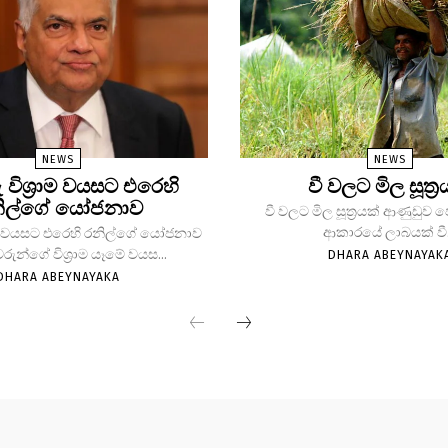
NEWS
NEWS
ු විශ්‍රාම වයසට එරෙහි
වී වලට මිල සූත්‍ර
ිල්ගේ යෝජනාව
වී වලට මිල සූත්‍රයක් ආණුඩුව
ආකාරයේ ලාබයක් වී.
්‍රාම වයසට එරෙහි රනිල්ගේ යෝජනාව
වරුන්ගේ විශ්‍රාම යෑමේ වයස...
DHARA ABEYNAYAK
DHARA ABEYNAYAKA