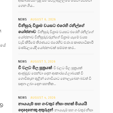
ආකාරයෙන් සූදු සහ ඔට්ටු ඇල්ලීමේ සේවා පවත්වා
ගෙන ගිය...
NEWS
AUGUST 6, 2026
විනිසුරු විශ්‍රාම වයසට එරෙහි රනිල්ගේ
්
යෝජනාව
විනිසුරු විශ්‍රාම වයසට එරෙහි රනිල්ගේ
යෝජනාව විනිසුරුවරුන්ගේ විශ්‍රාම යෑමේ වයස
වැඩි කිරීමේ තීරණයට එරෙහිව එ.ජා.ප කෘත්‍යාධිකාරී
ාලයේ
මණ්ඩලයේදී යෝජනාවක් සම්මත කර...
NEWS
AUGUST 5, 2026
වී වලට මිල සූත්‍රයක්
වී වලට මිල සූත්‍රයක්
ආණුඩුව පෙන්වා දෙන ආකාරයේ ලාබයක් වී
ගොවිතැන තුළින් ගොවියාට නොලැබෙන බවත් වී
සඳහා ලබා දෙන සහතික...
NEWS
AUGUST 4, 2026
නායයෑම් සහ ගංවතුර නිසා පහක් මියයයි
දෙදෙනෙකු අතුරුදන්
නායයෑම් සහ ගංවතුර නිසා