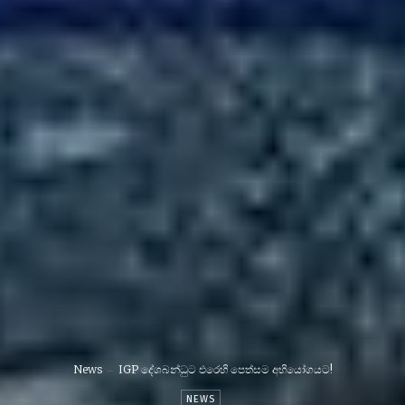
News
IGP දේශබන්ධුට එරෙහි පෙත්සම අභියෝගයට!
NEWS