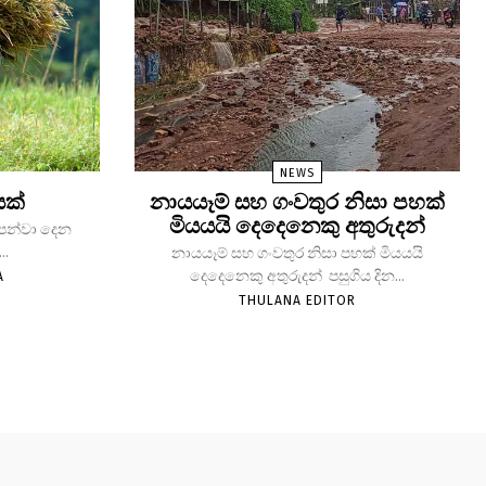
NEWS
යක්
නායයෑම් සහ ගංවතුර නිසා පහක්
මියයයි දෙදෙනෙකු අතුරුදන්
 පෙන්වා දෙන
..
නායයෑම් සහ ගංවතුර නිසා පහක් මියයයි
දෙදෙනෙකු අතුරුදන් පසුගිය දින...
A
THULANA EDITOR