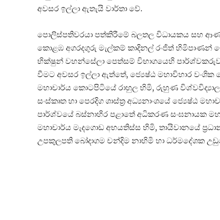
අවසර ඉල්ලා ඇතැයි වාර්තා වේ.
පොලිස්පතිවරයා පත්කිරීමේ බලතල විධායකය සහ ආණ්ඩුක්‍
කොළඹ අගරදගුරු මැල්කම් කාදිනල් රංජිත් හිමිපාණන්
භික්ෂුන් වහන්සේලා පෙත්සම් විභාගයෙහි පාර්ශ්වකර
වීමට අවසර ඉල්ලා ඇත්තේ, ජ්‍යෙෂ්ඨ මහාවිහාර වංශික කෝ
මහාචාර්ය කොටපිටියේ රාහුල හිමි, රුහුණ විශ්වවිද්‍යා
සංස්කෘත හා පෙරදිග ශාස්ත්‍ර අධ්‍යනාංශයේ ජ්‍යෙෂ්ඨ ම
පාර්ශ්වයේ බස්නාහිර පළාතේ අධිකරණ සංඝනායක මහාචාර්
මහාචාර්ය මැදගොඩ අභයතිස්ස හිමි, තායිවානයේ ප්‍ර
උපකුලපති බෝදාගම චන්දිම නාහිමි හා ධර්මදේශක උඩු