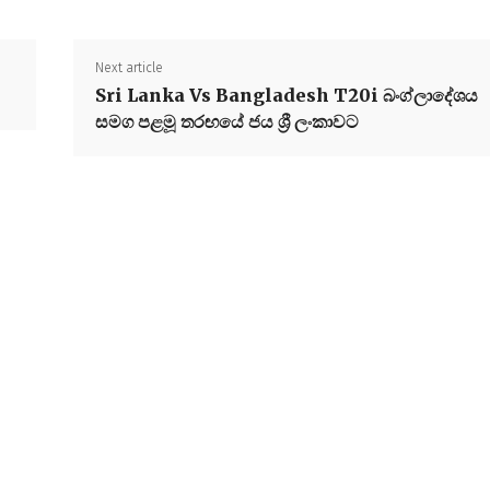
Next article
Sri Lanka Vs Bangladesh T20i බංග්ලාදේශය
සමග පළමූ තරඟයේ ජය ශ්‍රී ලංකාවට