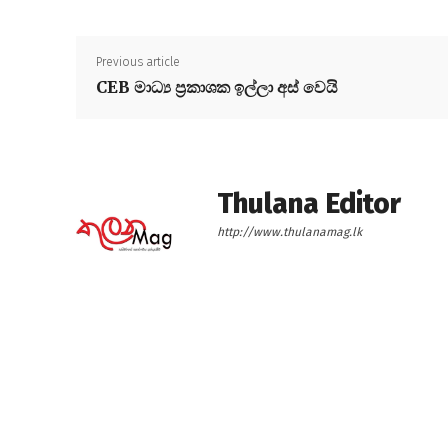
Previous article
CEB මාධ්‍ය ප්‍රකාශක ඉල්ලා අස් වෙයි
Thulana Editor
http://www.thulanamag.lk