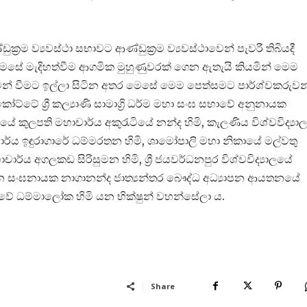
රම ව්‍යවස්ථා සභාවට ආණ්ඩුක්‍රම ව්‍යවස්ථාවෙන් පැවරී තිබියදී
 මෙසේ මැදිහත්වීම ආගමික මුහුණුවරක් ගෙන ඇතැයි කියමින් මෙම
ුවන් වීමට ඉල්ලා සිටින අතර මෙසේ මෙම පෙත්සමට පාර්ශ්වකරුවන
ට්ටේ ශ්‍රී කල්‍යාණි සාමාග්‍රි ධර්ම මහා සංඝ සභාවේ අනුනායක
ලයේ කුලපති මහාචාර්ය අකුරැටියේ නන්ද හිමි, කැලණිය විශ්වවිද්‍ය
හාචාර්ය ඉඳුරාගාරේ ධම්මරතන හිමි, ශාමෝපාලි මහා නිකායේ මල්වතු
ය අගලකඩ සිරිසුමන හිමි, ශ්‍රී ජයවර්ධනපුර විශ්වවිද්‍යාලයේ
ධාන සංඝනායක නාගානන්ද ජාත්‍යන්තර බෞද්ධ අධ්‍යාපන ආයතනයේ
වේ ධම්මාලෝක හිමි යන භික්ෂුන් වහන්සේලා ය.
Share