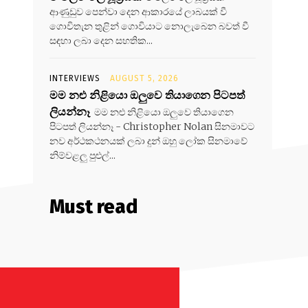
ආණුඩුව පෙන්වා දෙන ආකාරයේ ලාබයක් වී
ගොවිතැන තුළින් ගොවියාට නොලැබෙන බවත් වී
සඳහා ලබා දෙන සහතික...
INTERVIEWS
AUGUST 5, 2026
මම නළු නිළියො ඔලුවෙ තියාගෙන පිටපත්
ලියන්නෑ
මම නළු නිළියො ඔලුවෙ තියාගෙන
පිටපත් ලියන්නෑ - Christopher Nolan සිනමාවට
නව අර්ථකථනයක් ලබා දුන් ඔහු ලෝක සිනමාවේ
නිම්වළලු පුළුල්...
Must read