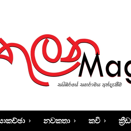
සාකච්ඡා
නවකතා
කවි
ක්‍රීඩ