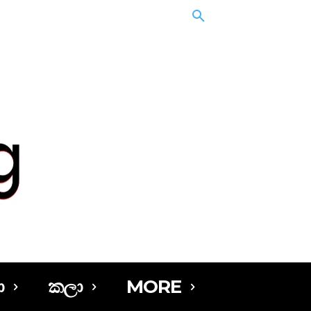
ා
කලා
MORE