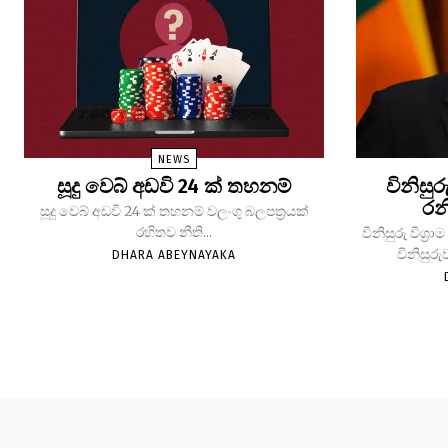
NEWS
සූදු වෙබ් අඩවි 24 ක් තහනම්
විනිසුර
රන
සූදු වෙබ් අඩවි 24 ක් තහනම් වලංගු බලපත්‍රයක්
රහිතව නීති...
විනිසුරු විශ
විනිසුරු
DHARA ABEYNAYAKA