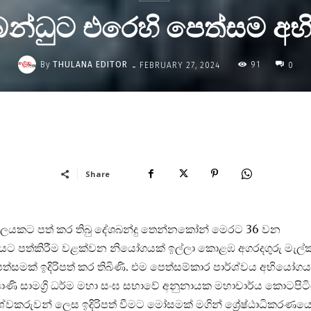
බන්ධුට එරෙහි පෙත්සම අ
-
By
THULANA EDITOR
91
FEBRUARY 27, 2024
0
Share
ලයකට පත් කර තිබු දේශබන්දු තෙන්නකෝන් මෙරට 36 වන
ුරයට පත්කිරීම වළක්වන නියෝගයක් ඉල්ලා කොළඹ අගරදගුරු මැල්
් පෙත්සමක් ඉදිරිපත් කර තිබිණි. එම පෙත්සම්කාර පාර්ශ්වය අභියෝග
ල්‍යාණි සාමග්‍රි ධර්ම මහා සංඝ සභාවේ අනුනායක මහාචාර්ය කොටපිට
ර්ශ්වකරුවන් ලෙස ඉදිරිපත් වීමට මෝසමක් මගින් ශ්‍රේෂ්ඨාධිකරණය