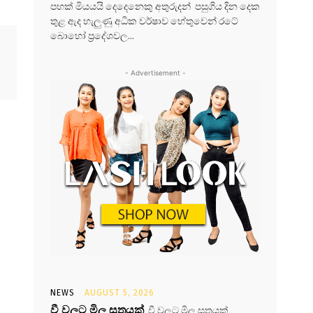
පහක් මියයයි දෙදෙනෙකු අතුරුදන් පසුගිය දින දෙක
තුළ ඇද හැලුණු අධික වර්ෂාව හේතුවෙන් රටේ
බොහෝ ප්‍රදේශවල...
- Advertisement -
NEWS
AUGUST 5, 2026
වී වලට මිල සූත්‍රයක්
වී වලට මිල සූත්‍රයක්