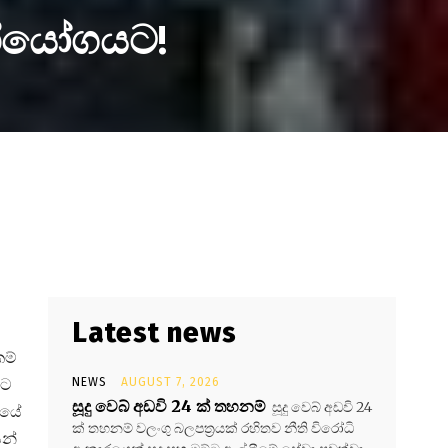
භියෝගයට!
Latest news
කම්
යට
NEWS
AUGUST 7, 2026
සූදු වෙබ් අඩවි 24 ක් තහනම්
සූදු වෙබ් අඩවි 24
ියේ
ක් තහනම් වලංගු බලපත්‍රයක් රහිතව නීති විරෝධි
ෙන්