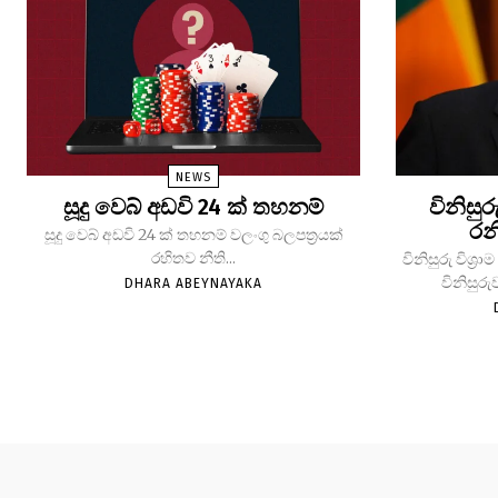
NEWS
සූදු වෙබ් අඩවි 24 ක් තහනම්
විනිසුර
රන
සූදු වෙබ් අඩවි 24 ක් තහනම් වලංගු බලපත්‍රයක්
රහිතව නීති...
විනිසුරු විශ
විනිසුරු
DHARA ABEYNAYAKA