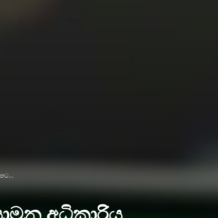
තට...
ියාමන අධිකාරිය