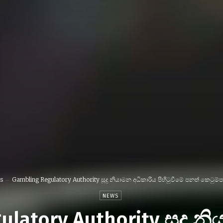
s
Gambling Regulatory Authority සූදු නියාමන අධිකාරිය පිහිටුවීමේ පනත් කෙටුම්ප
NEWS
latory Authority සූදු න