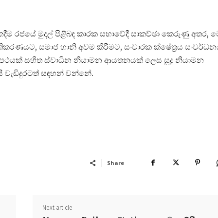
ීම රජයේ මුදල් පිළිබඳ කාරක සභාවේදී සාකච්ඡා කෙරුණු අතර, 
්‍රමිතිකරණයට, සමාජ හානි අවම කිරීමට, සංචාරක ක්ෂේත්‍රය සංවර්ධ
ෂය පථයක් සහිත ස්වාධීන නියාමන ආයතනයක් ලෙස සූදු නියාමන
යි වැඩිදුරටත් සඳහන් වන්නේ.
Share
Next article