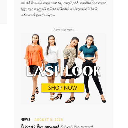
පහක් මියයයි දෙදෙනෙකු අතුරුදන් පසුගිය දින දෙක
තුළ ඇද හැලුණු අධික වර්ෂාව හේතුවෙන් රටේ
බොහෝ ප්‍රදේශවල...
- Advertisement -
NEWS
AUGUST 5, 2026
වී වලට මිල සූත්‍රයක්
වී වලට මිල සූත්‍රයක්