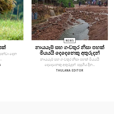
NEWS
යක්
නායයෑම් සහ ගංවතුර නිසා පහක්
මියයයි දෙදෙනෙකු අතුරුදන්
 පෙන්වා දෙන
..
නායයෑම් සහ ගංවතුර නිසා පහක් මියයයි
දෙදෙනෙකු අතුරුදන් පසුගිය දින...
A
THULANA EDITOR