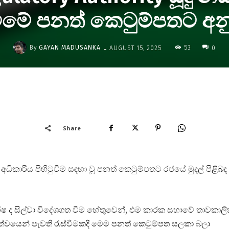
ුවීමේ පනත් කෙටුම්පතට අන
-
By
GAYAN MADUSANKA
53
AUGUST 15, 2025
0
Share
 අධිකාරිය පිහිටුවීම සඳහා වූ පනත් කෙටුම්පතට රජයේ මුදල් පිළිබඳ
ර්ෂ ද සිල්වා විදේශගත වීම හේතුවෙන්, එම කාරක සභාවේ තාවකාල
නත්වයෙන් පැවති රැස්වීමකදී මෙම පනත් කෙටුම්පත සලකා බලා