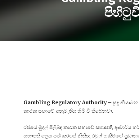
පිහිට
Gambling Regulatory Authority
– සූදු නියාමන
කාරක සභාවේ අනුමැතිය හිමි වී තිබෙනවා.
රජයේ මුදල් පිළිබඳ කාරක සභාවේ සභාපති, ආචාර්ය හ
සභාපති ලෙස පත් කරගත් නීතිඥ රවුෆ් හකීම්ගේ ප්‍රධා