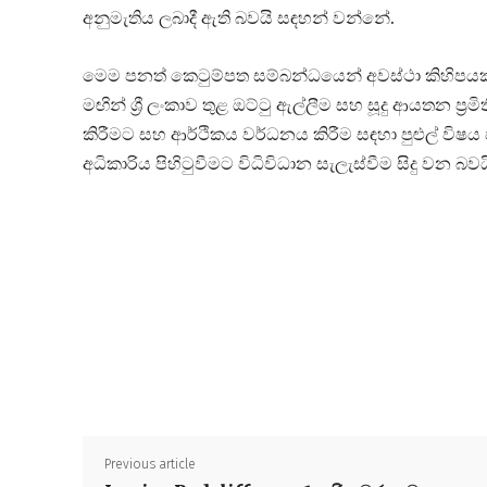
අනුමැතිය ලබාදී ඇති බවයි සඳහන් වන්නේ.
මෙම පනත් කෙටුම්පත සම්බන්ධයෙන් අවස්ථා කිහිපයකද
මඟින් ශ්‍රී ලංකාව තුළ ඔට්ටු ඇල්ලීම සහ සූදු ආයතන ප
කිරීමට සහ ආර්ථිකය වර්ධනය කිරීම සඳහා පුළුල් වි
අධිකාරිය පිහිටුවීමට විධිවිධාන සැලැස්වීම සිදු වන බව
Previous article