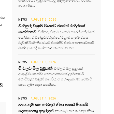
ආකාරයෙන් සූදු සහ ඔට්ටු ඇල්ලීමේ සේවා පවත්වා
ගෙන ගිය...
මෙය
NEWS
AUGUST 6, 2026
නය
විනිසුරු විශ්‍රාම වයසට එරෙහි රනිල්ගේ
යෝජනාව
විනිසුරු විශ්‍රාම වයසට එරෙහි රනිල්ගේ
යෝජනාව විනිසුරුවරුන්ගේ විශ්‍රාම යෑමේ වයස
වැඩි කිරීමේ තීරණයට එරෙහිව එ.ජා.ප කෘත්‍යාධිකාරී
මණ්ඩලයේදී යෝජනාවක් සම්මත කර...
NEWS
AUGUST 5, 2026
වී වලට මිල සූත්‍රයක්
වී වලට මිල සූත්‍රයක්
ආණුඩුව පෙන්වා දෙන ආකාරයේ ලාබයක් වී
ගොවිතැන තුළින් ගොවියාට නොලැබෙන බවත් වී
සඳහා ලබා දෙන සහතික...
NEWS
AUGUST 4, 2026
නායයෑම් සහ ගංවතුර නිසා පහක් මියයයි
දෙදෙනෙකු අතුරුදන්
නායයෑම් සහ ගංවතුර නිසා