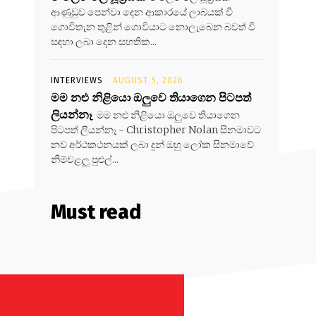
ආණුඩුව පෙන්වා දෙන ආකාරයේ ලාබයක් වී
ගොවිතැන තුළින් ගොවියාට නොලැබෙන බවත් වී
සඳහා ලබා දෙන සහතික...
INTERVIEWS
AUGUST 5, 2026
මම නළු නිළියො ඔලුවෙ තියාගෙන පිටපත්
ලියන්නෑ
මම නළු නිළියො ඔලුවෙ තියාගෙන
පිටපත් ලියන්නෑ - Christopher Nolan සිනමාවට
නව අර්ථකථනයක් ලබා දුන් ඔහු ලෝක සිනමාවේ
නිම්වළලු පුළුල්...
Must read