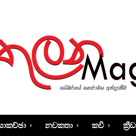
සාකච්ඡා
නවකතා
කවි
ක්‍රීඩ