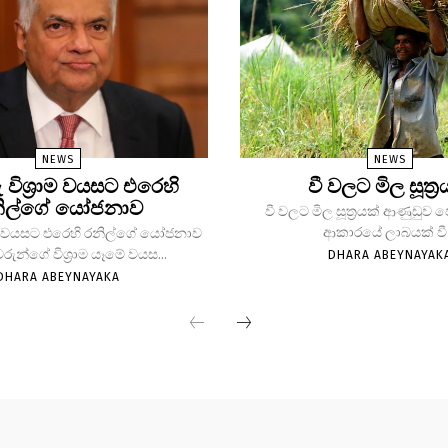
NEWS
NEWS
ු විශ්‍රාම වයසට එරෙහි
වී වලට මිල සූත්‍ර
ිල්ගේ යෝජනාව
වී වලට මිල සූත්‍රයක් ආණුඩුව
ආකාරයේ ලාබයක් වී.
්‍රාම වයසට එරෙහි රනිල්ගේ යෝජනාව
වරුන්ගේ විශ්‍රාම යෑමේ වයස...
DHARA ABEYNAYAK
DHARA ABEYNAYAKA