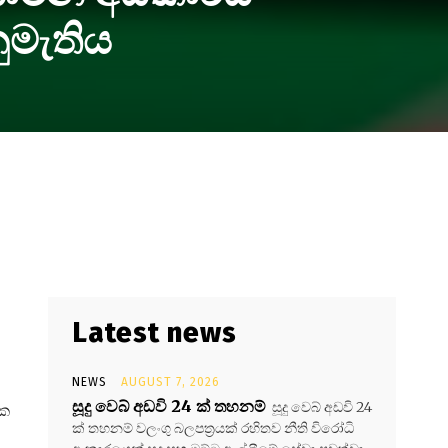
ුමැතිය
Latest news
NEWS
AUGUST 7, 2026
සූදු වෙබ් අඩවි 24 ක් තහනම්
සූදු වෙබ් අඩවි 24
ික
ක් තහනම් වලංගු බලපත්‍රයක් රහිතව නීති විරෝධි