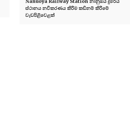
Nanuoya Railway Station නානුඔය දුම්රිය
ස්ථානය නවීකරණය කිරීම කඩිනම් කිරීමේ
වැඩපිළිවෙළක්
a