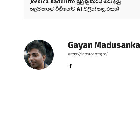
Jessica Radcliffe පුහුණුකාරිය මරා දැමු
තල්මසාගේ වීඩියෝව AI වලින් කළ එකක්
Gayan Madusank
https://thulanamag.lk/