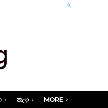
ා
කලා
MORE