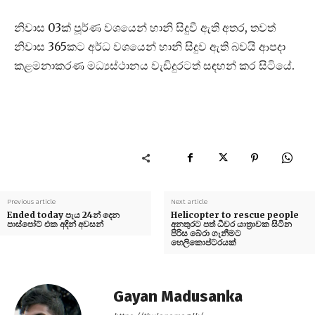
නිවාස 03ක් පූර්ණ වශයෙන් හානි සිදුවී ඇති අතර, තවත්
නිවාස 365කට අර්ධ වශයෙන් හානි සිදුව ඇති බවයි ආපදා
කළමනාකරණ මධ්‍යස්ථානය වැඩිදුරටත් සඳහන් කර සිටියේ.
Previous article
Next article
Ended today පැය 24න් දෙන
Helicopter to rescue people
පාස්පෝට් එක අදින් අවසන්
අනතුරට පත් ධීවර යාත්‍රාවක සිටින
පිරිස බේරා ගැනීමට
හෙලිකොප්ටරයක්
Gayan Madusanka