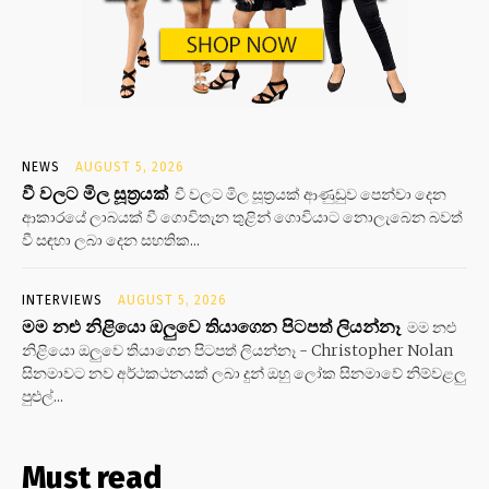
NEWS
AUGUST 5, 2026
වී වලට මිල සූත්‍රයක්
වී වලට මිල සූත්‍රයක් ආණුඩුව පෙන්වා දෙන
ආකාරයේ ලාබයක් වී ගොවිතැන තුළින් ගොවියාට නොලැබෙන බවත්
වී සඳහා ලබා දෙන සහතික...
INTERVIEWS
AUGUST 5, 2026
මම නළු නිළියො ඔලුවෙ තියාගෙන පිටපත් ලියන්නෑ
මම නළු
නිළියො ඔලුවෙ තියාගෙන පිටපත් ලියන්නෑ - Christopher Nolan
සිනමාවට නව අර්ථකථනයක් ලබා දුන් ඔහු ලෝක සිනමාවේ නිම්වළලු
පුළුල්...
Must read