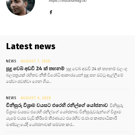
https://thulanamag.lk/
Latest news
NEWS
AUGUST 7, 2026
සූදු වෙබ් අඩවි 24 ක් තහනම්
සූදු වෙබ් අඩවි 24 ක් තහනම් වලංගු
බලපත්‍රයක් රහිතව නීති විරෝධි ආකාරයෙන් සූදු සහ ඔට්ටු ඇල්ලීමේ
සේවා පවත්වා ගෙන ගිය...
NEWS
AUGUST 6, 2026
විනිසුරු විශ්‍රාම වයසට එරෙහි රනිල්ගේ යෝජනාව
විනිසුරු
විශ්‍රාම වයසට එරෙහි රනිල්ගේ යෝජනාව විනිසුරුවරුන්ගේ විශ්‍රාම
යෑමේ වයස වැඩි කිරීමේ තීරණයට එරෙහිව එ.ජා.ප කෘත්‍යාධිකාරී
මණ්ඩලයේදී යෝජනාවක් සම්මත කර...