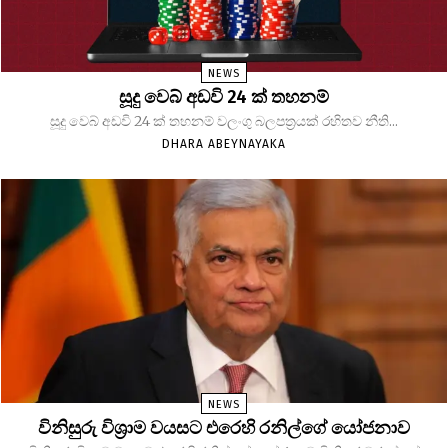
NEWS
සූදු වෙබ් අඩවි 24 ක් තහනම්
සූදු වෙබ් අඩවි 24 ක් තහනම් වලංගු බලපත්‍රයක් රහිතව නීති...
DHARA ABEYNAYAKA
NEWS
විනිසුරු විශ්‍රාම වයසට එරෙහි රනිල්ගේ යෝජනාව