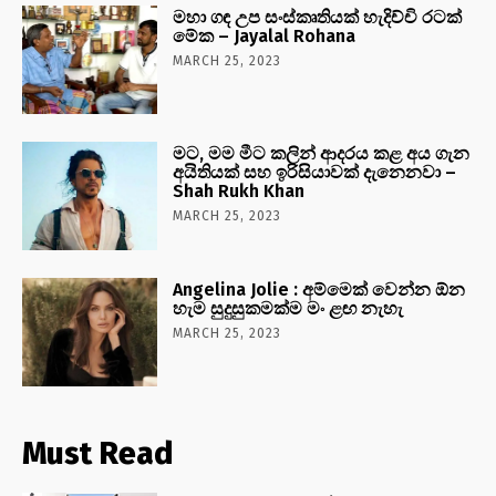
මහා ගඳ උප සංස්කෘතියක් හැදිච්චි රටක්
මේක – Jayalal Rohana
MARCH 25, 2023
මට, මම මීට කලින් ආදරය කළ අය ගැන
අයිතියක් සහ ඉරිසියාවක් දැනෙනවා –
Shah Rukh Khan
MARCH 25, 2023
Angelina Jolie : අම්මෙක් වෙන්න ඕන
හැම සුදුසුකමක්ම මං ළඟ නැහැ
MARCH 25, 2023
Must Read