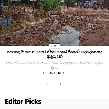
NEWS
නායයෑම් සහ ගංවතුර නිසා පහක් මියයයි දෙදෙනෙකු
අතුරුදන්
නායයෑම් සහ ගංවතුර නිසා පහක් මියයයි දෙදෙනෙකු අතුරුදන් පසුගිය
දින...
THULANA EDITOR
Editor Picks