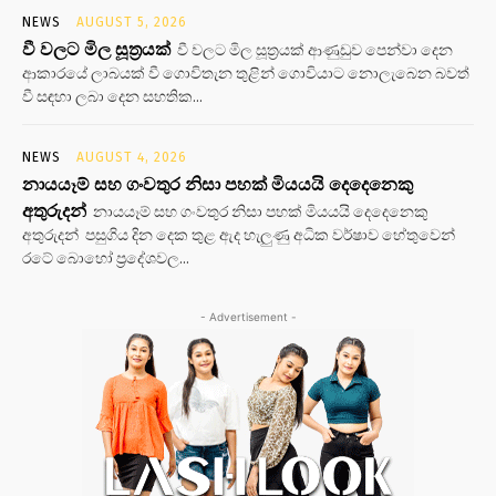
NEWS
AUGUST 5, 2026
වී වලට මිල සූත්‍රයක්
වී වලට මිල සූත්‍රයක් ආණුඩුව පෙන්වා දෙන
ආකාරයේ ලාබයක් වී ගොවිතැන තුළින් ගොවියාට නොලැබෙන බවත්
වී සඳහා ලබා දෙන සහතික...
NEWS
AUGUST 4, 2026
නායයෑම් සහ ගංවතුර නිසා පහක් මියයයි දෙදෙනෙකු
අතුරුදන්
නායයෑම් සහ ගංවතුර නිසා පහක් මියයයි දෙදෙනෙකු
අතුරුදන් පසුගිය දින දෙක තුළ ඇද හැලුණු අධික වර්ෂාව හේතුවෙන්
රටේ බොහෝ ප්‍රදේශවල...
- Advertisement -