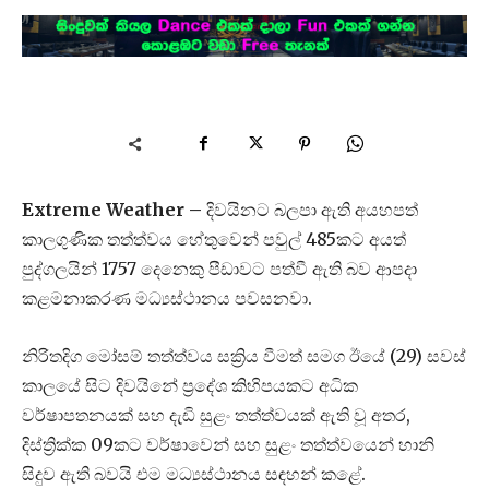
Extreme Weather –
දිවයිනට බලපා ඇති අයහපත්
කාලගුණික තත්ත්වය හේතුවෙන් පවුල් 485කට අයත්
පුද්ගලයින් 1757 දෙනෙකු පීඩාවට පත්වී ඇති බව ආපදා
කළමනාකරණ මධ්‍යස්ථානය පවසනවා.
නිරිතදිග මෝසම් තත්ත්වය සක්‍රිය වීමත් සමග ඊයේ (29) සවස්
කාලයේ සිට දිවයිනේ ප්‍රදේශ කිහිපයකට අධික
වර්ෂාපතනයක් සහ දැඩි සුළං තත්ත්වයක් ඇති වූ අතර,
දිස්ත්‍රික්ක 09කට වර්ෂාවෙන් සහ සුළං තත්ත්වයෙන් හානි
සිදුව ඇති බවයි එම මධ්‍යස්ථානය සඳහන් කළේ.