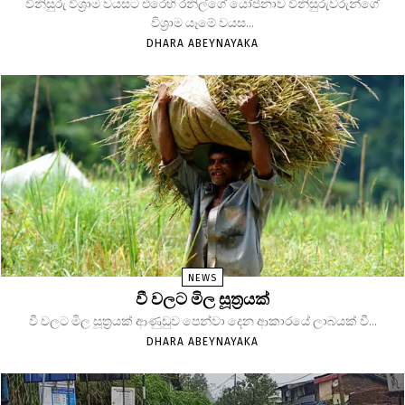
විනිසුරු විශ්‍රාම වයසට එරෙහි රනිල්ගේ යෝජනාව විනිසුරුවරුන්ගේ
විශ්‍රාම යෑමේ වයස...
DHARA ABEYNAYAKA
NEWS
වී වලට මිල සූත්‍රයක්
වී වලට මිල සූත්‍රයක් ආණුඩුව පෙන්වා දෙන ආකාරයේ ලාබයක් වී...
DHARA ABEYNAYAKA