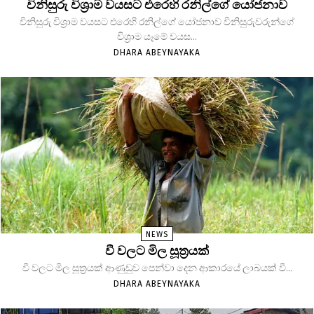
විනිසුරු විශ්‍රාම වයසට එරෙහි රනිල්ගේ යෝජනාව
විනිසුරු විශ්‍රාම වයසට එරෙහි රනිල්ගේ යෝජනාව විනිසුරුවරුන්ගේ
විශ්‍රාම යෑමේ වයස...
DHARA ABEYNAYAKA
NEWS
වී වලට මිල සූත්‍රයක්
වී වලට මිල සූත්‍රයක් ආණුඩුව පෙන්වා දෙන ආකාරයේ ලාබයක් වී...
DHARA ABEYNAYAKA