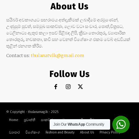
About Us
සයිබර් අවකාශයට සඟරාමය අත්දැකීමක් ලබාදීමේ අරමුණෙන්,
උණුසුම් පුවත්, සම්මුඛ සාකච්ඡා, ලොව වටා සංචාර, පොත්,චිත්‍රපට,
ටෙලිනාට්‍ය ඇතුළු කලා ඉසව් පිළිබඳ ලිපි, ක්‍රීඩා තොරතුරු, ව්‍යාපාරික
තොරතුරු, නවකතා, කවි සහ වෙනත් විශේෂාංග එකම වෙබ් අඩවියක්
තුළින් ජනගත කිරීම.
Contact us:
thulanatv.lk@gmail.com
Follow Us
© Copyright - thulanamag.lk - 2025
Home
ප්‍රවෘත්ති
සාකච්ඡා
නවකතා
කවි
ක්‍රීඩා
කලා
සංචාර
Join Our
WhatsApp
Community
ව්‍යාපාර
විශේෂාංග
Fashion and Beauty
About Us
Privacy Policy