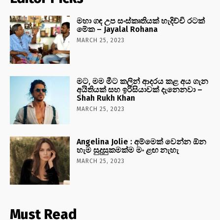
මහා ගඳ උප සංස්කෘතියක් හැදිච්චි රටක්
මේක – Jayalal Rohana
MARCH 25, 2023
මට, මම මීට කලින් ආදරය කළ අය ගැන
අයිතියක් සහ ඉරිසියාවක් දැනෙනවා –
Shah Rukh Khan
MARCH 25, 2023
Angelina Jolie : අම්මෙක් වෙන්න ඕන
හැම සුදුසුකමක්ම මං ළඟ නැහැ
MARCH 25, 2023
Must Read