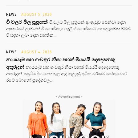
NEWS
AUGUST 5, 2026
වී වලට මිල සූත්‍රයක්
වී වලට මිල සූත්‍රයක් ආණුඩුව පෙන්වා දෙන
ආකාරයේ ලාබයක් වී ගොවිතැන තුළින් ගොවියාට නොලැබෙන බවත්
වී සඳහා ලබා දෙන සහතික...
NEWS
AUGUST 4, 2026
නායයෑම් සහ ගංවතුර නිසා පහක් මියයයි දෙදෙනෙකු
අතුරුදන්
නායයෑම් සහ ගංවතුර නිසා පහක් මියයයි දෙදෙනෙකු
අතුරුදන් පසුගිය දින දෙක තුළ ඇද හැලුණු අධික වර්ෂාව හේතුවෙන්
රටේ බොහෝ ප්‍රදේශවල...
- Advertisement -