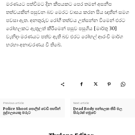
මරණයට පත්වීමට දින කීපයකට පෙර තමන් අසනීප
තත්වයකින් පසුවන බව මෙරට වාසය කරන සිය ඥාතීන් සමග
පවසා ඇත. අනතුරුව රෝගී තත්වය උත්සන්න වීමෙන් එරට
රෝහලකට ඇතුලත් කීරීමෙන් පසුව පසුගිය [මාර්තු 30]
වැනිදා මරණයට පත්ව ඇති බව එරට රෝහල් ආරංචි මාර්ග
හරහා අනාවරණය වී තිබේ.
Previous article
Next article
Police Shoot පොලිස් වෙඩි පහරින්
Dead Body පන්සලක තිබී මල
පුද්ගලයෙකු මරුට
සිරුරක් හමුවේ