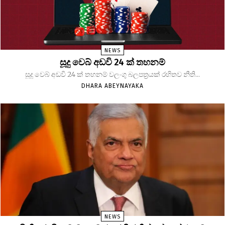
NEWS
සූදු වෙබ් අඩවි 24 ක් තහනම්
සූදු වෙබ් අඩවි 24 ක් තහනම් වලංගු බලපත්‍රයක් රහිතව නීති...
DHARA ABEYNAYAKA
NEWS