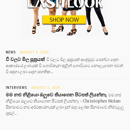
NEWS
AUGUST 5, 2026
වී වලට මිල සූත්‍රයක්
වී වලට මිල සූත්‍රයක් ආණුඩුව පෙන්වා දෙන
ආකාරයේ ලාබයක් වී ගොවිතැන තුළින් ගොවියාට නොලැබෙන බවත්
වී සඳහා ලබා දෙන සහතික...
INTERVIEWS
AUGUST 5, 2026
මම නළු නිළියො ඔලුවෙ තියාගෙන පිටපත් ලියන්නෑ
මම නළු
නිළියො ඔලුවෙ තියාගෙන පිටපත් ලියන්නෑ - Christopher Nolan
සිනමාවට නව අර්ථකථනයක් ලබා දුන් ඔහු ලෝක සිනමාවේ නිම්වළලු
පුළුල්...