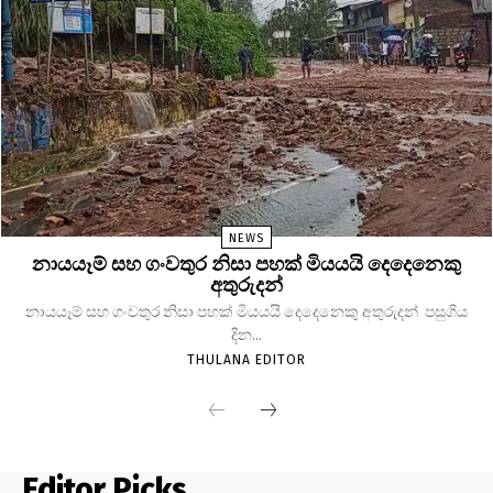
NEWS
නායයෑම් සහ ගංවතුර නිසා පහක් මියයයි දෙදෙනෙකු
අතුරුදන්
නායයෑම් සහ ගංවතුර නිසා පහක් මියයයි දෙදෙනෙකු අතුරුදන් පසුගිය
දින...
THULANA EDITOR
Editor Picks