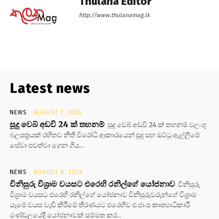
Thulana Editor
http://www.thulanamag.lk
Latest news
NEWS
AUGUST 7, 2026
සූදු වෙබ් අඩවි 24 ක් තහනම්
සූදු වෙබ් අඩවි 24 ක් තහනම් වලංගු
බලපත්‍රයක් රහිතව නීති විරෝධි ආකාරයෙන් සූදු සහ ඔට්ටු ඇල්ලීමේ
සේවා පවත්වා ගෙන ගිය...
NEWS
AUGUST 6, 2026
විනිසුරු විශ්‍රාම වයසට එරෙහි රනිල්ගේ යෝජනාව
විනිසුරු
විශ්‍රාම වයසට එරෙහි රනිල්ගේ යෝජනාව විනිසුරුවරුන්ගේ විශ්‍රාම
යෑමේ වයස වැඩි කිරීමේ තීරණයට එරෙහිව එ.ජා.ප කෘත්‍යාධිකාරී
මණ්ඩලයේදී යෝජනාවක් සම්මත කර...