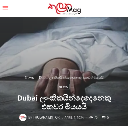
News
Dubai ලාංකිකයින්දෙදෙනෙකු එකවර මියයයි
NEWS
Dubai ලාංකිකයින්දෙදෙනෙකු
එකවර මියයයි
-
By
THULANA EDITOR
76
APRIL 7, 2024
0