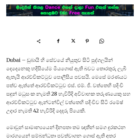
Dubai – ඩුබායි හි සේවයේ නියුතුව සිටි පුද්ගලයින්
දෙදෙනෙකු හදිසියේම මියගොස් ඇති බවට තොරතුරු ලැබී
ඇතැයි ආරච්චිකට්ටුව පොලීසිය පවසයි. මෙසේ මරණයට
පත්ව ඇත්තේ ආරච්චිකට්ටුව එස්. එම්. ජී. වත්තෙහි පදිංචි
සඳුන් මධුසංක නැමති 28 හැවිරිදි අවිවාහක තරුණයෙකු සහ
ආරච්චිකට්ටුව ඇන්ටන්විල් වත්තෙහි පදිංචිව සිටි රමේෂ්
උදාර නැමති 42 හැවීරිදි දෙදරු පියෙකි.
මොවුන් සාමාන්‍යයෙන් දිනපතා තම ඥාතීන් සමග දුරකථන
මාරගයෙන් සම්බන්ධතා පවත්වාගන ගොස් ඇති අතර