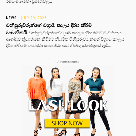
රටේ බොහෝ ප්‍රදේශවල...
NEWS
JULY 29, 2026
විනිසුරුවරුන්ගේ විශ්‍රාම කාලය දිර්ඝ කිරිම
වංචනිකයි
විනිසුරුවරුන්ගේ විශ්‍රාම කාලය දිර්ඝ කිරිම වංචනිකයි
ආණ්ඩුව ක්‍රියාත්මක කිරිමට නියමිත විනිසුරුවරුන්ගේ විශ්‍රාම කාලය
දිර්ඝ කිරිමේ ව්‍යවස්ථා සංශෝධනයට නිතීඥ ක්ෂේතුයේ දැඩි...
- Advertisement -