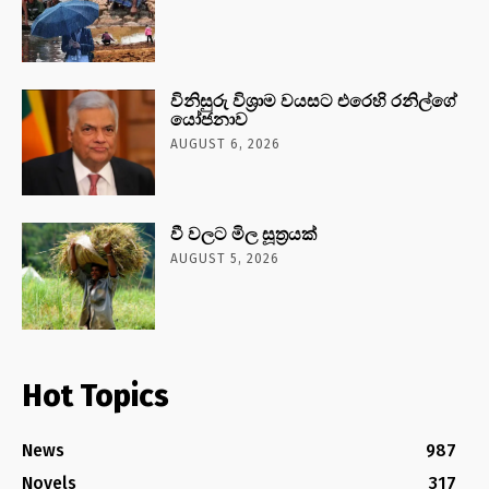
විනිසුරු විශ්‍රාම වයසට එරෙහි රනිල්ගේ
යෝජනාව
AUGUST 6, 2026
වී වලට මිල සූත්‍රයක්
AUGUST 5, 2026
Hot Topics
News
987
Novels
317