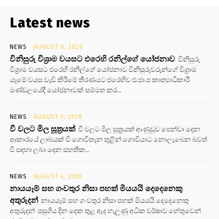
Latest news
NEWS
AUGUST 6, 2026
විනිසුරු විශ්‍රාම වයසට එරෙහි රනිල්ගේ යෝජනාව
විනිසුරු
විශ්‍රාම වයසට එරෙහි රනිල්ගේ යෝජනාව විනිසුරුවරුන්ගේ විශ්‍රාම
යෑමේ වයස වැඩි කිරීමේ තීරණයට එරෙහිව එ.ජා.ප කෘත්‍යාධිකාරී
මණ්ඩලයේදී යෝජනාවක් සම්මත කර...
NEWS
AUGUST 5, 2026
වී වලට මිල සූත්‍රයක්
වී වලට මිල සූත්‍රයක් ආණුඩුව පෙන්වා දෙන
ආකාරයේ ලාබයක් වී ගොවිතැන තුළින් ගොවියාට නොලැබෙන බවත්
වී සඳහා ලබා දෙන සහතික...
NEWS
AUGUST 4, 2026
නායයෑම් සහ ගංවතුර නිසා පහක් මියයයි දෙදෙනෙකු
අතුරුදන්
නායයෑම් සහ ගංවතුර නිසා පහක් මියයයි දෙදෙනෙකු
අතුරුදන් පසුගිය දින දෙක තුළ ඇද හැලුණු අධික වර්ෂාව හේතුවෙන්