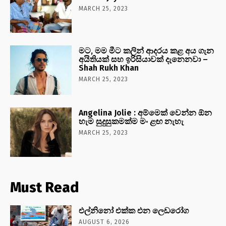
MARCH 25, 2023
මට, මම මීට කලින් ආදරය කළ අය ගැන
අයිතියක් සහ ඉරිසියාවක් දැනෙනවා –
Shah Rukh Khan
MARCH 25, 2023
Angelina Jolie : අම්මෙක් වෙන්න ඕන
හැම සුදුසුකමක්ම මං ළඟ නැහැ
MARCH 25, 2023
Must Read
එල්නිනෝ එක්ක එන ලෙඩරෝග
AUGUST 6, 2026