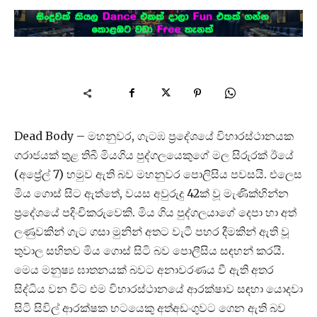
Dead Body – මහනුවර, ගැටඹ ප්‍රදේශයේ විහාරස්ථානයක
ගරාජයක් තුළ තිබී මියගිය පුද්ගලයෙකුගේ මල සිරුරක් ඊයේ
(අප්‍රේල් 7) හමුව ඇති බව මහනුවර පොලිසිය පවසයි. එලෙස
මිය ගොස් සිට ඇත්තේ, වයස අවුරුදු 42ක් වූ මැණික්හින්න
ප්‍රදේශයේ පදිංචිකරුවෙකි. මිය ගිය පුද්ගලයාගේ දෙපා හා අත්
ලණුවකින් ගැට ගසා මුනින් අතට වැටී පහර දීමකින් ඇති වූ
තුවාල සහිතව මිය ගොස් සිටි බව පොලීසිය සඳහන් කරයි.
මෙය මනුෂ්‍ය ඝාතනයක් බවට අනාවරණය වී ඇති අතර
සිද්ධිය වන විට එම විහාරස්ථානයේ ආරක්ෂාව සඳහා යොදවා
සිටි සිවිල් ආරක්ෂක භටයෙකු අත්අඩංගුවට ගෙන ඇති බව