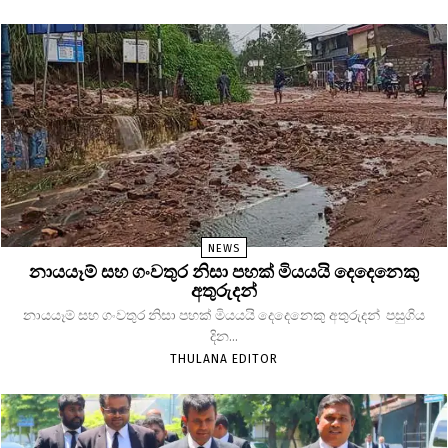
NEWS
නායයෑම් සහ ගංවතුර නිසා පහක් මියයයි දෙදෙනෙකු
අතුරුදන්
නායයෑම් සහ ගංවතුර නිසා පහක් මියයයි දෙදෙනෙකු අතුරුදන් පසුගිය
දින...
THULANA EDITOR