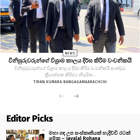
NEWS
විනිසුරුවරුන්ගේ විශ්‍රාම කාලය දිර්ඝ කිරිම වංචනිකයි
විනිසුරුවරුන්ගේ විශ්‍රාම කාලය දිර්ඝ කිරිම වංචනිකයි ආණ්ඩුව
ක්‍රියාත්මක කිරිමට නියමිත...
TIRAN KUMARA BANGAGAMAARACHCHI
Editor Picks
මහා ගඳ උප සංස්කෘතියක් හැදිච්චි රටක්
මේක – Jayalal Rohana