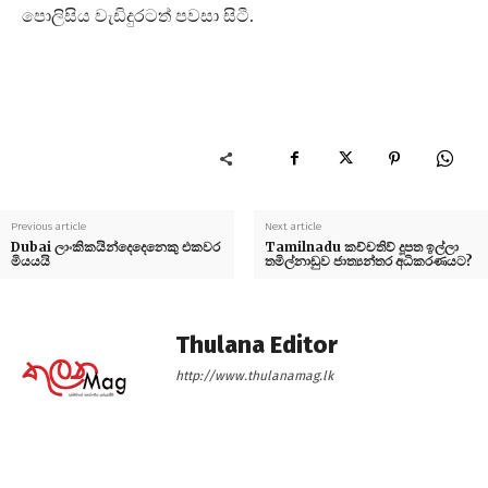
පොලිසිය වැඩිදුරටත් පවසා සිටී.
Previous article
Next article
Dubai ලාංකිකයින්දෙදෙනෙකු එකවර
Tamilnadu කච්චතිව් දූපත ඉල්ලා
මියයයි
තමිල්නාඩුව ජාත්‍යන්තර අධිකරණයට?
Thulana Editor
http://www.thulanamag.lk