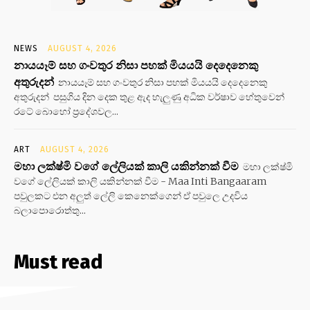
NEWS
AUGUST 4, 2026
නායයෑම් සහ ගංවතුර නිසා පහක් මියයයි දෙදෙනෙකු
අතුරුදන්
නායයෑම් සහ ගංවතුර නිසා පහක් මියයයි දෙදෙනෙකු
අතුරුදන් පසුගිය දින දෙක තුළ ඇද හැලුණු අධික වර්ෂාව හේතුවෙන්
රටේ බොහෝ ප්‍රදේශවල...
ART
AUGUST 4, 2026
මහා ලක්ෂ්මි වගේ ලේලියක් කාලි යකින්නක් වීම
මහා ලක්ෂ්මි
වගේ ලේලියක් කාලි යකින්නක් වීම - Maa Inti Bangaaram
පවුලකට එන අලුත් ලේලි කෙනෙක්ගෙන් ඒ පවුලෙ උදවිය
බලාපොරොත්තු...
Must read