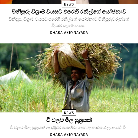
NEWS
විනිසුරු විශ්‍රාම වයසට එරෙහි රනිල්ගේ යෝජනාව
විනිසුරු විශ්‍රාම වයසට එරෙහි රනිල්ගේ යෝජනාව විනිසුරුවරුන්ගේ
විශ්‍රාම යෑමේ වයස...
DHARA ABEYNAYAKA
NEWS
වී වලට මිල සූත්‍රයක්
වී වලට මිල සූත්‍රයක් ආණුඩුව පෙන්වා දෙන ආකාරයේ ලාබයක් වී...
DHARA ABEYNAYAKA