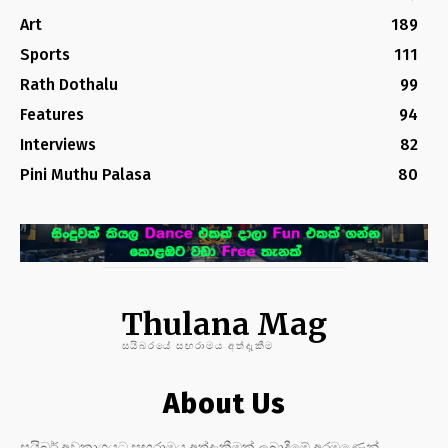
Art
189
Sports
111
Rath Dothalu
99
Features
94
Interviews
82
Pini Muthu Palasa
80
Thulana Mag
සයිබරයේ සඟරාමය අත්දැකීම
About Us
සයිබර් අවකාශයට සඟරාමය අත්දැකීමක් ලබාදීමේ අරමුණෙන්,