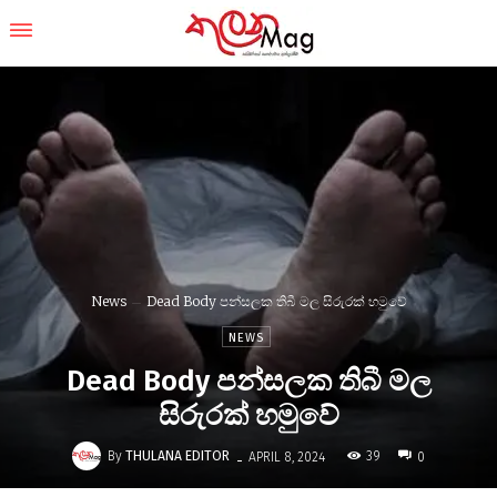
News
Dead Body පන්සලක තිබී මල සිරුරක් හමුවේ
NEWS
Dead Body පන්සලක තිබී මල
සිරුරක් හමුවේ
-
By
THULANA EDITOR
39
APRIL 8, 2024
0