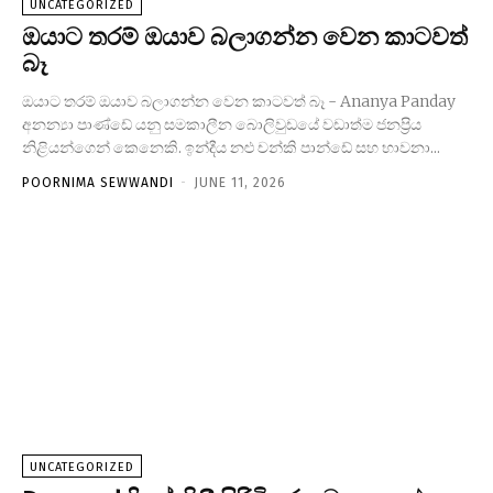
UNCATEGORIZED
ඔයාට තරම් ඔයාව බලාගන්න වෙන කාටවත්
බෑ
ඔයාට තරම් ඔයාව බලාගන්න වෙන කාටවත් බෑ - Ananya Panday
අනන්‍යා පාණ්ඩේ යනු සමකාලීන බොලිවුඩයේ වඩාත්ම ජනප්‍රිය
නිළියන්ගෙන් කෙනෙකි. ඉන්දීය නළු චන්කි පාන්ඩේ සහ භාවනා...
POORNIMA SEWWANDI
-
JUNE 11, 2026
UNCATEGORIZED