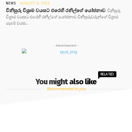
NEWS
AUGUST 6, 2026
විනිසුරු විශ්‍රාම වයසට එරෙහි රනිල්ගේ යෝජනාව
විනිසුරු
විශ්‍රාම වයසට එරෙහි රනිල්ගේ යෝජනාව විනිසුරුවරුන්ගේ විශ්‍රාම
යෑමේ වයස...
- Advertisement -
RELATED
You might also like
Recommended to you