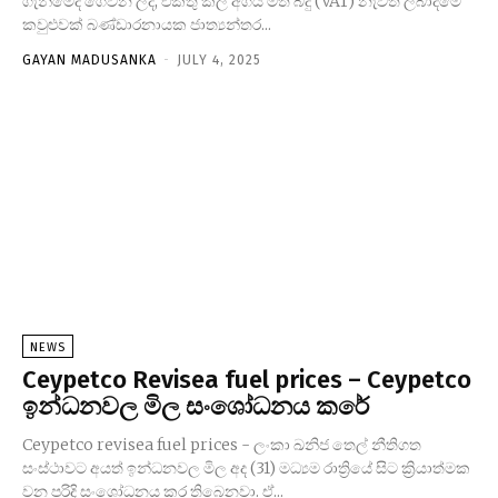
ගැනීමේදී ගෙවන ලද, එකතු කල අගය මත බදු (VAT) නැවත ලබාදීමේ
කවුළුවක් බණ්ඩාරනායක ජාත්‍යන්තර...
GAYAN MADUSANKA
-
JULY 4, 2025
NEWS
Ceypetco Revisea fuel prices – Ceypetco
ඉන්ධනවල මිල සංශෝධනය කරේ
Ceypetco revisea fuel prices - ලංකා ඛනිජ තෙල් නීතිගත
සංස්ථාවට අයත් ඉන්ධනවල මිල අද (31) මධ්‍යම රාත්‍රියේ සිට ක්‍රියාත්මක
වන පරිදි සංශෝධනය කර තිබෙනවා. ඒ...