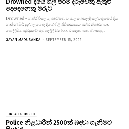
Drowned දියේ ගිලී පිරිමි දරුවෙකු ඇතුළු
දෙදෙනෙකු මරුට
Drowned - තන්තිරිමලය, බෝගොඩ පාලම අසලදී මල්වතුඔයේ දිය
නාමින් සිටි පුද්ගලයෙකු දියේ ගිලී ජීවිතක්‍ෂයට පත්ව තිබෙනවා.
පොලීසිය පැවසුවේ මඩු පල්ලි වන්දනාව සඳහා ගොස් ආපසු...
GAYAN MADUSANKA
-
SEPTEMBER 15, 2025
UNCATEGORIZED
Police නිළධාරීන් 2500ක් බඳවා ගැනීමට