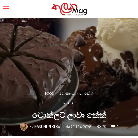
Food
චොක්ලට් ලාවා කේක්
FOOD
චොක්ලට් ලාවා කේක්
-
By
KASUNI PERERA
20
MARCH 24, 2026
0