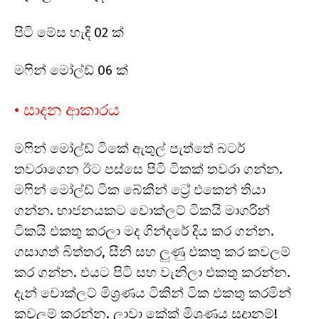
පිටි මේස හැඳි 02 ක්
මෆින් මෝල්ඩ් 06 ක්
• සාදන ආකාරය
මෆින් මෝල්ඩ් ටිකේ ඇතුල් පැත්තේ බටර්
තවරාගෙන ඊට පස්සෙ පිටි ටිකක් තවරා ගන්න.
මෆින් මෝල්ඩ් ටික බේකින් ට්‍රේ එකෙන් තියා
ගන්න. භාජනයකට චොක්ලට් ටිකයි මාගරින්
ටිකයි එකතු කරලා මද ගින්දරේ දිය කර ගන්න.
ගසාගත් බිත්තර, සීනි සහ ලුණු එකතු කර කවලම්
කර ගන්න. එයට පිටි සහ වැනිලා එකතු කරන්න.
දැන් චොක්ලට් මිශ්‍රණය ටිකින් ටික එකතු කරමින්
කවලම් කරන්න. ලාවා කේක් මිශ්‍රණය සූදානම්!