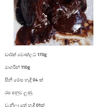
ඩාර්ක් චොක්ලට් 170g
මාගරින් 110g
සීනි මේස හැඳි 04 ක්
රස අනුව ලුණු
වැනිලා තේ හැඳි 01ක්