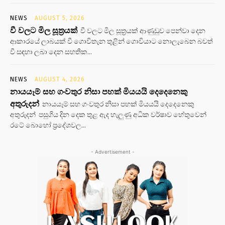
NEWS
AUGUST 5, 2026
වී වලට මිල සූත්‍රයක්
වී වලට මිල සූත්‍රයක් ආණුඩුව පෙන්වා දෙන
ආකාරයේ ලාබයක් වී ගොවිතැන තුළින් ගොවියාට නොලැබෙන බවත්
වී සඳහා ලබා දෙන සහතික...
NEWS
AUGUST 4, 2026
නායයෑම් සහ ගංවතුර නිසා පහක් මියයයි දෙදෙනෙකු
අතුරුදන්
නායයෑම් සහ ගංවතුර නිසා පහක් මියයයි දෙදෙනෙකු
අතුරුදන් පසුගිය දින දෙක තුළ ඇද හැලුණු අධික වර්ෂාව හේතුවෙන්
රටේ බොහෝ ප්‍රදේශවල...
- Advertisement -