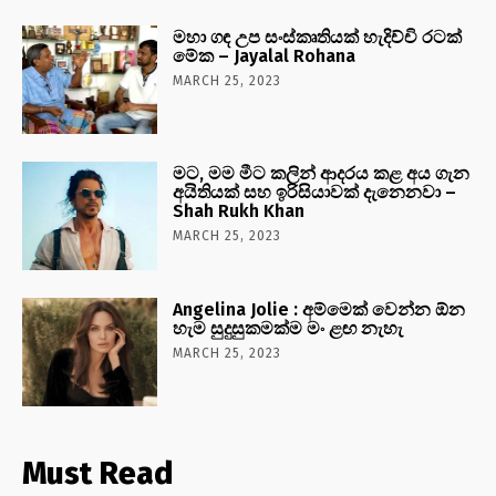
මහා ගඳ උප සංස්කෘතියක් හැදිච්චි රටක්
මේක – Jayalal Rohana
MARCH 25, 2023
මට, මම මීට කලින් ආදරය කළ අය ගැන
අයිතියක් සහ ඉරිසියාවක් දැනෙනවා –
Shah Rukh Khan
MARCH 25, 2023
Angelina Jolie : අම්මෙක් වෙන්න ඕන
හැම සුදුසුකමක්ම මං ළඟ නැහැ
MARCH 25, 2023
Must Read