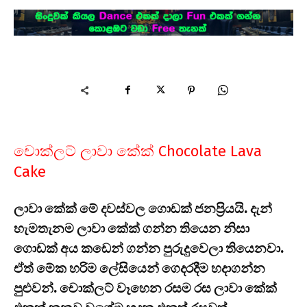
චොක්ලට් ලාවා කේක් Chocolate Lava
Cake
ලාවා කේක් මේ දවස්වල ගොඩක් ජනප්‍රියයි. දැන්
හැමතැනම ලාවා කේක් ගන්න තියෙන නිසා
ගොඩක් අය කඩෙන් ගන්න පුරුදුවෙලා තියෙනවා.
ඒත් මේක හරිම ලේසියෙන් ගෙදරදීම හදාගන්න
පුළුවන්. චොක්ලට් වෑහෙන රසම රස ලාවා කේක්