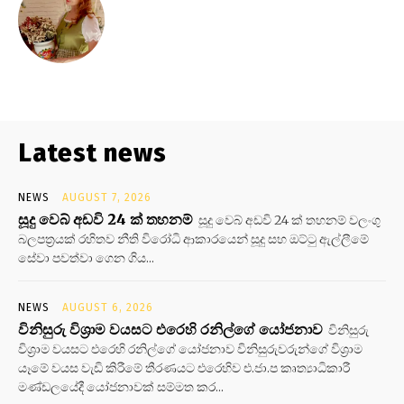
Latest news
NEWS
AUGUST 7, 2026
සූදු වෙබ් අඩවි 24 ක් තහනම්
සූදු වෙබ් අඩවි 24 ක් තහනම් වලංගු
බලපත්‍රයක් රහිතව නීති විරෝධි ආකාරයෙන් සූදු සහ ඔට්ටු ඇල්ලීමේ
සේවා පවත්වා ගෙන ගිය...
NEWS
AUGUST 6, 2026
විනිසුරු විශ්‍රාම වයසට එරෙහි රනිල්ගේ යෝජනාව
විනිසුරු
විශ්‍රාම වයසට එරෙහි රනිල්ගේ යෝජනාව විනිසුරුවරුන්ගේ විශ්‍රාම
යෑමේ වයස වැඩි කිරීමේ තීරණයට එරෙහිව එ.ජා.ප කෘත්‍යාධිකාරී
මණ්ඩලයේදී යෝජනාවක් සම්මත කර...