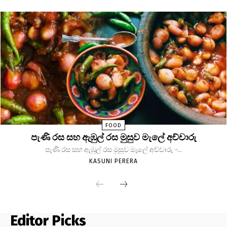
FOOD
පැණි රස සහ ඇඹුල් රස මුසුව මැලේ අච්චාරු
පැණි රස සහ ඇඹුල් රස මුසුව මැලේ අච්චාරු -...
KASUNI PERERA
Editor Picks