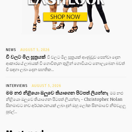
NEWS
AUGUST 5, 2026
වී වලට මිල සූත්‍රයක්
වී වලට මිල සූත්‍රයක් ආණුඩුව පෙන්වා දෙන
ආකාරයේ ලාබයක් වී ගොවිතැන තුළින් ගොවියාට නොලැබෙන බවත්
වී සඳහා ලබා දෙන සහතික...
INTERVIEWS
AUGUST 5, 2026
මම නළු නිළියො ඔලුවෙ තියාගෙන පිටපත් ලියන්නෑ
මම නළු
නිළියො ඔලුවෙ තියාගෙන පිටපත් ලියන්නෑ - Christopher Nolan
සිනමාවට නව අර්ථකථනයක් ලබා දුන් ඔහු ලෝක සිනමාවේ නිම්වළලු
පුළුල්...