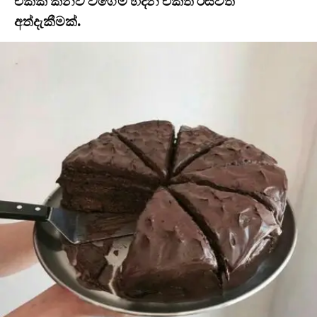
එකක් කනව වගේම හදන එකත් රසවත්
අත්දැකීමක්.