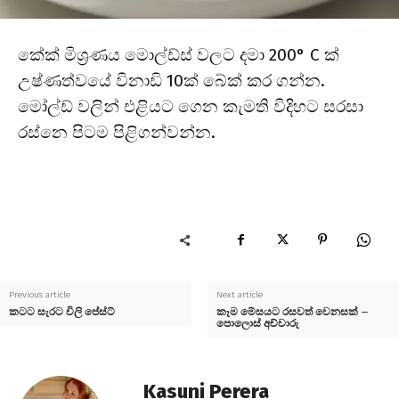
කේක් මිශ්‍රණය මොල්ඩ්ස් වලට දමා 200° C ක්
උෂ්ණත්වයේ විනාඩි 10ක් බේක් කර ගන්න.
මෝල්ඩ් වලින් එළියට ගෙන කැමති විදිහට සරසා
රස්නෙ පිටම පිළිගන්වන්න.
Previous article
Next article
කටට සැරට චිලි පේස්ට්
කෑම මේසයට රසවත් වෙනසක් –
පොලොස් අච්චාරු
Kasuni Perera