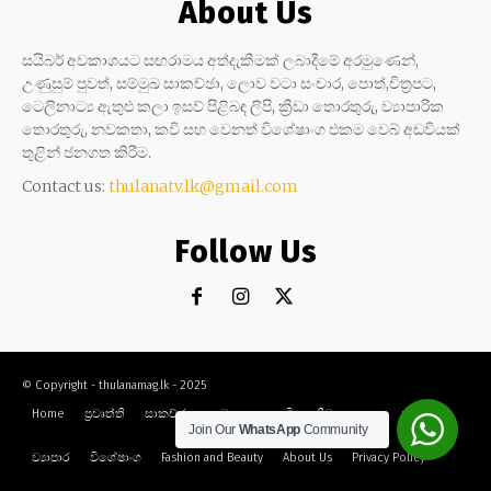
About Us
සයිබර් අවකාශයට සඟරාමය අත්දැකීමක් ලබාදීමේ අරමුණෙන්,
උණුසුම් පුවත්, සම්මුඛ සාකච්ඡා, ලොව වටා සංචාර, පොත්,චිත්‍රපට,
ටෙලිනාට්‍ය ඇතුළු කලා ඉසව් පිළිබඳ ලිපි, ක්‍රීඩා තොරතුරු, ව්‍යාපාරික
තොරතුරු, නවකතා, කවි සහ වෙනත් විශේෂාංග එකම වෙබ් අඩවියක්
තුළින් ජනගත කිරීම.
Contact us:
thulanatv.lk@gmail.com
Follow Us
© Copyright - thulanamag.lk - 2025
Home
ප්‍රවෘත්ති
සාකච්ඡා
නවකතා
කවි
ක්‍රීඩා
කලා
සංචාර
Join Our
WhatsApp
Community
ව්‍යාපාර
විශේෂාංග
Fashion and Beauty
About Us
Privacy Policy