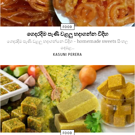
FOOD
ගෙදරදිම පැණි වළලු හදාගන්න විදිහ
ගෙදරදිම පැණි වළලු හදාගන්නෙ විදිහ - homemade sweets සිංහල
දෙමළ...
KASUNI PERERA
FOOD