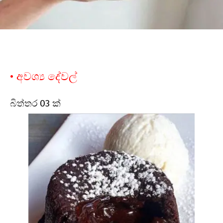
• අවශ්‍ය දේවල්
බිත්තර 03 ක්