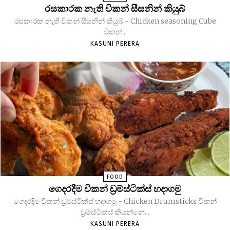
රසකාරක නැති චිකන් සීසනින් කියුබ්
රසකාරක නැති චිකන් සීසනින් කියුබ් - Chicken seasoning Cube
චිකන්...
KASUNI PERERA
FOOD
ගෙදරදීම චිකන් ඩ්‍රම්ස්ටික්ස් හදාගමු
ගෙදරදීම චිකන් ඩ්‍රම්ස්ටික්ස් හදාගමු - Chicken Drumsticks චිකන්
ඩ්‍රම්ස්ටික්ස් කියන්නෙ...
KASUNI PERERA