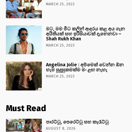
MARCH 25, 2023
මට, මම මීට කලින් ආදරය කළ අය ගැන
අයිතියක් සහ ඉරිසියාවක් දැනෙනවා –
Shah Rukh Khan
MARCH 25, 2023
Angelina Jolie : අම්මෙක් වෙන්න ඕන
හැම සුදුසුකමක්ම මං ළඟ නැහැ
MARCH 25, 2023
Must Read
පාරට්ටු, පෙරෙට්ටු සහ කැරැට්ටු
AUGUST 8, 2026