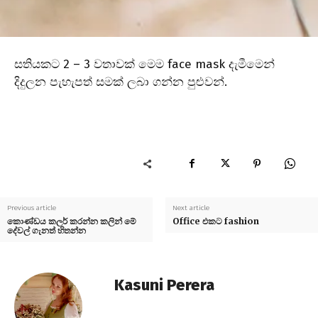
සතියකට 2 – 3 වතාවක් මෙම face mask දැමීමෙන්
දිදුලන පැහැපත් සමක් ලබා ගන්න පුළුවන්.
Previous article
Next article
කොණ්ඩය කලර් කරන්න කලින් මේ
Office එකට fashion
දේවල් ගැනත් හිතන්න
Kasuni Perera