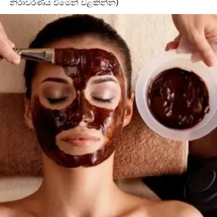
නිරාවරණය වීමෙන් වළකින්න)