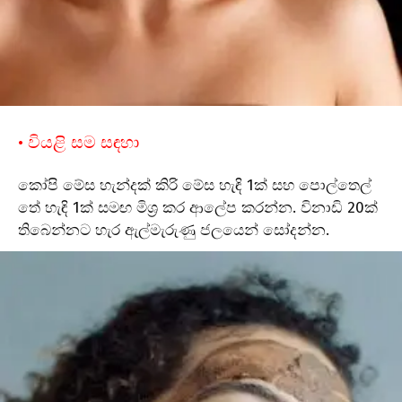
• වියළි සම සඳහා
කෝපි මේස හැන්දක් කිරි මේස හැඳි 1ක් සහ පොල්තෙල්
තේ හැඳි 1ක් සමඟ මිශ්‍ර කර ආලේප කරන්න. විනාඩි 20ක්
තිබෙන්නට හැර ඇල්මැරුණු ජලයෙන් සෝදන්න.