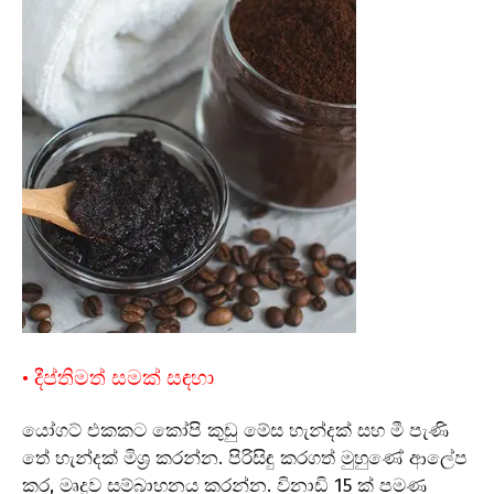
• දීප්තිමත් සමක් සඳහා
යෝගට් එකකට කෝපි කුඩු මේස හැන්දක් සහ මී පැණි
තේ හැන්දක් මිශ්‍ර කරන්න. පිරිසිඳු කරගත් මුහුණේ ආලේප
කර, මෘදුව සම්බාහනය කරන්න. විනාඩි 15 ක් පමණ