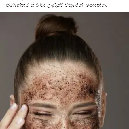
තිබෙන්නට හැර මද උණුසුම් වතුරෙන් සෝදන්න.