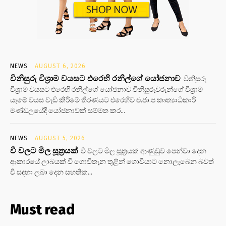
NEWS
AUGUST 6, 2026
විනිසුරු විශ්‍රාම වයසට එරෙහි රනිල්ගේ යෝජනාව
විනිසුරු
විශ්‍රාම වයසට එරෙහි රනිල්ගේ යෝජනාව විනිසුරුවරුන්ගේ විශ්‍රාම
යෑමේ වයස වැඩි කිරීමේ තීරණයට එරෙහිව එ.ජා.ප කෘත්‍යාධිකාරී
මණ්ඩලයේදී යෝජනාවක් සම්මත කර...
NEWS
AUGUST 5, 2026
වී වලට මිල සූත්‍රයක්
වී වලට මිල සූත්‍රයක් ආණුඩුව පෙන්වා දෙන
ආකාරයේ ලාබයක් වී ගොවිතැන තුළින් ගොවියාට නොලැබෙන බවත්
වී සඳහා ලබා දෙන සහතික...
Must read