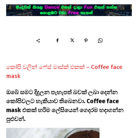
කෝපි වලින් ෆේස් මාස්ක් එකක් – Coffee face
mask
ඔබේ සමට දිදුලන පැහැපත් බවක් ලබා දෙන්න
කෝපිවලට හැකියාව තිබෙනවා. Coffee face
mask එකක් හරිම ලේසියෙන් ගෙදරම හදාගන්න
පුළුවන්.