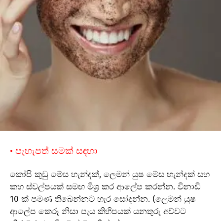
• පැහැපත් සමක් සඳහා
කෝපි කුඩු මේස හැන්දක්, ලෙමන් යුෂ මේස හැන්දක් සහ
කහ ස්වල්පයක් සමඟ මිශ්‍ර කර ආලේප කරන්න. විනාඩි
10 ක් පමණ තිබෙන්නට හැර සෝදන්න. (ලෙමන් යුෂ
ආලේප කෙරූ නිසා පැය කිහිපයක් යනතුරු අව්වට