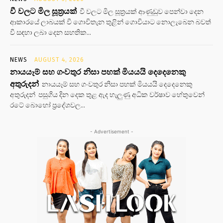
වී වලට මිල සූත්‍රයක්
වී වලට මිල සූත්‍රයක් ආණුඩුව පෙන්වා දෙන
ආකාරයේ ලාබයක් වී ගොවිතැන තුළින් ගොවියාට නොලැබෙන බවත්
වී සඳහා ලබා දෙන සහතික...
NEWS
AUGUST 4, 2026
නායයෑම් සහ ගංවතුර නිසා පහක් මියයයි දෙදෙනෙකු
අතුරුදන්
නායයෑම් සහ ගංවතුර නිසා පහක් මියයයි දෙදෙනෙකු
අතුරුදන් පසුගිය දින දෙක තුළ ඇද හැලුණු අධික වර්ෂාව හේතුවෙන්
රටේ බොහෝ ප්‍රදේශවල...
- Advertisement -