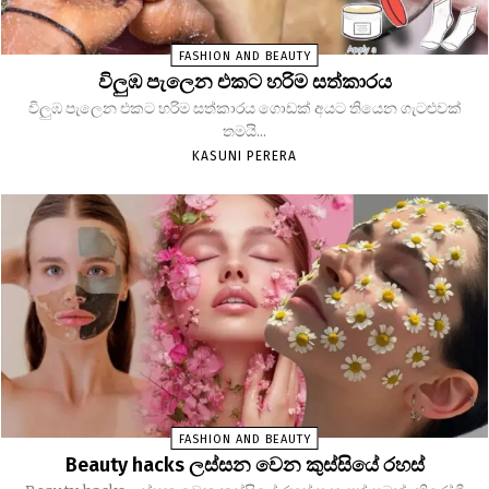
FASHION AND BEAUTY
විලුඹ පැලෙන එකට හරිම සත්කාරය
විලුඹ පැලෙන එකට හරිම සත්කාරය ගොඩක් අයට තියෙන ගැටළුවක්
තමයි...
KASUNI PERERA
FASHION AND BEAUTY
Beauty hacks ලස්සන වෙන කුස්සියේ රහස්