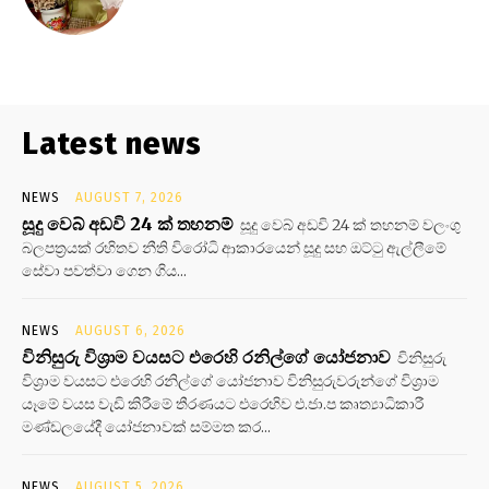
Latest news
NEWS
AUGUST 7, 2026
සූදු වෙබ් අඩවි 24 ක් තහනම්
සූදු වෙබ් අඩවි 24 ක් තහනම් වලංගු
බලපත්‍රයක් රහිතව නීති විරෝධි ආකාරයෙන් සූදු සහ ඔට්ටු ඇල්ලීමේ
සේවා පවත්වා ගෙන ගිය...
NEWS
AUGUST 6, 2026
විනිසුරු විශ්‍රාම වයසට එරෙහි රනිල්ගේ යෝජනාව
විනිසුරු
විශ්‍රාම වයසට එරෙහි රනිල්ගේ යෝජනාව විනිසුරුවරුන්ගේ විශ්‍රාම
යෑමේ වයස වැඩි කිරීමේ තීරණයට එරෙහිව එ.ජා.ප කෘත්‍යාධිකාරී
මණ්ඩලයේදී යෝජනාවක් සම්මත කර...
NEWS
AUGUST 5, 2026