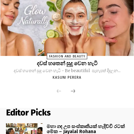
FASHION AND BEAUTY
දවස් හතෙන් සුදු වෙන හැටි
දවස් හතෙන් සුදු වෙන හැටි - Be beautiful පැහැපත් දිදුලන...
KASUNI PERERA
Editor Picks
මහා ගඳ උප සංස්කෘතියක් හැදිච්චි රටක්
මේක – Jayalal Rohana