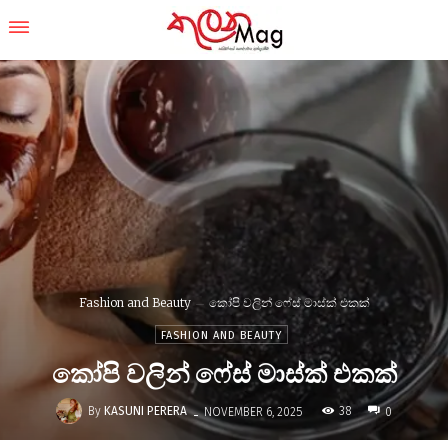
Fashion and Beauty
කෝපි වලින් ෆේස් මාස්ක් එකක්
FASHION AND BEAUTY
කෝපි වලින් ෆේස් මාස්ක් එකක්
-
By
KASUNI PERERA
38
NOVEMBER 6, 2025
0