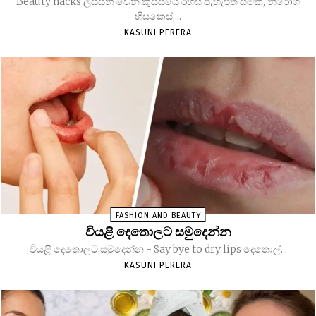
Beauty hacks ලස්සන වෙන කුස්සියේ රහස් පැහැපත් සමක්, නිරෝගී
හිසකෙස්,...
KASUNI PERERA
FASHION AND BEAUTY
වියළි දෙතොලට සමුදෙන්න
වියළි දෙතොලට සමුදෙන්න - Say bye to dry lips දෙතොල්...
KASUNI PERERA