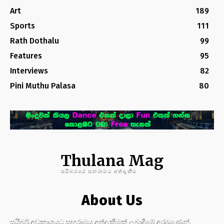
Art
189
Sports
111
Rath Dothalu
99
Features
95
Interviews
82
Pini Muthu Palasa
80
Thulana Mag
සයිබරයේ සඟරාමය අත්දැකීම
About Us
සයිබර් අවකාශයට සඟරාමය අත්දැකීමක් ලබාදීමේ අරමුණෙන්,