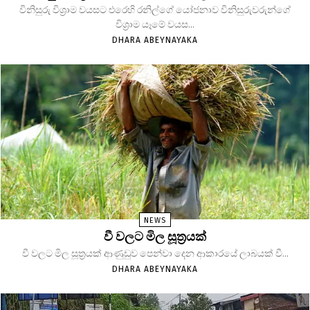
විනිසුරු විශ්‍රාම වයසට එරෙහි රනිල්ගේ යෝජනාව විනිසුරුවරුන්ගේ
විශ්‍රාම යෑමේ වයස...
DHARA ABEYNAYAKA
NEWS
වී වලට මිල සූත්‍රයක්
වී වලට මිල සූත්‍රයක් ආණුඩුව පෙන්වා දෙන ආකාරයේ ලාබයක් වී...
DHARA ABEYNAYAKA