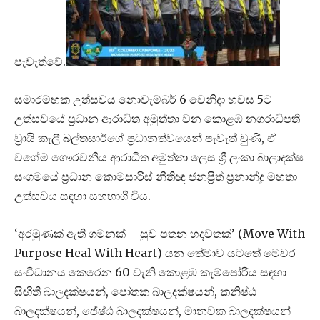
පැවැත්වේ.
සමාරම්භක උත්සවය නොවැම්බර් 6 වෙනිදා හවස 5ට
උත්සවයේ ප්‍රධාන ආරාධිත අමුත්තා වන කොළඹ නගරාධිපති
ව්‍රායි කැලී බල්තසාර්ගේ ප්‍රධානත්වයෙන් පැවැත් වුණි, ඒ
වගේම ගෞරවනීය ආරාධිත අමුත්තා ලෙස ශ්‍රී ලංකා බාලාදක්ෂ
සංගමයේ ප්‍රධාන කොමසාරිස් නීතිඥ ජනප්‍රිත් ප්‍රනාන්දු මහතා
උත්සවය සඳහා සහභාගී විය.
‘අරමුණක් ඇති ගමනක් – සුව පතන හදවතක්’ (Move With
Purpose Heal With Heart) යන තේමාව යටතේ මෙවර
සංවිධානය කෙරෙන 60 වැනි කොළඹ කැම්පෝරිය සඳහා
සිඟිති බාලදක්ෂයන්, පෝතක බාලදක්ෂයන්, කනිෂ්ඨ
බාලදක්ෂයන්, ජේෂ්ඨ බාලදක්ෂයන්, මානවක බාලදක්ෂයන්