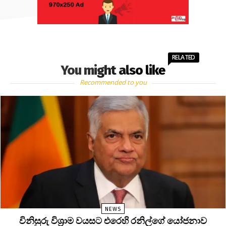
RELATED
You might also like
Recommended to you
NEWS
විනිසුරු විශ්‍රාම වයසට එරෙහි රනිල්ගේ යෝජනාව