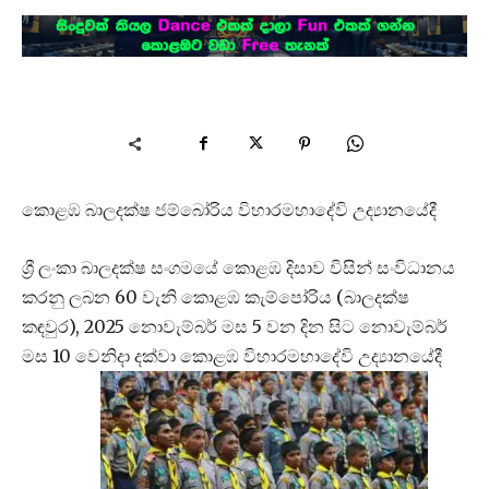
කොළඹ බාලදක්ෂ ජම්බෝරිය විහාරමහාදේවි උද්‍යානයේදී
ශ්‍රී ලංකා බාලදක්ෂ සංගමයේ කොළඹ දිසාව විසින් සංවිධානය
කරනු ලබන 60 වැනි කොළඹ කැම්පෝරිය (බාලදක්ෂ
කඳවුර), 2025 නොවැම්බර් මස 5 වන දින සිට නොවැම්බර්
මස 10 වෙනිදා දක්වා කොළඹ විහාරමහාදේවි උද්‍යානයේදී