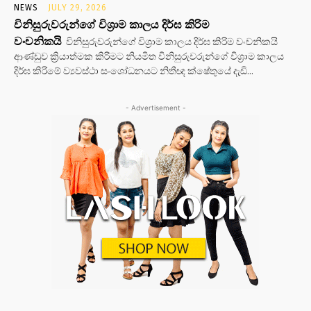
NEWS
JULY 29, 2026
විනිසුරුවරුන්ගේ විශ්‍රාම කාලය දිර්ඝ කිරිම
වංචනිකයි
විනිසුරුවරුන්ගේ විශ්‍රාම කාලය දිර්ඝ කිරිම වංචනිකයි
ආණ්ඩුව ක්‍රියාත්මක කිරිමට නියමිත විනිසුරුවරුන්ගේ විශ්‍රාම කාලය
දිර්ඝ කිරිමේ ව්‍යවස්ථා සංශෝධනයට නිතීඥ ක්ෂේතුයේ දැඩි...
- Advertisement -