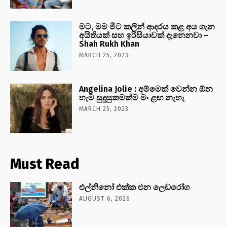
මට, මම මීට කලින් ආදරය කළ අය ගැන
අයිතියක් සහ ඉරිසියාවක් දැනෙනවා –
Shah Rukh Khan
MARCH 25, 2023
Angelina Jolie : අම්මෙක් වෙන්න ඕන
හැම සුදුසුකමක්ම මං ළඟ නැහැ
MARCH 25, 2023
Must Read
එල්නිනෝ එක්ක එන ලෙඩරෝග
AUGUST 6, 2026