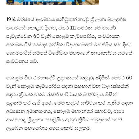
1914 වර්ෂයේ ආරම්භය සනිටුහන් කරවූ ශ්‍රී ලංකා බාලදක්ෂ
සංගමයේ කොළඹ දිසාව, වසර 111 සමරන මේ වසරේ
පැවැත්වෙන 60 වැනි කොළඹ කැම්පෝරිය, සංවිධායක
කොමසාරිස් වෛද්‍ය ඉන්දිකා විදානගමගේ මහත්මිය සහ දිසා
කොමසාරිස් සම්පත් විජේසිංහ මහතාගේ නායකත්වය යටතේ
සංවිධානය වේ.
කොළඹ විහාරමහාදේවි උද්‍යානයේ කඳවුරු බඳිමින් මෙවර 60
වැනි කොළඹ කැම්පෝරිය සඳහා සහභාගී වන බාලදක්ෂයින්
සඳහා ක්‍රියාකාරකම් රැසක් සංවිධායක මණ්ඩලය විසින්
සුදානම් කර ඇති අතර. මෙම කඳවුර සාර්ථක කර ගැනීම සඳහා
අධ්‍යාපන අමාත්‍යාංශය, කොළඹ මහා නගර සභාවට, රාජ්‍ය
ආයතනද, ශ්‍රී ලංකා පොලීසිය ඇතුළු ත්‍රිවිධ හමුදාවන්ගෙන්
ලැබෙන සහයෝගය අගය කොට සලකමු.