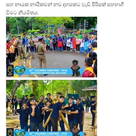
සහ නායක නායිකවන් නව දහසකට වැඩි පිරිසක් සහභාගී
වීමට නියමිතය.