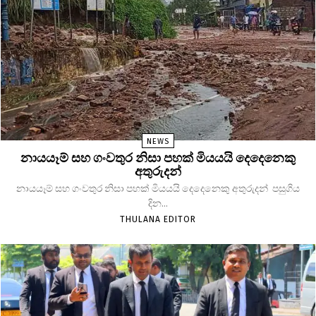
NEWS
නායයෑම් සහ ගංවතුර නිසා පහක් මියයයි දෙදෙනෙකු
අතුරුදන්
නායයෑම් සහ ගංවතුර නිසා පහක් මියයයි දෙදෙනෙකු අතුරුදන් පසුගිය
දින...
THULANA EDITOR