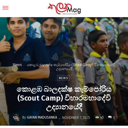
News
කොළඹ බාලදක්ෂ කැම්පෝරිය (Scout Camp) විහාරමහාදේවි
උද්‍යානයේදී
NEWS
කොළඹ බාලදක්ෂ කැම්පෝරිය
(Scout Camp) විහාරමහාදේවි
උද්‍යානයේදී
-
By
GAYAN MADUSANKA
45
NOVEMBER 7, 2025
0