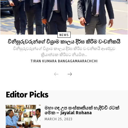
NEWS
විනිසුරුවරුන්ගේ විශ්‍රාම කාලය දිර්ඝ කිරිම වංචනිකයි
විනිසුරුවරුන්ගේ විශ්‍රාම කාලය දිර්ඝ කිරිම වංචනිකයි ආණ්ඩුව
ක්‍රියාත්මක කිරිමට නියමිත...
TIRAN KUMARA BANGAGAMAARACHCHI
Editor Picks
මහා ගඳ උප සංස්කෘතියක් හැදිච්චි රටක්
මේක – Jayalal Rohana
MARCH 25, 2023