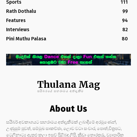
Sports
111
Rath Dothalu
99
Features
94
Interviews
82
Pini Muthu Palasa
80
Thulana Mag
සයිබරයේ සඟරාමය අත්දැකීම
About Us
සයිබර් අවකාශයට සඟරාමය අත්දැකීමක් ලබාදීමේ අරමුණෙන්,
උණුසුම් පුවත්, සම්මුඛ සාකච්ඡා, ලොව වටා සංචාර, පොත්,චිත්‍රපට,
ටෙලිනාට්‍ය ඇතුළු කලා ඉසව් පිළිබඳ ලිපි, ක්‍රීඩා තොරතුරු, ව්‍යාපාරික