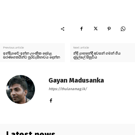
Previous article
Next article
ඉන්දියාවේ ඉන්න ලාංකික දෙමළ
නිදි යාහනේදී අවසන් ගමන් ගිය
සරණාගතයින්ට පුරවැසිභාවය දෙන්න
දඹුල්ලේ සිසුවිය
Gayan Madusanka
https://thulanamag.lk/
Latest news