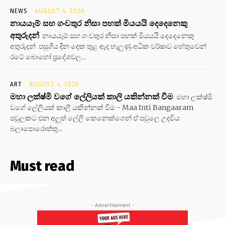
NEWS
AUGUST 4, 2026
නායයෑම් සහ ගංවතුර නිසා පහක් මියයයි දෙදෙනෙකු
අතුරුදන්
නායයෑම් සහ ගංවතුර නිසා පහක් මියයයි දෙදෙනෙකු
අතුරුදන් පසුගිය දින දෙක තුළ ඇද හැලුණු අධික වර්ෂාව හේතුවෙන්
රටේ බොහෝ ප්‍රදේශවල...
ART
AUGUST 4, 2026
මහා ලක්ෂ්මි වගේ ලේලියක් කාලි යකින්නක් වීම
මහා ලක්ෂ්මි
වගේ ලේලියක් කාලි යකින්නක් වීම - Maa Inti Bangaaram
පවුලකට එන අලුත් ලේලි කෙනෙක්ගෙන් ඒ පවුලෙ උදවිය
බලාපොරොත්තු...
Must read
- Advertisement -