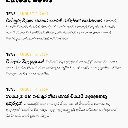
NEWS
AUGUST 6, 2026
විනිසුරු විශ්‍රාම වයසට එරෙහි රනිල්ගේ යෝජනාව
විනිසුරු
විශ්‍රාම වයසට එරෙහි රනිල්ගේ යෝජනාව විනිසුරුවරුන්ගේ විශ්‍රාම
යෑමේ වයස වැඩි කිරීමේ තීරණයට එරෙහිව එ.ජා.ප කෘත්‍යාධිකාරී
මණ්ඩලයේදී යෝජනාවක් සම්මත කර...
NEWS
AUGUST 5, 2026
වී වලට මිල සූත්‍රයක්
වී වලට මිල සූත්‍රයක් ආණුඩුව පෙන්වා දෙන
ආකාරයේ ලාබයක් වී ගොවිතැන තුළින් ගොවියාට නොලැබෙන බවත්
වී සඳහා ලබා දෙන සහතික...
NEWS
AUGUST 4, 2026
නායයෑම් සහ ගංවතුර නිසා පහක් මියයයි දෙදෙනෙකු
අතුරුදන්
නායයෑම් සහ ගංවතුර නිසා පහක් මියයයි දෙදෙනෙකු
අතුරුදන් පසුගිය දින දෙක තුළ ඇද හැලුණු අධික වර්ෂාව හේතුවෙන්
රටේ බොහෝ ප්‍රදේශවල...