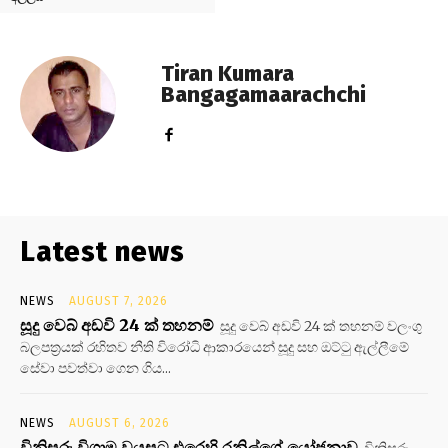
Tiran Kumara
Bangagamaarachchi
Latest news
NEWS
AUGUST 7, 2026
සූදු වෙබ් අඩවි 24 ක් තහනම්
සූදු වෙබ් අඩවි 24 ක් තහනම් වලංගු
බලපත්‍රයක් රහිතව නීති විරෝධි ආකාරයෙන් සූදු සහ ඔට්ටු ඇල්ලීමේ
සේවා පවත්වා ගෙන ගිය...
NEWS
AUGUST 6, 2026
විනිසුරු විශ්‍රාම වයසට එරෙහි රනිල්ගේ යෝජනාව
විනිසුරු