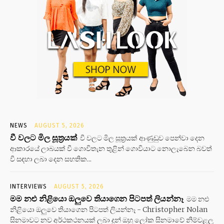
NEWS
AUGUST 5, 2026
වී වලට මිල සූත්‍රයක්
වී වලට මිල සූත්‍රයක් ආණුඩුව පෙන්වා දෙන
ආකාරයේ ලාබයක් වී ගොවිතැන තුළින් ගොවියාට නොලැබෙන බවත්
වී සඳහා ලබා දෙන සහතික...
INTERVIEWS
AUGUST 5, 2026
මම නළු නිළියො ඔලුවෙ තියාගෙන පිටපත් ලියන්නෑ
මම නළු
නිළියො ඔලුවෙ තියාගෙන පිටපත් ලියන්නෑ - Christopher Nolan
සිනමාවට නව අර්ථකථනයක් ලබා දුන් ඔහු ලෝක සිනමාවේ නිම්වළලු