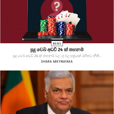
NEWS
සූදු වෙබ් අඩවි 24 ක් තහනම්
සූදු වෙබ් අඩවි 24 ක් තහනම් වලංගු බලපත්‍රයක් රහිතව නීති...
DHARA ABEYNAYAKA