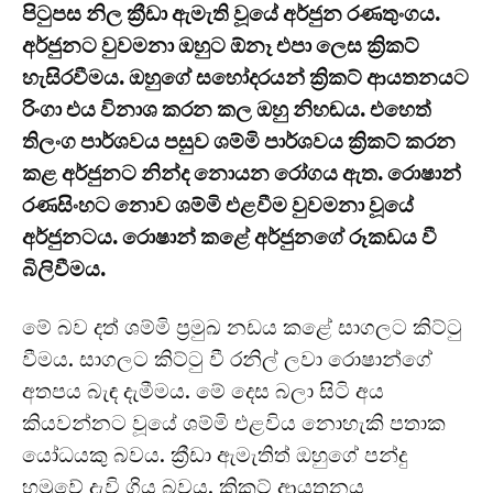
පිටුපස නිල ක්‍රීඩා ඇමැති වූයේ අර්ජුන රණතුංගය.
අර්ජුනට වුවමනා ඔහුට ඕනෑ එපා ලෙස ක්‍රිකට්
හැසිරවීමය. ඔහුගේ සහෝදරයන් ක්‍රිකට් ආයතනයට
රිංගා එය විනාශ කරන කල ඔහු නිහඬය. එහෙත්
තිලංග පාර්ශවය පසුව ශම්මි පාර්ශවය ක්‍රිකට් කරන
කළ අර්ජුනට නින්ද නොයන රෝගය ඇත. රොෂාන්
රණසිංහට නොව ශම්මි එළවීම වුවමනා වූයේ
අර්ජුනටය. රොෂාන් කළේ අර්ජුනගේ රූකඩය වී
බිලිවීමය.
මේ බව දත් ශම්මි ප්‍රමුඛ නඩය කළේ සාගලට කිට්ටු
වීමය. සාගලට කිට්ටු වී රනිල් ලවා රොෂාන්ගේ
අතපය බැඳ දැමීමය. මේ දෙස බලා සිටි අය
කියවන්නට වූයේ ශම්මි එළවිය නොහැකි පතාක
යෝධයකු බවය. ක්‍රීඩා ඇමැතිත් ඔහුගේ පන්දු
හමුවේ දැවි ගිය බවය. ක්‍රිකට් ආයතනය