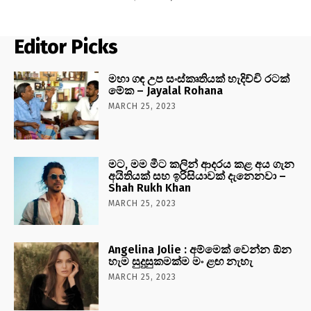
Editor Picks
මහා ගඳ උප සංස්කෘතියක් හැදිච්චි රටක්
මේක – Jayalal Rohana
MARCH 25, 2023
මට, මම මීට කලින් ආදරය කළ අය ගැන
අයිතියක් සහ ඉරිසියාවක් දැනෙනවා –
Shah Rukh Khan
MARCH 25, 2023
Angelina Jolie : අම්මෙක් වෙන්න ඕන
හැම සුදුසුකමක්ම මං ළඟ නැහැ
MARCH 25, 2023