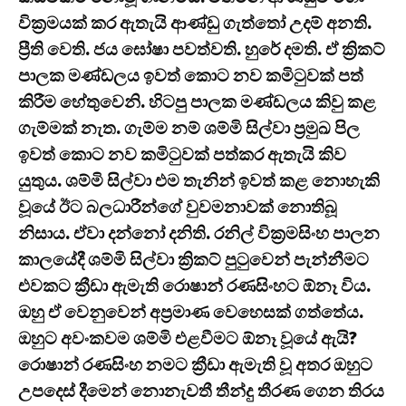
වික්‍රමයක් කර ඇතැයි ආණ්ඩු ගැත්තෝ උදම් අනති.
ප්‍රීති වෙති. ජය ඝෝෂා පවත්වති. හුරේ දමති. ඒ ක්‍රිකට්
පාලක මණ්ඩලය ඉවත් කොට නව කමිටුවක් පත්
කිරීම හේතුවෙනි. හිටපු පාලක මණ්ඩලය කිවු කළ
ගැම්මක් නැත. ගැම්ම නම් ශම්මි සිල්වා ප්‍රමුඛ පිල
ඉවත් කොට නව කමිටුවක් පත්කර ඇතැයි කිව
යුතුය. ශම්මි සිල්වා එම තැනින් ඉවත් කළ නොහැකි
වූයේ ඊට බලධාරීන්ගේ වුවමනාවක් නොතිබූ
නිසාය. ඒවා දන්නෝ දනිති. රනිල් වික්‍රමසිංහ පාලන
කාලයේදී ශම්මි සිල්වා ක්‍රිකට් පුටුවෙන් පැන්නීමට
එවකට ක්‍රීඩා ඇමැති රොෂාන් රණසිංහට ඕනෑ විය.
ඔහු ඒ වෙනුවෙන් අප්‍රමාණ වෙහෙසක් ගත්තේය.
ඔහුට අවංකවම ශම්මි එළවීමට ඕනෑ වූයේ ඇයි?
රොෂාන් රණසිංහ නමට ක්‍රීඩා ඇමැති වූ අතර ඔහුට
උපදෙස් දීමෙන් නොනැවතී තීන්දු තීරණ ගෙන තිරය