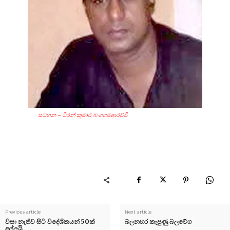
ස‍ටහන – ටිරන් කුමාර බංගගමආරච්චි
Previous article
Next article
වීසා නැතිව සිටි විදේශිකයන් 50ක්
බලනහර කැපුණු බලවේග
අල්ලයි