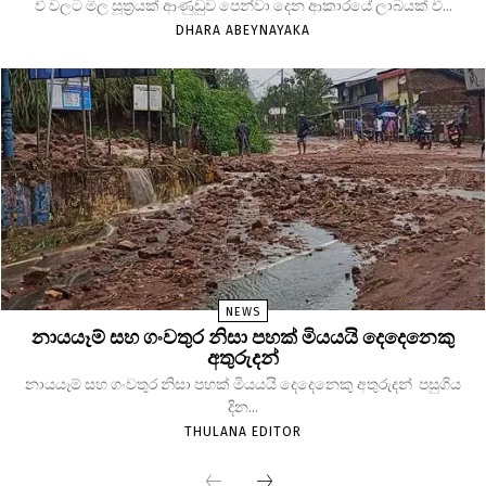
වී වලට මිල සූත්‍රයක් ආණුඩුව පෙන්වා දෙන ආකාරයේ ලාබයක් වී...
DHARA ABEYNAYAKA
NEWS
නායයෑම් සහ ගංවතුර නිසා පහක් මියයයි දෙදෙනෙකු
අතුරුදන්
නායයෑම් සහ ගංවතුර නිසා පහක් මියයයි දෙදෙනෙකු අතුරුදන් පසුගිය
දින...
THULANA EDITOR