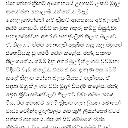
ජාත්‍යන්තර ක්‍රිකට් ආයතනයේ උදහසට ලක්වී මුදල්
ආයෝජන නොලැබී යන්නේය. මුදල්
නොලැබෙන්නේ නම් ක්‍රිකට් ආයතනය අම්බලමක්
තරම් නොවටී. එවිට නැවත අතුරු කමිටු විසුරුවා
ඡන්ද පවත්වන අතර ඒ ඡන්දවලින් තිලංග බලයට
ඒ. තිලංගට ඒමට නොහැකි පසුබිම හැදූ කල ඔහුගේ
එහෙයියකු වූ ශම්මි තරග කළේය. ජන්ද පදනම
තිලංගගේය. ශම්මි දිනූ අතර මුලදී තිලංගට වුවමනා
විදිහට වැඩ කළේය. එහෙත් රහ දැනුණු පසු ශම්මි
කළේ තිලංග පන්නා බලය සියතට ගැනීමය. ඒ
සඳහා ඔහු තිලංගට වඩා මුදල් වියදම් කළේය. ඡන්ද
දෙන ක්‍රීඩා සමාජවලට තිලංගට වඩා ශම්මි හොඳ
විය. ඊට අමතරව ශම්මි ක්‍රිකට් ගැන ලියන බොහෝ
මාධ්‍ය වේදීන්ද මුදල්වලට තම කුලී ලියන්නෝ බවට
පත්කර ගත්තේය. එතැන් සිට ශම්මිගේ රාජ්‍ය
නිර්මාණය විය. දේශපාලකයින්ටද ශම්මි වියදම්