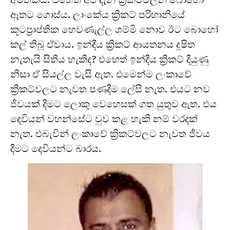
ඈතට ගොස්ය. ලාංකේය ක්‍රිකට් පරිහානියේ
කූටප්‍රාප්තික හෙවණැල්ල ශම්මි නොව ඊට බොහෝ
කල් තිබූ ඒවාය. ඉන්දීය ක්‍රිකට් ආයතනය දූෂිත
නැතැයි සිතිය හැකිද? එහෙත් ඉන්දීය ක්‍රිකට් දියුණු
නිසා ඒ සියල්ල වැසී ඇත. එමෙන්ම ලංකාවේ
ක්‍රිකට්වලට නැවත පණදීම ලේසි නැත. එයට නව
ජීවයක් දීමට ලොකු වෙහෙසක් ගත යුතුව ඇත. එය
දෙවියන් වහන්සේට වුව කළ හැකි නම් වරදක්
නැත. එබැවින් ලංකාවේ ක්‍රිකට්වලට නැවත ජීවය
දීමට දෙවියන්ට බාරය.