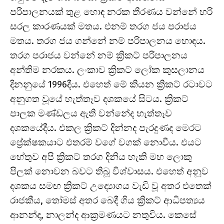
පරිපාලනයක් තුළ හොඳ නරක තීරණය වන්නේ හරි
සරල කාරණයක් මතය. එනම් තරග ජය පරාජය
මතය. තරග ජය ගන්නේ නම් පරිපාලනය හොඳය.
තරග පරාජය වන්නේ නම් ක්‍රිකට් පරිපාලනය
අන්තිම නරකය. ලංකාව ක්‍රිකට් ලෝක කුසලානය
දිනනුයේ 1996දීය. එහෙත් මේ කියන ක්‍රිකට් රටාවට
අනුගත වූයේ හැත්තෑව දශකයේ සිටය. ක්‍රිකට්
පාලක මණ්ඩලය ඇති වන්නේද හැත්තෑව
දශකයේදීය. එකල ක්‍රිකට් දින්නද පැරදුණද මෙරට
ප්‍රේක්ෂකයාට එතරම් වගේ වගක් නොවීය. එයට
හේතුව අපි ක්‍රිකට් තරග දිනිය හැකි මහ ලොකු
පිලක් නොවන බවට තිබූ විශ්වාසය. එහෙත් අනූව
දශකය සමඟ ක්‍රිකට් උද්‍යොගය වැඩි වූ අතර එතෙක්
රාජකීය, තෝමස් අතර බෙදී ගිය ක්‍රිකට් ආධිපත්‍යය
ආනන්ද, නාලන්ද ආක්‍රමණයට නතුවිය. කෙසේ