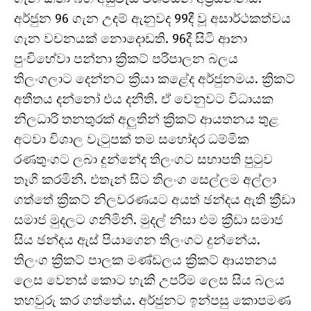
අර්ජුන 96 ගැන උදම් ඇනුවද 99දී වූ අසාර්ථකත්වය
ගැන වචනයක් නොදොඩති. 96දී සිටි ආනා
පුංචිහේවා පන්නා ක්‍රිකට් පරිපාලන බලය
තිලංගලාට දෙන්නට ක්‍රියා කළේද අර්ජුනමය. ක්‍රිකට්
අතීතය දන්නෝ එය දනිති. ඒ වෙනුවට විධායක
නිලධාරි තනතුරක් අලුතින් ක්‍රිකට් ආයතනය තුළ
අටවා විශාල වැටුපක් තම සහෝදර ධම්මික
රණතුංගට ලබා දුන්නේද තිලංගට සභාපති පුටුව
තෑගි කරමිනි. එතැන් සිට තිලංග සෙල්ලම අල්ලා
ගත්තේ ක්‍රිකට් නිලවරණයට අයත් ඡන්දය ඇති ක්‍රීඩා
සමාජ මුදලට ගනිමිනි. මුදල් නිසා එම ක්‍රීඩා සමාජ
සිය ඡන්දය ඇස් පියාගෙන තිලංගට දුන්නේය.
තිලංග ක්‍රිකට් පාලක මණ්ඩලය ක්‍රිකට් ආයතනය
ලෙස වෙනස් කොට හැකි උපරිම ලෙස සිය බලය
තහවුරු කර ගත්තේය. අර්ජුනට ඉන්පසු කොපමණ