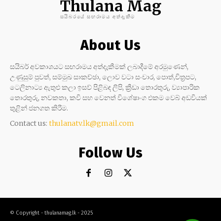
Thulana Mag
සයිබරයේ සඟරාමය අත්දැකීම
About Us
සයිබර් අවකාශයට සඟරාමය අත්දැකීමක් ලබාදීමේ අරමුණෙන්,
උණුසුම් පුවත්, සම්මුඛ සාකච්ඡා, ලොව වටා සංචාර, පොත්,චිත්‍රපට,
ටෙලිනාට්‍ය ඇතුළු කලා ඉසව් පිළිබඳ ලිපි, ක්‍රීඩා තොරතුරු, ව්‍යාපාරික
තොරතුරු, නවකතා, කවි සහ වෙනත් විශේෂාංග එකම වෙබ් අඩවියක්
තුළින් ජනගත කිරීම.
Contact us:
thulanatv.lk@gmail.com
Follow Us
© Copyright - thulanamag.lk - 2025