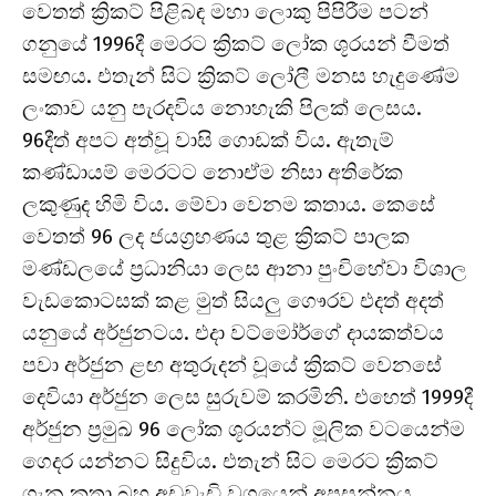
වෙතත් ක්‍රිකට් පිළිබඳ මහා ලොකු පිපිරීම පටන්
ගනුයේ 1996දී මෙරට ක්‍රිකට් ලෝක ශූරයන් වීමත්
සමඟය. එතැන් සිට ක්‍රිකට් ලෝලී මනස හැදුණේම
ලංකාව යනු පැරදවිය නොහැකි පිලක් ලෙසය.
96දීත් අපට අත්වූ වාසි ගොඩක් විය. ඇතැම්
කණ්ඩායම් මෙරටට නොඒම නිසා අතිරේක
ලකුණුද හිමි විය. මේවා වෙනම කතාය. කෙසේ
වෙතත් 96 ලද ජයග්‍රහණය තුළ ක්‍රිකට් පාලක
මණ්ඩලයේ ප්‍රධානියා ලෙස ආනා පුංචිහේවා විශාල
වැඩකොටසක් කළ මුත් සියලු ගෞරව එදත් අදත්
යනුයේ අර්ජුනටය. එදා වට්මෝර්ගේ දායකත්වය
පවා අර්ජුන ළඟ අතුරුදන් වූයේ ක්‍රිකට් වෙනසේ
දෙවියා අර්ජුන ලෙස සුරුවම් කරමිනි. එහෙත් 1999දී
අර්ජුන ප්‍රමුඛ 96 ලෝක ශූරයන්ට මූලික වටයෙන්ම
ගෙදර යන්නට සිදුවිය. එතැන් සිට මෙරට ක්‍රිකට්
ගැන කතා බහ අඩුවැඩි වශයෙන් අප්‍රසන්නය.