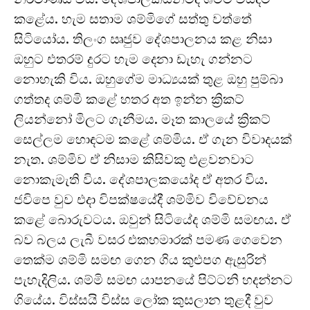
කළේය. හැම සතාම ශම්මිගේ සත්තු වත්තේ
සිටියෝය. තිලංග ඍජුව දේශපාලනය කළ නිසා
ඔහුට එතරම් දුරට හැම දෙනා ඩැහැ ගන්නට
නොහැකි විය. ඔහුගේම මාධ්‍යයක් තුළ ඔහු පුම්බා
ගත්තද ශම්මි කළේ හතර අත ඉන්න ක්‍රිකට්
ලියන්නෝ මිලට ගැනීමය. මෑත කාලයේ ක්‍රිකට්
සෙල්ලම හොඳටම කළේ ශම්මිය. ඒ ගැන විවාදයක්
නැත. ශම්මිව ඒ නිසාම කිසිවකු එළවනවාට
නොකැමැති විය. දේශපාලකයෝද ඒ අතර විය.
ජවිපෙ වුව එදා විපක්ෂයේදී ශම්මිව විවේචනය
කළේ බොරුවටය. ඔවුන් සිටියේද ශම්මි සමඟය. ඒ
බව බලය ලැබී වසර එකහමාරක් පමණ ගෙවෙන
තෙක්ම ශම්මි සමඟ ගෙන ගිය කුළුපග ඇසුරින්
පැහැදිලිය. ශම්මි සමඟ යාපනයේ පිට්ටනි හදන්නට
ගියේය. විස්සයි විස්ස ලෝක කුසලාන තුළදී වුව