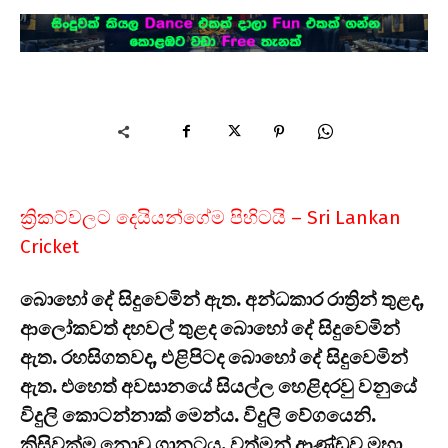
ක්‍රිකට්වලට දෙයියන්ගේම පිහිටයි – Sri Lankan
Cricket
බොහෝ දේ සිදුවෙමින් ඇත. අන්ධකාර රාත්‍රින් තුළද,
ආලෝකවත් දහවල් තුළද බොහෝ දේ සිදුවෙමින්
ඇත. රහසිගතවද, එළිපිටද බොහෝ දේ සිදුවෙමින්
ඇත. එහෙත් අවසානයේ සියල්ල හෙළිදරවු වනුයේ
විදුලි කොටන්නාක් මෙන්ය. විදුලි වේගයෙනි.
කිසිවක්ම නොවූ ගානටය. වත්මන් ආණ්ඩුව මහා