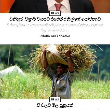
NEWS
විනිසුරු විශ්‍රාම වයසට එරෙහි රනිල්ගේ යෝජනාව
විනිසුරු විශ්‍රාම වයසට එරෙහි රනිල්ගේ යෝජනාව විනිසුරුවරුන්ගේ
විශ්‍රාම යෑමේ වයස...
DHARA ABEYNAYAKA
NEWS
වී වලට මිල සූත්‍රයක්