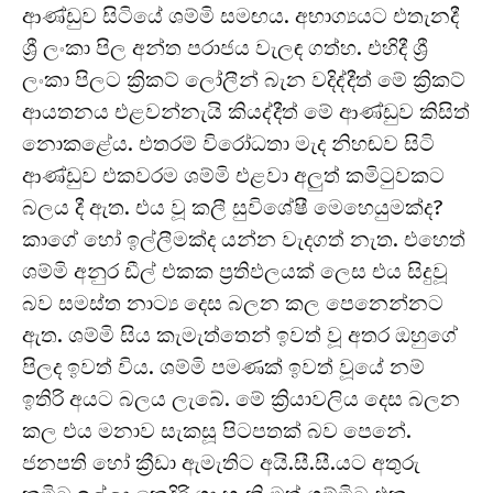
ආණ්ඩුව සිටියේ ශම්මි සමඟය. අභාග්‍යයට එතැනදී
ශ්‍රී ලංකා පිල අන්ත පරාජය වැලඳ ගත්හ. එහිදී ශ්‍රී
ලංකා පිලට ක්‍රිකට් ලෝලීන් බැන වදිද්දීත් මේ ක්‍රිකට්
ආයතනය එළවන්නැයි කියද්දීත් මේ ආණ්ඩුව කිසිත්
නොකළේය. එතරම් විරෝධතා මැද නිහඬව සිටි
ආණ්ඩුව එකවරම ශම්මි එළවා අලුත් කමිටුවකට
බලය දී ඇත. එය වූ කලී සුවිශේෂී මෙහෙයුමක්ද?
කාගේ හෝ ඉල්ලීමක්ද යන්න වැදගත් නැත. එහෙත්
ශම්මි අනුර ඩීල් එකක ප්‍රතිඵලයක් ලෙස එය සිදුවූ
බව සමස්ත නාට්‍ය දෙස බලන කල පෙනෙන්නට
ඇත. ශම්මි සිය කැමැත්තෙන් ඉවත් වූ අතර ඔහුගේ
පිලද ඉවත් විය. ශම්මි පමණක් ඉවත් වූයේ නම්
ඉතිරි අයට බලය ලැබේ. මේ ක්‍රියාවලිය දෙස බලන
කල එය මනාව සැකසූ පිටපතක් බව පෙනේ.
ජනපති හෝ ක්‍රීඩා ඇමැතිට අයි.සී.සී.යට අතුරු