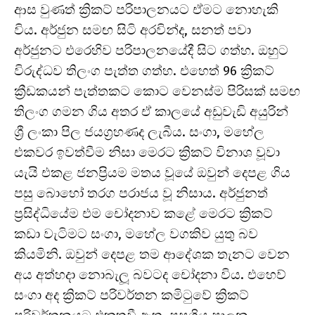
ආස වුණත් ක්‍රිකට් පරිපාලනයට ඒමට නොහැකි
විය. අර්ජුන සමඟ සිටි අරවින්ද, සනත් පවා
අර්ජුනට එරෙහිව පරිපාලනයේදී සිට ගත්හ. ඔහුට
විරුද්ධව තිලංග පැත්ත ගත්හ. එහෙත් 96 ක්‍රිකට්
ක්‍රීඩකයන් පැත්තකට කොට වෙනස්ම පිරිසක් සමඟ
තිලංග ගමන ගිය අතර ඒ කාලයේ අඩුවැඩි අයුරින්
ශ්‍රී ලංකා පිල ජයග්‍රහණද ලැබීය. සංගා, මහේල
එකවර ඉවත්වීම නිසා මෙරට ක්‍රිකට් විනාශ වූවා
යැයි එකළ ජනප්‍රියම මතය වූයේ ඔවුන් දෙපළ ගිය
පසු බොහෝ තරග පරාජය වූ නිසාය. අර්ජුනත්
ප්‍රසිද්ධියේම එම චෝදනාව කළේ මෙරට ක්‍රිකට්
කඩා වැටිමට සංගා, මහේල වගකිව යුතු බව
කියමිනි. ඔවුන් දෙපළ තම ආදේශක තැනට වෙන
අය අත්හදා නොබැලූ බවටද චෝදනා විය. එහෙව්
සංගා අද ක්‍රිකට් පරිවර්තන කමිටුවේ ක්‍රිකට්