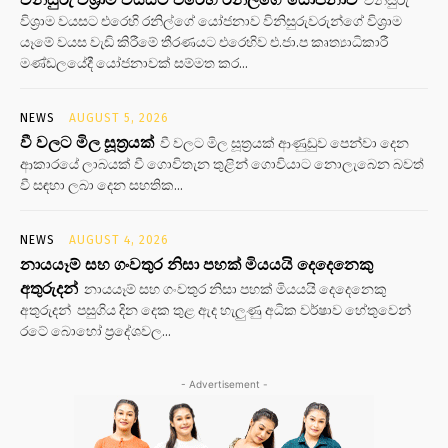
විශ්‍රාම වයසට එරෙහි රනිල්ගේ යෝජනාව විනිසුරුවරුන්ගේ විශ්‍රාම
යෑමේ වයස වැඩි කිරීමේ තීරණයට එරෙහිව එ.ජා.ප කෘත්‍යාධිකාරී
මණ්ඩලයේදී යෝජනාවක් සම්මත කර...
NEWS
AUGUST 5, 2026
වී වලට මිල සූත්‍රයක්
වී වලට මිල සූත්‍රයක් ආණුඩුව පෙන්වා දෙන
ආකාරයේ ලාබයක් වී ගොවිතැන තුළින් ගොවියාට නොලැබෙන බවත්
වී සඳහා ලබා දෙන සහතික...
NEWS
AUGUST 4, 2026
නායයෑම් සහ ගංවතුර නිසා පහක් මියයයි දෙදෙනෙකු
අතුරුදන්
නායයෑම් සහ ගංවතුර නිසා පහක් මියයයි දෙදෙනෙකු
අතුරුදන් පසුගිය දින දෙක තුළ ඇද හැලුණු අධික වර්ෂාව හේතුවෙන්
රටේ බොහෝ ප්‍රදේශවල...
- Advertisement -