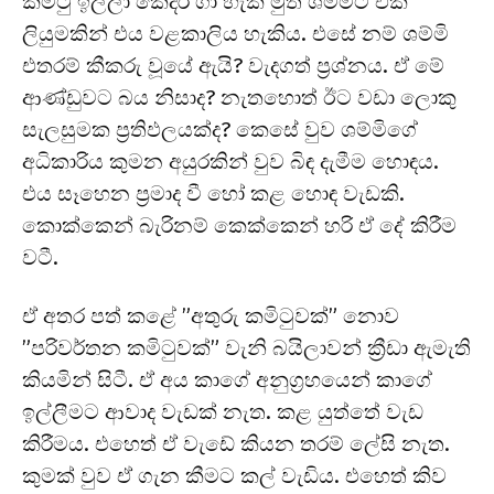
කමිටු ඉල්ලා කෙදිරි ගා හැකි මුත් ශම්මිට එක
ලියුමකින් එය වළකාලිය හැකිය. එසේ නම් ශම්මි
එතරම් කීකරු වූයේ ඇයි? වැදගත් ප්‍රශ්නය. ඒ මේ
ආණ්ඩුවට බය නිසාද? නැතහොත් ඊට වඩා ලොකු
සැලසුමක ප්‍රතිඵලයක්ද? කෙසේ වුව ශම්මිගේ
අධිකාරිය කුමන අයුරකින් වුව බිඳ දැමීම හොඳය.
එය සෑහෙන ප්‍රමාද වී හෝ කළ හොඳ වැඩකි.
කොක්කෙන් බැරිනම් කෙක්කෙන් හරි ඒ දේ කිරීම
වටී.
ඒ අතර පත් කළේ ”අතුරු කමිටුවක්” නොව
”පරිවර්තන කමිටුවක්” වැනි බයිලාවන් ක්‍රීඩා ඇමැති
කියමින් සිටී. ඒ අය කාගේ අනුග්‍රහයෙන් කාගේ
ඉල්ලීමට ආවාද වැඩක් නැත. කළ යුත්තේ වැඩ
කිරීමය. එහෙත් ඒ වැඩේ කියන තරම් ලේසි නැත.
කුමක් වුව ඒ ගැන කීමට කල් වැඩිය. එහෙත් කිව