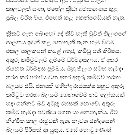
පරිවර්තනයට එකතුවී ඇත. පසුගිය පාලන
කාලවලත් සංගා, මහේල ක්‍රීඩා අමාත්‍යාංශය තුළ
ප්‍රබල චරිත විය. එහෙත් කළ කෙන්ගෙඩියක් නැත.
ක්‍රිකට් ගැන බොහෝ දේ කිව හැකි වුවත් තිලංගගේ
පාලනය ඉවත් කළ නොහැකි තැන හැම විටම
එකල පාලකයන් කළේ අතුරු කමිටු පත් කිරීමය.
අතුරු කමිටුවලට දැම්මේ ධර්මදාසලාය. ඒ අතර
ජයන්ත ධර්මදාස ප්‍රමුඛය. ඔහු තිලංග සමඟ හැමදා
තරග කර පරාජය වන අතර අතුරු කමිටුව හරහා
බලයට එයි. ජනපති මහින්ද රාජපක්ෂ ඔහුව අතුරු
කමිටුව හරහා බලයට ගෙනාවේම නව ලෝකයක්
හදා ගන්නට බව අමුතු රහසක් නොවේ. අතුරු
කමිටු හැමදා පවත්වා ගෙන යා නොහැකිය. ඊට
නිශ්චිත කාල රාමුවක් ඇත. නැවත ඡන්දයෙන්
බලයට පිරිසක් ආ යුතුය. එසේ නොවුණොත්