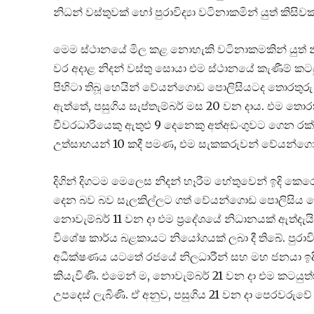
නිධන් වස්තුවක් හෝ පුරාවිද්‍යා වටිනාකමින් යුත් කිස
මෙම ස්ථානයේ මිල කළ නොහැකි වටිනාකමකින් යුත් නිධ
වර අදාළ නිදන් වස්තු සොයා එම ස්ථානයේ කැණීම් කට
පිහිටා තිබූ හෙයින් වේයන්ගොඩ පොලිසියටද තොරතුරු හා
ඇත්තේ, පසුගිය සැප්තැම්බර් මස 20 වන දාය. එම තොරතු
චීවරධාරියෙකු ඇතුළු 9 දෙනෙකු අත්අඩංගුවට ගෙන ර
උත්සාහයන් 10 කදී පමණ, එම සැකකරුවන් වේයන්ගොඩ 
දිගින් දිගටම මෙලෙස නිදන් හෑරීම හේතුවෙන් ඉදි ක
දෙන බව බව සැලකිල්ලට ගත් වේයන්ගොඩ පොලිසිය මේ
නොවැම්බර් 11 වන දා එම ප්‍රදේශයේ නිධානයක් ඇත්ද
විශේෂ කාර්ය බළකායට නියෝගයක් ලබා දී තිබේ. පුරාවිද්
අධීක්ෂණය යටතේ රජයේ නිලධාරීන් සහ මහ ජනයා ඉදි
කියැවිණි. එමෙන් ම, නොවැම්බර් 21 වන දා එම කටයුත
උපදෙස් ලැබිණි. ඒ අනුව, පසුගිය 21 වන දා පෙරවරුවේ 