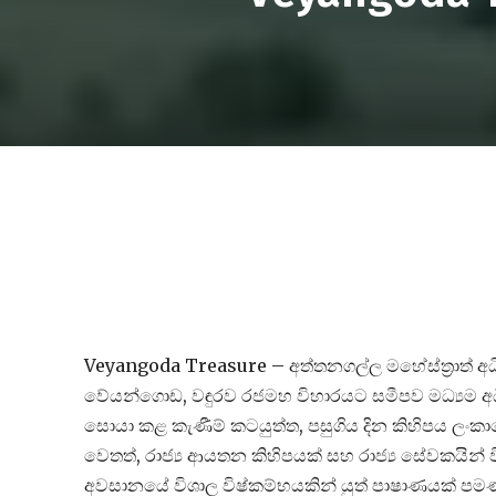
Veyangoda Treasure – අත්තනගල්ල මහේස්ත්‍රාත් 
වේයන්ගොඩ, වඳුරව රජමහ විහාරයට සමීපව මධ්‍යම අ
සොයා කළ කැණීම් කටයුත්ත, පසුගිය දින කිහිපය ලංක
වෙතත්, රාජ්‍ය ආයතන කිහිපයක් සහ රාජ්‍ය සේවකයින් 
අවසානයේ විශාල විෂ්කම්භයකින් යුත් පාෂාණයක් පම