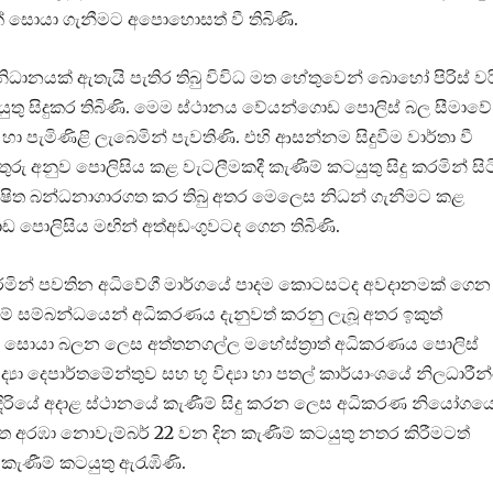
ිවක් සොයා ගැනීමට අපොහොසත් වී තිබිණි.
ානයක් ඇතැයි පැතිර තිබු විවිධ මත හේතුවෙන් බොහෝ පිරිස් වර
යුතු සිදුකර තිබිණි. මෙම ස්ථානය වේයන්ගොඩ පොලිස් බල සීමාවේ
 පැමිණිළි ලැබෙමින් පැවතිණි. එහි ආසන්නම සිදුවීම වාර්තා වී
රු අනුව පොලිසිය කළ වැටලීමකදී කැණීම් කටයුතු සිදු කරමින් සිට
ක්ෂිත බන්ධනාගාරගත කර තිබු අතර මෙලෙස නිධන් ගැනීමට කළ
පොලිසිය මඟින් අත්අඩංගුවටද ගෙන තිබිණි.
ෙරෙමින් පවතින අධිවේගී මාර්ගයේ පාදම කොටසටද අවදානමක් ගෙන
 සම්බන්ධයෙන් අධිකරණය දැනුවත් කරනු ලැබූ අතර ඉකුත්
ැයි සොයා බලන ලෙස අත්තනගල්ල මහේස්ත්‍රාත් අධිකරණය පොලිස්
‍යා දෙපාර්තමේන්තුව සහ භූ විද්‍යා හා පතල් කාර්යාංශයේ නිලධාරී
රියේ අදාළ ස්ථානයේ කැණීම් සිදු කරන ලෙස අධිකරණ නියෝගය
්ත අරඹා නොවැම්බර් 22 වන දින කැණීම් කටයුතු නතර කිරීමටත්
කැණීම් කටයුතු ඇරැඹිණි.