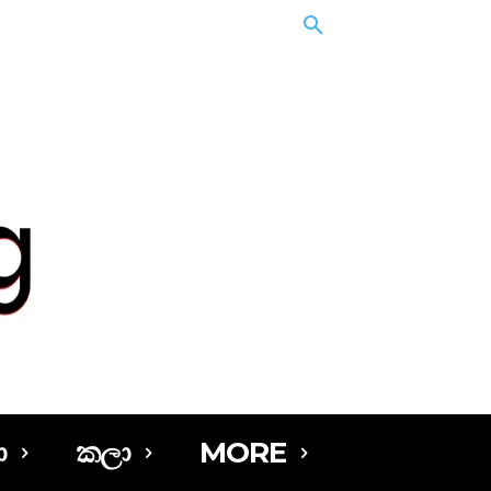
ා
කලා
MORE