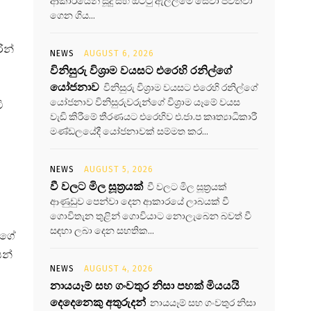
ආකාරයෙන් සූදු සහ ඔට්ටු ඇල්ලීමේ සේවා පවත්වා
ගෙන ගිය...
ින්
NEWS
AUGUST 6, 2026
විනිසුරු විශ්‍රාම වයසට එරෙහි රනිල්ගේ
යෝජනාව
විනිසුරු විශ්‍රාම වයසට එරෙහි රනිල්ගේ
යෝජනාව විනිසුරුවරුන්ගේ විශ්‍රාම යෑමේ වයස
ි
වැඩි කිරීමේ තීරණයට එරෙහිව එ.ජා.ප කෘත්‍යාධිකාරී
මණ්ඩලයේදී යෝජනාවක් සම්මත කර...
NEWS
AUGUST 5, 2026
වී වලට මිල සූත්‍රයක්
වී වලට මිල සූත්‍රයක්
ආණුඩුව පෙන්වා දෙන ආකාරයේ ලාබයක් වී
ගොවිතැන තුළින් ගොවියාට නොලැබෙන බවත් වී
සඳහා ලබා දෙන සහතික...
න්ගේ
ෙන්
NEWS
AUGUST 4, 2026
නායයෑම් සහ ගංවතුර නිසා පහක් මියයයි
දෙදෙනෙකු අතුරුදන්
නායයෑම් සහ ගංවතුර නිසා