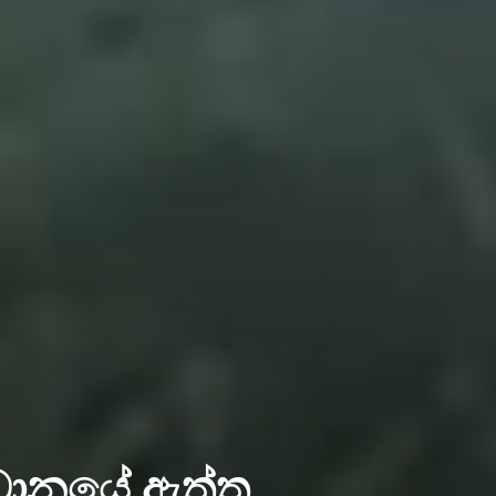
ිධානයේ ඇත්ත