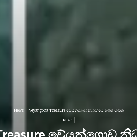
News
Veyangoda Treasure වේයන්ගොඩ නිධානයේ ඇත්ත පැත්ත
NEWS
Treasure වේයන්ගොඩ න