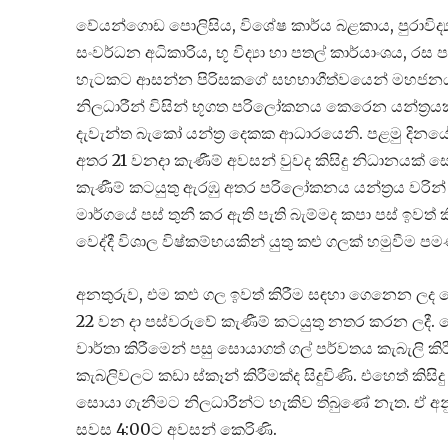
වේයන්ගොඩ පොලිසිය, විශේෂ කාර්ය බළකාය, පුරාවිද්‍යා
සංවර්ධන අධිකාරිය, භූ විද්‍යා හා පතල් කාර්යාංශය, 
හැටකට ආසන්න පිරිසකගේ සහභාගීත්වයෙන් මහජනයා ඉ
නිලධාරීන් විසින් භූගත පරිලෝකනය කෙරෙන යන්ත්‍රය
දැවැන්ත බැකෝ යන්ත්‍ර දෙකක ආධාරයෙනි. පළමු දිනයේ 
අතර 21 වනදා කැණීම් අවසන් වුවද කිසිදු නිධානයක් 
කැණීම් කටයුතු ඇරඹු අතර පරිලෝකනය යන්ත්‍රය වරින්
මාර්ගයේ පස් තුනී කර ඇති පැති බැම්මද කපා පස් ඉවත්
වෙද්දී විශාල විෂ්කම්භයකින් යුතු කළු ගලක් හමුවීම පම
අනතුරුව, එම කළු ගල ඉවත් කිරීම සඳහා ‍ගෙනෙන ලද
22 වන දා පස්වරුවේ කැණීම් කටයුතු නතර කරන ලදී
වාර්තා කිරීමෙන් පසු සොයාගත් ගල් පර්වතය කැබැලි කි
කැබලිවලට කඩා ස්කෑන් කිරීමක්ද සිදුවිණි. එහෙත් කිසිද
සොයා ගැනීමට නිලධාරීන්ට හැකිව තිබුණේ නැත. ඒ අනු
සවස 4:00ට අවසන් කෙරිණි.