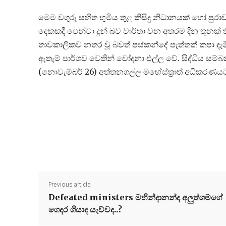
මෙම වගුරු සහිත භුමිය තුළ කිසිදු නිධානයක් හෝ පුරාව
දෙකකදී පෙන්වා දුන් බව වාර්තා වන අතරම දින තුනක් 
තාවකාලිකව නතර වූ බවත් පස්කන්දේ පැත්තක් කපා දැමීම
ඇතැම් පාර්ශව වෙතින් චෝදනා එල්ල වේ. සිද්ධිය ස
(නොවැම්බර් 26) අත්තනගල්ල මහේස්ත්‍රාත් අධිකරණයට
Previous article
Defeated ministers මහින්දානන්ද අලුත්ගමගේ
ගෙදර ගියාද යැව්වද..?