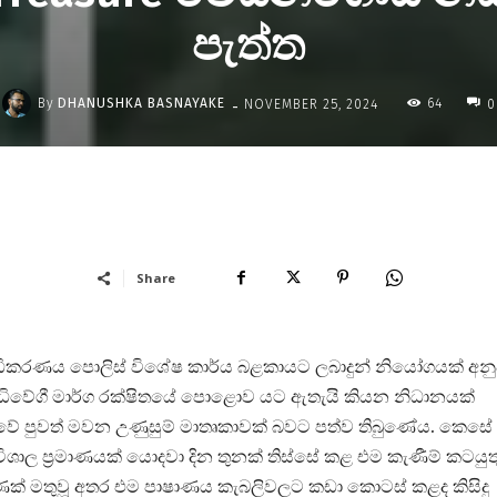
පැත්ත
-
By
DHANUSHKA BASNAYAKE
64
NOVEMBER 25, 2024
0
Share
අධිකරණය පොලිස් විශේෂ කාර්ය බළකායට ලබාදුන් නියෝගයක් අන
ධිවේගී මාර්ග රක්ෂිතයේ පොළොව යට ඇතැයි කියන නිධානයක්
ාවේ පුවත් මවන උණුසුම් මාතෘකාවක් බවට පත්ව තිබුණේය. කෙසේ
විශාල ප්‍රමාණයක් යොදවා දින තුනක් තිස්සේ කළ එම කැණීම් කටයුත
ණක් මතුවූ අතර එම පාෂාණය කැබලිවලට කඩා කොටස් කළද කිසිදු