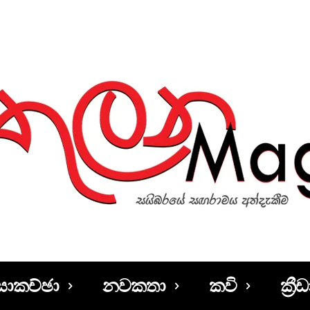
සාකච්ඡා
නවකතා
කවි
ක්‍රීඩ