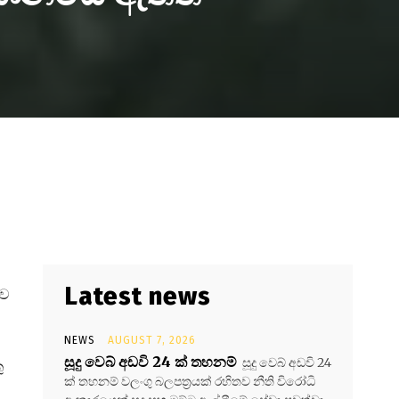
Latest news
ුව
NEWS
AUGUST 7, 2026
සූදු වෙබ් අඩවි 24 ක් තහනම්
සූදු වෙබ් අඩවි 24
ු
ක් තහනම් වලංගු බලපත්‍රයක් රහිතව නීති විරෝධි