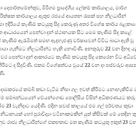
 දෙපාර්තමේන්තුව, මීරිගම ප්‍රාදේශීය ලේකම් කාර්යාලය, මාර්ග
රස පරීක්ෂක කාර්යාලය ඇතුළු රජයේ ආයතන රැසක් සහ නිලධාරීන්
දිරියේ කැණීම් කටයුතු සිදු කෙරුණු අතර විශේෂ කාර්ය බළකා
ක ආධාරයෙන් පෙන්වා දුන් ස්ථානයක සිට මෙම කැණීම් සිදු කළේ
කැණීම් ඇරැඹීමත් සමඟ ඇදහැළුණු වර්ෂාවෙන් විවිධ බාධා ඇති වූ
සොයා ගැනීමට නිලධාරීන්ට හැකි නොවිණි. අනතුරුව 22 වන දිනද ය
 වර පෙන්වා දුන් ආකාරයට කැණීම් කටයුතු සිදු කෙරෙන විට අධිවේ
 කිරීමට ද සිදුවිණි. එකම විශේෂත්වය වුයේ 22 වන දා පස්වරුව ආස
ණි.
 දොඹකරයේ කම්බි කඩා වැටීම නිසා ගල ඉවත් කිරීමට නොහැකිවීම
. මේ සම්බන්ධයෙන් වේයන්ගොඩ පොලිසිය විසින් අධිකරණයට කරු
රීම 23 වැනිදාට යෙදිණි. එදින සවස් කාලයේ එම ගල් පර්වතය කුඩා
ු නිධානයක් හෝ පුරාවිද්‍යා වටිනාකමකින් යුත් කිසිවක් මේ තෙදින ත
ව රාජ්‍ය නිලධාරීන්ගේ එකඟතාව මත කැණීම් කටයුතු ඉකුත් 23 වන