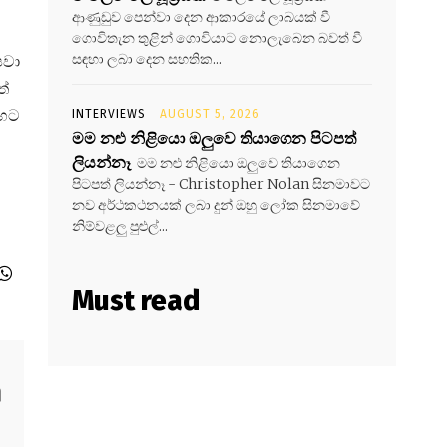
ආණුඩුව පෙන්වා දෙන ආකාරයේ ලාබයක් වී
ගොවිතැන තුළින් ගොවියාට නොලැබෙන බවත් වී
සඳහා ලබා දෙන සහතික...
පවා
ත්
හෙට
INTERVIEWS
AUGUST 5, 2026
මම නළු නිළියො ඔලුවෙ තියාගෙන පිටපත්
ලියන්නෑ
මම නළු නිළියො ඔලුවෙ තියාගෙන
පිටපත් ලියන්නෑ - Christopher Nolan සිනමාවට
නව අර්ථකථනයක් ලබා දුන් ඔහු ලෝක සිනමාවේ
නිම්වළලු පුළුල්...
Must read
ු