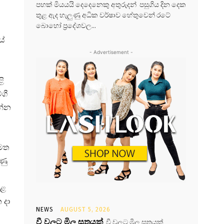
පහක් මියයයි දෙදෙනෙකු අතුරුදන් පසුගිය දින දෙක
තුළ ඇද හැලුණු අධික වර්ෂාව හේතුවෙන් රටේ
බොහෝ ප්‍රදේශවල...
යේ
- Advertisement -
ළි
ගී
න්න
 මත
ණු
ුළ
 දා
NEWS
AUGUST 5, 2026
වී වලට මිල සූත්‍රයක්
වී වලට මිල සූත්‍රයක්