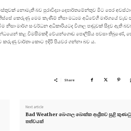
ස්තුවක් නොමැති බව පුරාවිද්‍යා දෙපාර්තමේන්තුව මීට පෙර අවස්ථා
තිස්සේ කෙරුණු මෙම කැණීම් නිසා මධ්‍යම අධිවේගී මාර්ගයේ වැඩ 
 නිසා මාර්ග සංවර්ධන අධිකාරියටද විශාල පාඩුවක් සිදුව ඇති බව
ම්බන්ධයෙන් කළ විමසීමකදී වේයන්ගොඩ පොලිසිය පවසා තිබුණේ, 
 කරුණු වාර්තා කොට ඉදිරි පියවර ගන්නා බව ය.
Share
Next article
Bad Weather බෙංගාල බොක්ක ආශ්‍රිතව සුළි කුණාට
තත්වයක්