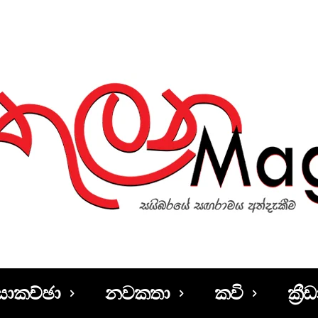
සාකච්ඡා
නවකතා
කවි
ක්‍රීඩ