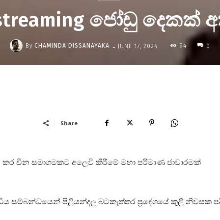
-streaming ජෝඩු දෙකක් අ
-
By
CHAMINDA DISSANAYAKA
94
JUNE 17, 2024
0
Share
ශය කර චීන සමාගමකට අලෙවි කිරීමේ මහා පරිමාණ ජාවාරමක්
ිය සම්බන්ධයෙන් පිළියන්දල බටකැත්තර ප්‍රදේශයේ කුලී නිවසක පදි