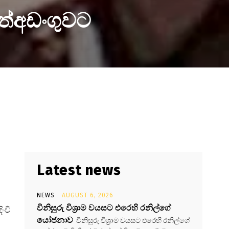
ත්අඩංගුවට
Latest news
NEWS
AUGUST 6, 2026
විනිසුරු විශ්‍රාම වයසට එරෙහි රනිල්ගේ
ංචි
යෝජනාව
විනිසුරු විශ්‍රාම වයසට එරෙහි රනිල්ගේ