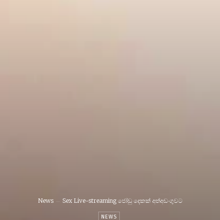
News
Sex Live-streaming ජෝඩු දෙකක් අත්අඩංගුවට
NEWS