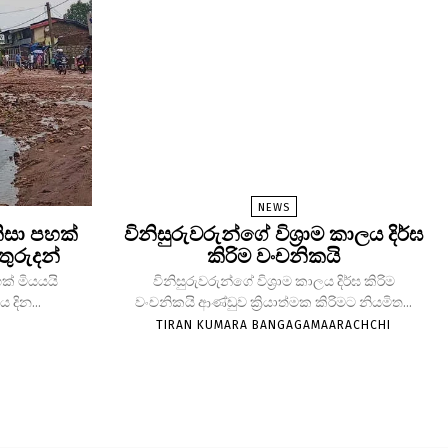
NEWS
ිසා පහක්
විනිසුරුවරුන්ගේ විශ්‍රාම කාලය දිර්ඝ
තුරුදන්
කිරිම වංචනිකයි
ක් මියයයි
විනිසුරුවරුන්ගේ විශ්‍රාම කාලය දිර්ඝ කිරිම
 දින...
වංචනිකයි ආණ්ඩුව ක්‍රියාත්මක කිරිමට නියමිත...
TIRAN KUMARA BANGAGAMAARACHCHI