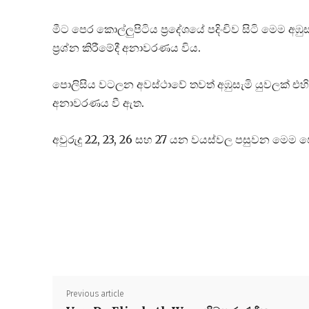
මීට පෙර කොල්ලුපිටිය ප්‍රදේශයේ පදිංචිව සිටි මෙම අඹ
ප්‍රශ්න කිරීමේදී අනාවරණය විය.
පොලිසිය වටලන අවස්ථාවේ තවත් අඹුසැමි යුවලක් එහි
අනාවරණය වී ඇත.
අවුරුදු 22, 23, 26 සහ 27 යන වයස්වල පසුවන මෙම ජ
Previous article