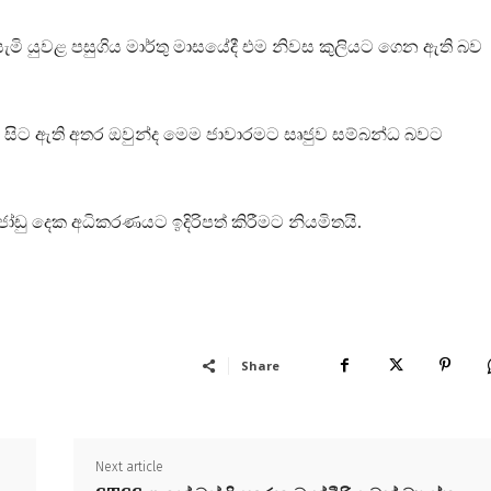
ුසැමි යුවළ පසුගිය මාර්තු මාසයේදී එම නිවස කුලියට ගෙන ඇති බව
 සිට ඇති අතර ඔවුන්ද මෙම ජාවාරමට සෘජුව සම්බන්ධ බවට
ෝඩු දෙක අධිකරණයට ඉදිරිපත් කිරීමට නියමිතයි.
Share
Next article