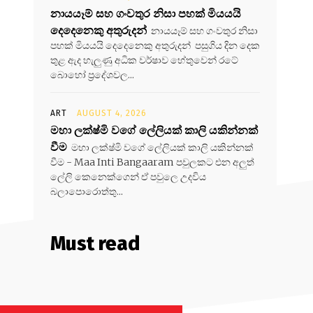
නායයෑම් සහ ගංවතුර නිසා පහක් මියයයි
දෙදෙනෙකු අතුරුදන්
නායයෑම් සහ ගංවතුර නිසා
පහක් මියයයි දෙදෙනෙකු අතුරුදන් පසුගිය දින දෙක
තුළ ඇද හැලුණු අධික වර්ෂාව හේතුවෙන් රටේ
බොහෝ ප්‍රදේශවල...
ART
AUGUST 4, 2026
මහා ලක්ෂ්මි වගේ ලේලියක් කාලි යකින්නක්
වීම
මහා ලක්ෂ්මි වගේ ලේලියක් කාලි යකින්නක්
වීම - Maa Inti Bangaaram පවුලකට එන අලුත්
ලේලි කෙනෙක්ගෙන් ඒ පවුලෙ උදවිය
බලාපොරොත්තු...
Must read