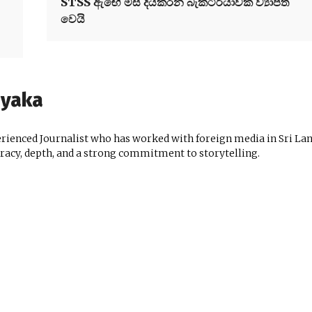
STSS ඇඟේ මස් දියකරන බැක්ටීරියාවක් ව්‍යාප්ත
වෙයි
ayaka
ienced Journalist who has worked with foreign media in Sri Lan
uracy, depth, and a strong commitment to storytelling.