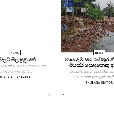
NEWS
NEWS
 වලට මිල සූත්‍රයක්
නායයෑම් සහ ගංවතුර න
මියයයි දෙදෙනෙකු අ
 සූත්‍රයක් ආණුඩුව පෙන්වා දෙන
කාරයේ ලාබයක් වී...
නායයෑම් සහ ගංවතුර නිසා පහ
දෙදෙනෙකු අතුරුදන් පසුගිය
DHARA ABEYNAYAKA
THULANA EDITOR