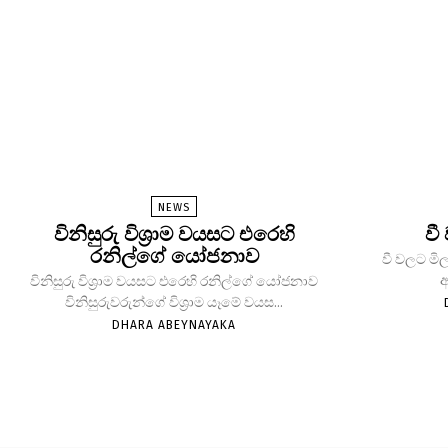
NEWS
විනිසුරු විශ්‍රාම වයසට එරෙහි
වී
රනිල්ගේ යෝජනාව
වී වලට මිල
ආ
විනිසුරු විශ්‍රාම වයසට එරෙහි රනිල්ගේ යෝජනාව
විනිසුරුවරුන්ගේ විශ්‍රාම යෑමේ වයස...
DHARA ABEYNAYAKA