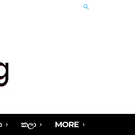
ා
කලා
MORE