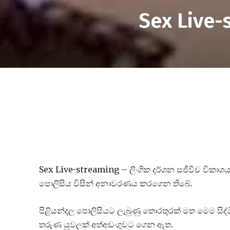
Sex Live
Sex Live-streaming – ලිංගික දර්ශන සජීවීව විකා
පොලිසිය විසින් අනාවරණය කරගෙන තිබේ.
පිළියන්දල පොලිසියට ලැබුණු තොරතුරක් මත මෙම සිද්ධ
තරුණ යුවලක් අත්අඩංගුවට ගෙන ඇත.