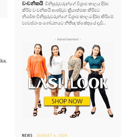
වංචනිකයි
විනිසුරුවරුන්ගේ විශ්‍රාම කාලය දිර්ඝ
කිරිම වංචනිකයි ආණ්ඩුව ක්‍රියාත්මක කිරිමට
නියමිත විනිසුරුවරුන්ගේ විශ්‍රාම කාලය දිර්ඝ කිරිමේ
ව්‍යවස්ථා සංශෝධනයට නිතීඥ ක්ෂේතුයේ දැඩි...
- Advertisement -
ka,
NEWS
AUGUST 4, 2026