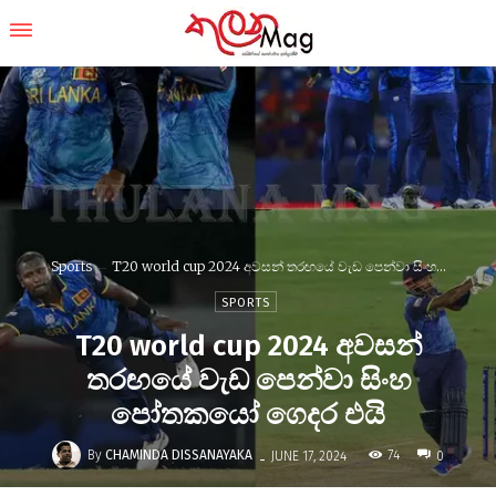
Sports
T20 world cup 2024 අවසන් තරඟයේ වැඩ පෙන්වා සිංහ...
SPORTS
T20 world cup 2024 අවසන්
තරඟයේ වැඩ පෙන්වා සිංහ
පෝතකයෝ ගෙදර එයි
-
By
CHAMINDA DISSANAYAKA
74
JUNE 17, 2024
0