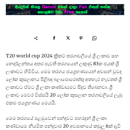
T20 world cup 2024 ක්‍රිකට් තරගාවලියේ ශ්‍රී ලංකාව සහ
නෙදර්ලන්තය අතර පැවති තරගයෙන් ලකුණු 83ක ජයක් ශ්‍රී
ලංකාවට හිමිවිය. මෙම තරගය ජයග්‍රහණයෙන් අවසන් වුවද
ලෝක කුසලානය පිළිබඳ බලාපොරොත්තු අතහැර නැවතත් ශ්‍රී
ලංකාවට ඒමට ශ්‍රී ලංකා කණ්ඩායමට සිදුව තිබෙනවා. ශ්‍රී
ලංකාව මෙවර විස්සයි 20 ලෝක කුසලාන තරගාවලියේ ලැබූ
එකම ජයග්‍රහණය මෙයයි.
මෙම තරගයේ පළමුවෙන් පන්දුවට පහරදුන් ශ්‍රී ලංකා
කණ්ඩායම නියමිත පන්දුවාර 20 අවසානයේ කඩුලු 6ක් දැවී