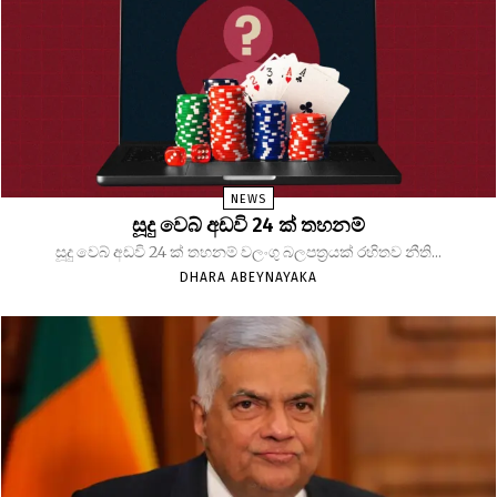
NEWS
සූදු වෙබ් අඩවි 24 ක් තහනම්
සූදු වෙබ් අඩවි 24 ක් තහනම් වලංගු බලපත්‍රයක් රහිතව නීති...
DHARA ABEYNAYAKA