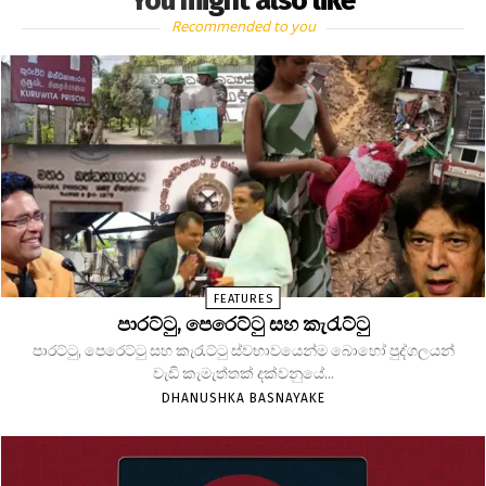
You might also like
Recommended to you
FEATURES
පාරට්ටු, පෙරෙට්ටු සහ කැරැට්ටු
පාරට්ටු, පෙරෙට්ටු සහ කැරැට්ටු ස්වභාවයෙන්ම බොහෝ පුද්ගලයන්
වැඩි කැමැත්තක් දක්වනුයේ...
DHANUSHKA BASNAYAKE