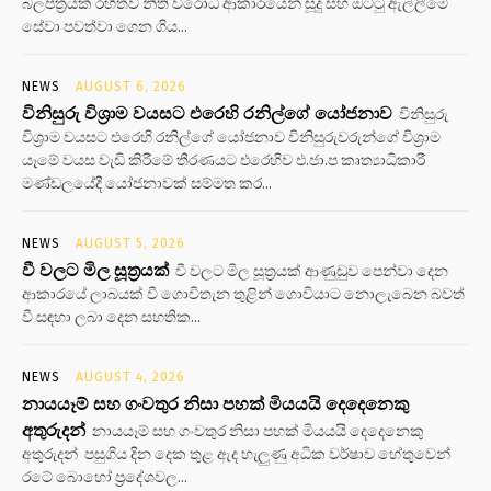
බලපත්‍රයක් රහිතව නීති විරෝධි ආකාරයෙන් සූදු සහ ඔට්ටු ඇල්ලීමේ
සේවා පවත්වා ගෙන ගිය...
NEWS
AUGUST 6, 2026
විනිසුරු විශ්‍රාම වයසට එරෙහි රනිල්ගේ යෝජනාව
විනිසුරු
විශ්‍රාම වයසට එරෙහි රනිල්ගේ යෝජනාව විනිසුරුවරුන්ගේ විශ්‍රාම
යෑමේ වයස වැඩි කිරීමේ තීරණයට එරෙහිව එ.ජා.ප කෘත්‍යාධිකාරී
මණ්ඩලයේදී යෝජනාවක් සම්මත කර...
NEWS
AUGUST 5, 2026
වී වලට මිල සූත්‍රයක්
වී වලට මිල සූත්‍රයක් ආණුඩුව පෙන්වා දෙන
ආකාරයේ ලාබයක් වී ගොවිතැන තුළින් ගොවියාට නොලැබෙන බවත්
වී සඳහා ලබා දෙන සහතික...
NEWS
AUGUST 4, 2026
නායයෑම් සහ ගංවතුර නිසා පහක් මියයයි දෙදෙනෙකු
අතුරුදන්
නායයෑම් සහ ගංවතුර නිසා පහක් මියයයි දෙදෙනෙකු
අතුරුදන් පසුගිය දින දෙක තුළ ඇද හැලුණු අධික වර්ෂාව හේතුවෙන්
රටේ බොහෝ ප්‍රදේශවල...