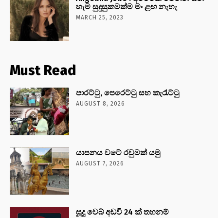
හැම සුදුසුකමක්ම මං ළඟ නැහැ
MARCH 25, 2023
Must Read
පාරට්ටු, පෙරෙට්ටු සහ කැරැට්ටු
AUGUST 8, 2026
යාපනය වටේ රවුමක් යමු
AUGUST 7, 2026
සූදු වෙබ් අඩවි 24 ක් තහනම්