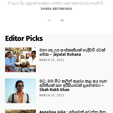
වී වලට මිල සූත්‍රයක් ආණුඩුව පෙන්වා දෙන ආකාරයේ ලාබයක් වී...
DHARA ABEYNAYAKA
Editor Picks
මහා ගඳ උප සංස්කෘතියක් හැදිච්චි රටක්
මේක – Jayalal Rohana
MARCH 25, 2023
මට, මම මීට කලින් ආදරය කළ අය ගැන
අයිතියක් සහ ඉරිසියාවක් දැනෙනවා –
Shah Rukh Khan
MARCH 25, 2023
Angelina Jolie : අම්මෙක් වෙන්න ඕන