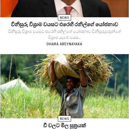
NEWS
විනිසුරු විශ්‍රාම වයසට එරෙහි රනිල්ගේ යෝජනාව
විනිසුරු විශ්‍රාම වයසට එරෙහි රනිල්ගේ යෝජනාව විනිසුරුවරුන්ගේ
විශ්‍රාම යෑමේ වයස...
DHARA ABEYNAYAKA
NEWS
වී වලට මිල සූත්‍රයක්