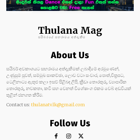
Thulana Mag
සයිබරයේ සඟරාමය අත්දැකීම
About Us
සයිබර් අවකාශයට සඟරාමය අත්දැකීමක් ලබාදීමේ අරමුණෙන්,
උණුසුම් පුවත්, සම්මුඛ සාකච්ඡා, ලොව වටා සංචාර, පොත්,චිත්‍රපට,
ටෙලිනාට්‍ය ඇතුළු කලා ඉසව් පිළිබඳ ලිපි, ක්‍රීඩා තොරතුරු, ව්‍යාපාරික
තොරතුරු, නවකතා, කවි සහ වෙනත් විශේෂාංග එකම වෙබ් අඩවියක්
තුළින් ජනගත කිරීම.
Contact us:
thulanatv.lk@gmail.com
Follow Us