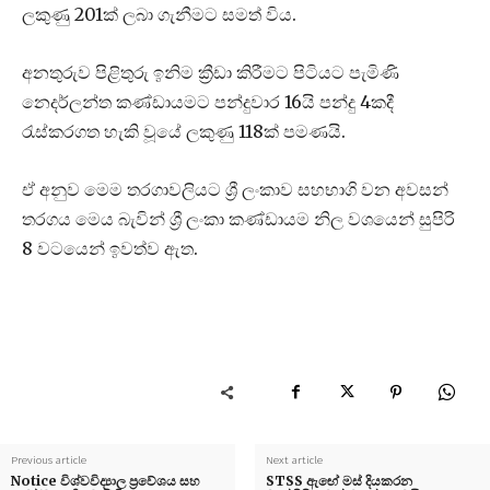
ලකුණු 201ක් ලබා ගැනීමට සමත් විය.
අනතුරුව පිළිතුරු ඉනිම ක්‍රීඩා කිරීමට පිටියට පැමිණි
නෙදර්ලන්ත කණ්ඩායමට පන්දුවාර 16යි පන්දු 4කදී
රැස්කරගත හැකි වූයේ ලකුණු 118ක් පමණයි.
ඒ අනුව මෙම තරගාවලියට ශ්‍රී ලංකාව සහභාගි වන අවසන්
තරගය මෙය බැවින් ශ්‍රී ලංකා කණ්ඩායම නිල වශයෙන් සුපිරි
8 වටයෙන් ඉවත්ව ඇත.
Previous article
Next article
Notice විශ්වවිද්‍යාල ප්‍රවේශය සහ
STSS ඇඟේ මස් දියකරන