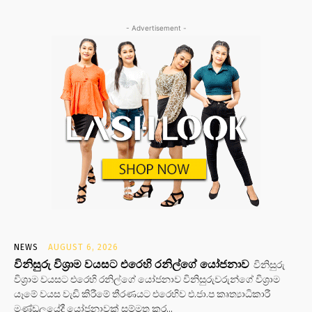
- Advertisement -
NEWS
AUGUST 6, 2026
විනිසුරු විශ්‍රාම වයසට එරෙහි රනිල්ගේ යෝජනාව
විනිසුරු
විශ්‍රාම වයසට එරෙහි රනිල්ගේ යෝජනාව විනිසුරුවරුන්ගේ විශ්‍රාම
යෑමේ වයස වැඩි කිරීමේ තීරණයට එරෙහිව එ.ජා.ප කෘත්‍යාධිකාරී
මණ්ඩලයේදී යෝජනාවක් සම්මත කර...