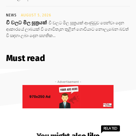
NEWS
AUGUST 5, 2026
වී වලට මිල සූත්‍රයක්
වී වලට මිල සූත්‍රයක් ආණුඩුව පෙන්වා දෙන
ආකාරයේ ලාබයක් වී ගොවිතැන තුළින් ගොවියාට නොලැබෙන බවත්
වී සඳහා ලබා දෙන සහතික...
Must read
- Advertisement -
RELATED