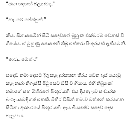
“ඔයා හඳහන් බලනවද..”
“නෑ..මේ ෆේස්බුක්..”
කියා සිනාසෙමින් සිටි සදෙව්ගේ මුහුණ එක්වරම වෙනස් වී
ගියේය. ඒ මුහුණු පොතෙහි තිබූ එක්තරා පිංතූරයක් දැකීමෙනි.
“තාරා…මේහ්ං..”
සදෙව් තමා දෙසට දිගු කළ දුරකතන තිරය වෙත දෑස් යොමු
කළ තාරා තිගැස්සී පිටුපසට වීසී වී ගියාය. එහි තිබුණේ
තමාගේ සහ මිහිරගේ පිංතූරයකි. එය දියතලාව සංචාරක
බංගලාවේදී ගත් එකකි. මිහිර විසින් තමාව වත්තන් කරගෙන
සිටිනා ආකාරයේ පිංතූරයකි. ඇය බියපත්ව සදෙව් දෙස
බැලුවාය.