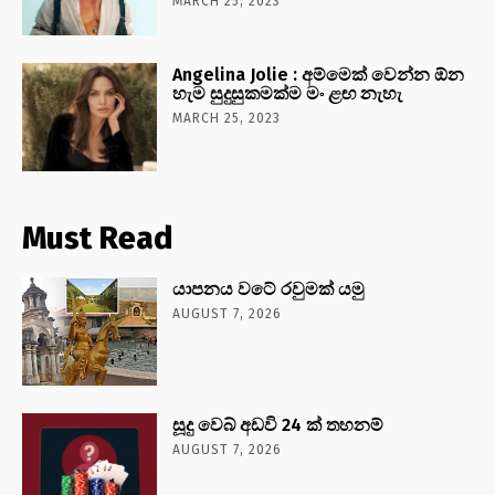
MARCH 25, 2023
Angelina Jolie : අම්මෙක් වෙන්න ඕන
හැම සුදුසුකමක්ම මං ළඟ නැහැ
MARCH 25, 2023
Must Read
යාපනය වටේ රවුමක් යමු
AUGUST 7, 2026
සූදු වෙබ් අඩවි 24 ක් තහනම්
AUGUST 7, 2026