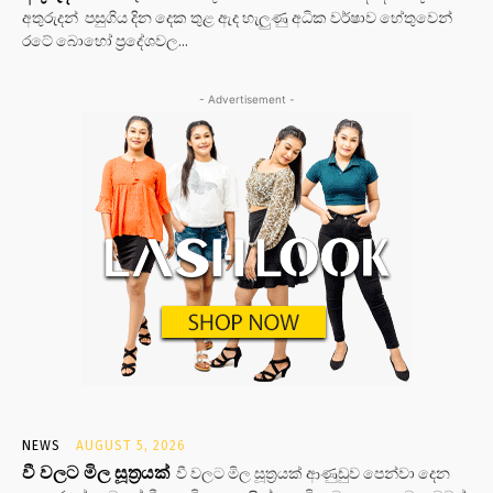
අතුරුදන් පසුගිය දින දෙක තුළ ඇද හැලුණු අධික වර්ෂාව හේතුවෙන්
රටේ බොහෝ ප්‍රදේශවල...
- Advertisement -
NEWS
AUGUST 5, 2026
වී වලට මිල සූත්‍රයක්
වී වලට මිල සූත්‍රයක් ආණුඩුව පෙන්වා දෙන