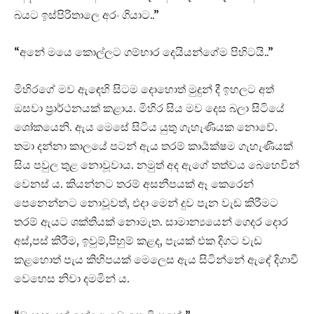
බයට ඉස්පිරිතාලෙ අරං ගියාට..”
“අනේ මයෙ කොල්ලට ගම්භාර දෙයියන්ගේම පිහිටයි..”
මිහිරගේ මව ඇඳෙහි සිටම දොහොත් මුදුන් දී ඉහලට අත්
ඔසවා ප්‍රාර්ථනයක් කළාය. මිහිර සිය මව දෙස බලා සිටියේ
ශෝකයෙනි. ඇය මෙසේ සිටිය යුතු ගැහැණියක නොවේ.
තමා දන්නා කාලයේ පටන් ඇය තරම් කාර්‍යක්ෂම ගැහැණියක්
සිය පවුල තුළ නොවූවාය. නමුත් අද ඇගේ තත්වය බෙහෙවින්
වෙනස්‍ ය. කියන්නට තරම් අසනීපයක් ඈ කෙරෙන්
පෙනෙන්නට නොවූවත්, එදා මෙන් දුව පැන වැඩ කිරීමට
තරම් ඇයට ශක්තියක් නොමැත. සාමාන්‍යයෙන් ගෙදර දොර
අස්,පස් කිරීම, ඉවුම්,පිහුම් කළද, පැයක් එක දිගට වැඩ
කළහොත් පැය කිහිපයක් මෙලෙස ඇය සිටින්නේ ඇඳේ දිගාවී
වෙහෙස නිවා දමමින් ය.