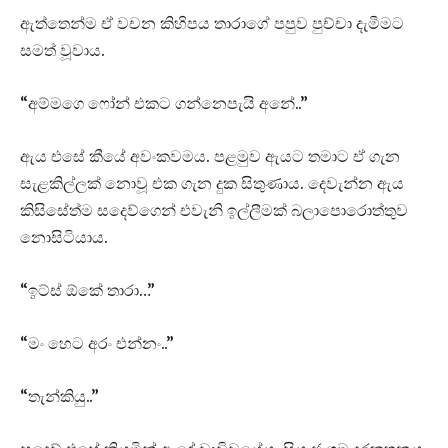
ඇත්තෙන්ම ඒ වචන කිහිපය තාරාගේ පපුව පුච්චා දැමීමට
සමත් වූවාය.
“අම්මගෙ ෆෝන් එකට ගන්නෙපැයි අනේ..”
ඇය එසේ කීයේ අවංකවමය. පළමුව ඇයට තමාට ඒ ගැන
සැළකිල්ලක් නොවූ එක ගැන දුක සිතුණාය. දෙවැන්න ඇය
කිසිසේත්ම සදෙව්ගෙන් එවැනි ඉල්ලීමක් බලාපොරොත්තුව
නොසිටියාය.
“ඉට්ස් ඕකේ තාරා…”
“මං හෙට අරං එන්නං..”
“තැන්කියු..”