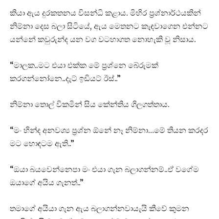
කියා ඇය දුරකතනය විසන්ධි කළාය. මිහිර ප්‍රශ්නාර්ථයකින්
නිම්නා දෙස බලා සිටියේ, ඇය මෙතනට කැඳවාගෙන එන්නට
යන්නේ කවුරුන්ද යන වග වටහාගත නොහැකි වූ නිසාය.
“මාලක..මට එයා එක්ක මේ ප්‍රශ්නෙ බේරුමක්
කරගන්නෝනෙ..දැට් ඉඩියට් ඊස්..”
නිම්නා තොල් විකමින් සිය කේන්තිය ගිලගත්තාය.
“මං හින්ද අනවශ්‍ය ප්‍රශ්න ඕනේ නෑ නිම්නා…මේ තියන කරදර
මට හොඳටම ඇති..”
“ඔයා බයවෙන්නෙපා මං එයා ගැන බලාගන්නම්..ඒ වගේම
ඔයාගේ අයිය ගැනත්..”
තමාගේ අයියා ගැන ඇය බලාගන්නවායැයි කීවේ කුමන