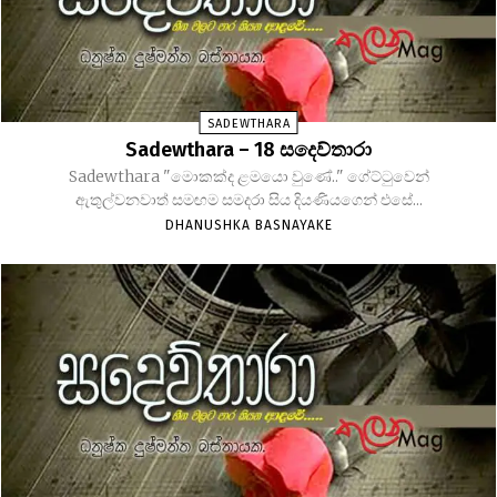
SADEWTHARA
Sadewthara – 18 සදෙව්තාරා
Sadewthara "මොකක්ද ළමයො වුණේ.." ගේට්ටුවෙන්
ඇතුල්වනවාත් සමඟම සමදරා සිය දියණියගෙන් එසේ...
DHANUSHKA BASNAYAKE