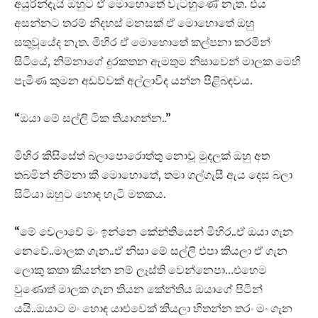
අයුරින්දැයි ඔහුට ඒ මොහොතේ වැටහුණේ නැත. එය
අසන්නට තරම් නිදහස් මනසක් ඒ මොහොතේ ඔහු
සතුවූයේද නැත. මිහිර ඒ මොහොතේ කල්පනා කරමින්
සිටියේ, නිම්නාගේ දුරකතන ඇමතුම නිසාවෙන් මාලක මෙහි
පැමිණ කුමන අඩව්වක් අල්ලාවිද යන්න පිළිබඳවය.
“ඔයා මේ සල්ලි ටික තියාගන්න..”
මිහිර කිසිසේත් බලාපොරොත්තු නොවූ මුදලක් ඔහු අත
තබමින් නිම්නා කී මොහොතේ, තමා ගල්ගැසී ඇය දෙස බලා
සිටියා ඔහුට හොඳ හැටි මතකය.
“මේ වෙලාවේ මං ඉන්නෙ කේන්තියෙන් මිහිර..ඒ ඔයා ගැන
නෙවේ..මාලක ගැන..ඒ නිසා මේ සල්ලි එපා කියලා ඒ ගැන
ලොකු කතා කියන්න නම් ලෑස්ති වෙන්නෙපා…එහෙම
වුණොත් මාලක ගැන තියන කේන්තිය ඔයාගේ පිටින්
යයි..ඔයාට මං හොඳ යාළුවෙක් කියලා හිතන්න තරං මං ගැන