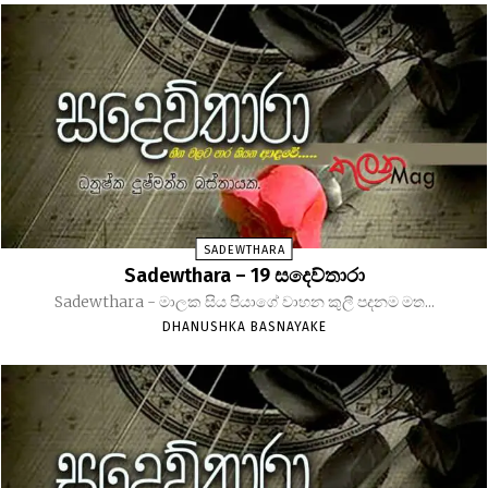
SADEWTHARA
Sadewthara – 19 සදෙව්තාරා
Sadewthara - මාලක සිය පියාගේ වාහන කුලී පදනම මත...
DHANUSHKA BASNAYAKE