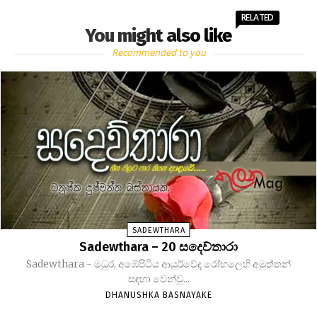
RELATED
You might also like
Recommended to you
SADEWTHARA
Sadewthara – 20 සදෙව්තාරා
Sadewthara - මධුර, අඹේපිටිය ආයුර්වේද රෝහලෙහි අමුත්තන්
සඳහා වෙන්වූ...
DHANUSHKA BASNAYAKE