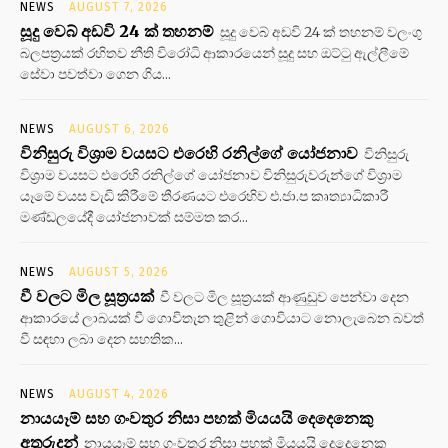
NEWS
AUGUST 7, 2026
සූදු වෙබ් අඩවි 24 ක් තහනම්
සූදු වෙබ් අඩවි 24 ක් තහනම් වලංගු
බලපත්‍රයක් රහිතව නීති විරෝධි ආකාරයෙන් සූදු සහ ඔට්ටු ඇල්ලීමේ
සේවා පවත්වා ගෙන ගිය...
NEWS
AUGUST 6, 2026
විනිසුරු විශ්‍රාම වයසට එරෙහි රනිල්ගේ යෝජනාව
විනිසුරු
විශ්‍රාම වයසට එරෙහි රනිල්ගේ යෝජනාව විනිසුරුවරුන්ගේ විශ්‍රාම
යෑමේ වයස වැඩි කිරීමේ තීරණයට එරෙහිව එ.ජා.ප කෘත්‍යාධිකාරී
මණ්ඩලයේදී යෝජනාවක් සම්මත කර...
NEWS
AUGUST 5, 2026
වී වලට මිල සූත්‍රයක්
වී වලට මිල සූත්‍රයක් ආණුඩුව පෙන්වා දෙන
ආකාරයේ ලාබයක් වී ගොවිතැන තුළින් ගොවියාට නොලැබෙන බවත්
වී සඳහා ලබා දෙන සහතික...
NEWS
AUGUST 4, 2026
නායයෑම් සහ ගංවතුර නිසා පහක් මියයයි දෙදෙනෙකු
අතුරුදන්
නායයෑම් සහ ගංවතුර නිසා පහක් මියයයි දෙදෙනෙකු