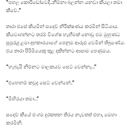
“පහල කොරිඩෝවෙදි..නිම්නා බලන්න යනවා කියලා තමා
කීවේ..”
තාරා එසේ කියමින් සදෙව් නිරීක්ෂණය කරමින් සිටියාය.
කියවාගන්නට තරම් විශේෂ හැඟීමක් නොවූ එම මුහුණට
සුපුරුදු ළමා දඟකාරයාගේ පෙනුම ආරූඪ වෙමින් තිබුණේය.
එය තාරා පිරිමියෙකු තුළ දකින්නට ආසාම පෙණුමය.
“හැබැයි නිම්නට මාලකයව සෙට් වෙන්නෑ…”
“එහෙනම් කවුද සෙට් වෙන්නේ..”
“මිහිරයා තමා…”
සදෙව් කීයේ ජංගම දුරකතන තිරය නැවතත් එහා, මෙහා
කරමිනි.