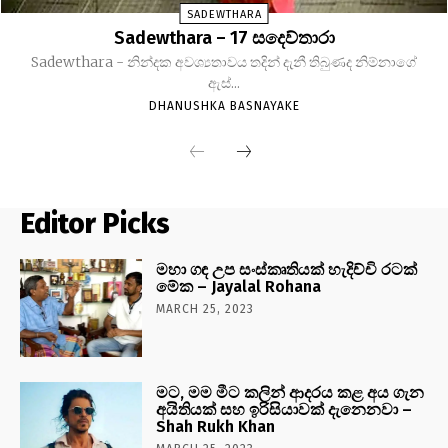
SADEWTHARA
Sadewthara – 17 සදෙව්තාරා
Sadewthara - නින්දක අවශ්‍යතාවය තදින් දැනී තිබුණද නිම්නාගේ
ඇස්...
DHANUSHKA BASNAYAKE
Editor Picks
මහා ගඳ උප සංස්කෘතියක් හැදිච්චි රටක්
මේක – Jayalal Rohana
MARCH 25, 2023
මට, මම මීට කලින් ආදරය කළ අය ගැන
අයිතියක් සහ ඉරිසියාවක් දැනෙනවා –
Shah Rukh Khan