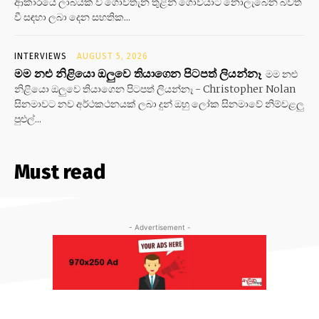
ආකාරයේ ලාබයක් වී ගොවිතැන තුළින් ගොවියාට නොලැබෙන බවත්
වී සඳහා ලබා දෙන සහතික...
INTERVIEWS
AUGUST 5, 2026
මම නළු නිළියො ඔලුවෙ තියාගෙන පිටපත් ලියන්නෑ
මම නළු
නිළියො ඔලුවෙ තියාගෙන පිටපත් ලියන්නෑ - Christopher Nolan
සිනමාවට නව අර්ථකථනයක් ලබා දුන් ඔහු ලෝක සිනමාවේ නිම්වළලු
පුළුල්...
Must read
- Advertisement -