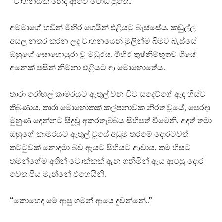
“වාහනයක් නේද ආවෙ පොඩි පුතේ..”
අම්මාගේ හඬින් මිහිර ගෙයින් එළියට බැස්සේය. කඩුල්ල
අසල නතර කරන ලද වාහනයෙන් මුලින්ම බිමට බැස්සේ
ඔහුගේ සොහොයුරා වූ මධුරය. මිහිර තුෂ්නිම්භූතව ගියේ
අනෙක් පසින් නිම්නා එළියට ආ මොහොතේය.
තාරා රෝහල් කාමරයට ඇතුල් වන විට සදෙව්ගේ ඇඳ හිස්ව
තිබුණාය. තාරා මොහොතක් කල්පනාවක නිරත වූයේ, පෙරදා
මුහුණ දෙන්නට සිදුවූ අකරතැබ්බය සිහිපත් වීමෙනි. අදත් තමා
ඔහුගේ කාමරයට ඇතුල් වූයේ අඩුම තරමේ දොරටවත්
තට්ටුවක් නොදමා බව ඇයට සිහියට ආවාය. තම හිසට
තමන්ගේම අතින් ටොක්කක් ඇන ගනිමින් ඇය ආපසු දොර
වෙත පිය මැන්නේ එහෙයිනි.
“කොහෙද මේ ආපු ගමන් ආයෙ දුවන්නේ..”