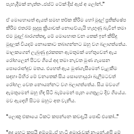
පැහැදීමක් නැත්තං..ජස්ට් ටේක් දිස් ඈස් අ ලෝන්..”
ඒ මොහොතේ ඇයත් සමඟ තර්ක කිරීම හෝ මුදල් ප්‍රතික්ෂේප
කිරීම එතරම් සුදුසු ක්‍රියාවක් නොවේයැයි හැඟුණු බැවින් තමා
එම මුදල් බාරගත්තද, මේ මොහොත වන තෙක් ඉන් කිසිඳු
මුදලක් වියදම් නොකොට තබාගන්නට ඔහු වග බලාගත්තේය.
මාලකගෙන් ලැබුණු දුරකතන ඇමතුමක් හේතුවෙන් ඇය
රෝහලෙන් පිටව ගියේ අද තමා නැවත මුණ ගැසෙන
පොරොන්දුව මතය. එහෙත් ඇය මුණගැසීමෙන් වැළකීම
සඳහා මිහිර මේ වනතෙක් සිය සොහොයුරා බැලීමටවත්
රෝහල වෙත නොයන්නට වග බලාගත්තේය. සිය මවගේ
ඇමතුමෙන් ඔහු හිඳ සිටි බැම්මෙන් පැන ගෙතුළට දිව ගියේය.
මව ඇඳෙහි සිටම ඔහුට අත වැනීය.
“ලොකු එකායෙ ටිකට් කපන්නෙ කවදැයි පොඩි එකෝ…”
“අද හෙට කපයි අම්මේ..ඒ හැටි අමාරුවක් නෑනේ..අපි මේ