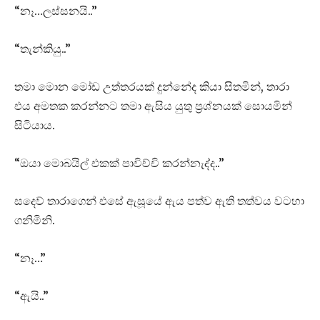
“නෑ…ලස්සනයි..”
“තැන්කියු..”
තමා මොන මෝඩ උත්තරයක් දුන්නේද කියා සිතමින්, තාරා
එය අමතක කරන්නට තමා ඇසිය යුතු ප්‍රශ්නයක් සොයමින්
සිටියාය.
“ඔයා මොබයිල් එකක් පාවිච්චි කරන්නැද්ද..”
සදෙව් තාරාගෙන් එසේ ඇසූයේ ඇය පත්ව ඇති තත්වය වටහා
ගනිමිනි.
“නෑ…”
“ඇයි..”