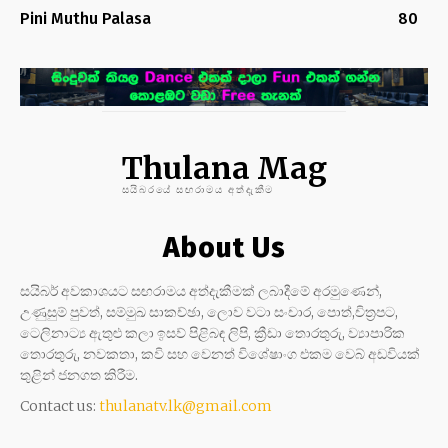
Pini Muthu Palasa
80
Thulana Mag
සයිබරයේ සඟරාමය අත්දැකීම
About Us
සයිබර් අවකාශයට සඟරාමය අත්දැකීමක් ලබාදීමේ අරමුණෙන්,
උණුසුම් පුවත්, සම්මුඛ සාකච්ඡා, ලොව වටා සංචාර, පොත්,චිත්‍රපට,
ටෙලිනාට්‍ය ඇතුළු කලා ඉසව් පිළිබඳ ලිපි, ක්‍රීඩා තොරතුරු, ව්‍යාපාරික
තොරතුරු, නවකතා, කවි සහ වෙනත් විශේෂාංග එකම වෙබ් අඩවියක්
තුළින් ජනගත කිරීම.
Contact us:
thulanatv.lk@gmail.com