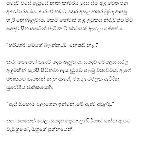
සදෙව් එසේ ඇසූයේ නාන කාමරය දෙස සිට ඇඳ වෙත එන
අතරවාරයේය. තාරා ඒ හඬට දොර අසළ නතර වූවද ආපසු
හැරී නොබැලුවාය. කෙටි ෂෝටක් හැඳ උඩුකය නිරුවත්ව සිටි
සදෙව් සිනාසෙමින් පැමිණ ටී ෂර්ටයක් ඇඟලා ගත්තේය.
“හරි..හරි..මෙහේ බලන්න..මං නේකඩ් නෑ…”
තාරා සෙමෙන් සදෙව් දෙස බැලුවාය. සදෙව් මෙලෙස සරල
ඇඳුමකින් සැරසී සිටිනවා ඇය දුටුවේ පළමු වතාවටය. ඇගේ
මතකයට සැනෙන් නැඟ ආයේ, මුහුදු වෙරලක ඇවිදින
යුරෝපීය ජාතිකයෙකි.
“ඇයි ඔහොම බලාගෙන ඉන්නේ..මේ ඇඳුම අවුල්ද..”
තමා මෙතෙක් වේලා සදෙව් දෙස බලා සිටියාය යන්න ඇයට
වැටහුණේ, ඔහුගේ ප්‍රශ්නයෙනි.