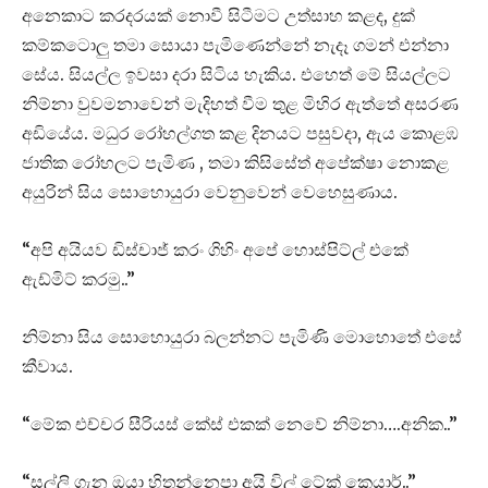
අනෙකාට කරදරයක් නොවී සිටීමට උත්සාහ කළද, දුක්
කම්කටොලු තමා සොයා පැමිණෙන්නේ නැදෑ ගමන් එන්නා
සේය. සියල්ල ඉවසා දරා සිටිය හැකිය. එහෙත් මේ සියල්ලට
නිම්නා වුවමනාවෙන් මැදිහත් වීම තුළ මිහිර ඇත්තේ අසරණ
අඩියේය. මධුර රෝහල්ගත කළ දිනයට පසුවදා, ඇය කොළඹ
ජාතික රෝහලට පැමිණ , තමා කිසිසේත් අපේක්ෂා නොකළ
අයුරින් සිය සොහොයුරා වෙනුවෙන් වෙහෙසුණාය.
“අපි අයියව ඩිස්චාජ් කරං ගිහිං අපේ හොස්පිට්ල් එකේ
ඇඩ්මිට් කරමු..”
නිම්නා සිය සොහොයුරා බලන්නට පැමිණි මොහොතේ එසේ
කීවාය.
“මේක එච්චර සීරියස් කේස් එකක් නෙවේ නිම්නා….අනික..”
“සල්ලි ගැන ඔයා හිතන්නෙපා අයි විල් ටේක් කෙයාර්..”