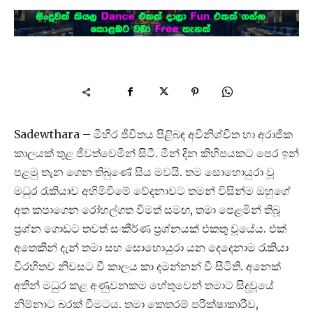
Sadewthara – මිහිර ජීවිතය පිළිබඳ අවිනිශ්චිත හා අරාජික
කාලයක් තුළ ජීවත්වෙමින් සිටී. මින් දින කිහිපයකට පෙර ඉන්
පළමු තැන ගෙන තිබුණේ සිය මවයි. තම සොහොයුරා වූ
මධුර රැකියාව අහිමිවීමේ වේදනාවට තමන් විසින්ම ඔහුගේ
අත කපාගෙන රෝහල්ගත වීමත් සමඟ, තමා පෙළමින් තිබූ
ප්‍රශ්න ගොඩට තවත් සංකීර්ණ ප්‍රශ්නයක් එකතු වූයේය. එක්
අතෙකින් දැන් තමා සහ සොහොයුරා යන දෙදෙනාම රැකියා
විරහිතව නිවසට වී කාලය කා දමන්නන් වී සිටිති. අනෙක්
අතින් මධුර කළ අණුවනකම හේතුවෙන් තමාට සිදුවූයේ
නිම්නාට බරක් වීමටය. තමා කෙතරම් පරික්ෂාකාරීව,