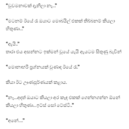
“වුවමනාවක් දැනිලා නෑ…”
“මටනම් ඊයේ රෑ ඔයාට මොබයිල් එකක් තිබ්බනම් කියලා
හිතුණා…”
“ඇයි..”
තාරා එය අසන්නට ඉක්මන් වූයේ යැයි ඇයටම සිතුණු බැවින්
“මොනාහරි ප්‍රශ්නයක් වුණාද ඊයේ රෑ.”
කියා ඊට ඌණපූර්ණයක් කළාය.
“නෑ…අදත් ඔයාට කියලා අර කැඳ එකක් ගෙන්නගන්න ඕනේ
කියලා හිතුණා…ඉට්ස් සෝ ටේස්ටි..”
“අනේ….”