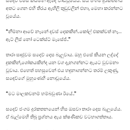
සදෙව් එසේ කියමින් ඇඳේ වාඩිවූයේය. සිය ජංගම දුරකතනය
අතට ගෙන එහි තිරය ඇඟිලි තුඩුවලින් එහා, මෙහා කරන්නට
වූයේය.
“නිම්නා ආවේ නෑනේ දවස් දෙකකින්..කෝල් එකක්වත් නෑ…
ඇට් ලීස් නෝ ටෙක්ස්ට් මැසේජ්..”
තාරා සෘජුවම සදෙව් දෙස බැලුවාය. ඔහු එසේ කියන ලද්දේ
දුකකින්,ශෝකයකින්ද යන වග දැනගන්නට ඇයට වුවමනා
වූවාය. එහෙත් පහසුවෙන් එය හඳුනාගන්නට තරම් ලකුණු,
සඳෙව්ගේ මුහුණෙහි නොවූයේය.
“මට මාලකවනම් හම්බවුණා ඊයේ..”
සදෙව් ජංගම දුරකතනයෙන් හිස ඔසවා තාරා දෙස බැලූයේය.
ඒ බැල්මෙහි තිබූ ප්‍රශ්නය ඇය ක්ෂණිකව වටහාගත්තාය.