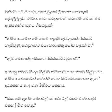
මිහිරට මේ සියල්ල අගක්,මුලක් ලිහාගත නොහැකි
පැටලිල්ලකි. නිම්නා තමා වෙනුවෙන් මෙතරම් වෙහෙසීම
ඇත්තෙන්ම ඔහුට හිසරදයකි.
“නිම්නා…මේක මේ පොඩි කැපුම් තුවාලයක්..රස්සාව
නැතිවුණු වේදනාවට එයා කරගත්තු මෝඩ වැඩක් ඒ..”
“ඇයි මොකක්ද අයියගෙ රස්ස්සාවට වුණේ..”
ඉන්පසු තමාට සියලු සිදුවීම් නිම්නාට පහදන්නට සිදුවූයේය.
නිම්නා බෙහෙවින් කේන්ති ගෙන සිටි මොහොතක ඇගේ
දුරකතනය නාද වනු මිහිරට මතකය.
“ඔයා මේ දැන්ම ජෙනරල් හොස්පිට්ල් එකට එන්න..අපි
එතනදි මීට් වෙමු..”