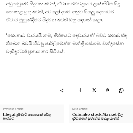
අඩුපාඩුකම් සිදුවන බවත්, ඒවා සමච්චලයට ලක් කිරීම සිදු
නොකළ යුතු බවත්, අටලෝ දහම අනුව සියලු දෙනාටම
ඒවාට මුහුණදීමට සිදුවන බවත් ඔහු සඳහන් කළා.
‘කොකාට වාරයයි නම්, තිත්තයට දෙවාරයක්’ බවට කතාවක්ද
තිබෙන බවයි හිටපු පාර්ලිමේන්තු මන්ත්‍රී එස්.එම්. චන්ද්‍රසේන
වැඩිදුරටත් ප්‍රකාශ කර සිටියේ.
Previous article
Next article
Illegal දුම්වැටි තොගයක් රේගු
Colombo stock Market මිල
භාරයට
දර්ශකයේ දැවැන්ත පහළ යෑමක්