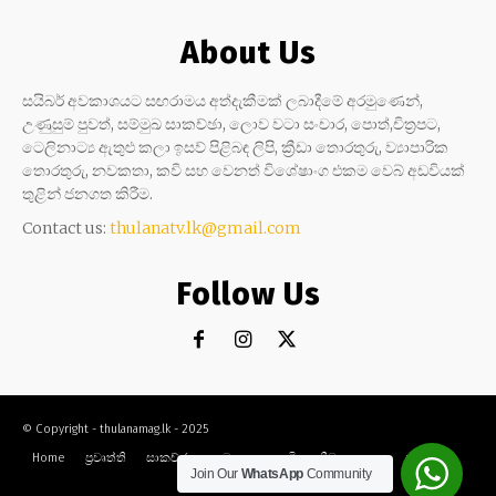
About Us
සයිබර් අවකාශයට සඟරාමය අත්දැකීමක් ලබාදීමේ අරමුණෙන්,
උණුසුම් පුවත්, සම්මුඛ සාකච්ඡා, ලොව වටා සංචාර, පොත්,චිත්‍රපට,
ටෙලිනාට්‍ය ඇතුළු කලා ඉසව් පිළිබඳ ලිපි, ක්‍රීඩා තොරතුරු, ව්‍යාපාරික
තොරතුරු, නවකතා, කවි සහ වෙනත් විශේෂාංග එකම වෙබ් අඩවියක්
තුළින් ජනගත කිරීම.
Contact us:
thulanatv.lk@gmail.com
Follow Us
© Copyright - thulanamag.lk - 2025
Home
ප්‍රවෘත්ති
සාකච්ඡා
නවකතා
කවි
ක්‍රීඩා
කලා
සංචාර
Join Our
WhatsApp
Community