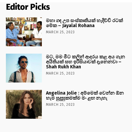
Editor Picks
මහා ගඳ උප සංස්කෘතියක් හැදිච්චි රටක්
මේක – Jayalal Rohana
MARCH 25, 2023
මට, මම මීට කලින් ආදරය කළ අය ගැන
අයිතියක් සහ ඉරිසියාවක් දැනෙනවා –
Shah Rukh Khan
MARCH 25, 2023
Angelina Jolie : අම්මෙක් වෙන්න ඕන
හැම සුදුසුකමක්ම මං ළඟ නැහැ
MARCH 25, 2023