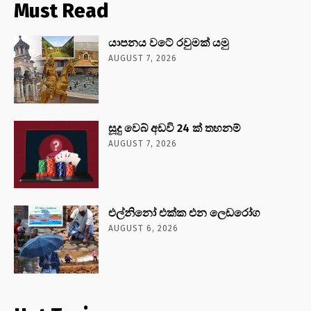
Must Read
යාපනය වටේ රවුමක් යමු
AUGUST 7, 2026
සූදු වෙබ් අඩවි 24 ක් තහනම්
AUGUST 7, 2026
එල්නිනෝ එක්ක එන ලෙඩරෝග
AUGUST 6, 2026