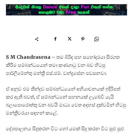
S M Chandrasena –
තම බිරිඳ සහ සහෝදරයා සිරගත
කිරීම සම්බන්ධයෙන් තමා කණගාටු වන බව හිටපු
පාර්ලිමේන්තු මන්ත්‍රී එස්.එම්. චන්ද්‍රසේන පවසනවා.
ඒ අනුව එම තීන්දුව සම්බන්ධයෙන් අභියාචනයක් ඉදිරිපත්
කර ඇති බවත්, ඒ සම්බන්ධනේ සහනයක් ලැබේවි යැයි
බලාපොරොත්තු වන බවයි මාධ්‍ය වෙත අදහස් දක්වමින් හිටපු
මන්ත්‍රීවරයා සඳහන් කළේ.
දේශපාලනය සිදුකරන විට හෝ යමක් සිදු කරන විට සුළු සුළු