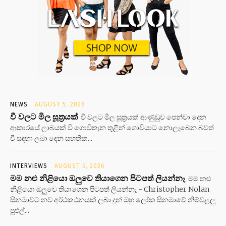
NEWS
AUGUST 5, 2026
වී වලට මිල සූත්‍රයක්
වී වලට මිල සූත්‍රයක් ආණුඩුව පෙන්වා දෙන
ආකාරයේ ලාබයක් වී ගොවිතැන තුළින් ගොවියාට නොලැබෙන බවත්
වී සඳහා ලබා දෙන සහතික...
INTERVIEWS
AUGUST 5, 2026
මම නළු නිළියො ඔලුවෙ තියාගෙන පිටපත් ලියන්නෑ
මම නළු
නිළියො ඔලුවෙ තියාගෙන පිටපත් ලියන්නෑ - Christopher Nolan
සිනමාවට නව අර්ථකථනයක් ලබා දුන් ඔහු ලෝක සිනමාවේ නිම්වළලු
පුළුල්...