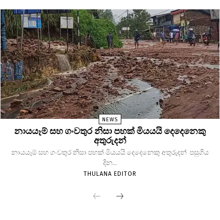
NEWS
නායයෑම් සහ ගංවතුර නිසා පහක් මියයයි දෙදෙනෙකු
අතුරුදන්
නායයෑම් සහ ගංවතුර නිසා පහක් මියයයි දෙදෙනෙකු අතුරුදන් පසුගිය
දින...
THULANA EDITOR