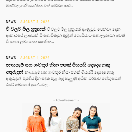
මණ්ඩලයේදී යෝජනාවක් සම්මත කර...
NEWS
AUGUST 5, 2026
වී වලට මිල සූත්‍රයක්
වී වලට මිල සූත්‍රයක් ආණුඩුව පෙන්වා දෙන
ආකාරයේ ලාබයක් වී ගොවිතැන තුළින් ගොවියාට නොලැබෙන බවත්
වී සඳහා ලබා දෙන සහතික...
NEWS
AUGUST 4, 2026
නායයෑම් සහ ගංවතුර නිසා පහක් මියයයි දෙදෙනෙකු
අතුරුදන්
නායයෑම් සහ ගංවතුර නිසා පහක් මියයයි දෙදෙනෙකු
අතුරුදන් පසුගිය දින දෙක තුළ ඇද හැලුණු අධික වර්ෂාව හේතුවෙන්
රටේ බොහෝ ප්‍රදේශවල...
- Advertisement -