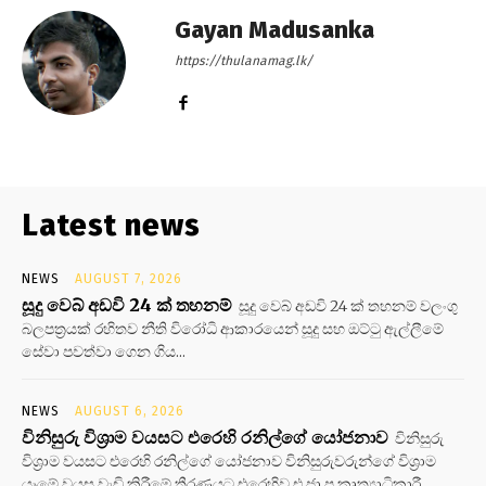
Gayan Madusanka
https://thulanamag.lk/
Latest news
NEWS
AUGUST 7, 2026
සූදු වෙබ් අඩවි 24 ක් තහනම්
සූදු වෙබ් අඩවි 24 ක් තහනම් වලංගු
බලපත්‍රයක් රහිතව නීති විරෝධි ආකාරයෙන් සූදු සහ ඔට්ටු ඇල්ලීමේ
සේවා පවත්වා ගෙන ගිය...
NEWS
AUGUST 6, 2026
විනිසුරු විශ්‍රාම වයසට එරෙහි රනිල්ගේ යෝජනාව
විනිසුරු
විශ්‍රාම වයසට එරෙහි රනිල්ගේ යෝජනාව විනිසුරුවරුන්ගේ විශ්‍රාම
යෑමේ වයස වැඩි කිරීමේ තීරණයට එරෙහිව එ.ජා.ප කෘත්‍යාධිකාරී