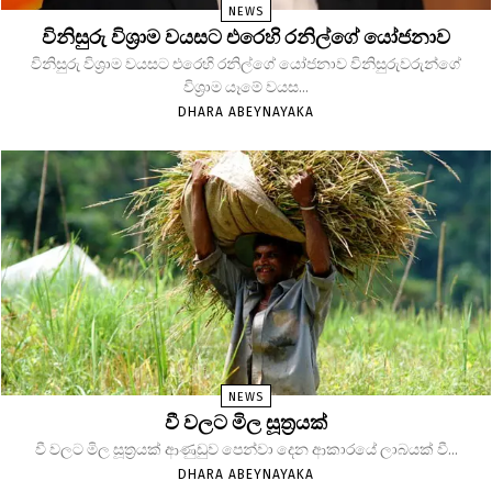
NEWS
විනිසුරු විශ්‍රාම වයසට එරෙහි රනිල්ගේ යෝජනාව
විනිසුරු විශ්‍රාම වයසට එරෙහි රනිල්ගේ යෝජනාව විනිසුරුවරුන්ගේ
විශ්‍රාම යෑමේ වයස...
DHARA ABEYNAYAKA
NEWS
වී වලට මිල සූත්‍රයක්
වී වලට මිල සූත්‍රයක් ආණුඩුව පෙන්වා දෙන ආකාරයේ ලාබයක් වී...
DHARA ABEYNAYAKA