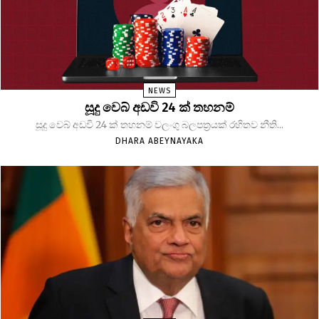
NEWS
සූදු වෙබ් අඩවි 24 ක් තහනම්
සූදු වෙබ් අඩවි 24 ක් තහනම් වලංගු බලපත්‍රයක් රහිතව නීති...
DHARA ABEYNAYAKA