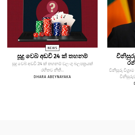
NEWS
සූදු වෙබ් අඩවි 24 ක් තහනම්
විනිසුර
රන
සූදු වෙබ් අඩවි 24 ක් තහනම් වලංගු බලපත්‍රයක්
රහිතව නීති...
විනිසුරු විශ
විනිසුරු
DHARA ABEYNAYAKA