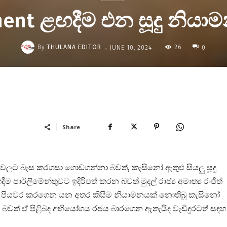
ment ළඟදීම එන සූදු නිය
-
By
THULANA EDITOR
26
JUNE 10, 2024
0
Share
ය වලට බැස කරගසා ගොඩගන්නා බවත්, කැසිනෝ ඇතුළු සියලු සූදු
පාර්ලිමේන්තුවට ඉදිරිපත් කරන බවත් මුදල් රාජ්‍ය අමාත්‍ය රංජිත්
ෙන් පියවර කරගෙන යන අතර කිසිම නියාමනයක් නොතිබූ කැසිනෝ
ත් ඒ පිළිබඳ අභියෝගය රජය බාරගෙන ඇතැයිද වැඩිදුරටත් සඳහ