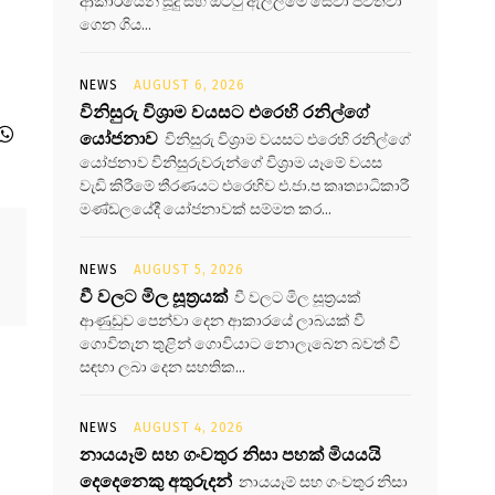
ආකාරයෙන් සූදු සහ ඔට්ටු ඇල්ලීමේ සේවා පවත්වා
ගෙන ගිය...
NEWS
AUGUST 6, 2026
විනිසුරු විශ්‍රාම වයසට එරෙහි රනිල්ගේ
යෝජනාව
විනිසුරු විශ්‍රාම වයසට එරෙහි රනිල්ගේ
යෝජනාව විනිසුරුවරුන්ගේ විශ්‍රාම යෑමේ වයස
වැඩි කිරීමේ තීරණයට එරෙහිව එ.ජා.ප කෘත්‍යාධිකාරී
මණ්ඩලයේදී යෝජනාවක් සම්මත කර...
NEWS
AUGUST 5, 2026
වී වලට මිල සූත්‍රයක්
වී වලට මිල සූත්‍රයක්
ආණුඩුව පෙන්වා දෙන ආකාරයේ ලාබයක් වී
ගොවිතැන තුළින් ගොවියාට නොලැබෙන බවත් වී
සඳහා ලබා දෙන සහතික...
NEWS
AUGUST 4, 2026
නායයෑම් සහ ගංවතුර නිසා පහක් මියයයි
දෙදෙනෙකු අතුරුදන්
නායයෑම් සහ ගංවතුර නිසා