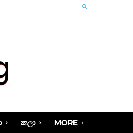
ා
කලා
MORE