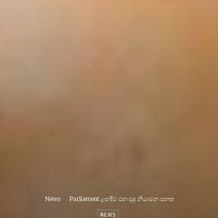
News
Parliament ළඟදීම එන සූදු නියාමන පනත
NEWS