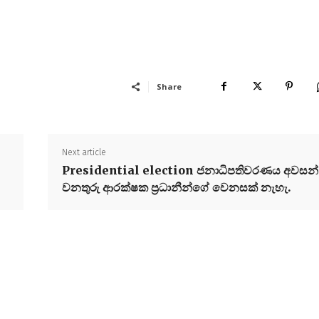
Share
Next article
Presidential election ජනාධිපතිවරණය අවසන්
වනතුරු ආරක්ෂක ප්‍රධානීන්ගේ වෙනසක් නැහැ.