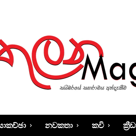
සාකච්ඡා
නවකතා
කවි
ක්‍රීඩ