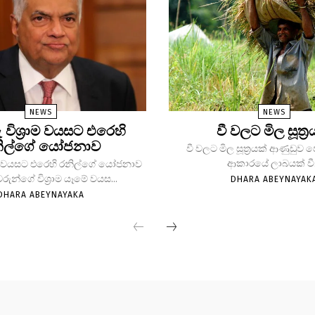
NEWS
NEWS
ු විශ්‍රාම වයසට එරෙහි
වී වලට මිල සූත්‍ර
ිල්ගේ යෝජනාව
වී වලට මිල සූත්‍රයක් ආණුඩුව
ආකාරයේ ලාබයක් වී.
්‍රාම වයසට එරෙහි රනිල්ගේ යෝජනාව
වරුන්ගේ විශ්‍රාම යෑමේ වයස...
DHARA ABEYNAYAK
DHARA ABEYNAYAKA