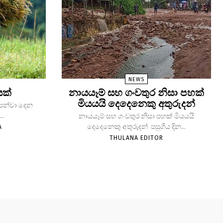
NEWS
යක්
නායයෑම් සහ ගංවතුර නිසා පහක්
මියයයි දෙදෙනෙකු අතුරුදන්
 පෙන්වා දෙන
..
නායයෑම් සහ ගංවතුර නිසා පහක් මියයයි
දෙදෙනෙකු අතුරුදන් පසුගිය දින...
A
THULANA EDITOR