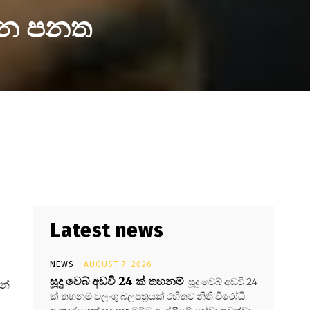
ාමන පනත
Latest news
NEWS
AUGUST 7, 2026
සූදු වෙබ් අඩවි 24 ක් තහනම්
සූදු වෙබ් අඩවි 24
න්
ක් තහනම් වලංගු බලපත්‍රයක් රහිතව නීති විරෝධි