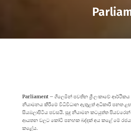
Parlia
Parliament – ගිලෙමින් පවතින ශ්‍රී ලංකාවේ ආර්ථික
නියාමනය කිරීමේ විධිවිධාන ඇතුළත් අධිකාරි පනත ළඟදීම 
සියඹලාපිටිය පවසයි. සූදු නියාමන කටයුත්ත පියවර
ආයතන වලට කෝටි පනහක බද්දක් අය කළේ මේ රජය බව
කළේය.