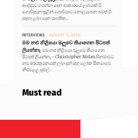
ආණුඩුව පෙන්වා දෙන ආකාරයේ ලාබයක් වී
ගොවිතැන තුළින් ගොවියාට නොලැබෙන බවත් වී
සඳහා ලබා දෙන සහතික...
INTERVIEWS
AUGUST 5, 2026
මම නළු නිළියො ඔලුවෙ තියාගෙන පිටපත්
ලියන්නෑ
මම නළු නිළියො ඔලුවෙ තියාගෙන
පිටපත් ලියන්නෑ - Christopher Nolan සිනමාවට
නව අර්ථකථනයක් ලබා දුන් ඔහු ලෝක සිනමාවේ
නිම්වළලු පුළුල්...
Must read