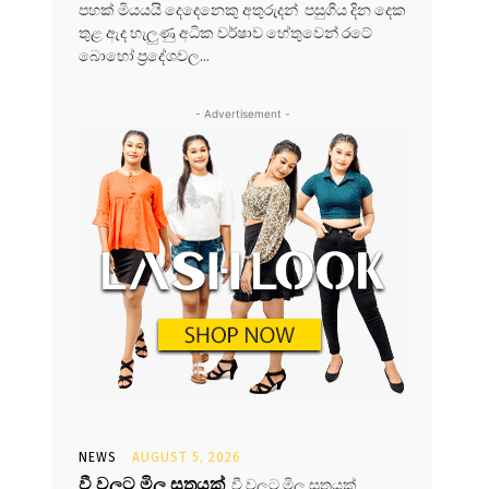
පහක් මියයයි දෙදෙනෙකු අතුරුදන් පසුගිය දින දෙක
තුළ ඇද හැලුණු අධික වර්ෂාව හේතුවෙන් රටේ
බොහෝ ප්‍රදේශවල...
- Advertisement -
NEWS
AUGUST 5, 2026
වී වලට මිල සූත්‍රයක්
වී වලට මිල සූත්‍රයක්