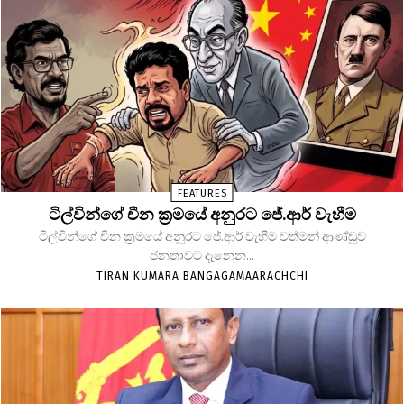
FEATURES
ටිල්වින්ගේ චීන ක්‍රමයේ අනුරට ජේ.ආර් වැහීම
ටිල්වින්ගේ චීන ක්‍රමයේ අනුරට ජේ.ආර් වැහීම වත්මන් ආණ්ඩුව
ජනතාවට දැනෙන...
TIRAN KUMARA BANGAGAMAARACHCHI