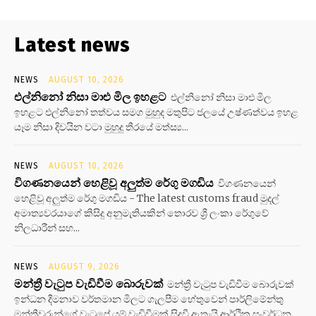
Latest news
NEWS
AUGUST 10, 2026
එල්නිනෝ නිසා මාළු මිල ඉහළට
එල්නිනෝ නිසා මාළු මිල
ඉහළට එල්නිනෝ තත්වය සමග මුහුද මතුපිට ජලයේ උෂ්ණත්වය ඉහළ
යෑම නිසා දිවයින වටා මුහුදු තීරයේ මත්ස්‍ය...
NEWS
AUGUST 10, 2026
විගණනයෙන් හෙළිවූ අලුත්ම රේගු මගඩිය
විගණනයෙන්
හෙළිවූ අලුත්ම රේගු මගඩිය - The latest customs fraud මුදල්
අමාත්‍යවරයාගේ කිසිදු අනුමැතියකින් තොරව ශ්‍රී ලංකා රේගුවේ
නිලධාරීන් සහ...
NEWS
AUGUST 9, 2026
මන්ත්‍රී වැටුප වැඩිවීම බොරුවක්
මන්ත්‍රී වැටුප වැඩිවීම බොරුවක්
ඉන්ධන දීමනාව වර්තමාන මිලට ගැලපීම හේතුවෙන් පාර්ලිමේන්තු
මන්ත්‍රීවරුන්ගේ වැටුපේ යම් වැඩිවීමක් සිදුවී ඇතැයි ආර්ථික සංවර්ධන