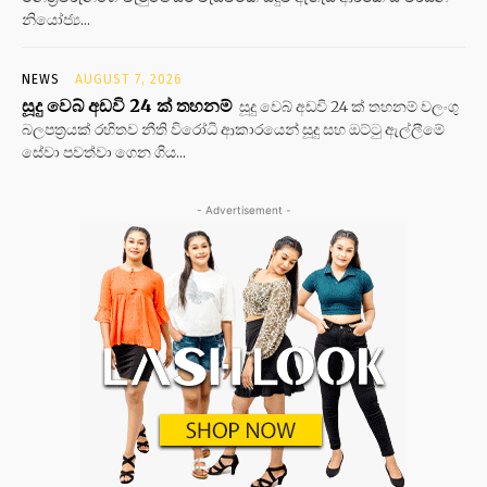
නියෝජ්‍ය...
NEWS
AUGUST 7, 2026
සූදු වෙබ් අඩවි 24 ක් තහනම්
සූදු වෙබ් අඩවි 24 ක් තහනම් වලංගු
බලපත්‍රයක් රහිතව නීති විරෝධි ආකාරයෙන් සූදු සහ ඔට්ටු ඇල්ලීමේ
සේවා පවත්වා ගෙන ගිය...
- Advertisement -