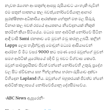
නැවත රැගෙන ආ සතුන්ද ආපසු රුසියාවට යා හැකි බැවින්
එම සතුන් ඝාතනය කල බවත්,නෝර්වේජියානු ආහාර
සුරක්ෂිතතා අධිකාරිය ආරක්ෂක හේතුන් මත මල සිරුරු
විනාශ කල බවත් රජයේ ආයතනය නිවේදනයක් නිකුත්
කරමින් කියා සිටියේය. මධ්‍යම සහ ආර්ටික් නෝර්වේ සිටින
ආදී වාසි Sami ජනතාව මේ මුවන් රංචු කරනු ලබයි. කලින්
Lapps ලෙස හැදින්වුණු මොවුන් මධ්‍යම ආසියාවෙන්
ආරම්භ වී මීට වසර 9000 කට පමණ පෙර ඔවුන්ගේ මුවන්
සමග ආර්ටික් යුරෝපයේ පදිංචි වු බවට විශ්වාස කෙරේ.
ඔවුන් සාම්ප්‍රදායිකව ජීවත් වන්නේ නෝර්වේහි උතුරු ප්‍රදේශ
වල සිට ස්වීඩනය සහ ෆින්ලන්තය හරහා රුසියාව දක්වා
විහිදෙන Lapland හීය. ඔවුන්ගේ බහුතරයක් ජීවත්ව න්නේ
ආර්ටික් කලාපයේ නෝර්වේජියානු දේශසීමාවේය.
-ABC News ඇසුරෙනි-