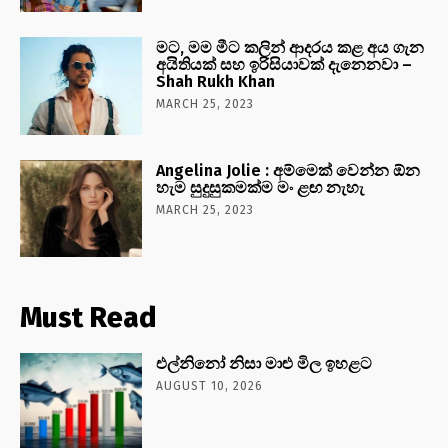
මට, මම මීට කලින් ආදරය කළ අය ගැන
අයිතියක් සහ ඉරිසියාවක් දැනෙනවා –
Shah Rukh Khan
MARCH 25, 2023
Angelina Jolie : අම්මෙක් වෙන්න ඕන
හැම සුදුසුකමක්ම මං ළඟ නැහැ
MARCH 25, 2023
Must Read
එල්නිනෝ නිසා මාළු මිල ඉහළට
AUGUST 10, 2026