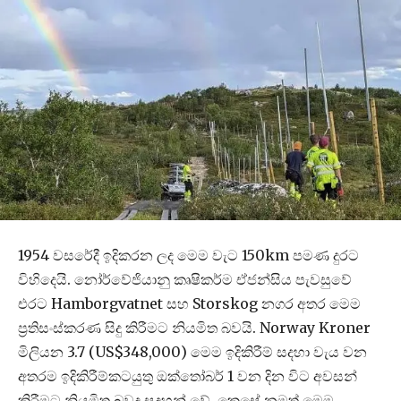
1954 වසරේදී ඉදිකරන ලද මෙම වැට 150km පමණ දුරට
විහිදෙයි. නෝර්වේජියානු කෘෂිකර්ම ඒජන්සිය පැවසුවේ
එරට Hamborgvatnet සහ Storskog නගර අතර මෙම
ප්‍රතිසංස්කරණ සිදු කිරීමට නියමිත බවයි. Norway Kroner
මිලියන 3.7 (US$348,000) මෙම ඉදිකිරීම් සදහා වැය වන
අතරම ඉදිකිරීම්කටයුතු ඔක්තෝබර් 1 වන දින විට අවසන්
කිරීමට නියමිත බවද සදහන් වේ. කෙසේ නමුත් මෙම