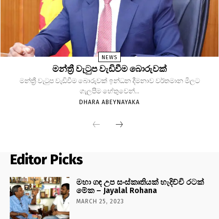
NEWS
මන්ත්‍රී වැටුප වැඩිවීම බොරුවක්
මන්ත්‍රී වැටුප වැඩිවීම බොරුවක් ඉන්ධන දීමනාව වර්තමාන මිලට
ගැලපීම හේතුවෙන්...
DHARA ABEYNAYAKA
Editor Picks
මහා ගඳ උප සංස්කෘතියක් හැදිච්චි රටක්
මේක – Jayalal Rohana
MARCH 25, 2023