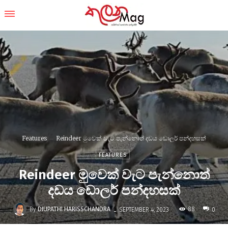
Features
Reindeer මුවෙක් වැට පැන්නොත් දඩය ඩොලර් පන්දහසක්
FEATURES
Reindeer මුවෙක් වැට පැන්නොත්
දඩය ඩොලර් පන්දහසක්
-
By
DIUPATHI HARISSCHANDRA
88
SEPTEMBER 4, 2023
0