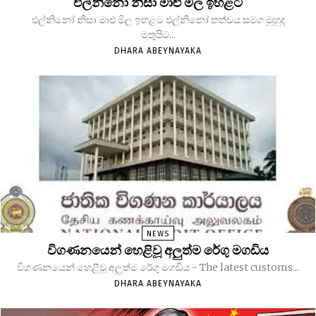
එල්නිනෝ නිසා මාළු මිල ඉහළට
එල්නිනෝ නිසා මාළු මිල ඉහළට එල්නිනෝ තත්වය සමග මුහුද
මතුපිට...
DHARA ABEYNAYAKA
NEWS
විගණනයෙන් හෙළිවූ අලුත්ම රේගු මගඩිය
විගණනයෙන් හෙළිවූ අලුත්ම රේගු මගඩිය - The latest customs...
DHARA ABEYNAYAKA