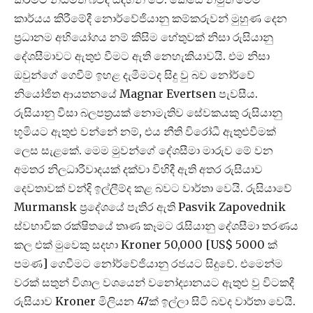
කාර්යය කිරීමේදී නොර්වේජියානු කම්කරුවන් මුහුණ දෙන
ප්‍රධානම අභියෝගය නම් කිසිම හේතුවක් නිසා රුසියානු
දේශසීමාවට ඇතුළු වීමට ඇති නෙහැකියාවයි. එම නිසා
ඔවුන්ගේ ගෙවීම් ඉහළ දැමීමටද සිදු වු බව නෝර්වේ
නියෝජිත ආයතනයේ Magnar Evertsen පැවසීය.
රුසියානු වීසා බලපත්‍රයක් නොමැතිව සේවකයකු රුසියානු
භූමියට ඇතුළු වන්නේ නම්, එය නීති විරෝධී ඇතුළුවීමක්
ලෙස සැළකේ. මෙම මුවන්ගේ දේශසීමා මාරුව මේ වන
අමතර නිලධාරීවාදයක් දක්වා විහිදී ඇති අතර රුසියාව
දෙවතාවක් වන්දි ඉල්ලීම්ද කළ බවට වාර්තා වෙයි. රුසියාවේ
Murmansk ප්‍රදේශයේ පැතිර ඇති Pasvik Zapovednik
ස්වභාවික රක්ෂිතයේ තෘණ කෑමට රැසියානු දේශසීමා තරණය
කල එක් මුවෙකු සදහා Kroner 50,000 [US$ 5000 ක්
පමණ] ගෙවීමට නෝර්වේජියානු රජයට සිදුවේ. එමෙන්ම
වරක් සතුන් විශාල වශයෙන් වනෝද්‍යානයට ඇතුළු වු විටකදී
රුසියාව Kroner මිලියන 47ක් ඉල්ලා සිටි බවද වාර්තා වෙයි.