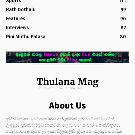
Sports
111
Rath Dothalu
99
Features
96
Interviews
82
Pini Muthu Palasa
80
Thulana Mag
සයිබරයේ සඟරාමය අත්දැකීම
About Us
සයිබර් අවකාශයට සඟරාමය අත්දැකීමක් ලබාදීමේ අරමුණෙන්,
උණුසුම් පුවත්, සම්මුඛ සාකච්ඡා, ලොව වටා සංචාර, පොත්,චිත්‍රපට,
ටෙලිනාට්‍ය ඇතුළු කලා ඉසව් පිළිබඳ ලිපි, ක්‍රීඩා තොරතුරු, ව්‍යාපාරික