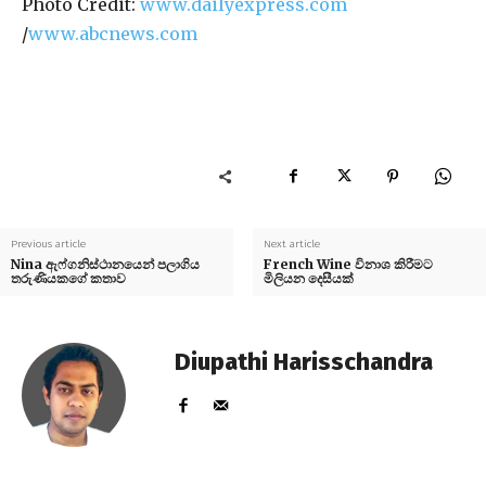
Photo Credit:
www.dailyexpress.com
/
www.abcnews.com
Previous article
Next article
Nina ඇෆ්ගනිස්ථානයෙන් පලාගිය
French Wine විනාශ කිරීමට
තරුණියකගේ කතාව
මිලියන දෙසීයක්
Diupathi Harisschandra