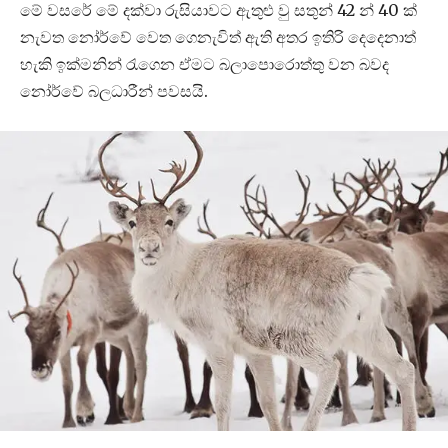
මේ වසරේ මේ දක්වා රුසියාවට ඇතුළු වු සතුන් 42 න් 40 ක්
නැවත නෝර්වේ වෙත ගෙනැවිත් ඇති අතර ඉතිරි දෙදෙනාත්
හැකි ඉක්මනින් රැගෙන ඒමට බලාපොරොත්තු වන බවද
නෝර්වේ බලධාරීන් පවසයි.