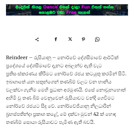
Reindeer – රුසියානු – නොර්වේ දේශසීමාවේ ආර්ටික්
ප්‍රදේශයේ දේශසීමාවේ දැනට අබලන්ව ඇති වැට
ප්‍රතිසංස්කරණය කිරීමට නෝර්වේ රජය කටයුතු කරමින් සිටී.
ඉබාගාතේ යන සතුන්ගෙන් තණබිම් වලට වන හානිය
වලක්වා ගැනීම මෙහි ප්‍රධාන අරමුණයි. එසේ නොවුනහොත්
අහිමි වු තණ බිම් වෙනුවෙන් රුසියාවට වන්දි ගෙවීමට
නෝර්වේ රජයට සිදු වේ. නෝර්වේජියානු නිලධාරින්
බ්‍රහස්පතින්දා ප්‍රකාශ කළේ, මේ දක්වා මුවන් 42 ක් හොඳ
තණබිම් සොයා රුසියාවට පැමිණ ඇති බවයි.