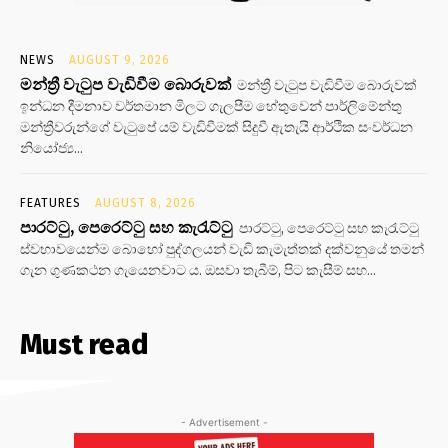
NEWS
AUGUST 9, 2026
මන්ත්‍රී වැටුප වැඩිවීම බොරුවක්
මන්ත්‍රී වැටුප වැඩිවීම බොරුවක්
ඉන්ධන දීමනාව වර්තමාන මිලට ගැලපීම හේතුවෙන් පාර්ලිමේන්තු
මන්ත්‍රීවරුන්ගේ වැටුපේ යම් වැඩිවීමක් සිදුවී ඇතැයි ආර්ථික සංවර්ධන
නියෝජ්‍ය...
FEATURES
AUGUST 8, 2026
පාරට්ටු, පෙරෙට්ටු සහ කැරැට්ටු
පාරට්ටු, පෙරෙට්ටු සහ කැරැට්ටු
ස්වභාවයෙන්ම බොහෝ පුද්ගලයන් වැඩි කැමැත්තක් දක්වනුයේ තමන්
ගැන ගුණකථන ගැයෙනවාට ය. ඔසවා තැබීම්, පිට කැසීම් සහ...
Must read
- Advertisement -